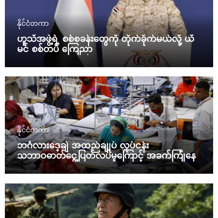
နိုင်ငံတကာ
ဟူသီအဖွဲ့ရဲ့ စစ်စခန်းတွေကို တိုက်ခိုက်မယ်လို့ ယီ
မင် စစ်တပ် ကြေညာ
နိုင်ငံတကာ
ဘင်္ဂလားဒေ့ချ် အထည်ချုပ် လုပ်ငန်း
သဘာဝဓာတ်ငွေ့ပြတ်လပ်မှုကြောင့် အခက်ကြုံနေ