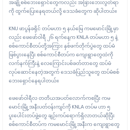
အချို့စစ်ဘေးရှောင်တွေကလည်း အခြားဘေးလွတ်ရာ
ကို ထွက်ပြေးနေရတယ်လို့ ဒေသခံတွေက ဆိုပါတယ်။
KNU ဖာပွန်ခရိုင် တပ်မဟာ ၅ နယ်မြေ ကမမောင်းမြို့မှာ
လည်း ဖေဖော်ဝါရီ ၂၆ ရက်နေ့က KNLA တပ်မဟာ ၅ နဲ့
စစ်ကောင်စီတပ်တို့အကြား နှစ်ဖက်တိုက်ပွဲတွေ ထပ်မံ
ဖြစ်ပွားနေပြီး စစ်ကောင်စီတပ်က ကျေးရွာတွေထဲကို
လက်နက်ကြီးနဲ့ လေကြောင်းပစ်ခတ်တာတွေ ထပ်မံ
လုပ်ဆောင်နေတဲ့အတွက် ဒေသခံပြည်သူတွေ ထပ်မံစစ်
ဘေးရှောင်နေရပါတယ်။
ဖေဖော်ဝါရီလ တတိယအပတ်လောက်ကစပြီး ကမ
မောင်းမြို့အနီးပတ်ဝန်းကျင်ကို KNLA တပ်မ ဟာ ၅
ပူးပေါင်းတပ်ဖွဲ့တွေ ချဉ်းကပ်ရောက်ရှိလာတယ်ဆိုပြီး
စစ်ကောင်စီတပ်က ကမမောင်းမြို့အနီးက ကျေးရွာတွေ