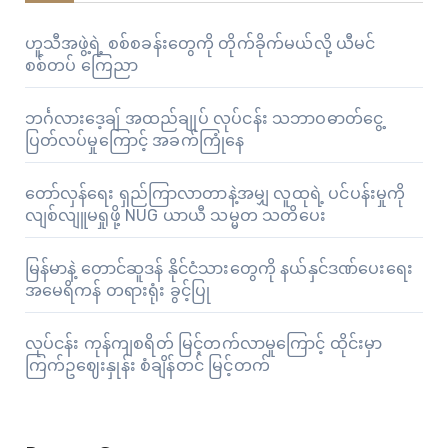
ဟူသီအဖွဲ့ရဲ့ စစ်စခန်းတွေကို တိုက်ခိုက်မယ်လို့ ယီမင်
စစ်တပ် ကြေညာ
ဘင်္ဂလားဒေ့ချ် အထည်ချုပ် လုပ်ငန်း သဘာဝဓာတ်ငွေ့
ပြတ်လပ်မှုကြောင့် အခက်ကြုံနေ
တော်လှန်ရေး ရှည်ကြာလာတာနဲ့အမျှ လူထုရဲ့ ပင်ပန်းမှုကို
လျစ်လျူမရှုဖို့ NUG ယာယီ သမ္မတ သတိပေး
မြန်မာနဲ့ တောင်ဆူဒန် နိုင်ငံသားတွေကို နယ်နှင်ဒဏ်ပေးရေး
အမေရိကန် တရားရုံး ခွင့်ပြု
လုပ်ငန်း ကုန်ကျစရိတ် မြင့်တက်လာမှုကြောင့် ထိုင်းမှာ
ကြက်ဥဈေးနှုန်း စံချိန်တင် မြင့်တက်