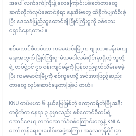
အပေါ် လက်နက်ကြီးနဲ့ လေကြောင်းပစ်ခတ်တာတွေ
ဆက်တိုက်လုပ်ဆောင်ခဲ့ရာ နေအိမ်တွေ ထိခိုက်ပျက်စီးခဲ့
ပြီး ဒေသခံပြည်သူထောင်ချီ မြိုင်ကြီးငူကို စစ်ဘေး
ရှောင်နေရတာပါ။
စစ်ကောင်စီတပ်ဟာ ကမမောင်းမြို့က ဗျူဟာစခန်းမကျ
ရေးအတွက် မြိုင်ကြီးငူ-မဲသဝေါလမ်းပိုင်းမှာရှိတဲ့ သူတို့
ရဲ့ တပ်ဖွဲ့ဝင် ၇၀ ဝန်းကျင်ခန့်ကို ပြန်လည်ရုတ်သိမ်းစေခဲ့
ပြီး ကမမောင်းမြို့ကို စစ်ကူပေးဖို့ အင်အားဖြည့်ဆည်း
တာတွေ လုပ်ဆောင်နေတာဖြစ်ပါတယ်။
KNU တပ်မဟာ ၆ နယ်မြေဖြစ်တဲ့ ကော့ကရိတ်မြို့အနီး
တဝိုက်က နေရာ ၃ ခုမှာလည်း စစ်ကောင်စီတပ်ရဲ့
အောင်ဇေယျလက်အောက်ခံစစ်ကြောင်းတွေနဲ့ KNLA
တော်လှန်ရေးပူးပေါင်းအဖွဲ့အကြား အခုလကုန်ပိုင်းမှာ