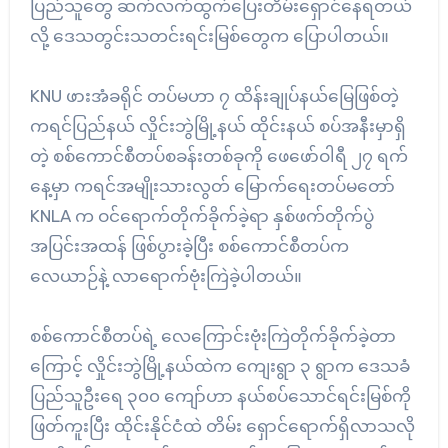
ပြည်သူတွေ ဆက်လက်ထွက်ပြေးတိမ်းရှောင်နေရတယ်
လို့ ဒေသတွင်းသတင်းရင်းမြစ်တွေက ပြောပါတယ်။
KNU ဖားအံခရိုင် တပ်မဟာ ၇ ထိန်းချုပ်နယ်မြေဖြစ်တဲ့
ကရင်ပြည်နယ် လှိုင်းဘွဲမြို့နယ် ထိုင်းနယ် စပ်အနီးမှာရှိ
တဲ့ စစ်ကောင်စီတပ်စခန်းတစ်ခုကို ဖေဖော်ဝါရီ ၂၇ ရက်
နေ့မှာ ကရင်အမျိုးသားလွတ် မြောက်ရေးတပ်မတော်
KNLA က ဝင်ရောက်တိုက်ခိုက်ခဲ့ရာ နှစ်ဖက်တိုက်ပွဲ
အပြင်းအထန် ဖြစ်ပွားခဲ့ပြီး စစ်ကောင်စီတပ်က
လေယာဉ်နဲ့ လာရောက်ဗုံးကြဲခဲ့ပါတယ်။
စစ်ကောင်စီတပ်ရဲ့ လေကြောင်းဗုံးကြဲတိုက်ခိုက်ခဲ့တာ
ကြောင့် လှိုင်းဘွဲမြို့နယ်ထဲက ကျေးရွာ ၃ ရွာက ဒေသခံ
ပြည်သူဦးရေ ၃၀၀ ကျော်ဟာ နယ်စပ်သောင်ရင်းမြစ်ကို
ဖြတ်ကူးပြီး ထိုင်းနိုင်ငံထဲ တိမ်း ရှောင်ရောက်ရှိလာသလို