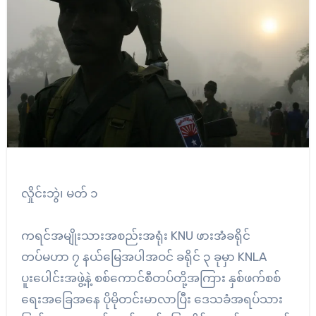
လှိုင်းဘွဲ၊ မတ် ၁
ကရင်အမျိုးသားအစည်းအရုံး KNU ဖားအံခရိုင်
တပ်မဟာ ၇ နယ်မြေအပါအဝင် ခရိုင် ၃ ခုမှာ KNLA
ပူးပေါင်းအဖွဲ့နဲ့ စစ်ကောင်စီတပ်တို့အကြား နှစ်ဖက်စစ်
ရေးအခြေအနေ ပိုမိုတင်းမာလာပြီး ဒေသခံအရပ်သား