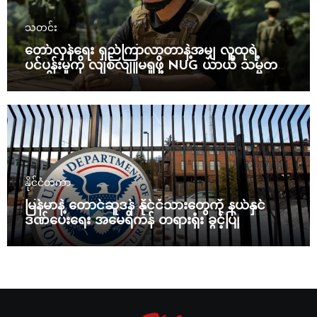
သတင်း
တော်လှန်ရေး ရှည်ကြာလာတာနဲ့အမျှ လူထုရဲ့
ပင်ပန်းမှုကို လျစ်လျူမရှုဖို့ NUG ယာယီ သမ္မတ
သတိပေး
နိုင်ငံတကာ
မြန်မာနဲ့ တောင်ဆူဒန် နိုင်ငံသားတွေကို နယ်နှင်
ဒဏ်ပေးရေး အမေရိကန် တရားရုံး ခွင့်ပြု