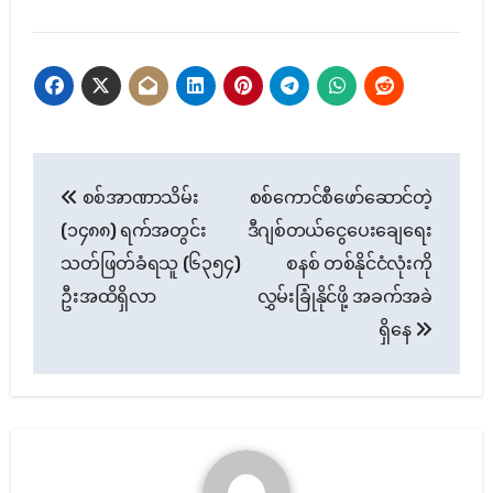
Post
စစ်အာဏာသိမ်း
စစ်ကောင်စီဖော်ဆောင်တဲ့
navigation
(၁၄၈၈) ရက်အတွင်း
ဒီဂျစ်တယ်ငွေပေးချေရေး
သတ်ဖြတ်ခံရသူ (၆၃၅၄)
စနစ် တစ်နိုင်ငံလုံးကို
ဦးအထိရှိလာ
လွှမ်းခြုံနိုင်ဖို့ အခက်အခဲ
ရှိနေ