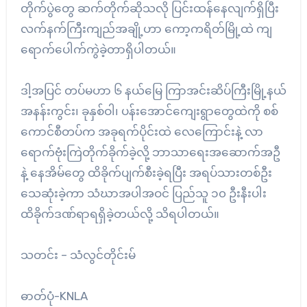
တိုက်ပွဲတွေ ဆက်တိုက်ဆိုသလို ပြင်းထန်နေလျက်ရှိပြီး
လက်နက်ကြီးကျည်အချို့ဟာ ကော့ကရိတ်မြို့ထဲ ကျ
ရောက်ပေါက်ကွဲခဲ့တာရှိပါတယ်။
ဒါ့အပြင် တပ်မဟာ ၆ နယ်မြေ ကြာအင်းဆိပ်ကြီးမြို့နယ်
အနန်းကွင်း၊ ခုနှစ်ဝါ၊ ပန်းအောင်ကျေးရွာတွေထဲကို စစ်
ကောင်စီတပ်က အခုရက်ပိုင်းထဲ လေကြောင်းနဲ့ လာ
ရောက်ဗုံးကြဲတိုက်ခိုက်ခဲ့လို့ ဘာသာရေးအဆောက်အဦ
နဲ့ နေအိမ်တွေ ထိခိုက်ပျက်စီးခဲ့ရပြီး အရပ်သားတစ်ဦး
သေဆုံးခဲ့ကာ သံဃာအပါအဝင် ပြည်သူ ၁၀ ဦးနီးပါး
ထိခိုက်ဒဏ်ရာရရှိခဲ့တယ်လို့ သိရပါတယ်။
သတင်း – သံလွင်တိုင်းမ်
ဓာတ်ပုံ-KNLA