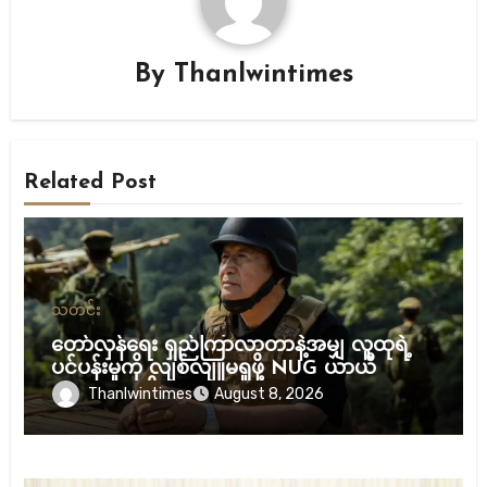
By
Thanlwintimes
Related Post
သတင်း
တော်လှန်ရေး ရှည်ကြာလာတာနဲ့အမျှ လူထုရဲ့
ပင်ပန်းမှုကို လျစ်လျူမရှုဖို့ NUG ယာယီ
သမ္မတ သတိပေး
Thanlwintimes
August 8, 2026