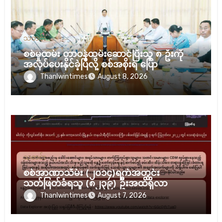
သတင်း
စစ်မှုထမ်း တာဝန်ထမ်းဆောင်ပြီးသူ ၈ ဦးကို
အလုပ်ပေးနိုင်ခဲ့ပြီလို့ စစ်အစိုးရ ပြော
Thanlwintimes
August 8, 2026
သတင်း
စစ်အာဏာသိမ်း (၂၀၁၄)ရက်အတွင်း
သတ်ဖြတ်ခံရသူ (၈၂၃၉) ဦးအထိရှိလာ
Thanlwintimes
August 7, 2026