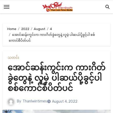
Skip
to
content
Home
2022
August
4
အောင်ဆန်းကွင်းက ကားဂိတ်ခွဲတွေနဲ့ လူမဲ့ ပါဆယ်ပို့ခွင့်ပါ စစ်
ကောင်စီပိတ်ပင်
သတင်း
အောင်ဆန်းကွင်းက ကားဂိတ်
ခွဲတွေနဲ့ လူမဲ့ ပါဆယ်ပို့ခွင့်ပါ
စစ်ကောင်စီပိတ်ပင်
By
Thanlwintimes
August 4, 2022