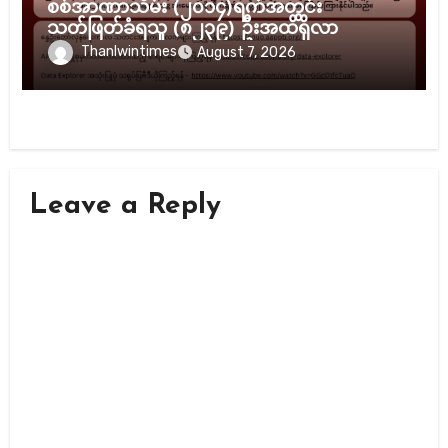
စစ်အာဏာသိမ်း (၂၀၁၄)ရက်အတွင်း
သတ်ဖြတ်ခံရသူ (၈၂၃၉) ဦးအထိရှိလာ
Thanlwintimes
August 7, 2026
Leave a Reply