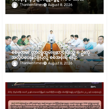
သမ္မတ သတိပေး
Thanlwintimes
August 8, 2026
သတင်း
စစ်မှုထမ်း တာဝန်ထမ်းဆောင်ပြီးသူ ၈ ဦးကို
အလုပ်ပေးနိုင်ခဲ့ပြီလို့ စစ်အစိုးရ ပြော
Thanlwintimes
August 8, 2026
သတင်း