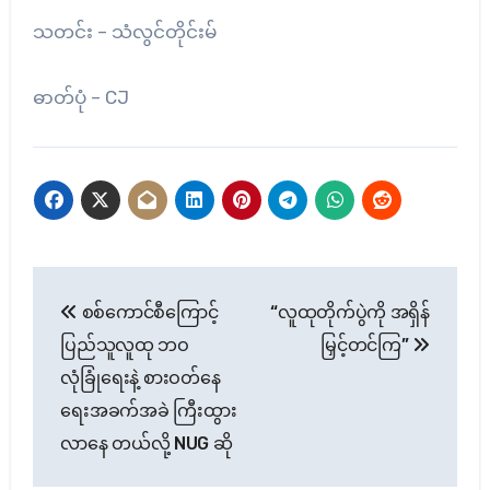
သတင်း – သံလွင်တိုင်းမ်
ဓာတ်ပုံ – CJ
Post
စစ်ကောင်စီကြောင့်
“လူထုတိုက်ပွဲကို အရှိန်
navigation
ပြည်သူလူထု ဘဝ
မြှင့်တင်ကြ”
လုံခြုံရေးနဲ့ စားဝတ်နေ
ရေးအခက်အခဲ ကြီးထွား
လာနေ တယ်လို့ NUG ဆို