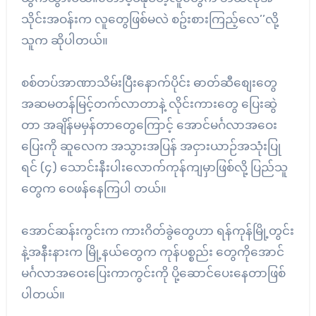
သိုင်းအဝန်းက လူတွေဖြစ်မလဲ စဥ်းစားကြည့်လေ’’လို့
သူက ဆိုပါတယ်။
စစ်တပ်အာဏာသိမ်းပြီးနောက်ပိုင်း ဓာတ်ဆီစျေးတွေ
အဆမတန်မြင့်တက်လာတာနဲ့ လိုင်းကားတွေ ပြေးဆွဲ
တာ အချိန်မမှန်တာတွေကြောင့် အောင်မင်္ဂလာအဝေး
ပြေးကို ဆူလေက အသွားအပြန် အငှားယာဉ်အသုံးပြု
ရင် (၄) သောင်းနီးပါးလောက်ကုန်ကျမှာဖြစ်လို့ ပြည်သူ
တွေက ဝေဖန်နေကြပါ တယ်။
အောင်ဆန်းကွင်းက ကားဂိတ်ခွဲတွေဟာ ရန်ကုန်မြို့တွင်း
နဲ့အနီးနားက မြို့နယ်တွေက ကုန်ပစ္စည်း တွေကိုအောင်
မင်္ဂလာအဝေးပြေးကာကွင်းကို ပို့ဆောင်ပေးနေတာဖြစ်
ပါတယ်။