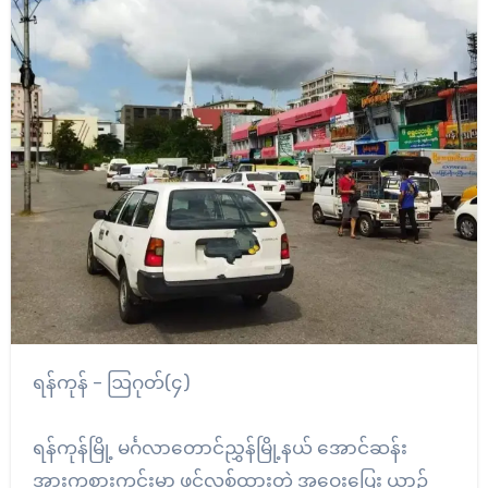
ရန်ကုန် – ဩဂုတ်(၄)
ရန်ကုန်မြို့ မင်္ဂလာတောင်ညွှန်မြို့နယ် အောင်ဆန်း
အားကစားကွင်းမှာ ဖွင့်လှစ်ထားတဲ့ အဝေးပြေး ယာဉ်