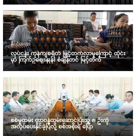
နိုင်ငံတကာ
လုပ်ငန်း ကုန်ကျစရိတ် မြင့်တက်လာမှုကြောင့် ထိုင်း
မှာ ကြက်ဥဈေးနှုန်း စံချိန်တင် မြင့်တက်
သတင်း
စစ်မှုထမ်း တာဝန်ထမ်းဆောင်ပြီးသူ ၈ ဦးကို
အလုပ်ပေးနိုင်ခဲ့ပြီလို့ စစ်အစိုးရ ပြော