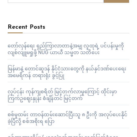
Recent Posts
တော်လှန်ရေး ရှည်ကြာလာတာနဲ့အမျှ လူထုရဲ့ ပင်ပန်းမှုကို
လျစ်လျူမရှုဖို့ NUG ယာယီ သမ္မတ သတိပေး
မြန်မာနဲ့ တောင်ဆူဒန် နိုင်ငံသားတွေကို နယ်နှင်ဒဏ်ပေးရေး
အမေရိကန် တရားရုံး ခွင့်ပြု
လုပ်ငန်း ကုန်ကျစရိတ် မြင့်တက်လာမှုကြောင့် ထိုင်းမှာ
ကြက်ဥဈေးနှုန်း စံချိန်တင် မြင့်တက်
စစ်မှုထမ်း တာဝန်ထမ်းဆောင်ပြီးသူ ၈ ဦးကို အလုပ်ပေးနိုင်
ခဲ့ပြီလို့ စစ်အစိုးရ ပြော