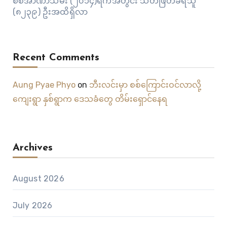
စစ်အာဏာသိမ်း (၂၀၁၄)ရက်အတွင်း သတ်ဖြတ်ခံရသူ
(၈၂၃၉) ဦးအထိရှိလာ
Recent Comments
Aung Pyae Phyo
on
ဘီးလင်းမှာ စစ်ကြောင်းဝင်လာလို့
ကျေးရွာ နှစ်ရွာက ဒေသခံတွေ တိမ်းရှောင်နေရ
Archives
August 2026
July 2026