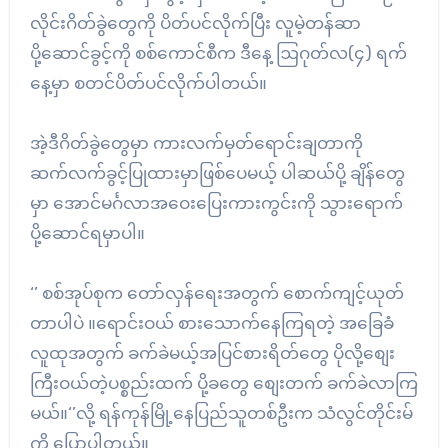
လိုင်းဂိတ်ခွဲတွေကို ပိတ်ပင်လိုက်ပြီး လူမဲ့တန်ဆာ
ပို့ဆောင်ခွင့်ကို စစ်ကောင်စီက ဒီနေ့ ဩဂုတ်လ(၄) ရက်
နေ့မှာ စတင်ပိတ်ပင်လိုက်ပါတယ်။
အဲ့ဒီဂိတ်ခွဲတွေမှာ ကားလက်မှတ်ရောင်းချတာကို
ဆက်လက်ခွင့်ပြုထားမှာဖြစ်ပေမယ့် ပါဆယ်ပို့ ချိန်တွေ
မှာ အောင်မင်္ဂလာအဝေးပြေးကားကွင်းကို သွားရောက်
ပို့ဆောင်ရမှာပါ။
‘’ စစ်အုပ်စုက တော်လှန်ရေးအတွက် စောက်ကျင့်ယုတ်
တာပါပဲ ။ရောင်းဝယ် စားသောက်နေကြရတဲ့ အခြေခံ
လူထုအတွက် ခက်ခဲမယ့်အပြင်စားရိတ်တွေ ပိုလို့စျေး
ကြီးဝယ်တဲ့ပစ္စည်းထက် ပို့ခတွေ စျေးတက် ခက်ခဲလာကြ
မယ်။‘’လို့ ရန်ကုန်မြို့နေပြည်သူတစ်ဦးက သံလွင်တိုင်းမ်
ကို ပြောပါတယ်။