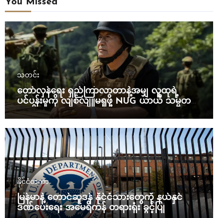
You Missed
သတင်း
တော်လှန်ရေး ရှည်ကြာလာတာနဲ့အမျှ လူထုရဲ့
ပင်ပန်းမှုကို လျစ်လျူမရှုဖို့ NUG ယာယီ သမ္မတ
သတိပေး
နိုင်ငံတကာ
မြန်မာနဲ့ တောင်ဆူဒန် နိုင်ငံသားတွေကို နယ်နှင်
ဒဏ်ပေးရေး အမေရိကန် တရားရုံး ခွင့်ပြု