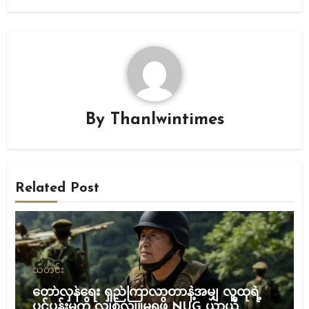
By
Thanlwintimes
Related Post
သတင်း
တော်လှန်ရေး ရှည်ကြာလာတာနဲ့အမျှ လူထုရဲ့
ပင်ပန်းမှုကို လျစ်လျူမရှုဖို့ NUG ယာယီ