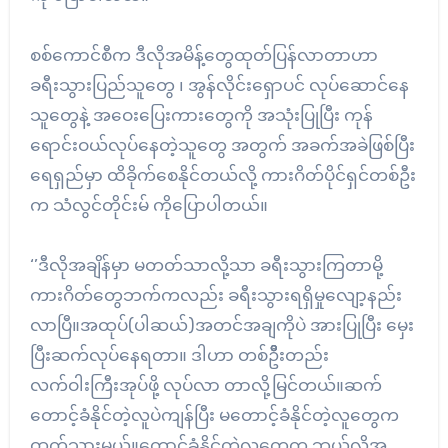
စစ်ကောင်စီက ဒီလိုအမိန့်တွေထုတ်ပြန်လာတာဟာ
ခရီးသွားပြည်သူတွေ ၊ အွန်လိုင်းရှောပင် လုပ်ဆောင်နေ
သူတွေနဲ့ အဝေးပြေးကားတွေကို အသုံးပြုပြီး ကုန်
ရောင်းဝယ်လုပ်နေတဲ့သူတွေ အတွက် အခက်အခဲဖြစ်ပြီး
ရေရှည်မှာ ထိခိုက်စေနိုင်တယ်လို့ ကားဂိတ်ပိုင်ရှင်တစ်ဦး
က သံလွင်တိုင်းမ် ကိုပြောပါတယ်။
‘’ဒီလိုအချိန်မှာ မတတ်သာလို့သာ ခရီးသွားကြတာမို့
ကားဂိတ်တွေဘက်ကလည်း ခရီးသွားရရှိမှုလျော့နည်း
လာပြီ။အထုပ်(ပါဆယ်)အတင်အချကိုပဲ အားပြုပြီး မှေး
ပြီးဆက်လုပ်နေရတာ။ ဒါဟာ တစ်ဥိိီးတည်း
လက်ဝါးကြီးအုပ်ဖို့ လုပ်လာ တာလို့မြင်တယ်။ဆက်
တောင့်ခံနိုင်တဲ့လူပဲကျန်ပြီး မတောင့်ခံနိုင်တဲ့လူတွေက
ထွက်သွားမယ်။တောင့်ခံနိုင်တဲ့လူတွေက ဘယ်လိုအ