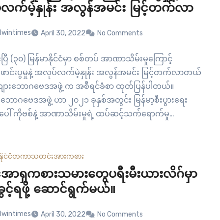
လက်မဲ့နှုန်း အလွန်အမင်း မြင့်တက်လာ
lwintimes
April 30, 2022
No Comments
ဧပြီ (၃၀) မြန်မာနိုင်ငံမှာ စစ်တပ် အာဏာသိမ်းမှုကြောင့်
ာင်းပွမှုနဲ့ အလုပ်လက်မဲ့နှုန်း အလွန်အမင်း မြင့်တက်လာတယ်
းလျားဘောဂဗေဒအဖွဲ့ က အစီရင်ခံစာ ထုတ်ပြန်ပါတယ်။
ဘောဂဗေဒအဖွဲ့ ဟာ ၂၀၂၁ ခုနှစ်အတွင်း မြန်မာ့စီးပွားရေး
ေါ် ကိုဗစ်နဲ့ အာဏာသိမ်းမှုရဲ့ ထပ်ဆင့်သက်ရောက်မှု
ာကို ဧပြီ ၂၈ ရက်နေ့မှာ ထုတ်ပြန်ခဲ့တာ ဖြစ်ပါတယ်။ အဲဒီ
စာမှာတော့…
နိုင်ငံတကာ
သတင်း
အားကစား
အာရှကစားသမားတွေပရီးမီးယားလိဂ်မှာ
င့်ရဖို့ ဆောင်ရွက်မယ်။
lwintimes
April 30, 2022
No Comments