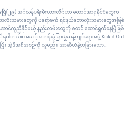
 ဧပြီ(၂၉) အင်္ဂလန်ပရီးမီးယားလိဂ်ဟာ တောင်အာရှနိုင်ငံတွေက
ာလုံးသမားတွေကို ပရော်ဖက် ရှင်နယ်ဘောလုံးသမားတွေအဖြစ်
ောင်ကူညီနိုင်မယ့် နည်းလမ်းတွေကို စတင် ဆောင်ရွက်နေပြီဖြစ်
ိရပါတယ်။ အဆင့်အတန်းခွဲခြားမှုဆန့်ကျင်ရေးအဖွဲ့ Kick it Out
င်းပြီး အဲ့ဒီအစီအစဉ်ကို လူမည်း၊ အာဆီယံနဲ့တခြားသော
းသားအစုအဖွဲ့တွေအတွက် ကစားပုံ၊နည်းပြပုံနဲ့ စီမံရေးဆိုင်ရာ
်းတွေမြင့်တက်စေဖို့ကူညီနိုင်ဖို့ ဦးတည်တဲ့ လူမျိုးအစွန်းရောက်
ွက် နေရာ မရှိဆိုတဲ့ အစီအစဉ်(NO Room…