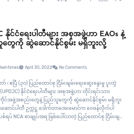
ရက ၎င်းရဲ့ နိုင်ငံသားများ ကြုံတွေ့နေရသော အဆင်မပြေမှုများ
နိုင်ငံရေးပါတီများ အစုအဖွဲ့ဟာ EAOs နဲ့
တွေကို ဆွဲဆောင်နိုင်စွမ်း မရှိဘူးလို့
lwintimes
April 30, 2022
No Comments
် ၊ ဧပြီ (၃၀) ပြည်ထောင်စု ငြိမ်းချမ်းရေးဆွေးနွေးမှု ပူးတွဲ
UPDJC) နိုင်ငံရေးပါတီများ အစုအဖွဲ့ဟာ တိုင်းရင်းသား
င်အဖွဲ့အစည်းတွေနဲ့ ပြည်သူတွေကို ဆွဲဆောင်နိုင်စွမ်း မရှိဘူး
င့်ဦးဆောင်ပါတီ ဥက္ကဋ္ဌ ဒေါက်တာအေးမောင်က ဝေဖန်လိုက်ပါ
်ရပ် NCA စာချုပ်အရ ဖြစ်ပေါ်လာတဲ့ ပြည်ထောင်စု ငြိမ်းချမ်း
ွေးမှု ပူးတွဲကော်မတီ (UPDJC) နိုင်ငံရေးပါတီများ အစုအဖွဲ့ရဲ့…