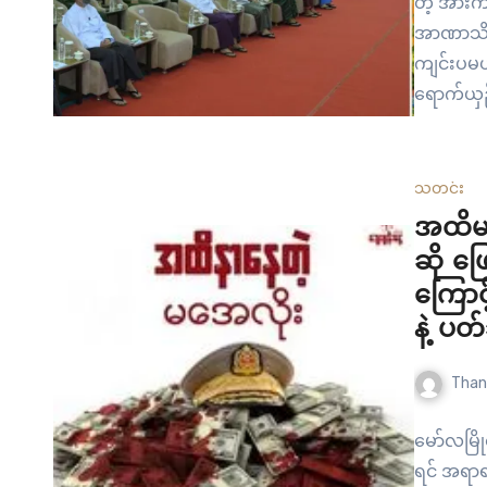
တဲ့ အားက
အာဏာသိမ်
ကျင်းပမယ်
ရောက်ယှဉ
အခမ်းအနာ
အခမ်းအနား
ဂုဏ်ဆော
သတင်း
သမားများ 
အထိမ
ပြီးဖြစ်
ဆို ဖြ
ကြောင
နဲ့ ပ
Than
မော်လမြိ
ရင် အရာရ