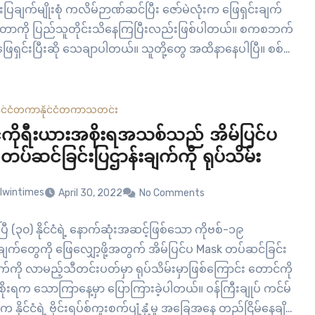
ြချက်မျိုးစုံ ကလိမ်ဉာဏ်ဆင်ပြီး ဇော်မဲလုံးက ဖြေရှင်းချက်
ိတာကို ပြည်သူတိုင်းသိနေကြပြီးလည်းဖြစ်ပါတယ်။ စကစဘက်
ေရှင်းပြီးဆို သေချာပါတယ်။ သူတို့တွေ အထိနာနေပါပြီ။ စစ်
 စစ်ကြောင်းတွေ ထိခိုက်ကျဆုံးများလာပြီဆိုရင် အပစ်ရပ်စဲရေး
့တာပဲ။ ခုနောက်ဆုံးမှာ တပ်ရင်းလိုက် ပြုတ်တာတွေဖြစ်လာ
ကိုယ်တိုင်…
ိုင်ငံတကာ
နိုင်ငံတကာ
သတင်း
ကိုရီးယားအစိုးရအသစ်သည် အိမ်ပြင်ပ
ပ်ဆင်ခြင်းပြဌာန်းချက်ကို ရုပ်သိမ်း
lwintimes
April 30, 2022
No Comments
ဧပြီ (၃၀) နိုင်ငံရဲ့ နောက်ဆုံးအဆင့်ဖြစ်သော ကိုဗစ်-၁၉
ျက်တွေကို ဖြေလျှော့ဖို့အတွက် အိမ်ပြင်ပ Mask တပ်ဆင်ခြင်း
က်ကို လာမည့်သီတင်းပတ်မှာ ရုပ်သိမ်းမှာဖြစ်ကြောင်း တောင်ကို
ိုးရက သောကြာနေ့မှာ ပြောကြားခဲ့ပါတယ်။ ဝန်ကြီးချုပ် ကင်မ်
နိုင်ငံရဲ့ ဗိုင်းရပ်စ်ကူးစက်ပျံ့နှံ့မှု အခြေအနေ တည်ငြိမ်နေချိန်