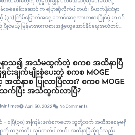
စားသမားတွေကို လူမှုထူးချွန် ပထမအဆင့်ဆုပေးမယ်လို့
းစစ်ခေါင်းဆောင် က ပြောဆိုလိုက်ပါတယ်။ ဗီယက်နိုင်ငံမှာ
့ (၃၁) ကြိမ်မြောက်အရှေ့တောင်အာရှအားကစားပြိုင်ပွဲ မှာ ဝင်
်ပြိုင်မယ့် မြန်မာအားကစားအဖွဲ့တွေအောင်နိုင်ရေးအလံတင်
းမှာ သူကပြောခဲ့တာပါ။ “(၇၇)နှစ်မြောက်တပ်မတော်နေ့
မှာ အာရှအားကစားပြိုင်ပွဲတွေမှာ ရွှေတံဆိပ်ရရှိခဲ့ ကြသူ နိုင်ငံ
င်အားကစားသမား(၁၂)ဦးနှင့် အရှေ့တောင်အာရှအားကစား
အနက်မှ(၂၄) ဦးကိုလူမှုထူးချွန်ပထမအဆင့် ချီးမြှင့်ပေးအပ်ခဲ့
နာသ၍ အသံမထွက်တဲ့ စကစ အထိနာပြီ
ကြောင်း ကျန်အားကစား သမားများကိုလည်း…
ေရှင်းချက်မျိုးစုံပေးတဲ့ စကစ MOGE
့် အထိနာစ ပြုလာပြီလား? စကစ MOGE
တ်သက်ပြီး အသံထွက်လာပြီ?
lwintimes
April 30, 2022
No Comments
ုင် – ဧပြီ(၃၀) အကြမ်းဖက်စကစဟာ သူတို့ဘက် အထိနာစေမှုမရှိ
ာကို တဇွတ်ထိုး လုပ်တတ်ပါတယ်။ အထိနာပြီဆိုရင်လည်း