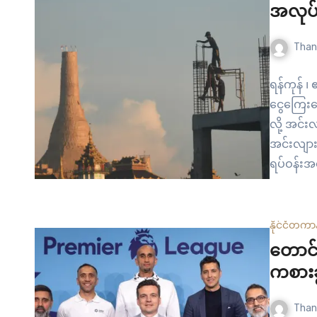
ရေးနဲ့…
အလုပ်
Than
ရန်ကုန် ၊ 
ငွေကြေးဖေ
လို့ အင်
အင်းလျား
ရပ်ဝန်းအပ
အစီရင်ခံစ
အစီရင်ခံ
နိုင်ငံတကာ
တောင်
ကစားခွ
Than