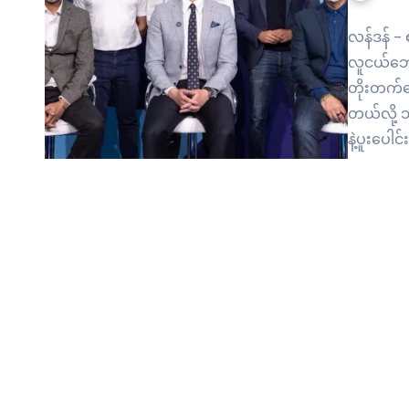
လန်ဒန် –
လူငယ်ဘေ
တိုးတက်အ
တယ်လို့ သ
နဲ့ပူးပေါ
တိုင်းရင်
လမ်းကြောင
မှုတွေအတ