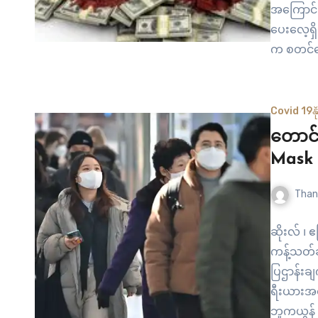
အကြောင်းပ
ပေးလေ့ရှ
က စတင်ဖြ
အုပ်စုရဲ့
ကြေညာတော
လို့ မအလ
Covid 19
န
တောင်
Mask တ
Than
ဆိုးလ် ၊ 
ကန့်သတ်ခ
ပြဌာန်းချ
ရီးယားအစ
ဘူကယွန် က 