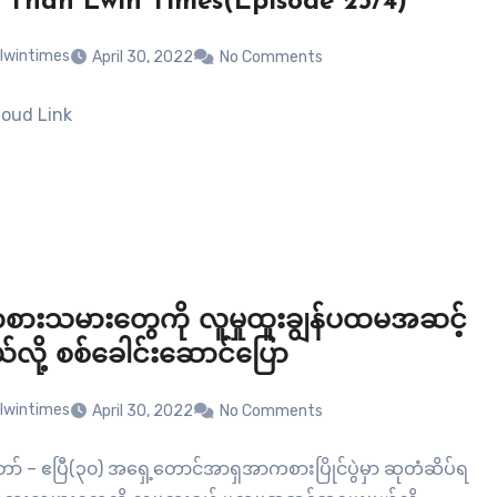
 Than Lwin Times(Episode 25/4)
lwintimes
April 30, 2022
No Comments
oud Link
ားသမားတွေကို လူမှုထူးချွန်ပထမအဆင့်
်လို့ စစ်ခေါင်းဆောင်ပြော
lwintimes
April 30, 2022
No Comments
ာ် – ဧပြီ(၃၀) အရှေ့တောင်အာရှအာကစားပြိုင်ပွဲမှာ ဆုတံဆိပ်ရ