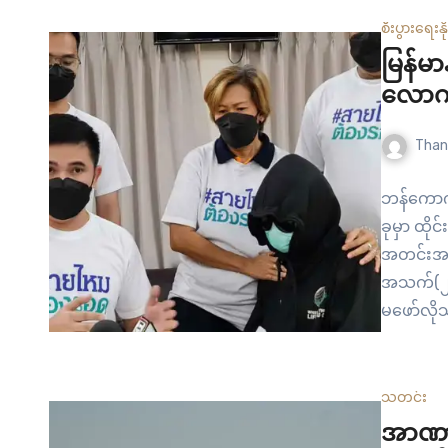
စီးပွားရေး
န
မြန်မာ
လောက် 
Than
ဘန်ကောက် 
ခုမှာ ထိ
အတင်းအကြ
အသက်(၂၅
မဖော်လိုသ
တော်ဝင်ရဲ
ပါတယ်။ ဒီ
အခိုင်အမာ
သတင်း
တဲ့ အစီအစ
အာဏာသိ