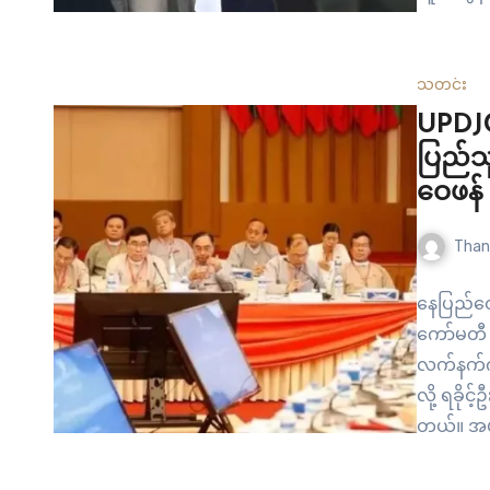
မှာ အစိုး
ကို…
သတင်း
UPDJC 
ပြည်သူ
ဝေဖန်
Than
နေပြည်တော
ကော်မတီ (
လက်နက်ကို
လို့ ရခို
တယ်။ အပစ
ရေး ဆွေးန