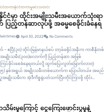
ိုင်ငံတကာ
နိုင်ငံတကာ
မှုခင်း
သတင်း
နိုင်ငံမှာ ထိုင်းအမျိုးသမီးအယောက်သုံးရာ
ပြည့်တန်ဆာလုပ်ဖို့ အဓမ္မစေခိုင်းခံနေရ
lwintimes
April 30, 2022
No Comments
– ဧပြီ(၃၀) ထိုင်းမြန်မာနယ်စပ် တာ့ခ်ခရိုင်အနီးက ကာစီနိုတစ်
ုင်းအမျိုးသမီး(၃၀၀)လောက်ကို ပြည့်တန်ဆာ အဖြစ်
ပ်ခိုင်းစေခံနေရတယ်လို့ ထွက်ပြေးလွတ်မြောက်လာတဲ့
) နှစ်အရွယ် အမျိုးသမီးတစ်ယောက်က ပြောပါတယ်။ အမည်
ူအမျိုးသမီးက အဲ့ဒီကိစ္စနဲ့ပတ်သက်ပြီးတိုင်ကြားဖို့ ထိုင်း
တပ်ဖွဲ့ရုံးကို ပြီးခဲ့တဲ့ ကြာသပတေးနေ့က ရောက်ရှိလာခဲ့တာဖြစ်
နှစ်အစောပိုင်းက လိင်ဝန်ဆောင်မှုတွေနဲ့မသက်ဆိုင်ကြောင်း
ပြောဆိုခဲ့တဲ့ Net Idol အမည်ရှိ အွန်လိုင်းက တိုက်ရိုက်ထုတ်လွှင့်
ဉ်တစ်ခုပြုလုပ်ပြီး အိမ်နီးချင်းနိုင်ငံနယ်စပ်ဒေသမှာ ဆက်ဆံ
မ်းမှုကြောင့် ငွေကြေးဖောင်းပွမှုနဲ့