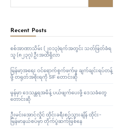
Recent Posts
စစ်အာဏာသိမ်း (၂၀၁၃)ရက်အတွင်း သတ်ဖြတ်ခံရ
သူ (၈၂၃၇) ဦးအထိရှိလာ
မြန်မာ့အရေး ဝင်ရောက်စွက်ဖက်မှု ချက်ချင်းရပ်တန့်
ဖို့ တရုတ်အစိုးရကို SIF တောင်းဆို
မွန်မှာ ဒေသန္တရအမိန့် ပယ်ဖျက်ပေးဖို့ ဒေသခံတွေ
တောင်းဆို
ဦးမင်းအောင်လှိုင် ထိုင်းခရီးစဉ်သွားချိန် ထိုင်း-
မြန်မာနယ်စပ်မှာ တိုက်ပွဲဆက်ဖြစ်နေ