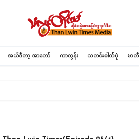
အယ်ဒီတာ့ အာဘော်
ကာတွန်း
သတင်းဓါတ်ပုံ
မာတီ