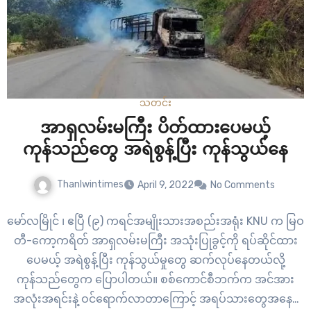
သတင်း
အာရှလမ်းမကြီး ပိတ်ထားပေမယ့်
ကုန်သည်တွေ အရဲစွန့်ပြီး ကုန်သွယ်နေ
Thanlwintimes
April 9, 2022
No Comments
မော်လမြိုင် ၊ ဧပြီ (၉) ကရင်အမျိုးသားအစည်းအရုံး KNU က မြဝ
တီ-ကော့ကရိတ် အာရှလမ်းမကြီး အသုံးပြုခွင့်ကို ရပ်ဆိုင်ထား
ပေမယ့် အရဲစွန့်ပြီး ကုန်သွယ်မှုတွေ ဆက်လုပ်နေတယ်လို့
ကုန်သည်တွေက ပြောပါတယ်။ စစ်ကောင်စီဘက်က အင်အား
အလုံးအရင်းနဲ့ ဝင်ရောက်လာတာကြောင့် အရပ်သားတွေအနေနဲ့