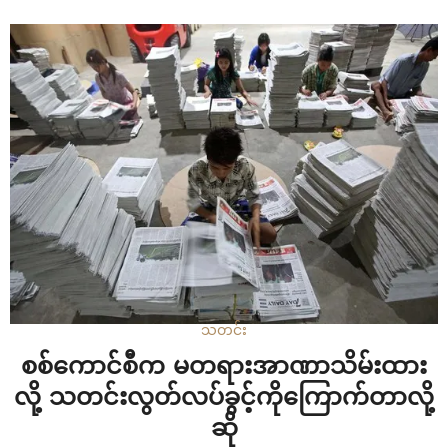
ဖြစ်တယ်လို့ သိရပါတယ်။ “ပြစ်ဒဏ်ကျခံရတဲ့သူတွေက သူတို့
လုပ်လို့ ကျခံရတယ်ဆိုရင် ကျွန်တော်တို့ လက်ခံနိုင်ပါတယ်။ အခု
က အမိန့်ချခံလိုက်ရတဲ့သူတွေက လူသားချင်းစာနာထောက်ထား
လို့ စစ်ဘေးရှောင်တွေကို ကူညီပေးနေတဲ့ သူတွေပါ…
သတင်း
စစ်ကောင်စီက မတရားအာဏာသိမ်းထား
လို့ သတင်းလွတ်လပ်ခွင့်ကိုကြောက်တာလို့
ဆို