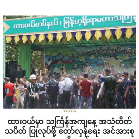
ကော့ကရိတ်-မြဝတီ အာရှလမ်းမကြီးနဲ့ မြဝတီ-ဝေါလေ လမ်း
ပိုင်း အသုံးပြုမှုကို မတ် ၂၇ ရက်နေ့ကစပြီး ရပ်ဆိုင်းထားဖို့ KNU…
သတင်း
ထားဝယ်မှာ သင်္ကြန်အကျနေ့ အသံတိတ်
သပိတ် ပြုလုပ်ဖို့ တော်လှန်ရေး အင်အားစု