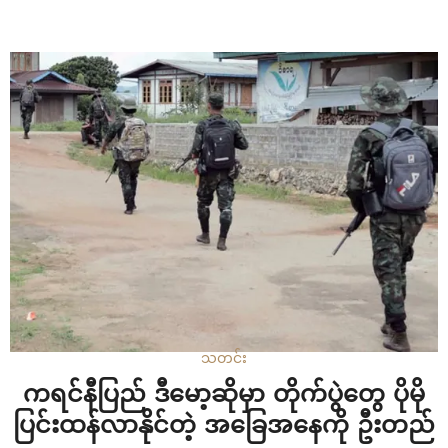
ခေါင်းဆောင်ဒေါ်အောင်ဆန်းစုကြည် ခေါင်းဆောင်တဲ့အရပ်သား
အစိုးရကို စစ်တပ်ကအင်အားသုံး အာဏာသိမ်းခဲ့ပြီးနောက်မှာ
တော့နိုင်ငံတကာရဲ့အဆက်အဆံမခံရတဲ့အခြေအနေတွေနဲ့ရင်ဆိုင်
နေရပြီး ဆန္ဒထုတ်ဖော်တဲ့ပြည်သူတွေကိုလည်း သေစေလောက်တဲ့
အထိအင်အားသုံးဖြိုခွင်းနေမှုတွေရပ်တန့်ဖို့ လည်း နိုင်ငံတကာက
တောင်းဆိုထားပါတယ်။ “ဒီတွေ့ဆုံမှုက လက်ရှိအစိုးရကို
တရားဝင်ဖြစ်အောင်လုပ်တာဖြစ်တယ်လို့တော ဩစ‌တြေးလျ
အစိုးရ အနေနဲ့မယူဆပါဘူး” လို့ ဩစတြေးလျနိုင်ငံခြားရေး
ဦးစီးဌာနမှ ကတ်ရီနာ ကော်ပါ က လွှတ်တော်ကော် မတီတစ်ခုမှ
ပြောပါတယ်။…
သတင်း
ကရင်နီပြည် ဒီမော့ဆိုမှာ တိုက်ပွဲတွေ ပိုမို
ပြင်းထန်လာနိုင်တဲ့ အခြေအနေကို ဦးတည်