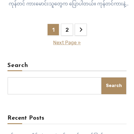
ကုန်တင် ကားမောင်းသူတွေက ပြောပါတယ်။ ကုန်တင်ကားနဲ့
ခရီးသွားကားတွေကို အရင်က အသွားအပြန် ကျပ်တစ်သောင်း
နှုန်းလောက်သာ ပေးဆောင်ခဲ့ရပြီး အခုအခါမှာတော့ တစ်ခေါက်
Posts
တစ်သိန်းနှုန်း တောင်းခံလာတယ်လို့ ကုန်တင်ကားမောင်းသူ…
1
2
pagination
Next Page »
Search
Search
Recent Posts