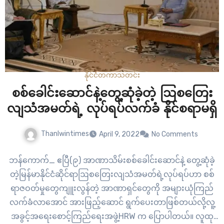
နိုင်ငံတကာ
သတင်း
စစ်ခေါင်းဆောင်နဲ့တွေ့ဆုံခဲ့တဲ့ ဩစ‌တြေး
လျသံအမတ်ရဲ့ လုပ်ရပ်လက်ခံ နိုင်စရာမရှိ
Thanlwintimes
April 9, 2022
No Comments
ဘန်ကောက်_ ဧပြီ(၉) အာဏာသိမ်းစစ်ခေါင်းဆောင်နဲ့ တွေ့ဆုံခဲ့
တဲ့မြန်မာနိုင်ငံဆိုင်ရာဩစ‌တြေးလျသံအမတ်ရဲ့လုပ်ရပ်ဟာ စစ်
ရာဇဝတ်မှုတွေကျူးလွန်တဲ့ အာဏာရှင်တွေကို အများယုံကြည်
လက်ခံလာအောင် အားဖြည့်ဆောင် ရွက်ပေးတာဖြစ်တယ်လို့လူ့
အခွင့်အရေးစောင့်ကြည်ရေးအဖွဲ့HRW က ပြောပါတယ်။ လူထု