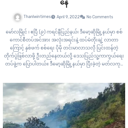
နေ
Thanlwintimes
April 9, 2022
No Comments
မော်လမြိုင် ၊ ဧပြီ (၉) ကရင်နီပြည်နယ်၊ ဒီမော့ဆိုမြို့နယ်မှာ စစ်
ကောင်စီတပ်အင်အား အလုံးအရင်းနဲ့ ထပ်မံတိုးချဲ့ လာတာ
ကြောင့် နှစ်ဖက် စစ်ရေး ပိုမို တင်းမာလာသလို ပြင်းထန်တဲ့
တိုက်ပွဲဖြစ်လာဖို့ ဦးတည်နေတယ်လို့ ဒေသပြည်သူ့ကာကွယ်ရေး
တပ်ဖွဲ့က ပြောပါတယ်။ ဒီမော့ဆိုမြို့နယ်မှာ ပြီးခဲ့တဲ့ မတ်လကုန်
စကပြီး စစ်ကောင်စီဘက်က စစ်အင်အား ရာနဲ့ချီ ထပ်မံ တိုးချဲ့
လာတာ ဖြစ်ပါတယ်။ စစ်အင်အားတိုးချဲ့လာတဲ့ စစ်ကောင်စီတပ်
ဟာ…