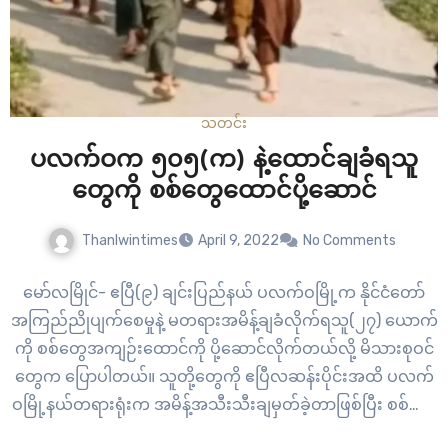
သတင်း
ပလက်ဝက ၅၀၅(က) နဲ့ထောင်ချခံရသူ
တွေကို စစ်တွေထောင်ပို့ဆောင်
Thanlwintimes
April 9, 2022
No Comments
မော်လမြိုင်- ဧပြီ(၉) ချင်းပြည်နယ် ပလက်ဝမြို့က နိုင်ငံတော်
အကြည်ညိုပျက်စေမှုနဲ့ မတရားအမိန့်ချခံလိုက်ရသူ(၂၇) ယောက်
ကို စစ်တွေအကျဉ်းထောင်ကို ပို့ဆောင်လိုက်တယ်လို့ မိသားစုဝင်
တွေက ပြောပါတယ်။ သူတို့တွေကို ဧပြီလဆန်းပိုင်းအထိ ပလက်
ဝမြို့နယ်တရားရုံးက အမိန့်အသီးသီးချမှတ်ခဲ့တာဖြစ်ပြီး စစ်တွေ
ထောင်ကို ဧပြီလ(၇)ညနေပိုင်းမှာ စစ်တွေထောင်ကိုရောက်ရှိတာ