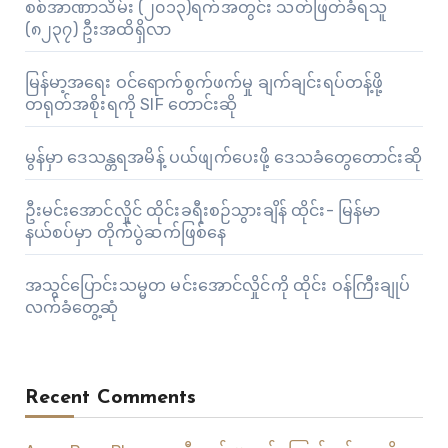
စစ်အာဏာသိမ်း (၂၀၁၃)ရက်အတွင်း သတ်ဖြတ်ခံရသူ
(၈၂၃၇) ဦးအထိရှိလာ
မြန်မာ့အရေး ဝင်ရောက်စွက်ဖက်မှု ချက်ချင်းရပ်တန့်ဖို့
တရုတ်အစိုးရကို SIF တောင်းဆို
မွန်မှာ ဒေသန္တရအမိန့် ပယ်ဖျက်ပေးဖို့ ဒေသခံတွေတောင်းဆို
ဦးမင်းအောင်လှိုင် ထိုင်းခရီးစဉ်သွားချိန် ထိုင်း- မြန်မာ
နယ်စပ်မှာ တိုက်ပွဲဆက်ဖြစ်နေ
အသွင်ပြောင်းသမ္မတ မင်းအောင်လှိုင်ကို ထိုင်း ဝန်ကြီးချုပ်
လက်ခံတွေ့ဆုံ
Recent Comments