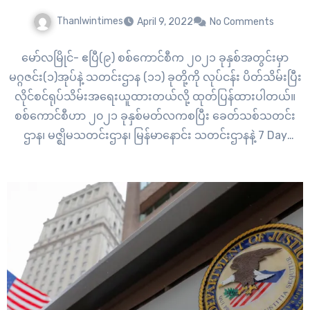
Thanlwintimes
April 9, 2022
No Comments
မော်လမြိုင်- ဧပြီ(၉) စစ်ကောင်စီက ၂၀၂၁ ခုနှစ်အတွင်းမှာ
မဂ္ဂဇင်း(၁)အုပ်နဲ့ သတင်းဌာန (၁၁) ခုတို့ကို လုပ်ငန်း ပိတ်သိမ်းပြီး
လိုင်စင်ရုပ်သိမ်းအရေးယူထားတယ်လို့ ထုတ်ပြန်ထားပါတယ်။
စစ်ကောင်စီဟာ ၂၀၂၁ ခုနှစ်မတ်လကစပြီး ခေတ်သစ်သတင်း
ဌာန၊ မဇ္ဈိမသတင်းဌာန၊ မြန်မာနောင်း သတင်းဌာနနဲ့ 7 Day
သတင်းဌာနတွေကို ပိတ်သိမ်းပြီး သတင်းမီဒီယာဖိနှိပ်မှု စတင်
လုပ် ဆောင်ခဲ့တာပါ။ “မတရားအာဏာသိမ်းထားတဲ့ စစ်တပ်အနေ
နဲ့ သတင်းလွတ်လပ်ခွင့်ကိုကြောက်တော့…