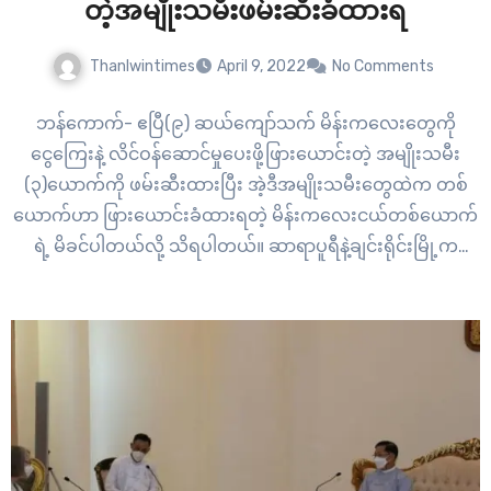
တဲ့အမျိုးသမီးဖမ်းဆီးခံထားရ
Thanlwintimes
April 9, 2022
No Comments
ဘန်ကောက်- ဧပြီ(၉) ဆယ်ကျော်သက် မိန်းကလေးတွေကို
ငွေကြေးနဲ့ လိင်ဝန်ဆောင်မှုပေးဖို့ဖြားယောင်းတဲ့ အမျိုးသမီး
(၃)ယောက်ကို ဖမ်းဆီးထားပြီး အဲ့ဒီအမျိုးသမီးတွေထဲက တစ်
ယောက်ဟာ ဖြားယောင်းခံထားရတဲ့ မိန်းကလေးငယ်တစ်ယောက်
ရဲ့ မိခင်ပါတယ်လို့ သိရပါတယ်။ ဆာရာပူရီနဲ့ချင်းရိုင်းမြို့က
အဆောက်အအုံသုံးခုမှာ မိန်းကလေးငယ်တွေကို ပြည့်တန်ဆာ
အနေနဲ့ ခေါ်ထားတဲ့အဖွဲ့ကို လူကုန်ကူးမှုတာဆီးနှိမ်နင်းရေးဌာနခွဲ
က ရဲတပ်ဖွဲ့ဝင်တွေက ဝင်ရောက်ဖမ်းဆီး ချိန်မှာ သူတို့ကိုဖမ်းမိခဲ့
တာဖြစ်တယ်လို့သိရပါတယ်။ ဖမ်းဆီးခံရတဲ့ အမျိုးသမီးတွေဟာ
ပြည့်တန်ဆာမိန်းကလေးတွေကို ဖောက်သည်တွေနဲ့ အဓိက
ချိတ်…