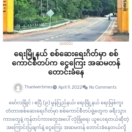
သတင်း
ရေးမြို့နယ် စစ်ဆေးရေးဂိတ်မှာ စစ်
ကောင်စီတပ်က ငွေကြေး အဆမတန်
တောင်းခံနေ
Thanlwintimes
April 9, 2022
No Comments
မော်လမြိုင် ၊ ဧပြီ (၉) မွန်ပြည်နယ်၊ ရေးမြို့နယ် ရေးမြစ်ကူး
တံတားစစ်ဆေးရေးဂိတ်မှာ စစ်ကောင်စီတပ်ဖွဲ့တွေက ခရီးသွား
ကားတွေနဲ့ ကုန်တင်ကားတွေအပေါ် လုံခြုံရေး ယူပေးရတယ်ဆိုတဲ့
အကြောင်းပြချက်နဲ့ ငွေကြေး အဆမတန် တောင်းခံနေတယ်လို့