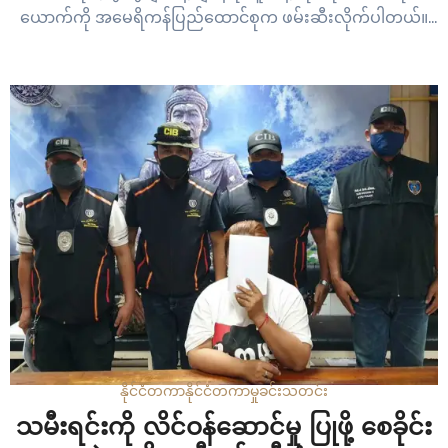
ယောက်ကို အမေရိကန်ပြည်ထောင်စုက ဖမ်းဆီးလိုက်ပါတယ်။
အမေရိကန်တရားမျှတမှုဦးစီးဌာနဲ့ ပြောဆိုချက်တွေအရတော့ အဲ့
ဒီ လူသုံးယောက်ဟာ မူးယစ်ဆေးဝါး နဲ့ လက်နက်မှောင်ခိုမှုနဲ့
ငွေကြေးခဝါချမှုတွေကြောင့် နယူးယောက်မြို့ထဲမှာ ဖမ်းဆီးခံခဲ့ရ
တာပါ။…
နိုင်ငံတကာ
နိုင်ငံတကာ
မှုခင်း
သတင်း
သမီးရင်းကို လိင်ဝန်ဆောင်မှု ပြုဖို့ စေခိုင်း