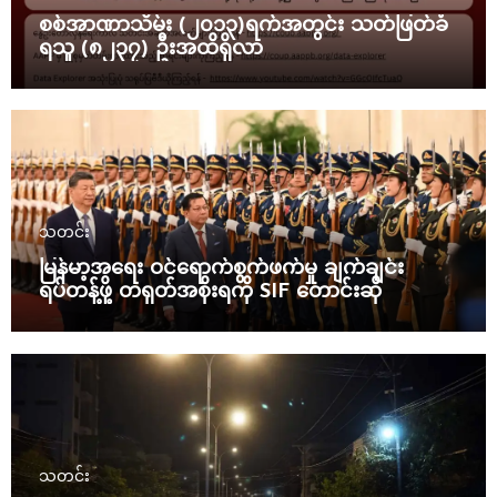
စစ်အာဏာသိမ်း (၂၀၁၃)ရက်အတွင်း သတ်ဖြတ်ခံ
ရသူ (၈၂၃၇) ဦးအထိရှိလာ
သတင်း
မြန်မာ့အရေး ဝင်ရောက်စွက်ဖက်မှု ချက်ချင်း
ရပ်တန့်ဖို့ တရုတ်အစိုးရကို SIF တောင်းဆို
သတင်း