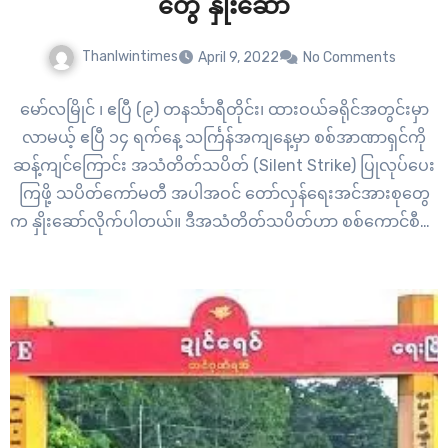
တွေ နှိုးဆော်
Thanlwintimes
April 9, 2022
No Comments
မော်လမြိုင် ၊ ဧပြီ (၉) တနင်္သာရီတိုင်း၊ ထားဝယ်ခရိုင်အတွင်းမှာ
လာမယ့် ဧပြီ ၁၄ ရက်နေ့ သင်္ကြန်အကျနေ့မှာ စစ်အာဏာရှင်ကို
ဆန့်ကျင်ကြောင်း အသံတိတ်သပိတ် (Silent Strike) ပြုလုပ်ပေး
ကြဖို့ သပိတ်ကော်မတီ အပါအဝင် တော်လှန်ရေးအင်အားစုတွေ
က နှိုးဆော်လိုက်ပါတယ်။ ဒီအသံတိတ်သပိတ်ဟာ စစ်ကောင်စီက
သင်္ကြန်ပွဲတော်ကျင်းပပြီး ပြည်သူတွေ ငြိမ်ဝပ်ပိပြား နေကြောင်း
လိမ်လည်ပြသမှု အပါအဝင် တော်လှန်ရေး…