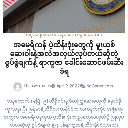
စီးပွားရေး
နိုင်ငံတကာ
နိုင်ငံတကာ
မှုခင်း
သတင်း
အမေရိကန် ပဲ့ထိန်းဒုံးတွေကို မူးယစ်
ဆေးဝါးနဲ့အလဲအလှယ်လုပ်တယ်ဆိုတဲ့
စွပ်စွဲချက်နဲ့ ရာကူဇာ ခေါင်းဆောင်ဖမ်းဆီး
ခံရ
Thanlwintimes
April 9, 2022
No Comments
ဘန်ကောက် ၊ ဧပြီ (၉) ဟီရိုရင်းနဲ့ စိတ်ကြွဆေးတွေကို မှောင်ခို
ကူးသန်းပြီး မြန်မာနဲ့ သီရီလင်္ကာနိုင်ငံက လက်နက်ကိုင် အဖွဲ့တွေ
အတွက် အမေရိကန်ထုတ် ပဲ့ထိန်း ဒုံးကျည်တွေလဲလှယ်ဖို့ ပြုလုပ်
တယ်ဆိုတဲ့ စွပ်စွဲချက် နဲ့ ဂျပန်ရာကူဇာနဲ့ ထိုင်းနိုင်ငံသားသုံး