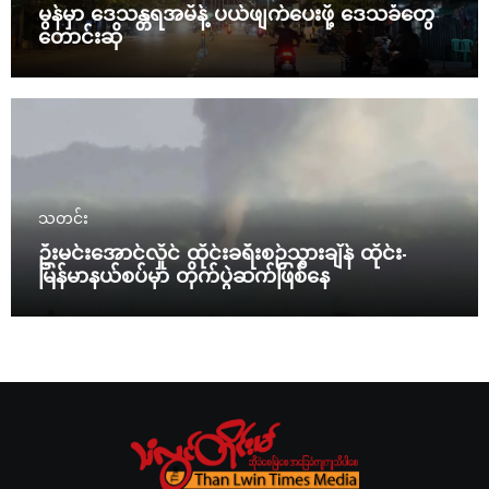
မွန်မှာ ဒေသန္တရအမိန့် ပယ်ဖျက်ပေးဖို့ ဒေသခံတွေ
တောင်းဆို
သတင်း
ဦးမင်းအောင်လှိုင် ထိုင်းခရီးစဉ်သွားချိန် ထိုင်း-
မြန်မာနယ်စပ်မှာ တိုက်ပွဲဆက်ဖြစ်နေ