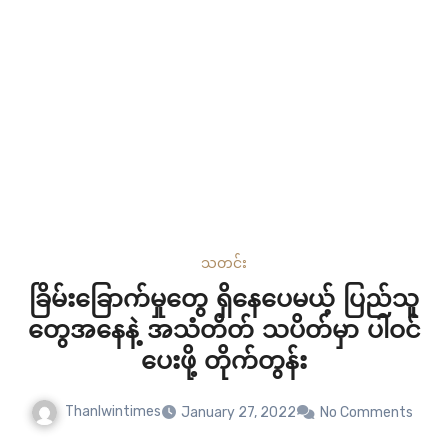
သတင်း
ခြိမ်းခြောက်မှုတွေ ရှိနေပေမယ့် ပြည်သူ
တွေအနေနဲ့ အသံတိတ် သပိတ်မှာ ပါဝင်
ပေးဖို့ တိုက်တွန်း
Thanlwintimes
January 27, 2022
No Comments