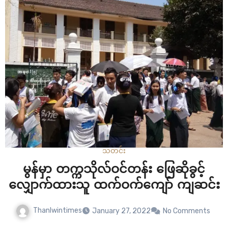
သတင်း
မွန်မှာ တက္ကသိုလ်ဝင်တန်း ဖြေဆိုခွင့်
လျှောက်ထားသူ ထက်ဝက်ကျော် ကျဆင်း
Thanlwintimes
January 27, 2022
No Comments