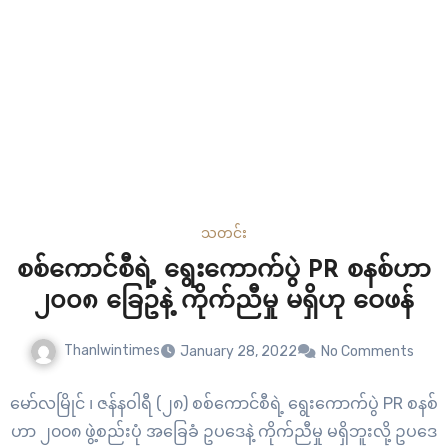
သတင်း
စစ်ကောင်စီရဲ့ ရွေးကောက်ပွဲ PR စနစ်ဟာ
၂၀၀၈ ခြေဥနဲ့ ကိုက်ညီမှု မရှိဟု ဝေဖန်
Thanlwintimes
January 28, 2022
No Comments
မော်လမြိုင် ၊ ဇန်နဝါရီ (၂၈) စစ်ကောင်စီရဲ့ ရွေးကောက်ပွဲ PR စနစ်
ဟာ ၂၀၀၈ ဖွဲ့စည်းပုံ အခြေခံ ဥပဒေနဲ့ ကိုက်ညီမှု မရှိဘူးလို့ ဥပဒေ