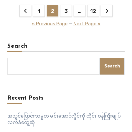
လုပ်ငန်းရှင်များသည် ဒစ်ဂျစ်တယ်နည်းလမ်းဖြင့် အသုံးချ
Posts
ပေးချေမှုများ နှင့် ဆက်စပ်သော ဝန်ဆောင်မှုလုပ်ငန်းများကို…
1
2
3
…
12
pagination
« Previous Page
—
Next Page »
Search
Search
Recent Posts
အသွင်ပြောင်းသမ္မတ မင်းအောင်လှိုင်ကို ထိုင်း ဝန်ကြီးချုပ်
လက်ခံတွေ့ဆုံ