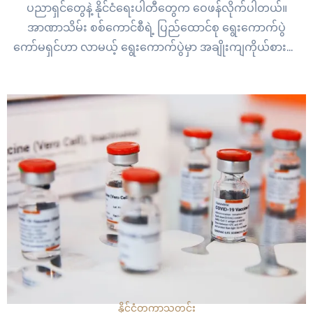
ပညာရှင်တွေနဲ့ နိုင်ငံရေးပါတီတွေက ဝေဖန်လိုက်ပါတယ်။
အာဏာသိမ်း စစ်ကောင်စီရဲ့ ပြည်ထောင်စု ရွေးကောက်ပွဲ
ကော်မရှင်ဟာ လာမယ့် ရွေးကောက်ပွဲမှာ အချိုးကျကိုယ်စားပြု
စနစ်လို့ ခေါ်တဲ့ PR စနစ်ကျင့်သုံးဖို့ ဆက်တိုက် ကြိုးပမ်းလာတာ
ပါ။…
နိုင်ငံတကာ
သတင်း