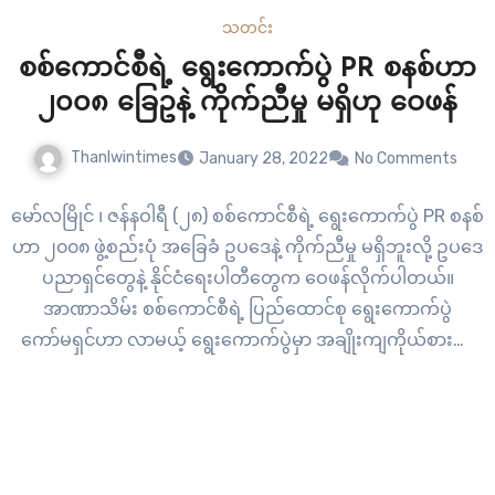
သတင်း
စစ်ကောင်စီရဲ့ ရွေးကောက်ပွဲ PR စနစ်ဟာ
၂၀၀၈ ခြေဥနဲ့ ကိုက်ညီမှု မရှိဟု ဝေဖန်
Thanlwintimes
January 28, 2022
No Comments
မော်လမြိုင် ၊ ဇန်နဝါရီ (၂၈) စစ်ကောင်စီရဲ့ ရွေးကောက်ပွဲ PR စနစ်
ဟာ ၂၀၀၈ ဖွဲ့စည်းပုံ အခြေခံ ဥပဒေနဲ့ ကိုက်ညီမှု မရှိဘူးလို့ ဥပဒေ
ပညာရှင်တွေနဲ့ နိုင်ငံရေးပါတီတွေက ဝေဖန်လိုက်ပါတယ်။
အာဏာသိမ်း စစ်ကောင်စီရဲ့ ပြည်ထောင်စု ရွေးကောက်ပွဲ
ကော်မရှင်ဟာ လာမယ့် ရွေးကောက်ပွဲမှာ အချိုးကျကိုယ်စားပြု
စနစ်လို့ ခေါ်တဲ့ PR စနစ်ကျင့်သုံးဖို့ ဆက်တိုက် ကြိုးပမ်းလာတာ
ပါ။…