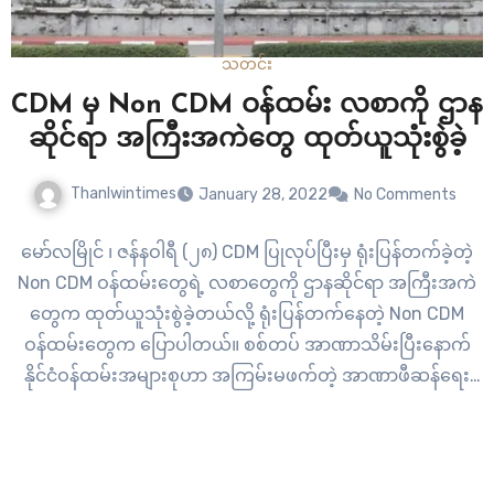
သတင်း
CDM မှ Non CDM ဝန်ထမ်း လစာကို ဌာန
ဆိုင်ရာ အကြီးအကဲတွေ ထုတ်ယူသုံးစွဲခဲ့
Thanlwintimes
January 28, 2022
No Comments
မော်လမြိုင် ၊ ဇန်နဝါရီ (၂၈) CDM ပြုလုပ်ပြီးမှ ရုံးပြန်တက်ခဲ့တဲ့
Non CDM ဝန်ထမ်းတွေရဲ့ လစာတွေကို ဌာနဆိုင်ရာ အကြီးအကဲ
တွေက ထုတ်ယူသုံးစွဲခဲ့တယ်လို့ ရုံးပြန်တက်နေတဲ့ Non CDM
ဝန်ထမ်းတွေက ပြောပါတယ်။ စစ်တပ် အာဏာသိမ်းပြီးနောက်
နိုင်ငံဝန်ထမ်းအများစုဟာ အကြမ်းမဖက်တဲ့ အာဏာဖီဆန်ရေး
CDM လှုပ်ရှားမှုမှာ ပါဝင်ခဲ့ပြီး နောက်ပိုင်းမှာတော့ အကြောင်း
အမျိုးမျိုးကြောင့် ဝန်ထမ်းတချို့…