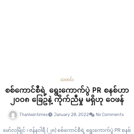
သတင်း
စစ်ကောင်စီရဲ့ ရွေးကောက်ပွဲ PR စနစ်ဟာ
၂၀၀၈ ခြေဥနဲ့ ကိုက်ညီမှု မရှိဟု ဝေဖန်
Thanlwintimes
January 28, 2022
No Comments
မော်လမြိုင် ၊ ဇန်နဝါရီ (၂၈) စစ်ကောင်စီရဲ့ ရွေးကောက်ပွဲ PR စနစ်