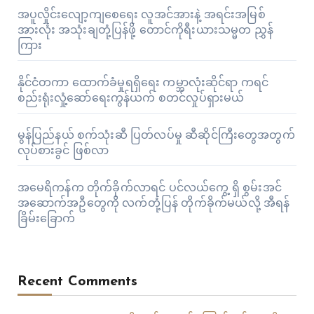
အပူလှိုင်းလျော့ကျစေရေး လူအင်အားနဲ့ အရင်းအမြစ်
အားလုံး အသုံးချတုံ့ပြန်ဖို့ တောင်ကိုရီးယားသမ္မတ ညွှန်
ကြား
နိုင်ငံတကာ ထောက်ခံမှုရရှိရေး ကမ္ဘာလုံးဆိုင်ရာ ကရင်
စည်းရုံးလှုံ့ဆော်ရေးကွန်ယက် စတင်လှုပ်ရှားမယ်
မွန်ပြည်နယ် စက်သုံးဆီ ပြတ်လပ်မှု ဆီဆိုင်ကြီးတွေအတွက်
လုပ်စားခွင် ဖြစ်လာ
အမေရိကန်က တိုက်ခိုက်လာရင် ပင်လယ်ကွေ့ ရှိ စွမ်းအင်
အဆောက်အဦတွေကို လက်တုံ့ပြန် တိုက်ခိုက်မယ်လို့ အီရန်
ခြိမ်းခြောက်
Recent Comments