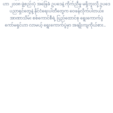
ဟာ ၂၀၀၈ ဖွဲ့စည်းပုံ အခြေခံ ဥပဒေနဲ့ ကိုက်ညီမှု မရှိဘူးလို့ ဥပဒေ
ပညာရှင်တွေနဲ့ နိုင်ငံရေးပါတီတွေက ဝေဖန်လိုက်ပါတယ်။
အာဏာသိမ်း စစ်ကောင်စီရဲ့ ပြည်ထောင်စု ရွေးကောက်ပွဲ
ကော်မရှင်ဟာ လာမယ့် ရွေးကောက်ပွဲမှာ အချိုးကျကိုယ်စားပြု
စနစ်လို့ ခေါ်တဲ့ PR စနစ်ကျင့်သုံးဖို့ ဆက်တိုက် ကြိုးပမ်းလာတာ
ပါ။…