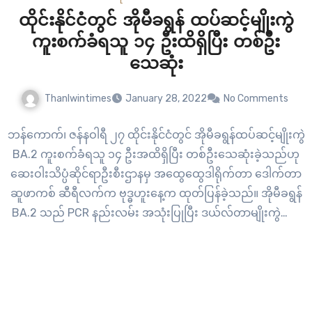
ထိုင်းနိုင်ငံတွင် အိုမီခရွန် ထပ်ဆင့်မျိုးကွဲ
ကူးစက်ခံရသူ ၁၄ ဦးထိရှိပြီး တစ်ဦး
သေဆုံး
Thanlwintimes
January 28, 2022
No Comments
ဘန်ကောက်၊ ဇန်နဝါရီ ၂၇ ထိုင်းနိုင်ငံတွင် အိုမီခရွန်ထပ်ဆင့်မျိုးကွဲ
BA.2 ကူးစက်ခံရသူ ၁၄ ဦးအထိရှိပြီး တစ်ဦးသေဆုံးခဲ့သည်ဟု
ဆေးဝါးသိပ္ပံဆိုင်ရာဦးစီးဌာနမှ အထွေထွေဒါရိုက်တာ ဒေါက်တာ
ဆူဖာကစ် ဆီရီလက်က ဗုဒ္ဓဟူးနေ့က ထုတ်ပြန်ခဲ့သည်။ အိုမီခရွန်
BA.2 သည် PCR နည်းလမ်း အသုံးပြုပြီး ဒယ်လ်တာမျိုးကွဲများ
နှင့် နှိုင်းယှဥ်ရာတွင် အခက် အခဲများရှိသောကြောင့် “ကိုယ်
ပျောက်မျိုးကွဲ”ဟု အမည်ပြောင်ခေါ်ဝေါ်ရခြင်းဖြစ်သည်။ BA.2…