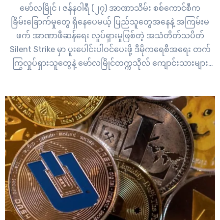
မော်လမြိုင် ၊ ဇန်နဝါရီ (၂၇) အာဏာသိမ်း စစ်ကောင်စီက
ခြိမ်းခြောက်မှုတွေ ရှိနေပေမယ့် ပြည်သူတွေအနေနဲ့ အကြမ်းမ
ဖက် အာဏာဖီဆန်ရေး လှုပ်ရှားမှုဖြစ်တဲ့ အသံတိတ်သပိတ်
Silent Strike မှာ ပူးပေါင်းပါဝင်ပေးဖို့ ဒီမိုကရေစီအရေး တက်
ကြွလှုပ်ရှားသူတွေနဲ့ မော်လမြိုင်တက္ကသိုလ် ကျောင်းသားများ
သမဂ္ဂက တိုက်တွန်းလိုက်ပါတယ်။ မြန်မာနိုင်ငံမှာ အာဏာသိမ်းမှု
တစ်နှစ်ပြည့်ဖြစ်တဲ့ လာမယ့် ဖေဖော်ဝါရီ ၁ ရက်နေ့မှာ အာဏာ
ဖီဆန်ရေး…