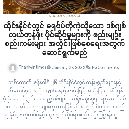
နိုင်ငံတကာ
သတင်း
ထိုင်းနိုင်ငံတွင် ခရစ်ပ်တိုကဲ့သို့သော ဒစ်ဂျစ်
တယ်တန်ဖိုး ပိုင်ဆိုင်မှုများကို စည်းမျဥ်း
စည်းကမ်းများ အတိုင်းဖြစ်စေရေးအတွက်
ဆောင်ရွက်မည်
Thanlwintimes
January 27, 2022
No Comments
ဘန်ကောက်၊ ဇန်နဝါရီ ၂၆ ထိုင်းနိုင်ငံတွင် ကုန်ပစ္စည်းများနှင့်
ဝန်ဆောင်မှုများကို Crypto နည်းလမ်းဖြင့် အသုံးပြုပေးနိုင်ရန်
ပံ့ပိုး ဆောင်ရွက်ပေးသည့် ဒစ်ဂျစ်တယ်ပိုင်ဆိုင်မှုများနှင့် ဆက်စပ်
သော အော်ပရေတာများကို တားမြစ်ရန် အတွက် စီစဥ်ထားသည်
ဟု နိုင်ငံ့ ဗဟိုဘဏ်နှင့် ဈေးကွက်ဆိုင်ရာ စည်းမျဥ်းပြဌာန်းသူများ
မှ အင်္ဂါနေ့တွင် ပြောကြားခဲ့သည်။ ဒစ်ဂျစ်တယ်တန်ဖိုး/ပိုင်ဆိုင်မှု