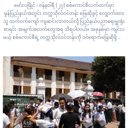
မော်လမြိုင် ၊ ဇန်နဝါရီ (၂၇) စစ်ကောင်စီလက်ထက်မှာ
မွန်ပြည်နယ်အတွင်း တက္ကသိုလ်ဝင်တန်း ဖြေဆိုခွင့် လျှောက်ထား
သူ ထက်ဝက်ကျော် ကျဆင်းလာတယ်လို့ ပြည်နယ်ပညာရေးမှူးရုံး
စာရင်း အချက်အလက်တွေအရ သိရပါတယ်။ အခုနှစ်မှာ ကျင်းပ
မယ့် စစ်ကောင်စီရဲ့ တက္ကသိုလ်ဝင်တန်းကို ဝင်ရောက်ဖြေဆိုဖို့ လာ
ရောက် လျှောက်ထားသူ ၁၂၀၀၀ နီးပါး ရှိနေတာပါ။ အဲဒီထဲမှာ
တော့ ကျောင်းတက်ပြီး ဖြေဆိုမယ့် ကျောင်းသူ၊ကျောင်သား
၉၀၀၀…