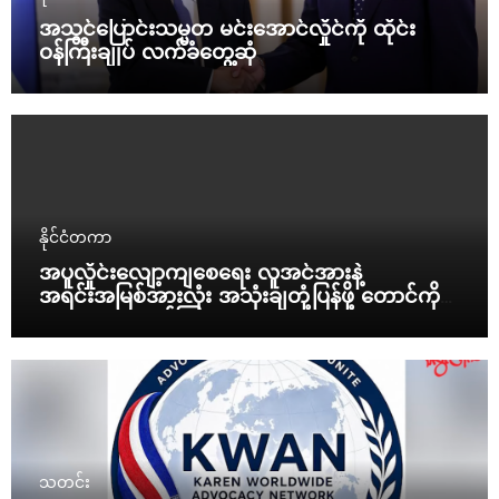
အသွင်ပြောင်းသမ္မတ မင်းအောင်လှိုင်ကို ထိုင်း
ဝန်ကြီးချုပ် လက်ခံတွေ့ဆုံ
နိုင်ငံတကာ
အပူလှိုင်းလျော့ကျစေရေး လူအင်အားနဲ့
အရင်းအမြစ်အားလုံး အသုံးချတုံ့ပြန်ဖို့ တောင်ကိုရီး
ယားသမ္မတ ညွှန်ကြား
သတင်း