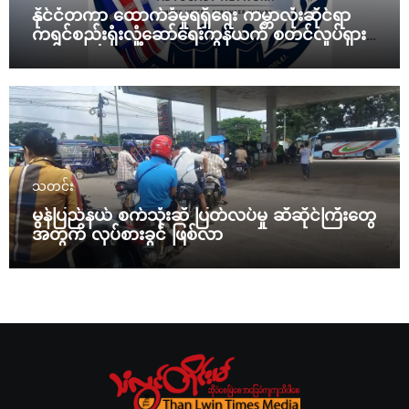
နိုင်ငံတကာ ထောက်ခံမှုရရှိရေး ကမ္ဘာလုံးဆိုင်ရာ
ကရင်စည်းရုံးလှုံ့ဆော်ရေးကွန်ယက် စတင်လှုပ်ရှား
မယ်
သတင်း
မွန်ပြည်နယ် စက်သုံးဆီ ပြတ်လပ်မှု ဆီဆိုင်ကြီးတွေ
အတွက် လုပ်စားခွင် ဖြစ်လာ