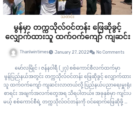
သတင်း
မွန်မှာ တက္ကသိုလ်ဝင်တန်း ဖြေဆိုခွင့်
လျှောက်ထားသူ ထက်ဝက်ကျော် ကျဆင်း
Thanlwintimes
January 27, 2022
No Comments
မော်လမြိုင် ၊ ဇန်နဝါရီ (၂၇) စစ်ကောင်စီလက်ထက်မှာ
မွန်ပြည်နယ်အတွင်း တက္ကသိုလ်ဝင်တန်း ဖြေဆိုခွင့် လျှောက်ထား
သူ ထက်ဝက်ကျော် ကျဆင်းလာတယ်လို့ ပြည်နယ်ပညာရေးမှူးရုံး
စာရင်း အချက်အလက်တွေအရ သိရပါတယ်။ အခုနှစ်မှာ ကျင်းပ
မယ့် စစ်ကောင်စီရဲ့ တက္ကသိုလ်ဝင်တန်းကို ဝင်ရောက်ဖြေဆိုဖို့ လာ
ရောက် လျှောက်ထားသူ ၁၂၀၀၀ နီးပါး ရှိနေတာပါ။ အဲဒီထဲမှာ
တော့ ကျောင်းတက်ပြီး ဖြေဆိုမယ့် ကျောင်းသူ၊ကျောင်သား
၉၀၀၀…