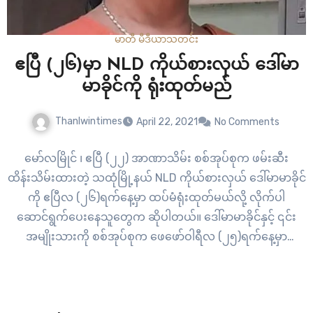
မာတီ မီဒီယာ
သတင်း
ဧပြီ (၂၆)မှာ NLD ကိုယ်စားလှယ် ဒေါ်မာ
မာခိုင်ကို ရုံးထုတ်မည်
Thanlwintimes
April 22, 2021
No Comments
မော်လမြိုင် ၊ ဧပြီ (၂၂) အာဏာသိမ်း စစ်အုပ်စုက ဖမ်းဆီး
ထိန်းသိမ်းထားတဲ့ သထုံမြို့နယ် NLD ကိုယ်စားလှယ် ဒေါ်မာမာခိုင်
ကို ဧပြီလ (၂၆)ရက်နေ့မှာ ထပ်မံရုံးထုတ်မယ်လို့ လိုက်ပါ
ဆောင်ရွက်ပေးနေသူတွေက ဆိုပါတယ်။ ဒေါ်မာမာခိုင်နှင့် ၎င်း
အမျိုးသားကို စစ်အုပ်စုက ဖေဖော်ဝါရီလ (၂၅)ရက်နေ့မှာ
ဖမ်းဆီးခဲ့တာဖြစ်ပြီး နိုင်ငံတော်အကြည်ညို ပျက်စေမှု ပုဒ်မ
(၅၀၅) နှင့် တရားစွဲဆိုထားပါတယ်။ မတ်လက စတင်ပြီး…