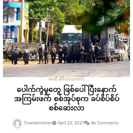
မာတီ မီဒီယာ
သတင်း
ပေါက်ကွဲမှုတွေ ဖြစ်ပေါ်ပြီးနောက်
အကြမ်းဖက် စစ်အုပ်စုက ခပ်စိပ်စိပ်
စစ်ဆေးလာ
Thanlwintimes
April 22, 2021
No Comments