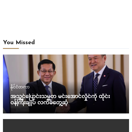
You Missed
နိုင်ငံတကာ
အသွင်ပြောင်းသမ္မတ မင်းအောင်လှိုင်ကို ထိုင်း
ဝန်ကြီးချုပ် လက်ခံတွေ့ဆုံ