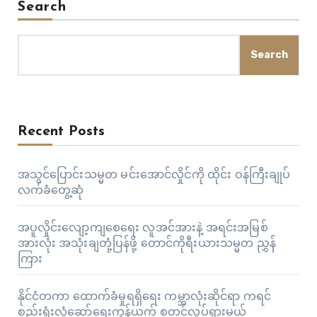
Search
Search
Recent Posts
အသွင်ပြောင်းသမ္မတ မင်းအောင်လှိုင်ကို ထိုင်း ဝန်ကြီးချုပ်
လက်ခံတွေ့ဆုံ
အပူလှိုင်းလျော့ကျစေရေး လူအင်အားနဲ့ အရင်းအမြစ်
အားလုံး အသုံးချတုံ့ပြန်ဖို့ တောင်ကိုရီးယားသမ္မတ ညွှန်
ကြား
နိုင်ငံတကာ ထောက်ခံမှုရရှိရေး ကမ္ဘာလုံးဆိုင်ရာ ကရင်
စည်းရုံးလှုံ့ဆော်ရေးကွန်ယက် စတင်လှုပ်ရှားမယ်