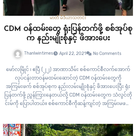
မာတီ မီဒီယာ
သတင်း
CDM ဝန်ထမ်းတွေ ရုံးပြန်တက်ဖို့ စစ်အုပ်စု
က နည်းမျိုးစုံနှင့် ဖိအားပေး
Thanlwintimes
April 22, 2021
No Comments
မော်လမြိုင် ၊ ဧပြီ (၂၂) အာဏာသိမ်း စစ်ကောင်စီလက်အောက်
လုပ်ငန်းတာဝန်မထမ်းဆောင်တဲ့ CDM ဝန်ထမ်းတွေကို
အကြမ်းဖက် စစ်အုပ်စုက နည်းလမ်းမျိုးစုံနှင့် ဖိအားပေးပြီး ရုံး
ပြန်တက်ဖို့ ညွှန်ကြားနေတယ်လို့ CDM ဝန်ထမ်းတွေက သံလွင်တို
င်းမ်ကို ပြောပါတယ်။ စစ်ကောင်စီကိုဆန့်ကျင်တဲ့ အကြမ်းမဖက်
ပြည်သူ့အာဏာ ဖီဆန်တဲ့ CDM လှုပ်ရှားမှုမှာ ထောင်နဲ့ချီတဲ့
ဝန်ထမ်းတွေ ပါဝင်နေပါတယ်။ အဆိုပါ CDM…