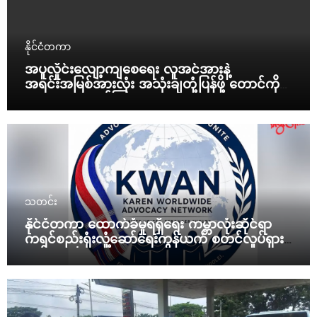
နိုင်ငံတကာ
အပူလှိုင်းလျော့ကျစေရေး လူအင်အားနဲ့
အရင်းအမြစ်အားလုံး အသုံးချတုံ့ပြန်ဖို့ တောင်ကိုရီး
ယားသမ္မတ ညွှန်ကြား
သတင်း
နိုင်ငံတကာ ထောက်ခံမှုရရှိရေး ကမ္ဘာလုံးဆိုင်ရာ
ကရင်စည်းရုံးလှုံ့ဆော်ရေးကွန်ယက် စတင်လှုပ်ရှား
မယ်