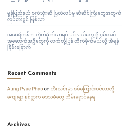
မွန်ပြည်နယ် စက်သုံးဆီ ပြတ်လပ်မှု ဆီဆိုင်ကြီးတွေအတွက်
လုပ်စားခွင် ဖြစ်လာ
အမေရိကန်က တိုက်ခိုက်လာရင် ပင်လယ်ကွေ့ ရှိ စွမ်းအင်
အဆောက်အဦတွေကို လက်တုံ့ပြန် တိုက်ခိုက်မယ်လို့ အီရန်
ခြိမ်းခြောက်
Recent Comments
Aung Pyae Phyo
on
ဘီးလင်းမှာ စစ်ကြောင်းဝင်လာလို့
ကျေးရွာ နှစ်ရွာက ဒေသခံတွေ တိမ်းရှောင်နေရ
Archives