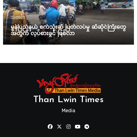
သတင်း
မွန်ပြည်နယ် စက်သုံးဆီ ပြတ်လပ်မှု ဆီဆိုင်ကြီးတွေ
အတွက် လုပ်စားခွင် ဖြစ်လာ
Than Lwin Times
Media