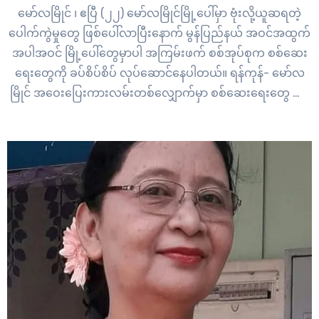
မော်လမြိုင် ၊ ဧပြီ (၂၂) မော်လမြိုင်မြို့ပေါ်မှာ ဗုံးလို့ယူဆရတဲ့
ပေါက်ကွဲမှုတွေ ဖြစ်ပေါ်လာပြီးနောက် မွန်ပြည်နယ် အဝင်အထွက်
အပါအဝင် မြို့ပေါ်တွေမှာပါ အကြမ်းဖက် စစ်အုပ်စုက စစ်ဆေး
ရေးတွေကို ခပ်စိပ်စိပ် လုပ်ဆောင်နေပါတယ်။ ရန်ကုန်- မော်လ
မြိုင် အဝေးပြေးကားလမ်းတစ်လျှောက်မှာ စစ်ဆေးရေးတွေ သုံး
လေးခုထက်မနည်း ရှိနေပြီး အဝေးပြေးခရီသည်တင်ကားတွေ
အပါအဝင် အိမ်စီးကားတွေကိုပါ တားဆီးစစ်ဆေးနေတာ ဖြစ်ပါ
တယ်။ “ပဲခူးမှာ တစ်ခါစစ်တယ်။ ပဲခူးကနေ…