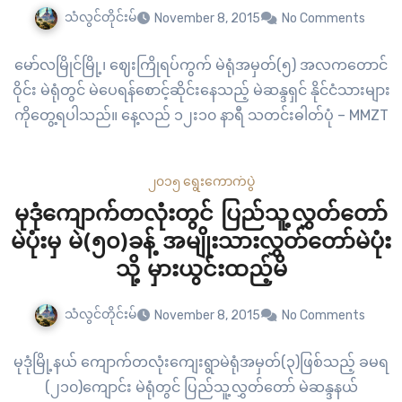
သံလွင်တိုင်းမ်
November 8, 2015
No Comments
မော်လမြိုင်မြို့၊ ဈေးကြိုရပ်ကွက် မဲရုံအမှတ်(၅) အလကတောင်
ဝိုင်း မဲရုံတွင် မဲပေရန်စောင့်ဆိုင်းနေသည့် မဲဆန္ဒရှင် နိုင်ငံသားများ
ကိုတွေ့ရပါသည်။ နေ့လည် ၁၂း၁၀ နာရီ သတင်းဓါတ်ပုံ – MMZT
၂၀၁၅ ရွေးကောက်ပွဲ
မုဒုံကျောက်တလုံးတွင် ပြည်သူ့လွှတ်တော်
မဲပုံးမှ မဲ(၅၀)ခန့် အမျိုးသားလွှတ်တော်မဲပုံး
သို့ မှားယွင်းထည့်မိ
သံလွင်တိုင်းမ်
November 8, 2015
No Comments
မုဒုံမြို့နယ် ကျောက်တလုံးကျေးရွာမဲရုံအမှတ်(၃)ဖြစ်သည့် ခမရ
(၂၁၀)ကျောင်း မဲရုံတွင် ပြည်သူ့လွှတ်တော် မဲဆန္ဒနယ်