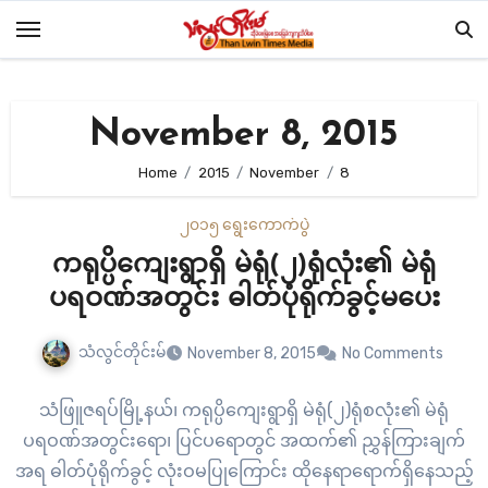
Skip
to
content
November 8, 2015
Home
2015
November
8
၂၀၁၅ ရွေးကောက်ပွဲ
ကရုပ္ပိကျေးရွာရှိ မဲရုံ(၂)ရုံလုံး၏ မဲရုံ
ပရဝဏ်အတွင်း ဓါတ်ပုံရိုက်ခွင့်မပေး
သံလွင်တိုင်းမ်
November 8, 2015
No Comments
သံဖြူဇရပ်မြို့နယ်၊ ကရုပ္ပိကျေးရွာရှိ မဲရုံ(၂)ရုံစလုံး၏ မဲရုံ
ပရဝဏ်အတွင်းရော၊ ပြင်ပရောတွင် အထက်၏ ညွှန်ကြားချက်
အရ ဓါတ်ပုံရိုက်ခွင့် လုံးဝမပြုကြောင်း ထိုနေရာရောက်ရှိနေသည့်