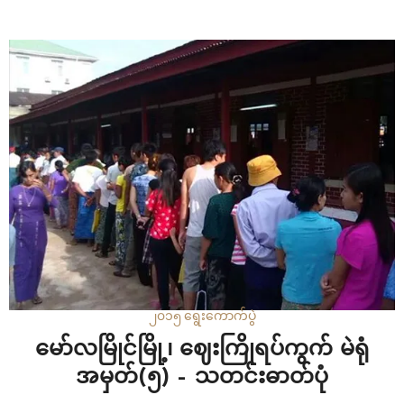
၂၀၁၅ ရွေးကောက်ပွဲ
မော်လမြိုင်မြို့၊ ဈေးကြိုရပ်ကွက် မဲရုံ
အမှတ်(၅) – သတင်းဓာတ်ပုံ