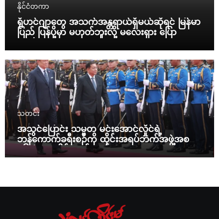
နိုင်ငံတကာ
ရိုဟင်ဂျာတွေ အသက်အန္တရာယ်ရှိမယ်ဆိုရင် မြန်မာ
ပြည် ပြန်ပို့မှာ မဟုတ်ဘူးလို့ မလေးရှား ပြော
သတင်း
အသွင်ပြောင်း သမ္မတ မင်းအောင်လှိုင်ရဲ့
ဘန်ကောက်ခရီးစဉ်ကို ထိုင်းအရပ်ဘက်အဖွဲ့အစည်း
၁၆ ဖွဲ့ ပူးပေါင်း ကန့်ကွက်