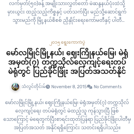
လက်မှတ်(၅၀)ခန့် အမျိုးသားလွှတ်တော် မဲဆန္ဒနယ်ပုံးထဲသို့
မှားယွင်း ထည့်သည့်ကိစ္စနှင့် ပတ်သက်ပြီး မည်သို့ဆောင်ရွက်
သွားမည်ကို မြို့နယ်စိစစ် ညှိနှိုင်းရေးကော်မတီနှင့် ပါတီ
ကိုယ်စားလှယ်များမှ စုပေါင်းဆွေးနွေးသွားမည်ဟု သိရ
၂၀၁၅ ရွေးကောက်ပွဲ
မော်လမြိုင်မြို့နယ်၊ ဈေးကြိုနယ်မြေ၊ မဲရုံ
အမှတ်(၇) တက္ကသိုလ်လေ့ကျင့်ရေးတပ်
မဲရုံတွင် ပြည်ခိုင်ဖြိုး အပြတ်အသတ်နိုင်
သံလွင်တိုင်းမ်
November 8, 2015
No Comments
မော်လမြိုင်မြို့နယ်၊ ဈေးကြိုနယ်မြေ၊ မဲရုံအမှတ်(၇) တက္ကသိုလ်
လေ့ကျင့်ရေး တပ်မဲရုံတွင် မဲထည့်သူ ကုန်သွားပြီ ဖြစ်
သောကြောင့် မဲရေတွက်ပြီးစာရင်းထုတ်ပြန်ရာ ပြည်ခိုင်ဖြိုးပါတီမှ
အပြတ်အသတ် အနိုင်ရရှိကြောင်း သတင်းရရှိပါသည်။