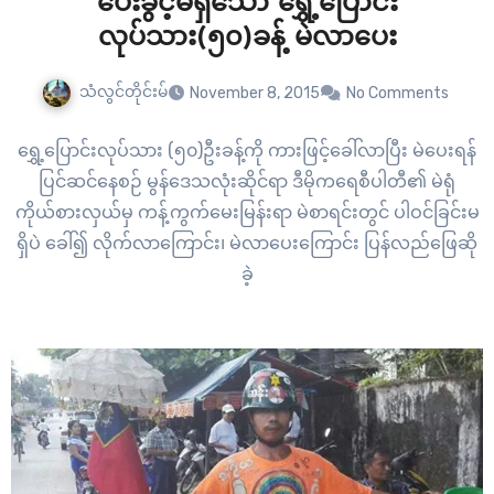
ပေးခွင့်မရှိသော ရွှေ့ပြောင်း
လုပ်သား(၅၀)ခန့် မဲလာပေး
သံလွင်တိုင်းမ်
November 8, 2015
No Comments
ရွှေ့ပြောင်းလုပ်သား (၅၀)ဦးခန့်ကို ကားဖြင့်ခေါ်လာပြီး မဲပေးရန်
ပြင်ဆင်နေစဉ် မွန်ဒေသလုံးဆိုင်ရာ ဒီမိုကရေစီပါတီ၏ မဲရုံ
ကိုယ်စားလှယ်မှ ကန့်ကွက်မေးမြန်းရာ မဲစာရင်းတွင် ပါဝင်ခြင်းမ
ရှိပဲ ခေါ်၍ လိုက်လာကြောင်း၊ မဲလာပေးကြောင်း ပြန်လည်ဖြေဆို
ခဲ့