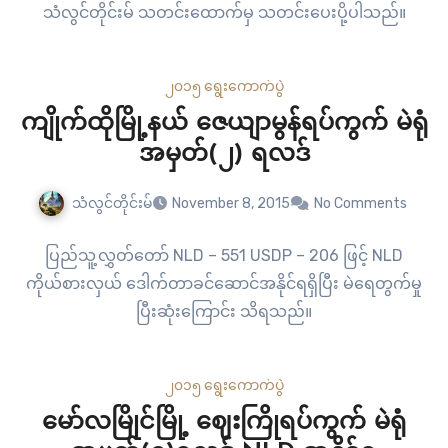
သံလွင်တိုင်းမ် သတင်းထောက်မှ သတင်းပေးပို့ပါသည်။
၂၀၁၅ ရွေးကောက်ပွဲ
ကျိုက်ထိုမြို့နယ် ဇေယျာမွန်ရပ်ကွက် မဲရုံ
အမှတ်(၂) ရလဒ်
သံလွင်တိုင်းမ်
November 8, 2015
No Comments
ပြည်သူ့လွှတ်တော် NLD – 551 USDP – 206 ဖြင့် NLD
ကိုယ်စားလှယ် ဒေါက်တာခင်ဆောင်အနိုင်ရရှိပြီး မဲရေတွက်မှု
ပြီးဆုံးကြောင်း သိရသည်။
၂၀၁၅ ရွေးကောက်ပွဲ
မော်လမြိုင်မြို့ ဈေးကြိုရပ်ကွက် မဲရုံ