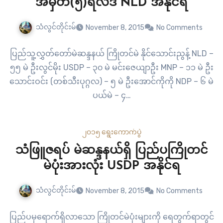
အမှတ်(၅)ရလဒ် NLD အနိုင်ရ
သံလွင်တိုင်းမ်
November 8, 2015
No Comments
ပြည်သူ့လွှတ်တော်မဲဆန္ဒနယ် ကြိုတင်မဲ နိုင်သောင်းညွန့် NLD –
၅၅ မဲ ဦးလွင်မိုး USDP – ၃၀ မဲ မင်းဇေယျာဦး MNP – ၁၁ မဲ ဦး
သောင်းဝင်း (တစ်သီးပုဂ္ဂလ) – ၅ မဲ ဦးအောင်ကိုကို NDP – ၆ မဲ
ပယ်မဲ – ၄…
၂၀၁၅ ရွေးကောက်ပွဲ
သံဖြူဇရပ် မဲဆန္ဒနယ်ရှိ ပြည်ပကြိုတင်
မဲပုံးအားလုံး USDP အနိုင်ရ
သံလွင်တိုင်းမ်
November 8, 2015
No Comments
ပြည်ပမှရောက်ရှိလာသော ကြိုတင်မဲပုံးများကို ရေတွက်ရာတွင်