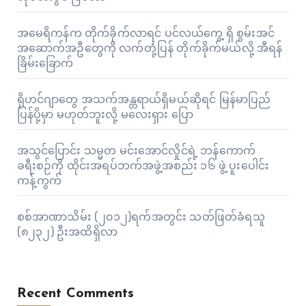
အမေရိကန်က တိုက်ခိုက်လာရင် ပင်လယ်ကွေ့ ရှိ စွမ်းအင်
အဆောက်အဦတွေကို လက်တုံ့ပြန် တိုက်ခိုက်မယ်လို့ အီရန်
ခြိမ်းခြောက်
ရိုဟင်ဂျာတွေ အသက်အန္တရာယ်ရှိမယ်ဆိုရင် မြန်မာပြည်
ပြန်ပို့မှာ မဟုတ်ဘူးလို့ မလေးရှား ပြော
အသွင်ပြောင်း သမ္မတ မင်းအောင်လှိုင်ရဲ့ ဘန်ကောက်
ခရီးစဉ်ကို ထိုင်းအရပ်ဘက်အဖွဲ့အစည်း ၁၆ ဖွဲ့ ပူးပေါင်း
ကန့်ကွက်
စစ်အာဏာသိမ်း (၂၀၁၂)ရက်အတွင်း သတ်ဖြတ်ခံရသူ
(၈၂၃၂) ဦးအထိရှိလာ
Recent Comments