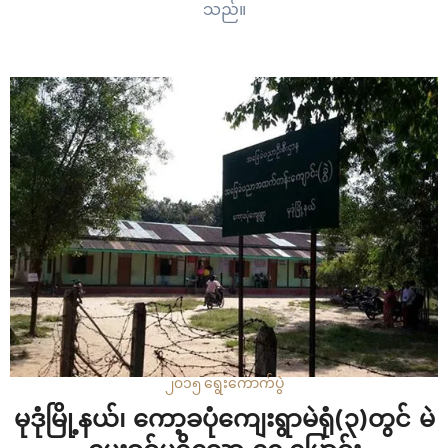
သည်။
၂၀၁၅ ရွေးကောက်ပွဲ
မုဒုံမြို့နယ်၊ ကော့ခပုံကျေးရွာမဲရုံ(၃)တွင် မဲ