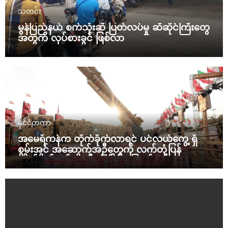
သတင်း
မွန်ပြည်နယ် စက်သုံးဆီ ပြတ်လပ်မှု ဆီဆိုင်ကြီးတွေ
အတွက် လုပ်စားခွင် ဖြစ်လာ
နိုင်ငံတကာ
အမေရိကန်က တိုက်ခိုက်လာရင် ပင်လယ်ကွေ့ ရှိ
စွမ်းအင် အဆောက်အဦတွေကို လက်တုံ့ပြန်
တိုက်ခိုက်မယ်လို့ အီရန် ခြိမ်းခြောက်