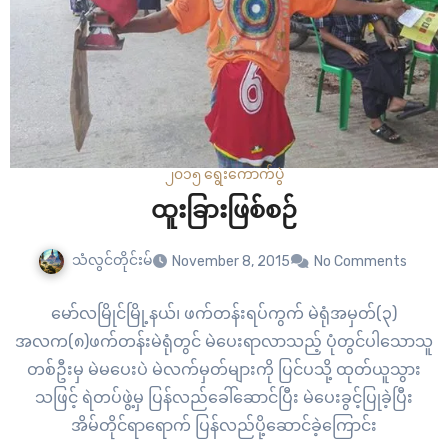
၂၀၁၅ ရွေးကောက်ပွဲ
ထူးခြားဖြစ်စဉ်
သံလွင်တိုင်းမ်
November 8, 2015
No Comments
မော်လမြိုင်မြို့နယ်၊ ဖက်တန်းရပ်ကွက် မဲရုံအမှတ်(၃)
အလက(၈)ဖက်တန်းမဲရုံတွင် မဲပေးရာလာသည့် ပုံတွင်ပါသောသူ
တစ်ဦးမှ မဲမပေးပဲ မဲလက်မှတ်များကို ပြင်ပသို့ ထုတ်ယူသွား
သဖြင့် ရဲတပ်ဖွဲ့မှ ပြန်လည်ခေါ်ဆောင်ပြီး မဲပေးခွင့်ပြုခဲ့ပြီး
အိမ်တိုင်ရာရောက် ပြန်လည်ပို့ဆောင်ခဲ့ကြောင်း