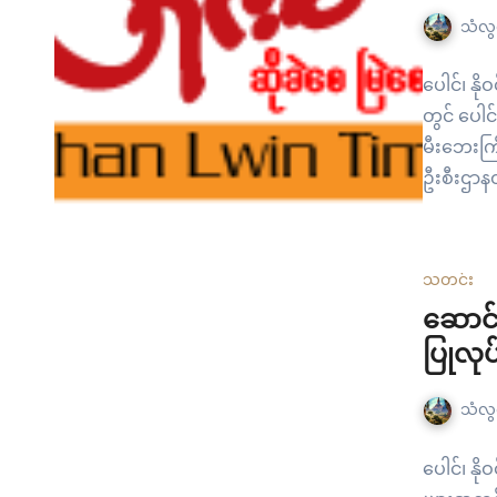
သံလွင
ပေါင်၊ န
တွင် ပေါင
မီးဘေးကြ
ဦးစီးဌာန
သတင်း
ဆောင်း
ပြုလုပ
သံလွင
ပေါင်၊ နိ