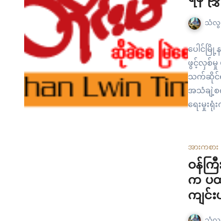
သံလွင
ပေါင်မြိ
ဖွင့်လှစ်
သက်ဆိုင်ရ
အသံချဲ့စက
ရေးမှုးရ
အားကစား
ဝန်ကြီ
က ပထမ
ကျင်း
သံလွင