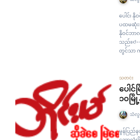
ပေါင်၊ နိ
ပထမဆုံးအက
နိုဝင်ဘာ
သည်။<!--m
တွင်သာ ကျ
မြို့နယ်
မြို့နယ်က
အခမ်းအနား
သတင်း
ဝန်ကြီး
ပေါင်မ
၁၀မြို့
သံလွင
မွန်ပြည်န
ဘောလုံးပြ