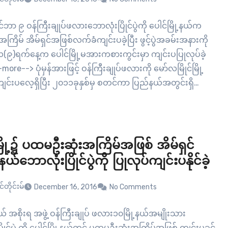
ုဝင်ဘာ ၉ ဝန်ကြီးချုပ်ဖလားဘောလုံးပြိုင်ပွဲကို ပေါင်မြို့နယ်က
ြိမ် အိမ်ရှင်အဖြစ်လက်ခံကျင်းပခဲ့ပြီး ဖွင့်ပွဲအခမ်းအနားကို
လ(၉)ရက်နေ့က ပေါင်မြို့မအားကစားကွင်းမှာ ကျင်းပပြုလုပ်ခဲ့
ore--> ပုံမှန်အားဖြင့် ဝန်ကြီးချုပ်ဖလားကို မော်လမြိုင်မြို့
င်းပလေ့ရှိပြီး ၂၀၁၁ခုနှစ်မှ စတင်ကာ ပြည်နယ်အတွင်းရှိ
များတွင် အလှည့်ကျအဖြစ် ဆောင်ရွက်လာရာ ယခုနှစ်တွင် ပေါင်
 အိမ်ရှင်အဖြစ် လက်ခံကျင်းပခဲ့ခြင်းလည်းဖြစ်သည်။ ဖွင့်ပွဲ
သို့ မွန်ပြည်နယ်ဝန်ကြီးချုပ် ဦးမင်းမင်းဦးနှင့် အစိုးရအဖွဲ့ဝင်
များ တက်ရောက်အားပေးခဲ့ကြသည်။…
ြို့၌ ပထမဦးဆုံးအကြိမ်အဖြစ် အိမ်ရှင်
နယ်ဘောလုံးပြိုင်ပွဲကို ပြုလုပ်ကျင်းပနိုင်ခဲ့
်တိုင်းမ်
December 16, 2016
No Comments
ယ် အစိုးရ အဖွဲ့ ဝန်ကြီးချုပ် ဖလား၁၀မြို့နယ်အမျိုးသား
ိုင်ပွဲ ကို ပေါင်မြို့နယ်တွင် ပထမဦးဆုံးအကြိမ်အဖြစ် ကျင်းပခွင့်