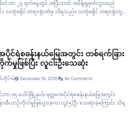
နိုဝင်ဘာ ၂၃ ရက်နေ့တွင် အပြီးသတ် အမိန့်ချမှတ်သွားမည်
်း သထုံခရိုင် တရားရုံးထံမှ သိရသည်။ သထုံခရိုင် တရားရုံးတွင်
ေါင်း…
မအပိုင်ရဲစခန်းနယ်မြေအတွင်း တစ်ရက်ခြား
ုက်မှုဖြစ်ပြီး လူငါးဦးသေဆုံး
်တိုင်းမ်
December 16, 2016
No Comments
ုဝင်ဘာ ၁၅ ပေါင်မြို့နယ်၊ မုတ္တမအပိုင်ရဲစခန်းနယ်မြေအတွင်း
းစီယာဉ်တိုက်မှုဖြစ်ပွားခဲ့ကာ လူ(၅)ဦး သေဆုံးခဲ့ကြောင်း သိရ