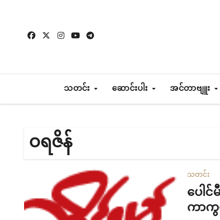
Skip
to
content
သတင်း
ဆောင်းပါး
အင်တာဗျူး
ဝရဇိန်
သတင်း
ပေါင်
ကာကွယ