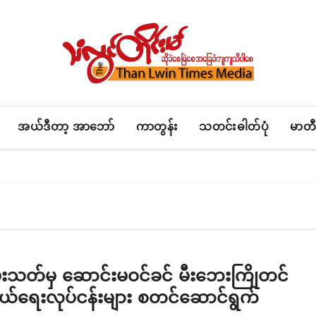
အယ်ဒီတာ့ အာဘော်
ကာတွန်း
သတင်းဓါတ်ပုံ
မာတီ
မီးသတ်မှ ဆောင်းမဝင်ခင် မီးဘေးကြိုတင်
်ရေးလုပ်ငန်းများ စတင်ဆောင်ရွက်