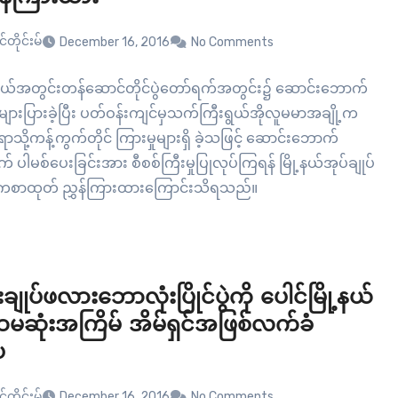
်တိုင်းမ်
December 16, 2016
No Comments
ု့နယ်အတွင်းတန်ဆောင်တိုင်ပွဲတော်ရက်အတွင်း၌ ဆောင်းဘောက်
မှု များပြားခဲ့ပြီး ပတ်ဝန်းကျင်မှသက်ကြီးရွယ်အိုလူမမာအချို့က
ာသို့ကန့်ကွက်တိုင် ကြားမှုများရှိ ခဲ့သဖြင့် ဆောင်းဘောက်
် ပါမစ်ပေးခြင်းအား စီစစ်ကြီးမှုပြုလုပ်ကြရန် မြို့နယ်အုပ်ချုပ်
ုံးကစာထုတ် ညွှန်ကြားထားကြောင်းသိရသည်။
းချုပ်ဖလားဘောလုံးပြိုင်ပွဲကို ပေါင်မြို့နယ်
ဆုံးအကြိမ် အိမ်ရှင်အဖြစ်လက်ခံ
ပ
်တိုင်းမ်
December 16, 2016
No Comments