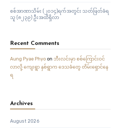
စစ်အာဏာသိမ်း (၂၀၁၄)ရက်အတွင်း သတ်ဖြတ်ခံရ
သူ (၈၂၃၉) ဦးအထိရှိလာ
Recent Comments
Aung Pyae Phyo
on
ဘီးလင်းမှာ စစ်ကြောင်းဝင်
လာလို့ ကျေးရွာ နှစ်ရွာက ဒေသခံတွေ တိမ်းရှောင်နေ
ရ
Archives
August 2026