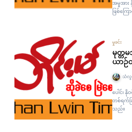
အမှုအား 
ဖြစ်ကြောင
ရုံးချိန်းပ
မှုခင်း
မုတ္တ
ယာဉ်တိ
သံလွင
ပေါင်၊ နိ
တစ်ရက်ခြာ
သည်။