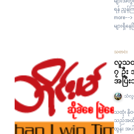
များအတွင်
ရန် ညွှန်
more--> 
များရှိနေ
စိစစ်သွား
ကထိန်ခင
အပြိုင်အ
သတင်း
လူသတ်
၇ ဦး အ
အပြီး
သံလွင
သထုံ၊ နိ
သည်အထိ စစ်
ထွန်း အပါ