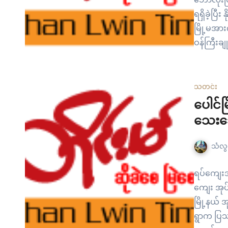
ရရှိခဲ့ပြီ
မြို့မအား
ဝန်ကြီးချ
အားပေးခဲ
အားမော်လမ
ပြည်နယ်အတ
သတင်း
နှစ်ပြိုင်ပ
ပေါင်မြ
သေးသေ
သံလွင
ရပ်ကျေးအု
ကျေး အုပ်
မြို့နယ် 
ရွာက ပြသန