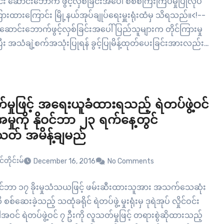
း ဆောင်းဘောက် ဖွင့်လှစ်ခြင်းအပေါ် စိစစ်ကြီးကြပ်မှုပြုလုပ်
ကြားထားကြောင်း မြို့နယ်အုပ်ချုပ်ရေးမှူးရုံးထံမှ သိရသည်။<!--
ဆောင်းဘောက်ဖွင့်လှစ်ခြင်းအပေါ် ပြည်သူများက တိုင်ကြားမှု
ပြီး အသံချဲ့စက်အသုံးပြုရန် ခွင့်ပြုမိန့်ထုတ်ပေးခြင်းအားလည်း
ရန် ညွှန်ကြားထားကြောင်း သိရသည်။ “ကျွန်မတို့ အိမ်နားမှာ
်းတာရှိတယ်။ ဆောင်းဘောက် ၂ လုံးက အကျယ်ဆုံး
ဆိုင် ထုနေကြတာ အိမ်မှာဘယ်လိုမှနေလို့မရဘူး။…
မှုဖြင့် အရေးယူခံထားရသည့် ရဲတပ်ဖွဲ့ဝင်
မှုကို နိုဝင်ဘာ ၂၃ ရက်နေ့တွင်
သတ် အမိန့်ချမည်
်တိုင်းမ်
December 16, 2016
No Comments
ုဝင်ဘာ ၁၇ ခိုးမှုသံသယဖြင့် ဖမ်းဆီးထားသူအား အသက်သေဆုံး
ဆေးခဲ့သည့် သထုံခရိုင် ရဲတပ်ဖွဲ့ မှုးရုံးမှ ဒုရဲအုပ် လှိုင်ဝင်း
အဝင် ရဲတပ်ဖွဲ့ဝင် ၇ ဦးကို လူသတ်မှုဖြင့် တရားစွဲဆိုထားသည့်