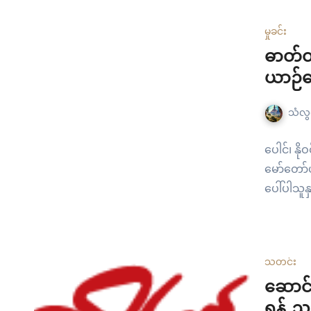
မှုခင်း
ဓာတ်တ
ယာဉ်ပေ
သံလွင
ပေါင်၊ နိ
မော်တော်ယ
ပေါ်ပါသူန
သတင်း
ဆောင်း
ရန် ညွ