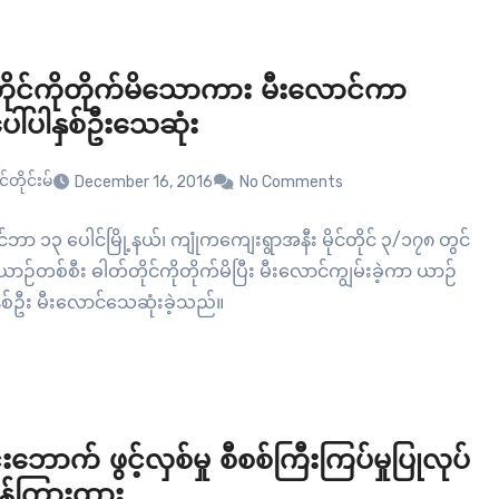
ိုင်ကိုတိုက်မိသောကား မီးလောင်ကာ
ါ်ပါနှစ်ဦးသေဆုံး
်တိုင်းမ်
December 16, 2016
No Comments
ုဝင်ဘာ ၁၃ ပေါင်မြို့နယ်၊ ကျုံကကျေးရွာအနီး မိုင်တိုင် ၃/၁၇၈ တွင်
ာဉ်တစ်စီး ဓါတ်တိုင်ကိုတိုက်မိပြီး မီးလောင်ကျွမ်းခဲ့ကာ ယာဉ်
ှစ်ဦး မီးလောင်သေဆုံးခဲ့သည်။
ဘောက် ဖွင့်လှစ်မှု စီစစ်ကြီးကြပ်မှုပြုလုပ်
ှန်ကြားထား