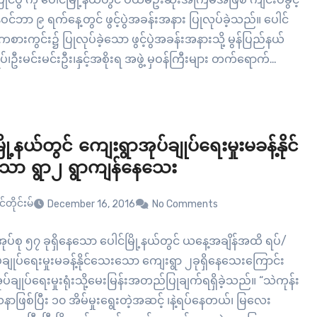
း နိုဝင်ဘာ ၉ ရက်နေ့တွင် ဖွင့်ပွဲအခန်းအနား ပြုလုပ်ခဲ့သည်။ ပေါင်
ကစားကွင်း၌ ပြုလုပ်ခဲ့သော ဖွင့်ပွဲအခန်းအနားသို့ မွန်ပြည်နယ်
ုပ်၊ဦးမင်းမင်းဦး၊နှင့်အစိုးရ အဖွဲ့ မှဝန်ကြီးများ တက်ရောက်
့ကြကြောင်းတွေ့ရသည်။<!--more--> ယခင်ကအဆိုပါပြိုင်ပွဲ
ြိုင်မြို့တွင်သာ ကျင်းပပြုလုပ်ခဲ့ပြီး ၂၀၁၁ ခုနှစ်ကစတင်ကာ
ွင်းရှိ မြို့နယ်များတွင်အလှည့်ကျစနစ်ဖြင့်ကျင်းပခဲ့ရာမှ ယခု
ွဲကို ပေါင်မြို့နယ်တွင်…
ို့နယ်တွင် ကျေးရွာအုပ်ချုပ်ရေးမှုးမခန့်နိုင်
ာ ရွာ၂ ရွာကျန်နေသေး
်တိုင်းမ်
December 16, 2016
No Comments
ပ်စု ၅၇ ခုရှိနေသော ပေါင်မြို့နယ်တွင် ယနေ့အချိန်အထိ ရပ်/
ချုပ်ရေးမှုးမခန့်နိုင်သေးသော ကျေးရွာ ၂ခုရှိနေသေးကြောင်း
အုပ်ချုပ်ရေးမှုးရုံးသို့မေးမြန်းအတည်ပြုချက်ရရှိခဲ့သည်။ “သဲကုန်း
ာဖြစ်ပြီး ၁၀ အိမ်မှုးရွေးတဲ့အဆင့် ၊နဲ့ရပ်နေတယ်၊ မြလေး