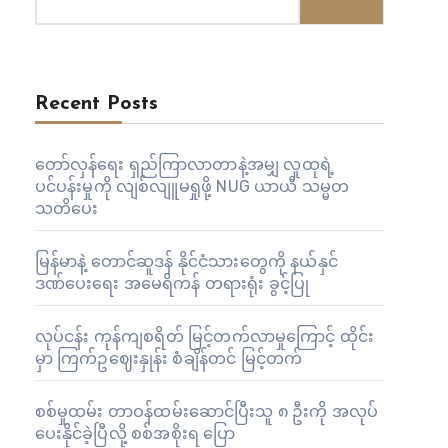
Recent Posts
တော်လှန်ရေး ရှည်ကြာလာတာနဲ့အမျှ လူထုရဲ့
ပင်ပန်းမှုကို လျစ်လျူမရှုဖို့ NUG ယာယီ သမ္မတ
သတိပေး
မြန်မာနဲ့ တောင်ဆူဒန် နိုင်ငံသားတွေကို နယ်နှင်
ဒဏ်ပေးရေး အမေရိကန် တရားရုံး ခွင့်ပြု
လုပ်ငန်း ကုန်ကျစရိတ် မြင့်တက်လာမှုကြောင့် ထိုင်း
မှာ ကြက်ဥဈေးနှုန်း စံချိန်တင် မြင့်တက်
စစ်မှုထမ်း တာဝန်ထမ်းဆောင်ပြီးသူ ၈ ဦးကို အလုပ်
ပေးနိုင်ခဲ့ပြီလို့ စစ်အစိုးရ ပြော