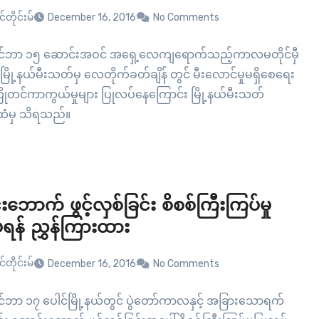
်တိုင်းမ်
December 16, 2016
No Comments
ိုဝင်ဘာ ၁၅ ဆောင်းအဝင် အရှေ့လေကျရောက်သည့်ကာလမတိုင်မှီ
်မြို့နယ်မီးသတ်မှ လေတိုက်ခတ်ချိန် တွင် မီးလောင်မှုမရှိစေရေး
ိုတင်ကာကွယ်မှုများ ပြုလပ်နေကြောင်း မြို့နယ်မီးသတ်
ထံမှ သိရသည်။
ဘောက် ဖွင့်လှစ်ခြင်း စိစစ်ကြီးကြပ်မှု
်ရန် ညွှန်ကြားထား
်တိုင်းမ်
December 16, 2016
No Comments
ုဝင်ဘာ ၁၇ ပေါင်မြို့နယ်တွင် ပွဲတော်ကာလနှင့် အခြားသောရက်