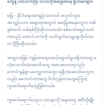
တွေနဲ့ ပတ်သက်ပြီး ဘယ်လိုအခြေအနေ ရှိလဲခင်ဗျာ။
ဖြေ – နိုင်ငံရေးအကျဉ်းသားတင် မဟုတ်ဘူး။
အကျဉ်းသား အများစုအတွက် အခြေအနေတွေက တစ်
နှစ်ထက် တစ်နှစ်ပိုပိုဆိုးလာတယ်။ စစ်ကော်မရှင်ဘက်
ကလည်း ထောင်ဘက်ကို ဘတ်ဂျက်လျော့ချလိုက်တာ
က ပိုပြီးဆိုးတယ်။
အထူးသဖြင့် ကျန်းမာရေးစောင့်ရှောက်မှု မရှိတာတွေ မ
လုံလောက်တဲ့ဆေးဝါးတွေ အစာအာဟာရလည်း
ကောင်းမွန်စွာ မကျွေးတာတွေ၊၊ ရရှိတဲ့ဆေးဝါးတွေက
လည်း မကောင်းတာတွေ ဒိတ်လွန်တာတွေကြောင့်
ကူးစက်ရောဂါတွေဖြစ်တယ်။
ကူးစက်ရောဂါတွေက ယားနာလို အနာတွေ အဲဒီလိုမျိုး