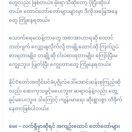
တွေလည်း ဖြစ်တယ်။ မိုးရာသီဆိုတော့ ပိုပြီးဆိုးပါ
တယ်။ ထောင်တော်တော်များများမှာ ဒီလိုအခြေအနေ
တွေ ကြုံနေရတယ်။
သောက်ရေမသန့်တာတွေ အစာအာဟာရဆို ထောင်
ဘတ်ဂျက် လျှော့ချလိုက်လို့ တချို့ထောင်ဆို ကြက်ဥပဲ
စားရတာမျိုး၊ တချို့ဆို ငါးပဲစားရတာမျိုး၊ ကြော်ပြီးမ
ကျွေးဘူး။ ပြုတ်ပြီး ကျွေးတာတွေ ကြုံနေရတယ်။
နိုင်ငံတော်အတိုင်ပင်ခံပုဂ္ဂိုလ်ဒေါ်အောင်ဆန်းစုကြည်ဆို
လည်း ဆေးကုသခွင့်မပေးဘူး။ ဆရာဝန်နဲ့လည်း တွေ့
ခွင့်မပေးဘူး။ ဒါကြောင့် ကျန်းမာရေး ဆိုးရွားစွာ ထိခိုက်
နေတာဖြစ်ပါတယ်။
မေး – လက်ရှိမှာဆိုရင် အကျဉ်းထောင် တော်တော်များ