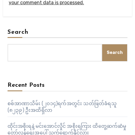
your comment data is processed.
Search
Search
Recent Posts
စစ်အာဏာသိမ်း (၂၀၁၄)ရက်အတွင်း သတ်ဖြတ်ခံရသူ
(၈၂၃၉) ဦးအထိရှိလာ
ထိုင်းအစိုးရနဲ့ မင်းအောင်လှိုင် အစိုးရကြား ထိတွေ့ဆက်ဆံမှု
တော်လှန်ရေးအပေါ် သက်ရောက်နိုင်လား