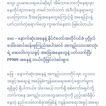
တွေ၊ ဥပမာပေးရမယ်ဆိုရင် အိမ်သာဘေးလိုနေရာမှာ
နေထိုင်ရတာတွေ တမင်သက်သက် အဲဒီလိုနေရာတွေ
ပေးကြတာ။ ဒီအခြေအနေတွေကြောင့်မို့ အရေပြားနဲ့
ပက်သက်တဲ့ရောဂါတွေ ကူးစက်နေတာ ဖြစ်ပါတယ်။
မေး – နောက်ဆုံးအနေနဲ့ နိုင်ငံတော်အတိုင်ပင်ခံ ပုဂ္ဂိုလ်
ဒေါ်အောင်ဆန်းစုကြည်အပါအဝင် အကျဉ်းသားအာလုံး
ရဲ့ ဆေးဝါးကုသခွင့် အခြေအနေတွေနဲ့ ပတ်သက်ပြီး
PPNM အနေနဲ့ ဘယ်လိုမြင်လဲခင်ဗျာ။
ဖြေ – နောက်ဆုံးအနေနဲ့ အကျဉ်းသားတိုင်းမှာ လူသား
အခွင့်အရေးနဲ့ အခြေခံကျန်းမာရေးစောင့်ရှောက်မှုက
ရရှိခွင့် ရှိပါတယ်။ ဒါပေမယ့် လက်ရှိ စစ်ကော်မရှင်တို့
ဘက်ကနေ အကျဉ်းသားတွေအားလုံးကို ညှဉ်းဆဲဖိနှိပ်
နေတဲ့ နည်းလမ်းတစ်ခုအဖြစ်နဲ့ ကျန်းမာရေးအခွင့်အရေး