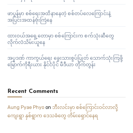
ဖာပွန်မှာ စစ်ရေးအထိနာနေတဲ့ စစ်တပ်လေကြောင်းနဲ့
အပြင်းအထန်ဗုံးကြဲနေ
ထားဝယ်အရှေ့တောမှာ စစ်ကြောင်းက စက်သုံးဆီတွေ
လိုက်လံသိမ်းယူနေ
အပူဒဏ် ကာကွယ်ရေး ခွေးသားစွပ်ပြုတ် သောက်သုံးကြဖို့
မြောက်ကိုရီးယား နိုင်ငံပိုင် မီဒီယာ တိုက်တွန်း
Recent Comments
Aung Pyae Phyo
on
ဘီးလင်းမှာ စစ်ကြောင်းဝင်လာလို့
ကျေးရွာ နှစ်ရွာက ဒေသခံတွေ တိမ်းရှောင်နေရ