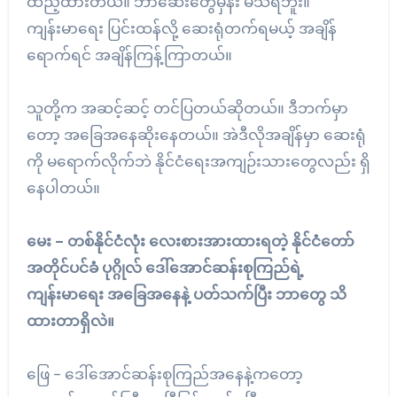
ထည့်ထားတယ်။ ဘာဆေးတွေမှန်း မသိရဘူး။
ကျန်းမာရေး ပြင်းထန်လို့ ဆေးရုံတက်ရမယ့် အချိန်
ရောက်ရင် အချိန်ကြန့်ကြာတယ်။
သူတို့က အဆင့်ဆင့် တင်ပြတယ်ဆိုတယ်။ ဒီဘက်မှာ
တော့ အခြေအနေဆိုးနေတယ်။ အဲဒီလိုအချိန်မှာ ဆေးရုံ
ကို မရောက်လိုက်ဘဲ နိုင်ငံရေးအကျဉ်းသားတွေလည်း ရှိ
နေပါတယ်။
မေး – တစ်နိုင်ငံလုံး လေးစားအားထားရတဲ့ နိုင်ငံတော်
အတိုင်ပင်ခံ ပုဂ္ဂိုလ် ဒေါ်အောင်ဆန်းစုကြည်ရဲ့
ကျန်းမာရေး အခြေအနေနဲ့ ပတ်သက်ပြီး ဘာတွေ သိ
ထားတာရှိလဲ။
ဖြေ – ဒေါ်အောင်ဆန်းစုကြည်အနေနဲ့ကတော့