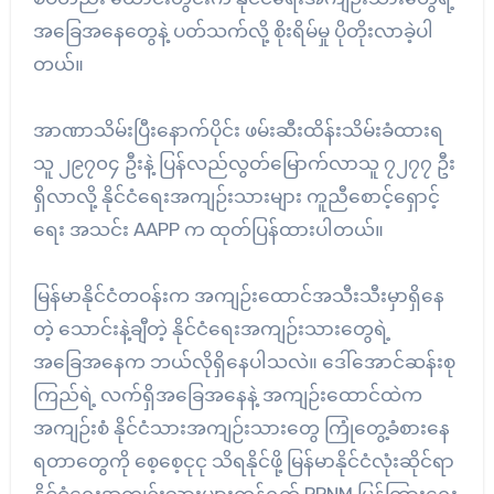
အခြေအနေတွေနဲ့ ပတ်သက်လို့ စိုးရိမ်မှု ပိုတိုးလာခဲ့ပါ
တယ်။
အာဏာသိမ်းပြီးနောက်ပိုင်း ဖမ်းဆီးထိန်းသိမ်းခံထားရ
သူ ၂၉၇၀၄ ဦးနဲ့ ပြန်လည်လွတ်မြောက်လာသူ ၇၂၇၇ ဦး
ရှိလာလို့ နိုင်ငံရေးအကျဉ်းသားများ ကူညီစောင့်ရှောင့်
ရေး အသင်း AAPP က ထုတ်ပြန်ထားပါတယ်။
မြန်မာနိုင်ငံတဝန်းက အကျဉ်းထောင်အသီးသီးမှာရှိနေ
တဲ့ သောင်းနဲ့ချီတဲ့ နိုင်ငံရေးအကျဉ်းသားတွေရဲ့
အခြေအနေက ဘယ်လိုရှိနေပါသလဲ။ ဒေါ်အောင်ဆန်းစု
ကြည်ရဲ့ လက်ရှိအခြေအနေနဲ့ အကျဉ်းထောင်ထဲက
အကျဉ်းစံ နိုင်ငံသားအကျဉ်းသားတွေ ကြုံတွေ့ခံစားနေ
ရတာတွေကို စေ့စေ့ငုငု သိရနိုင်ဖို့ မြန်မာနိုင်ငံလုံးဆိုင်ရာ
နိုင်ငံရေးအကျဉ်းသားများကွန်ရက် PPNM ပြန်ကြားရေး