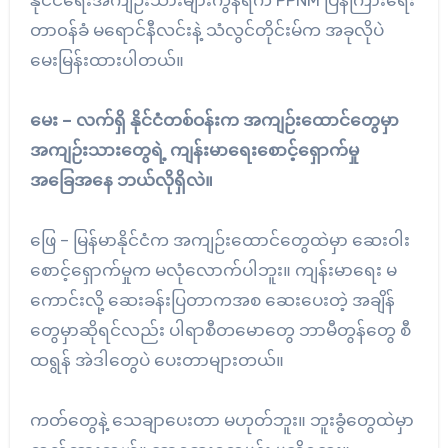
တာ၀န်ခံ မရောင်နီလင်းနဲ့ သံလွင်တိုင်းမ်က အခုလိုပဲ
မေးမြန်းထားပါတယ်။
မေး – လက်ရှိ နိုင်ငံတစ်ဝန်းက အကျဉ်းထောင်တွေမှာ
အကျဉ်းသားတွေရဲ့ ကျန်းမာရေးစောင့်ရှောက်မှု
အခြေအနေ ဘယ်လိုရှိလဲ။
ဖြေ – မြန်မာနိုင်ငံက အကျဉ်းထောင်တွေထဲမှာ ဆေးဝါး
စောင့်ရှောက်မှုက မလုံလောက်ပါဘူး။ ကျန်းမာရေး မ
ကောင်းလို့ ဆေးခန်းပြတာကအစ ဆေးပေးတဲ့ အချိန်
တွေမှာဆိုရင်လည်း ပါရာစီတမောတွေ ဘာမီတွန်တွေ စီ
ထရွန် အဲဒါတွေပဲ ပေးတာများတယ်။
ကတ်တွေနဲ့ သေချာပေးတာ မဟုတ်ဘူး။ ဘူးခွံတွေထဲမှာ