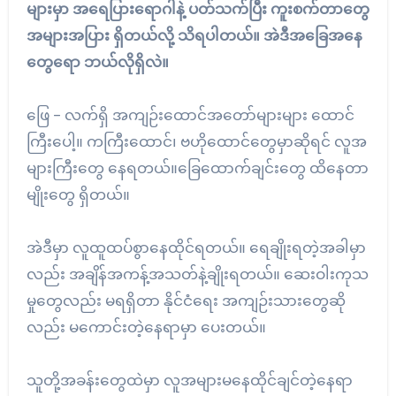
များမှာ အရေပြားရောဂါနဲ့ ပတ်သက်ပြီး ကူးစက်တာတွေ
အများအပြား ရှိတယ်လို့ သိရပါတယ်။ အဲဒီအခြေအနေ
တွေရော ဘယ်လိုရှိလဲ။
ဖြေ – လက်ရှိ အကျဉ်းထောင်အတော်များများ ထောင်
ကြီးပေါ့။ ကကြီးထောင်၊ ဗဟိုထောင်တွေမှာဆိုရင် လူအ
များကြီးတွေ နေရတယ်။ခြေထောက်ချင်းတွေ ထိနေတာ
မျိုးတွေ ရှိတယ်။
အဲဒီမှာ လူထူထပ်စွာနေထိုင်ရတယ်။ ရေချိုးရတဲ့အခါမှာ
လည်း အချိန်အကန့်အသတ်နဲ့ချိုးရတယ်။ ဆေးဝါးကုသ
မှုတွေလည်း မရရှိတာ နိုင်ငံရေး အကျဉ်းသားတွေဆို
လည်း မကောင်းတဲ့နေရာမှာ ပေးတယ်။
သူတို့အခန်းတွေထဲမှာ လူအများမနေထိုင်ချင်တဲ့နေရာ