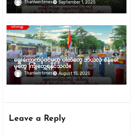
လဲ။
Thanlwintimes
September 1, 2025
အင်တာဗျူး
ရွေးကောက်ပွဲဝင်မယ့် ပါတီတွေ ဘယ်လို စိန်ခေါ်
မှုတွေ ကြုံတွေ့ရနိုင်သလဲ။
Thanlwintimes
August 15, 2025
Leave a Reply