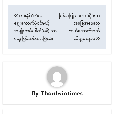
Post
တစ်နိုင်ငံလုံးမှာ
မြန်မာပြည်တောင်ပိုင်းက
navigation
ရွေးကောက်ပွဲဝင်မယ့်
အခြေအနေတွေ
အမျိုးသမီးပါတီ(မွန်) ဘာ
ဘယ်လောက်အထိ
တွေ ပြင်ဆင်ထားပြီလဲ။
ဆိုးရွားနေလဲ
By
Thanlwintimes