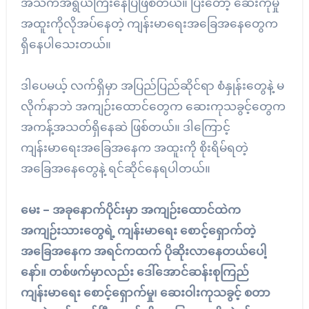
အသက်အရွယ်ကြီးနေပြီဖြစ်တယ်။ ပြီးတော့ ဆေးကုမှု
အထူးကိုလိုအပ်နေတဲ့ ကျန်းမာရေးအခြေအနေတွေက
ရှိနေပါသေးတယ်။
ဒါပေမယ့် လက်ရှိမှာ အပြည်ပြည်ဆိုင်ရာ စံနှုန်းတွေနဲ့ မ
လိုက်နာဘဲ အကျဉ်းထောင်တွေက ဆေးကုသခွင့်တွေက
အကန့်အသတ်ရှိနေဆဲ ဖြစ်တယ်။ ဒါကြောင့်
ကျန်းမာရေးအခြေအနေက အထူးကို စိုးရိမ်ရတဲ့
အခြေအနေတွေနဲ့ ရင်ဆိုင်နေရပါတယ်။
မေး – အခုနောက်ပိုင်းမှာ အကျဉ်းထောင်ထဲက
အကျဉ်းသားတွေရဲ့ ကျန်းမာရေး စောင့်ရှောက်တဲ့
အခြေအနေက အရင်ကထက် ပိုဆိုးလာနေတယ်ပေါ့
နော်။ တစ်ဖက်မှာလည်း ဒေါ်အောင်ဆန်းစုကြည်
ကျန်းမာရေး စောင့်ရှောက်မှု၊ ဆေးဝါးကုသခွင့် စတာ