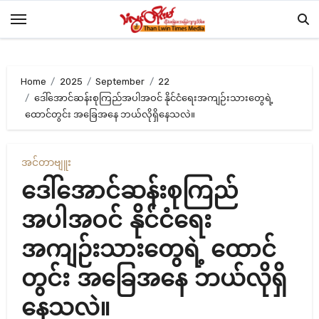
Skip
to
content
Home
2025
September
22
ဒေါ်အောင်ဆန်းစုကြည်အပါအဝင် နိုင်ငံရေးအကျဉ်းသားတွေရဲ့
ထောင်တွင်း အခြေအနေ ဘယ်လိုရှိနေသလဲ။
အင်တာဗျူး
ဒေါ်အောင်ဆန်းစုကြည်
အပါအဝင် နိုင်ငံရေး
အကျဉ်းသားတွေရဲ့ ထောင်
တွင်း အခြေအနေ ဘယ်လိုရှိ
နေသလဲ။