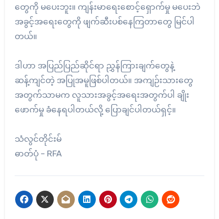
တွေကို မပေးဘူး။ ကျန်းမာရေးစောင့်ရှောက်မှု မပေးဘဲ
အခွင့်အရေးတွေကို ဖျက်ဆီးပစ်နေကြတာတွေ မြင်ပါ
တယ်။
ဒါဟာ အပြည်ပြည်ဆိုင်ရာ ညွှန်ကြားချက်တွေနဲ့
ဆန့်ကျင်တဲ့ အပြုအမူဖြစ်ပါတယ်။ အကျဉ်းသားတွေ
အတွက်သာမက လူသားအခွင့်အရေးအတွက်ပါ ချိုး
ဖောက်မှု ခံနေရပါတယ်လို့ ပြောချင်ပါတယ်ရှင့်။
သံလွင်တိုင်းမ်
ဓာတ်ပုံ – RFA