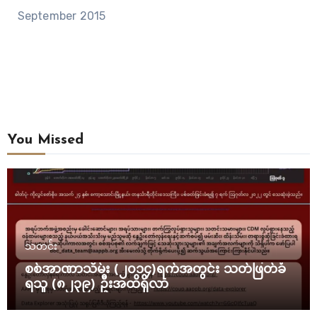
September 2015
You Missed
သတင်း
စစ်အာဏာသိမ်း (၂၀၁၄)ရက်အတွင်း သတ်ဖြတ်ခံ
ရသူ (၈၂၃၉) ဦးအထိရှိလာ