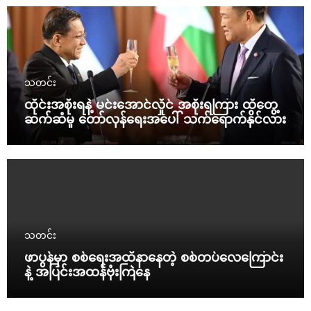
သတင်း
ထိုင်းအစိုးရနဲ့ မင်းအောင်လှိုင် အစိုးရကြား ထိတွေ့
ဆက်ဆံမှု တော်လှန်ရေးအပေါ် သက်ရောက်နိုင်လား
သတင်း
ဖာပွန်မှာ စစ်ရေးအထိနာနေတဲ့ စစ်တပ်လေကြောင်း
နဲ့ အပြင်းအထန်ဗုံးကြဲနေ