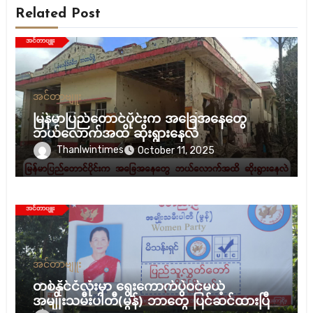
Related Post
အင်တာဗျူး
မြန်မာပြည်တောင်ပိုင်းက အခြေအနေတွေ
ဘယ်လောက်အထိ ဆိုးရွားနေလဲ
Thanlwintimes
October 11, 2025
အင်တာဗျူး
တစ်နိုင်ငံလုံးမှာ ရွေးကောက်ပွဲဝင်မယ့်
အမျိုးသမီးပါတီ(မွန်) ဘာတွေ ပြင်ဆင်ထားပြီ