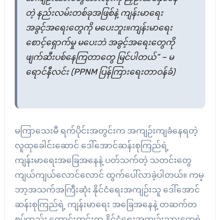
တဲ့ နည်းလမ်းတစ်ခုအဖြစ်နဲ့ ကျန်းမာရေး
အခွင့်အရေးတွေကို မပေးဘူး။ကျန်းမာရေး
စောင့်ရှောက်မှု မပေးဘဲ အခွင့်အရေးတွေကို
ဖျက်ဆီးပစ်နေကြတာတွေ မြင်ပါတယ်” – မ
ရောင်နီလင်း (PPNM ပြန်ကြားရေးတာဝန်ခံ)
မကြာသေးမီ ရက်ပိုင်းအတွင်းက အကျဉ်းကျခံနေရတဲ့
လူထုခေါင်းဆောင် ဒေါ်အောင်ဆန်းစုကြည်ရဲ့
ကျန်းမာရေးအခြေအနေနဲ့ ပတ်သက်တဲ့ သတင်းတွေ
ကျယ်ကျယ်လောင်လောင် ထွက်ပေါ်လာခဲ့ပါတယ်။ ကမ္
ဘာ့အသက်အကြီးဆုံး နိုင်ငံရေးအကျဉ်းသူ ဒေါ်အောင်
ဆန်းစုကြည်ရဲ့ ကျန်းမာရေး အခြေအနေနဲ့ တဆက်တ
စပ်တည်း ထောင်းတွင်းက နိုင်ငံရေးအကျဉ်းသားတွေရဲ့