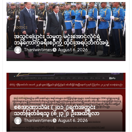
သတင်း
အသွင်ပြောင်း သမ္မတ မင်းအောင်လှိုင်ရဲ့
ဘန်ကောက်ခရီးစဉ်ကို ထိုင်းအရပ်ဘက်အဖွဲ့
အစည်း ၁၆ ဖွဲ့ ပူးပေါင်း ကန့်ကွက်
Thanlwintimes
August 6, 2026
သတင်း
စစ်အာဏာသိမ်း (၂၀၁၂)ရက်အတွင်း
သတ်ဖြတ်ခံရသူ (၈၂၃၂) ဦးအထိရှိလာ
Thanlwintimes
August 6, 2026