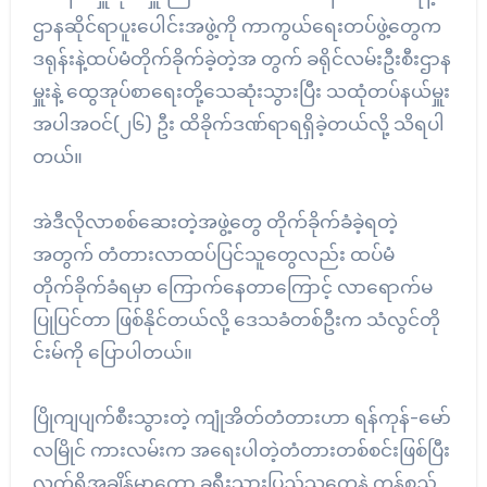
ဌာနဆိုင်ရာပူးပေါင်းအဖွဲ့ကို ကာကွယ်ရေးတပ်ဖွဲ့တွေက
ဒရုန်းနဲ့ထပ်မံတိုက်ခိုက်ခဲ့တဲ့အ တွက် ခရိုင်လမ်းဦးစီးဌာန
မှူးနဲ့ ထွေအုပ်စာရေးတို့သေဆုံးသွားပြီး သထုံတပ်နယ်မှူး
အပါအဝင်(၂၆) ဦး ထိခိုက်ဒဏ်ရာရရှိခဲ့တယ်လို့ သိရပါ
တယ်။
အဲဒီလိုလာစစ်ဆေးတဲ့အဖွဲ့တွေ တိုက်ခိုက်ခံခဲ့ရတဲ့
အတွက် တံတားလာထပ်ပြင်သူတွေလည်း ထပ်မံ
တိုက်ခိုက်ခံရမှာ ကြောက်နေတာကြောင့် လာရောက်မ
ပြုပြင်တာ ဖြစ်နိုင်တယ်လို့ ဒေသခံတစ်ဦးက သံလွင်တို
င်းမ်ကို ပြောပါတယ်။
ပြိုကျပျက်စီးသွားတဲ့ ကျုံအိတ်တံတားဟာ ရန်ကုန်-မော်
လမြိုင် ကားလမ်းက အရေးပါတဲ့တံတားတစ်စင်းဖြစ်ပြီး
လက်ရှိအချိန်မှာတော့ ခရီးသွားပြည်သူတွေနဲ့ ကုန်စည်