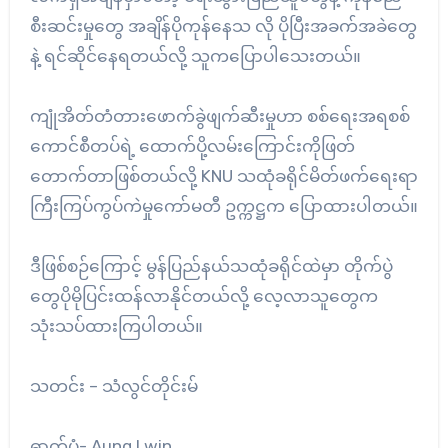
စီးဆင်းမှုတွေ အချိန်ပိုကုန်နေသ လို ပိုပြီးအခက်အခဲတွေ
နဲ့ ရင်ဆိုင်နေရတယ်လို့ သူကပြောပါသေးတယ်။
ကျုံအိတ်တံတားဖောက်ခွဲဖျက်ဆီးမှုဟာ စစ်ရေးအရစစ်
ကောင်စီတပ်ရဲ့ ထောက်ပို့လမ်းကြောင်းကိုဖြတ်
တောက်တာဖြစ်တယ်လို့ KNU သထုံခရိုင်မိတ်ဖက်ရေးရာ
ကြီးကြပ်ကွပ်ကဲမှုကော်မတီ ဥက္ကဋ္ဌက ပြောထားပါတယ်။
ဒီဖြစ်စဉ်ကြောင့် မွန်ပြည်နယ်သထုံခရိုင်ထဲမှာ တိုက်ပွဲ
တွေပိုမိုပြင်းထန်လာနိုင်တယ်လို့ လေ့လာသူတွေက
သုံးသပ်ထားကြပါတယ်။
သတင်း – သံလွင်တိုင်းမ်
ဓာတ်ပုံ- Aung Lwin