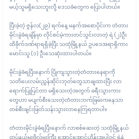
မယ့်သူမရှိသေးဘူးလို့ ဒေသခံတွေက ပြောပါတယ်။
ပြီးခဲ့တဲ့ ဇွန်လ(၂၉) ရက်နေ့ မနက်အစောပိုင်းက တံတား
မိုင်းခွဲခံရချိန်မှာ လိုင်စင်မဲ့ကားတင်သွင်းလာတဲ့ ရဲ (၂)ဦး
ထိခိုက်ဒဏ်ရာရရှိခဲ့ပြီး သထုံမြို့နယ် ဥပဒေအရာရှိကား
မောင်းသူ (၁) ဦးသေဆုံးထားပါတယ်။
မိုင်းခွဲခံရပြီးနောက် ပြိုကျသွားတဲ့တံတားနေရာကို
သတိပေးလမ်းညွှန်ဆိုင်းဘုတ်တွေသာချထားပြီး လာ
ရောက်ပြုပြင်တာ မရှိသေးတဲ့အတွက် ခရီးသွားကား
တွေဟာ မပျက်စီးသေးတဲ့တံတားဘက်ခြမ်းကနေသာ
တစ်စီးချင်းဖြတ်သန်းသွားလာနေကြရတာပါ။
တံတားမိုင်းခွဲခံရပြီးနောက် လာစစ်ဆေးတဲ့ သထုံမြို့နယ်
တပ်နယ်မှူးဗိုလ်မှူးကြီး အောင်အောင်ဟိန်းအပါဝင် ရဲနဲ့