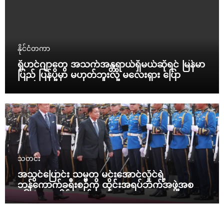
နိုင်ငံတကာ
ရိုဟင်ဂျာတွေ အသက်အန္တရာယ်ရှိမယ်ဆိုရင် မြန်မာ
ပြည် ပြန်ပို့မှာ မဟုတ်ဘူးလို့ မလေးရှား ပြော
သတင်း
အသွင်ပြောင်း သမ္မတ မင်းအောင်လှိုင်ရဲ့
ဘန်ကောက်ခရီးစဉ်ကို ထိုင်းအရပ်ဘက်အဖွဲ့အစည်း
၁၆ ဖွဲ့ ပူးပေါင်း ကန့်ကွက်