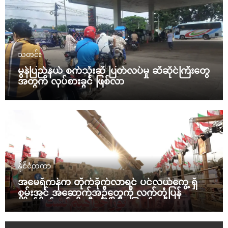
သတင်း
မွန်ပြည်နယ် စက်သုံးဆီ ပြတ်လပ်မှု ဆီဆိုင်ကြီးတွေ
အတွက် လုပ်စားခွင် ဖြစ်လာ
နိုင်ငံတကာ
အမေရိကန်က တိုက်ခိုက်လာရင် ပင်လယ်ကွေ့ ရှိ
စွမ်းအင် အဆောက်အဦတွေကို လက်တုံ့ပြန်
တိုက်ခိုက်မယ်လို့ အီရန် ခြိမ်းခြောက်