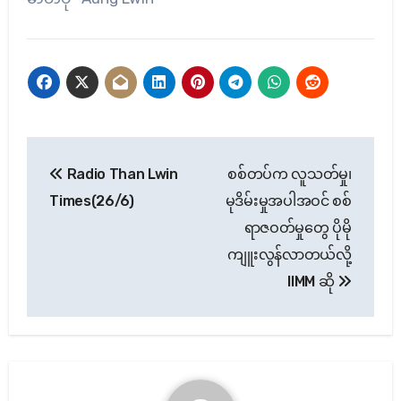
Post
Radio Than Lwin
စစ်တပ်က လူသတ်မှု၊
navigation
Times(26/6)
မုဒိမ်းမှုအပါအဝင် စစ်
ရာဇဝတ်မှုတွေ ပိုမို
ကျူးလွန်လာတယ်လို့
IIMM ဆို