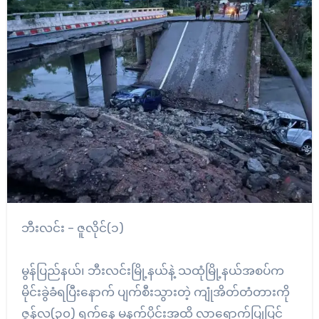
ဘီးလင်း – ဇူလိုင်(၁)
မွန်ပြည်နယ်၊ ဘီးလင်းမြို့နယ်နဲ့ သထုံမြို့နယ်အစပ်က
မိုင်းခွဲခံရပြီးနောက် ပျက်စီးသွားတဲ့ ကျုံအိတ်တံတားကို
ဇွန်လ(၃၀) ရက်နေ့ မနက်ပိုင်းအထိ လာရောက်ပြုပြင်