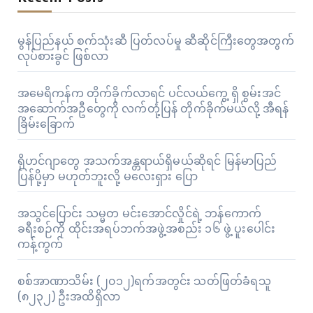
မွန်ပြည်နယ် စက်သုံးဆီ ပြတ်လပ်မှု ဆီဆိုင်ကြီးတွေအတွက်
လုပ်စားခွင် ဖြစ်လာ
အမေရိကန်က တိုက်ခိုက်လာရင် ပင်လယ်ကွေ့ ရှိ စွမ်းအင်
အဆောက်အဦတွေကို လက်တုံ့ပြန် တိုက်ခိုက်မယ်လို့ အီရန်
ခြိမ်းခြောက်
ရိုဟင်ဂျာတွေ အသက်အန္တရာယ်ရှိမယ်ဆိုရင် မြန်မာပြည်
ပြန်ပို့မှာ မဟုတ်ဘူးလို့ မလေးရှား ပြော
အသွင်ပြောင်း သမ္မတ မင်းအောင်လှိုင်ရဲ့ ဘန်ကောက်
ခရီးစဉ်ကို ထိုင်းအရပ်ဘက်အဖွဲ့အစည်း ၁၆ ဖွဲ့ ပူးပေါင်း
ကန့်ကွက်
စစ်အာဏာသိမ်း (၂၀၁၂)ရက်အတွင်း သတ်ဖြတ်ခံရသူ
(၈၂၃၂) ဦးအထိရှိလာ