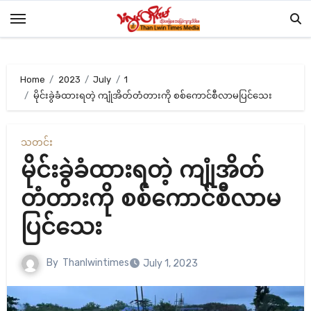
Skip
to
content
Home
2023
July
1
မိုင်းခွဲခံထားရတဲ့ ကျုံအိတ်တံတားကို စစ်ကောင်စီလာမပြင်သေး
သတင်း
မိုင်းခွဲခံထားရတဲ့ ကျုံအိတ်
တံတားကို စစ်ကောင်စီလာမ
ပြင်သေး
By
Thanlwintimes
July 1, 2023