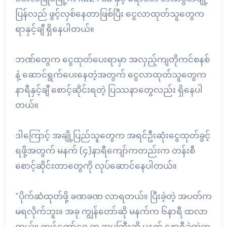
ပြန်လည် ဖွင့်လှစ်နေတာဖြစ်ပြီး ငွေလာထုတ်သူတွေက
ရာနှင့်ချီ ရှိနေပါတယ်။
ဘဏ်တွေက ငွေထုတ်ပေးရာမှာ အလှည့်ကျတိုကင်စနစ်
နဲ့ ဆောင်ရွက်ပေးနေတဲ့အတွက် ငွေလာထုတ်သူတွေက
နာရီနှင့်ချီ စောင့်ဆိုင်းရတဲ့ ပြဿနာတွေလည်း ရှိနေပါ
တယ်။
ဒါကြောင့် အချို့ပြည်သူတွေက အရင်ဦးဆုံးငွေထုတ်ခွင့်
ရဖို့အတွက် မနက် (၄)နာရီကျော်ကတည်းက တန်းစီ
စောင့်ဆိုင်းတာတွေကို လုပ်ဆောင်နေပါတယ်။
“ပိုက်ဆံထုတ်ဖို့ ခဏခဏ လာရတယ်။ ပြီးခဲ့တဲ့ အပတ်က
မရလိုက်ဘူး။ အခု ကျွန်တော်ဆို မနက်က ၆နာရီ ထလာ
တယ်။ ကျွန်တော်ရှေ့က အမကြီးဆို မနက် ၄နာရီခွဲထဲက