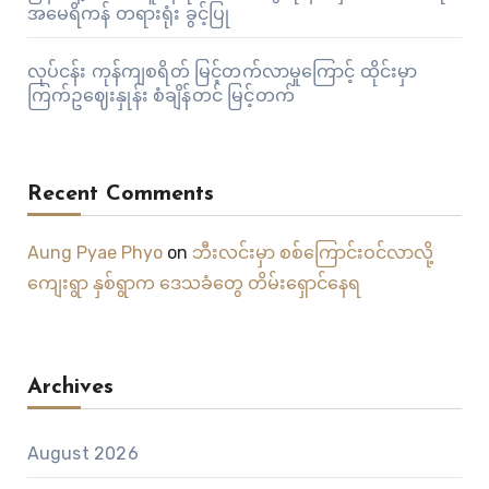
အမေရိကန် တရားရုံး ခွင့်ပြု
လုပ်ငန်း ကုန်ကျစရိတ် မြင့်တက်လာမှုကြောင့် ထိုင်းမှာ
ကြက်ဥဈေးနှုန်း စံချိန်တင် မြင့်တက်
Recent Comments
Aung Pyae Phyo
on
ဘီးလင်းမှာ စစ်ကြောင်းဝင်လာလို့
ကျေးရွာ နှစ်ရွာက ဒေသခံတွေ တိမ်းရှောင်နေရ
Archives
August 2026