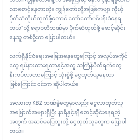
လာစောင့်နေတာတဲ့။ ကျွန်တော်တို့အဖြစ်ကဗျာ ကိုယ့်
ပိုက်ဆံကိုယ်ထုတ်ဖို့တောင် တော်တော်ပင်ပန်းခံနေရ
တယ်”လို့ ဧရာဝတီဘဏ်မှာ ပိုက်ဆံထုတ်ဖို့ စောင့်ဆိုင်း
နေသူ တစ်ဦးက ပြောပါတယ်။
လက်ရှိနိုင်ငံရေးအခြေအနေတွေကြောင့် အလုပ်အကိုင်
တွေ ရပ်နားထားရတာနှင့်အတူ သင်္ကြန်ပိတ်ရက်တွေ
နီးကပ်လာတာကြောင့် သုံးစွဲဖို့ ငွေထုတ်ယူနေတာ
ဖြစ်ကြောင်း ၎င်းက ဆိုပါတယ်။
အလားတူ KBZ ဘဏ်ခွဲတွေမှာလည်း ငွေလာထုတ်သူ
အမြောက်အများရှိပြီး နာရီနှင့်ချီ စောင့်ဆိုင်းနေရတဲ့
အတွက် အဆင်မပြေဘူးလို့ ငွေထုတ်သူတွေက ပြောပါ
တယ်။