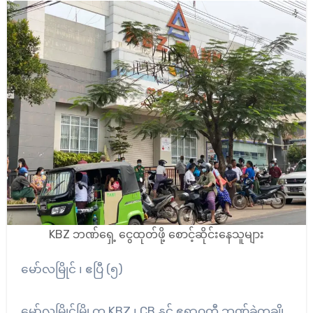
KBZ ဘဏ်ရှေ့ ငွေထုတ်ဖို့ စောင့်ဆိုင်းနေသူများ
မော်လမြိုင် ၊ ဧပြီ (၅)
မော်လမြိုင်မြို့က KBZ ၊ CB နှင့် ဧရာဝတီ ဘဏ်ခွဲတချို့