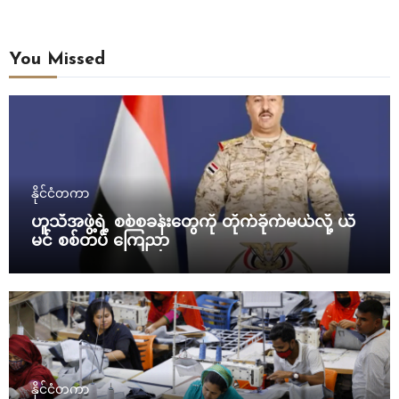
You Missed
နိုင်ငံတကာ
ဟူသီအဖွဲ့ရဲ့ စစ်စခန်းတွေကို တိုက်ခိုက်မယ်လို့ ယီ
မင် စစ်တပ် ကြေညာ
နိုင်ငံတကာ