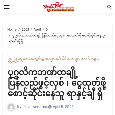
Skip
to
content
Home
2021
April
5
ပုဂ္ဂလိကဘဏ်တချို့ ပြန်လည်ဖွင့်လှစ် ၊ ငွေထုတ်ဖို့ စောင့်ဆိုင်းနေသူ
ရာနှင့်ချီ ရှိ
၂၀၂၀ ရွေးကောက်ပွဲ
စီးပွားရေး
မာတီ မီဒီယာ
ရွေးကောက်ပွဲများ
သတင်း
ပုဂ္ဂလိကဘဏ်တချို့
ပြန်လည်ဖွင့်လှစ် ၊ ငွေထုတ်ဖို့
စောင့်ဆိုင်းနေသူ ရာနှင့်ချီ ရှိ
By
Thanlwintimes
April 5, 2021