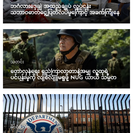
ဘင်္ဂလားဒေ့ချ် အထည်ချုပ် လုပ်ငန်း
သဘာဝဓာတ်ငွေ့ပြတ်လပ်မှုကြောင့် အခက်ကြုံနေ
သတင်း
တော်လှန်ရေး ရှည်ကြာလာတာနဲ့အမျှ လူထုရဲ့
ပင်ပန်းမှုကို လျစ်လျူမရှုဖို့ NUG ယာယီ သမ္မတ
သတိပေး
နိုင်ငံတကာ