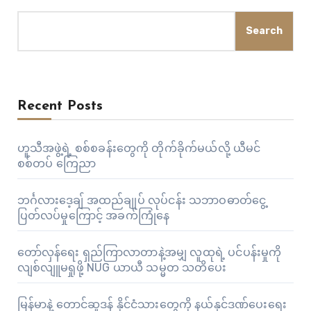
Search
Recent Posts
ဟူသီအဖွဲ့ရဲ့ စစ်စခန်းတွေကို တိုက်ခိုက်မယ်လို့ ယီမင်
စစ်တပ် ကြေညာ
ဘင်္ဂလားဒေ့ချ် အထည်ချုပ် လုပ်ငန်း သဘာဝဓာတ်ငွေ့
ပြတ်လပ်မှုကြောင့် အခက်ကြုံနေ
တော်လှန်ရေး ရှည်ကြာလာတာနဲ့အမျှ လူထုရဲ့ ပင်ပန်းမှုကို
လျစ်လျူမရှုဖို့ NUG ယာယီ သမ္မတ သတိပေး
မြန်မာနဲ့ တောင်ဆူဒန် နိုင်ငံသားတွေကို နယ်နှင်ဒဏ်ပေးရေး