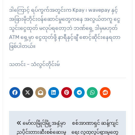
ဒါကြောင့် ရပ်ကွက်အတွင်းက Kpay ၊ wavepay နှင့်
အခြားမိုဘိုင်းဝန်ဆောင်မှုတွေကနေ အလွယ်တကူ ငွေ
သွင်းငွေထုတ် မလုပ်ရတော့ဘဲ ဘဏ်ရှေ့ ဒါမှမဟုတ်
ATM ရှေ့မှာ ငွေထုတ်ဖို့ နာရီနှင့်ချီ စောင့်ဆိုင်းနေရတာ
ဖြစ်ပါတယ်။
သတင်း – သံလွင်တိုင်းမ်
Post
မော်လမြိုင်မြို့အနှံ့မှာ
စစ်အာဏာရှင် ဆန့်ကျင်
navigation
ညပိုင်းတားဆီးစစ်ဆေးမှု
ရေး လူထုလှုပ်ရှားမှုတွေ