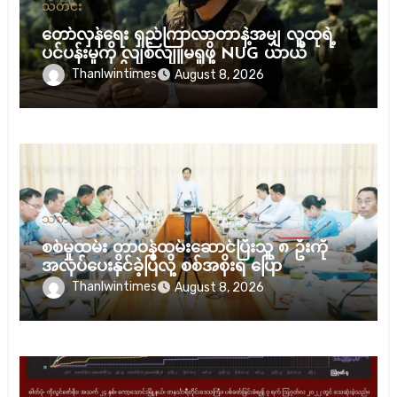
သတင်း
တော်လှန်ရေး ရှည်ကြာလာတာနဲ့အမျှ လူထုရဲ့
ပင်ပန်းမှုကို လျစ်လျူမရှုဖို့ NUG ယာယီ
သမ္မတ သတိပေး
Thanlwintimes
August 8, 2026
သတင်း
စစ်မှုထမ်း တာဝန်ထမ်းဆောင်ပြီးသူ ၈ ဦးကို
အလုပ်ပေးနိုင်ခဲ့ပြီလို့ စစ်အစိုးရ ပြော
Thanlwintimes
August 8, 2026