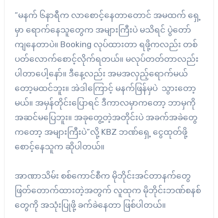
“မနက် ၆နာရီက လာစောင့်နေတာတောင် အမထက် ရှေ့
မှာ ရောက်နေသူတွေက အများကြီးပဲ မသိရင် ပွဲတော်
ကျနေတာပဲ။ Booking လုပ်ထားတာ ရဖို့ကလည်း တစ်
ပတ်လောက်စောင့်လိုက်ရတယ်။ မလုပ်တတ်တာလည်း
ပါတာပေါ့နော်။ ဒီနေ့လည်း အမအလှည့်ရောက်မယ်
တော့မထင်ဘူး။ အဲဒါကြောင့် မနက်ဖြန်မှပဲ သွား‌တော့
မယ်။ အမှန်တိုင်းပြောရင် ဒီကာလမှာကတော့ ဘာမှကို
အဆင်မပြေဘူး။ အခုတွေ့တဲ့အတိုင်းပဲ အခက်အခဲတွေ
ကတော့ အများကြီးပဲ”လို့ KBZ ဘဏ်ရှေ့ ငွေထုတ်ဖို့
စောင့်နေသူက ဆိုပါတယ်။
အာဏာသိမ်း စစ်ကောင်စီက မိုဘိုင်းအင်တာနက်တွေ
ဖြတ်တောက်ထားတဲ့အတွက် လူထုက မိုဘိုင်းဘဏ်စနစ်
တွေကို အသုံးပြုဖို့ ခက်ခဲနေတာ ဖြစ်ပါတယ်။