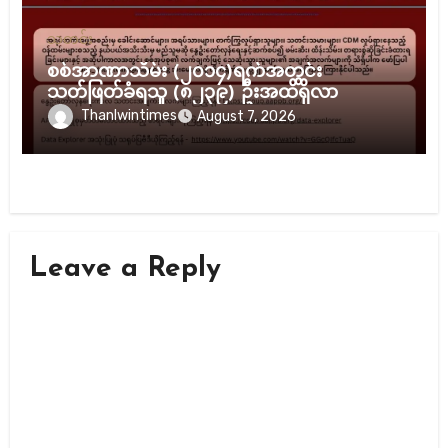
သတင်း
စစ်အာဏာသိမ်း (၂၀၁၄)ရက်အတွင်း
သတ်ဖြတ်ခံရသူ (၈၂၃၉) ဦးအထိရှိလာ
Thanlwintimes
August 7, 2026
Leave a Reply