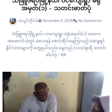
သံဖြူဇရပ်မြို့နယ်၊ ပငကျေးရွာ မဲရုံ
အမှတ်(၁) – သတင်းဓာတ်ပုံ
သံလွင်တိုင်းမ်
November 8, 2015
No Comments
သံဖြူဇရပ်မြို့နယ်၊ ပငကျေးရွာ မဲရုံအမှတ်(၁) အထက
အဆောင်(၁)တွင် မဲပေးရန် စောင့်ဆိုင်းနေကြသည့် မဲဆန္ဒရှင်
နိုင်ငံသားများကို တွေ့ရပါသည်။ နေ့လည် (၁း၀၀)နာရီ သတင်း
ဓါတ်ပုံ – KR