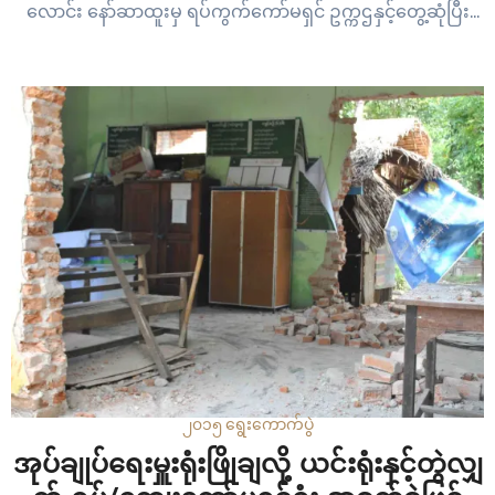
လောင်း နော်ဆာထူးမှ ရပ်ကွက်ကော်မရှင် ဥက္ကဌနှင့်တွေ့ဆုံပြီး
ဆွေးနွေးနေပြီဖြစ်ကြောင်း သံလွင်တိုင်းမ်သတင်းထောက်မှ
သတင်းပေးပို့ပါသည်။ နေ့လည် ၂း၃၀ သတင်းဓါတ်ပုံ – SNMA
၂၀၁၅ ရွေးကောက်ပွဲ
အုပ်ချုပ်ရေးမှူးရုံးဖြိုချလို့ ယင်းရုံးနှင့်တွဲလျှ