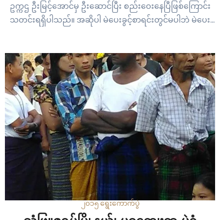
ဥက္ကဌ ဦးမြင့်အောင်မှ ဦးဆောင်ပြီး စည်းဝေးနေပြီဖြစ်ကြောင်း
သတင်းရရှိပါသည်။ အဆိုပါ မဲပေးခွင့်စာရင်းတွင်မပါဘဲ မဲပေး
ခွင့်ရရှိသွားသူမှာ ဦးကျော်စိုးဝင်းဖြစ်ကြောင်း သိရသည်။ နေ့
လည် ၁း၅၀ နာရီ
၂၀၁၅ ရွေးကောက်ပွဲ