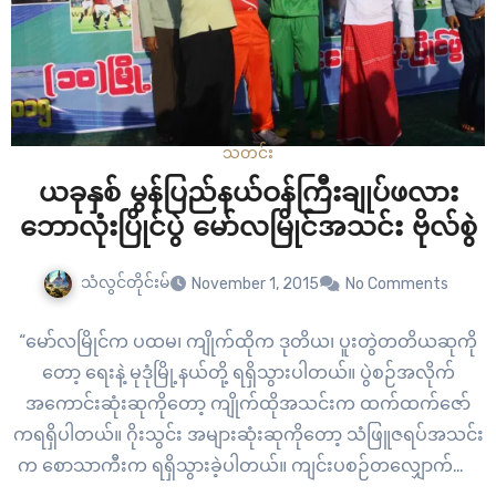
သတင်း
ယခုနှစ် မွန်ပြည်နယ်ဝန်ကြီးချုပ်ဖလား
ဘောလုံးပြိုင်ပွဲ မော်လမြိုင်အသင်း ဗိုလ်စွဲ
သံလွင်တိုင်းမ်
November 1, 2015
No Comments
“မော်လမြိုင်က ပထမ၊ ကျိုက်ထိုက ဒုတိယ၊ ပူးတွဲတတိယဆုကို
တော့ ရေးနဲ့ မုဒုံမြို့နယ်တို့ ရရှိသွားပါတယ်။ ပွဲစဉ်အလိုက်
အကောင်းဆုံးဆုကိုတော့ ကျိုက်ထိုအသင်းက ထက်ထက်ဇော်
ကရရှိပါတယ်။ ဂိုးသွင်း အများဆုံးဆုကိုတော့ သံဖြူဇရပ်အသင်း
က စောသာကီးက ရရှိသွားခဲ့ပါတယ်။ ကျင်းပစဉ်တလျှောက်လုံး