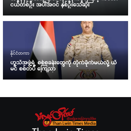
ငယ်တစ်ဦး အပါအဝင် နှစ်ဦးသေဆုံး
နိုင်ငံတကာ
ဟူသီအဖွဲ့ရဲ့ စစ်စခန်းတွေကို တိုက်ခိုက်မယ်လို့ ယီ
မင် စစ်တပ် ကြေညာ