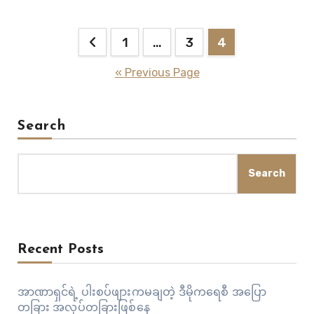
အစစအရာရာ အဆင် ပြေစွာကျင်းပနိုင်ခဲ့ပါတယ်” ဟု ရေးမြို့နယ်
အားကစားမှူး ဒေါ်ခိုင်ခိုင်မိုးက ပြောသည်။ ရေးမြို့နယ်အသင်း
Posts
အနေဖြင့် ဆီမီးအဆင့်ထိသာ တက်ရောက်နိုင်ခဲ့သည့်အတွက် စိတ်
1
…
3
4
မကောင်း…
pagination
« Previous Page
Search
Search
Recent Posts
အာဏာရှင်ရဲ့ ပါးစပ်ဖျားကမချတဲ့ ဒီမိုကရေစီ အပြော
တခြား အလုပ်တခြားဖြစ်နေ