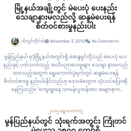
မြို့နယ်အချို့တွင် မဲပေးပုံ ပေးနည်း
သေချာနားမလည်လို့ ဆန္ဒမဲပေးရန်
စိတ်ဝင်စားမှုနည်းပါး
သံလွင်တိုင်းမ်
November 3, 2015
No Comments
မွန်ပြည်နယ် မုဒုံမြို့နယ်အတွင်းရှိ မဲဆန္ဒရှင်တို့သည် မဲပေးပုံ ပေး
နည်းနှင့် ပတ်သက်သည့် အသိပညာပေးမှုများ သေချာ နားမလည်
ထားသည့်အတွက် ရွေးကောက်ပွဲရက်တွင် ဆန္ဒမဲပေးရန်
စိတ်ဝင်စားမှု နည်းပါးနိုင်သည်ဟု ဒေသခံတွေက သုံးသပ်ပြောဆို
နေကြသည်။ “ကျေးရွာနေ သာမန်လူတန်းစား အများစုက
လွှတ်တော်ဆိုသာ ဘာမှန်းတောင် မသိသေးသည့် အခြေအနေမှာရှိ
နေကြတယ်၊ ” ဟု ကွမ်တုံလူငယ်ရိပ်သာနှင့် စာကြည့်တိုက် ဒု
၂၀၁၅ ရွေးကောက်ပွဲ
ဥက္ကဌ(၁) ဦးကျော်ဇေယျာဦးက ပြောသည်။ ၎င်းပြင်…
မွန်ပြည်နယ်တွင် သုံးရက်အတွင်း ကြိုတင်
မဲပေးသူ ၃၅၀၀ ကျော်ရှိ