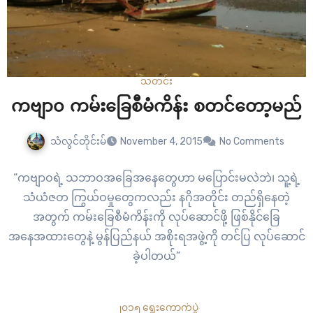
သတင်း
ကဗျာ၀ ကမ်းခြေစီမံကိန်း စတင်တော့မည်
သံလွင်တိုင်းမ်
November 4, 2015
No Comments
“ကဗျာဝရဲ့ သဘာဝအခြေအနေတွေဟာ မပြောင်းမလဲဘဲ၊ သူ့ရဲ့
သံယံဇတ ကြွယ်ဝမှုတွေကလည်း နဂိုအတိုင်း တည်ရှိနေတဲ့
အတွက် ကမ်းခြေစီမံကိန်းကို လုပ်ဆောင်ဖို့ ဖြစ်နိုင်ခြေ
အနေအထားတွေနဲ့ မွန်ပြည်နယ် အစိုးရအဖွဲ့ကို တင်ပြ လုပ်ဆောင်
ခဲ့ပါတယ်”
၂၀၁၅ ရွေးကောက်ပွဲ