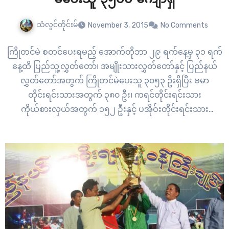
သံလွင်တိုင်းမ်
November 3, 2015
No Comments
ကြိုတင်မဲ စတင်ပေးရမည့် အောက်တိုဘာ ၂၉ ရက်နေ့မှ ၃၁ ရက်
နေ့ထိ ပြည်သူ့လွှတ်တော်၊ အမျိုးသားလွှတ်တော်နှင့် ပြည်နယ်
လွှတ်တော်အတွက် ကြိုတင်မဲပေးသူ ၃၀၅၃ ဦးရှိပြီး ဗမာ
တိုင်းရင်းသားအတွက် ၃၈၀ ဦး၊ ကရင်တိုင်းရင်းသား
ကိုယ်စားလှယ်အတွက် ၁၅၂ ဦးနှင့် ပအိုဝ်းတိုင်းရင်းသား
ကိုယ်စားလှယ်အတွက် ၁၅ ဦးရှိသည်။