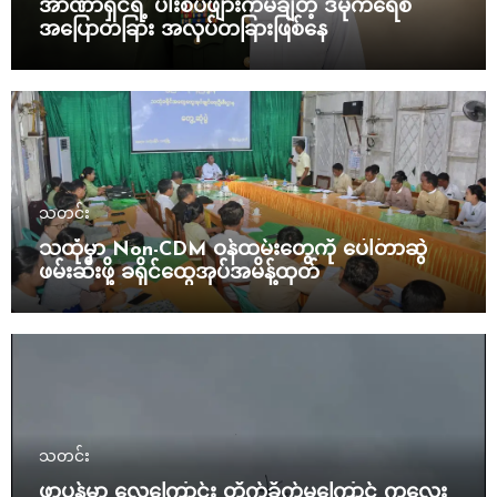
အာဏာရှင်ရဲ့ ပါးစပ်ဖျားကမချတဲ့ ဒီမိုကရေစီ
အပြောတခြား အလုပ်တခြားဖြစ်နေ
သတင်း
သထုံမှာ Non-CDM ဝန်ထမ်းတွေကို ပေါ်တာဆွဲ
ဖမ်းဆီးဖို့ ခရိုင်ထွေအုပ်အမိန့်ထုတ်
သတင်း
ဖာပွန်မှာ လေကြောင်း တိုက်ခိုက်မှုကြောင့် ကလေး