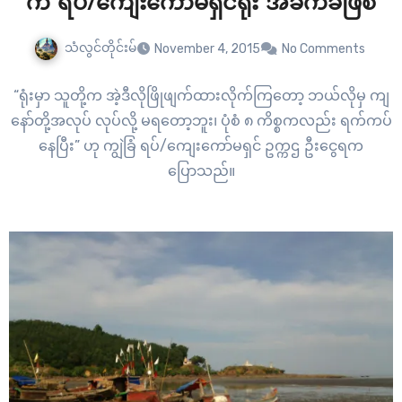
က် ရပ်/ကျေးကော်မရှင်ရုံး အခက်ခဲဖြစ်
သံလွင်တိုင်းမ်
November 4, 2015
No Comments
“ရုံးမှာ သူတို့က အဲ့ဒီလိုဖြိုဖျက်ထားလိုက်ကြတော့ ဘယ်လိုမှ ကျ
နော်တို့အလုပ် လုပ်လို့ မရတော့ဘူး၊ ပုံစံ ၈ ကိစ္စကလည်း ရက်ကပ်
နေပြီး” ဟု ကျွဲခြံ ရပ်/ကျေးကော်မရှင် ဥက္ကဌ ဦးငွေရက
ပြောသည်။