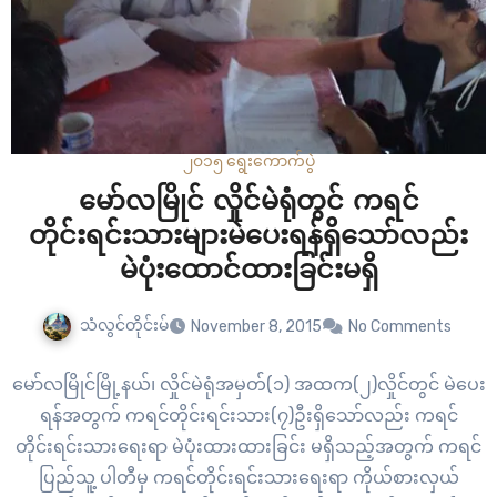
၂၀၁၅ ရွေးကောက်ပွဲ
မော်လမြိုင် လှိုင်မဲရုံတွင် ကရင်
တိုင်းရင်းသားများမဲပေးရန်ရှိသော်လည်း
မဲပုံးထောင်ထားခြင်းမရှိ
သံလွင်တိုင်းမ်
November 8, 2015
No Comments
မော်လမြိုင်မြို့နယ်၊ လှိုင်မဲရုံအမှတ်(၁) အထက(၂)လှိုင်တွင် မဲပေး
ရန်အတွက် ကရင်တိုင်းရင်းသား(၇)ဦးရှိသော်လည်း ကရင်
တိုင်းရင်းသားရေးရာ မဲပုံးထားထားခြင်း မရှိသည့်အတွက် ကရင်
ပြည်သူ့ ပါတီမှ ကရင်တိုင်းရင်းသားရေးရာ ကိုယ်စားလှယ်