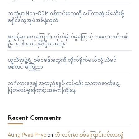
သထုံမှာ Non-CDM ဝန်ထမ်းတွေကို ပေါ်တာဆွဲဖမ်းဆီးဖို့
ခရိုင်ထွေအုပ်အမိန့်ထုတ်
ဖာပွန်မှာ လေကြောင်း တိုက်ခိုက်မှုကြောင့် ကလေးငယ်တစ်
ဦး အပါအဝင် နှစ်ဦးသေဆုံး
ဟူသီအဖွဲ့ရဲ့ စစ်စခန်းတွေကို တိုက်ခိုက်မယ်လို့ ယီမင်
စစ်တပ် ကြေညာ
ဘင်္ဂလားဒေ့ချ် အထည်ချုပ် လုပ်ငန်း သဘာဝဓာတ်ငွေ့
ပြတ်လပ်မှုကြောင့် အခက်ကြုံနေ
Recent Comments
Aung Pyae Phyo
on
ဘီးလင်းမှာ စစ်ကြောင်းဝင်လာလို့