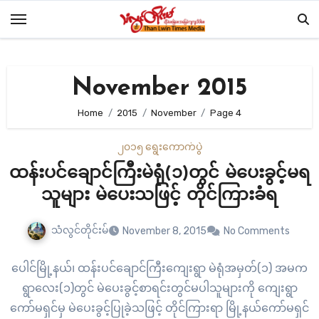
Skip
to
content
November 2015
Home
2015
November
Page 4
၂၀၁၅ ရွေးကောက်ပွဲ
ထန်းပင်ချောင်ကြီးမဲရုံ(၁)တွင် မဲပေးခွင့်မရ
သူများ မဲပေးသဖြင့် တိုင်ကြားခံရ
သံလွင်တိုင်းမ်
November 8, 2015
No Comments
ပေါင်မြို့နယ်၊ ထန်းပင်ချောင်ကြီးကျေးရွာ မဲရုံအမှတ်(၁) အမက
ရွာလေး(၁)တွင် မဲပေးခွင့်စာရင်းတွင်မပါသူများကို ကျေးရွာ
ကော်မရှင်မှ မဲပေးခွင့်ပြုခဲ့သဖြင့် တိုင်ကြားရာ မြို့နယ်ကော်မရှင်