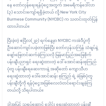
နေ တော်လှန်ရေးရန်ပုံငွေအတွက် အမေရိကန်ဒေါ်လာ
(၃) သောင်းကျော်ရရှိခဲ့တယ် လို့ New York City
Burmese Community (NYCBC) က သတင်းထုတ်ပြန်
ထားပါတယ်။
ပြီးခဲ့တဲ့ ဧပြီလ(၂၉) ရက်နေ့မှာ NYCBC ကအဲဒီပွဲကို
ဦးဆောင်ကျင်းပခဲ့တာဖြစ်ပြီး တော်လှန်သင်္ကြန် သံချပ်နဲ့
ဖျော်ဖြေတင်ဆက်ခဲ့ကြသလို မြန်မာပြည်အခြေစိုက်
ပန်းချီပညာရှင် ရေးဆွဲထားတဲ့ ဒေါ် အောင်ဆန်းစုကြည်
ပုံတူ ပန်းချီရေဆေးကားနဲ့ အဆိုတော် ကျောသီဟ
ရေးဆွဲထားတဲ့ ဒေါ်အောင်ဆန်း စုကြည် ရဲ့ ခဲခြစ်ပုံတူ
ပန်းချီတို့ကို ရန်ပုံငွေအဖြစ်လေလံတင်ရောင်းချခဲ့ကြ
တယ်လို့ သိရပါတယ်။
ဒါ့အပြင် သရုပ်ဆောင် ဒေါင်း ရေးဆွဲထားတဲ့ ပန်းချီ