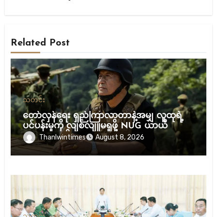
Related Post
သတင်း
တော်လှန်ရေး ရှည်ကြာလာတာနဲ့အမျှ လူထုရဲ့
ပင်ပန်းမှုကို လျစ်လျူမရှုဖို့ NUG ယာယီ
သမ္မတ သတိပေး
Thanlwintimes
August 8, 2026
သတင်း