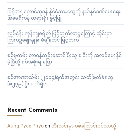
မြန်မာနဲ့ တောင်ဆူဒန် နိုင်ငံသားတွေကို နယ်နှင်ဒဏ်ပေးရေး
အမေရိကန် တရားရုံး ခွင့်ပြု
လုပ်ငန်း ကုန်ကျစရိတ် မြင့်တက်လာမှုကြောင့် ထိုင်းမှာ
ကြက်ဥဈေးနှုန်း စံချိန်တင် မြင့်တက်
စစ်မှုထမ်း တာဝန်ထမ်းဆောင်ပြီးသူ ၈ ဦးကို အလုပ်ပေးနိုင်
ခဲ့ပြီလို့ စစ်အစိုးရ ပြော
စစ်အာဏာသိမ်း (၂၀၁၄)ရက်အတွင်း သတ်ဖြတ်ခံရသူ
(၈၂၃၉) ဦးအထိရှိလာ
Recent Comments
Aung Pyae Phyo
on
ဘီးလင်းမှာ စစ်ကြောင်းဝင်လာလို့