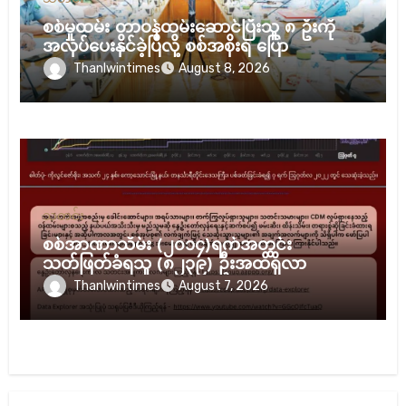
စစ်မှုထမ်း တာဝန်ထမ်းဆောင်ပြီးသူ ၈ ဦးကို
အလုပ်ပေးနိုင်ခဲ့ပြီလို့ စစ်အစိုးရ ပြော
Thanlwintimes
August 8, 2026
သတင်း
စစ်အာဏာသိမ်း (၂၀၁၄)ရက်အတွင်း
သတ်ဖြတ်ခံရသူ (၈၂၃၉) ဦးအထိရှိလာ
Thanlwintimes
August 7, 2026