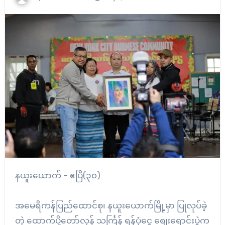
နယူးယောက် – ဧပြီ(၃၀)
အမေရိကန်ပြည်ထောင်စု၊ နယူးယောက်မြို့မှာ ပြုလုပ်ခဲ့
တဲ့ ထောက်ပို့တော်လှန် သင်္ကြန် ရန်ပုံငွေ စျေးရောင်းပွဲက