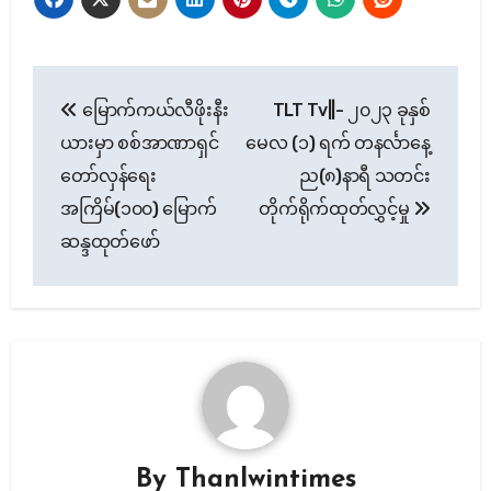
Post
မြောက်ကယ်လီဖိုးနီး
TLT Tv||- ၂၀၂၃ ခုနှစ်
navigation
ယားမှာ စစ်အာဏာရှင်
မေလ (၁) ရက် တနင်္လာနေ့
တော်လှန်ရေး
ည(၈)နာရီ သတင်း
အကြိမ်(၁၀၀) မြောက်
တိုက်ရိုက်ထုတ်လွှင့်မှု
ဆန္ဒထုတ်ဖော်
By
Thanlwintimes