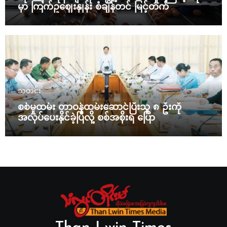
မှာ ကြက်ဥဈေးနှုန်း စံချိန်တင် မြင့်တက်
သတင်း
စစ်မှုထမ်း တာဝန်ထမ်းဆောင်ပြီးသူ ၈ ဦးကို
အလုပ်ပေးနိုင်ခဲ့ပြီလို့ စစ်အစိုးရ ပြော