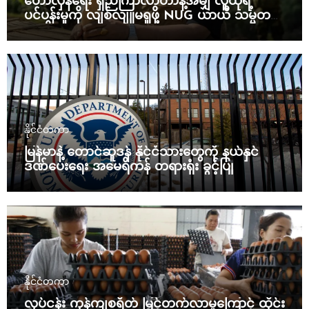
တော်လှန်ရေး ရှည်ကြာလာတာနဲ့အမျှ လူထုရဲ့
ပင်ပန်းမှုကို လျစ်လျူမရှုဖို့ NUG ယာယီ သမ္မတ
သတိပေး
နိုင်ငံတကာ
မြန်မာနဲ့ တောင်ဆူဒန် နိုင်ငံသားတွေကို နယ်နှင်
ဒဏ်ပေးရေး အမေရိကန် တရားရုံး ခွင့်ပြု
နိုင်ငံတကာ
လုပ်ငန်း ကုန်ကျစရိတ် မြင့်တက်လာမှုကြောင့် ထိုင်း