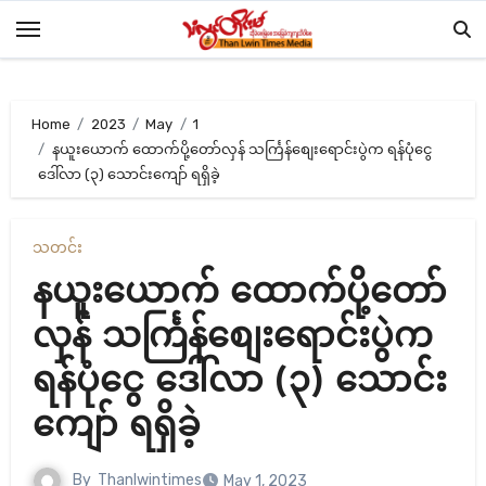
Skip
to
content
Home
2023
May
1
နယူးယောက် ထောက်ပို့တော်လှန် သင်္ကြန်စျေးရောင်းပွဲက ရန်ပုံငွေ
ဒေါ်လာ (၃) သောင်းကျော် ရရှိခဲ့
သတင်း
နယူးယောက် ထောက်ပို့တော်
လှန် သင်္ကြန်စျေးရောင်းပွဲက
ရန်ပုံငွေ ဒေါ်လာ (၃) သောင်း
ကျော် ရရှိခဲ့
By
Thanlwintimes
May 1, 2023