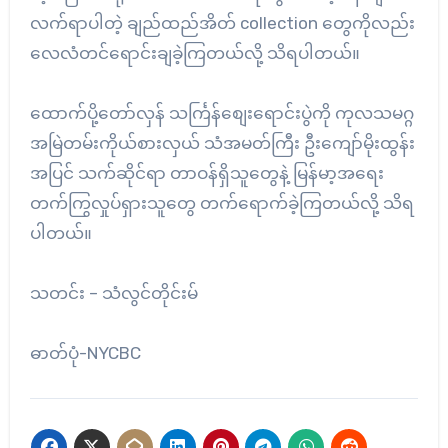
လက်ရာပါတဲ့ ချည်ထည်အိတ် collection တွေကိုလည်း
လေလံတင်ရောင်းချခဲ့ကြတယ်လို့ သိရပါတယ်။
ထောက်ပို့တော်လှန် သင်္ကြန်စျေးရောင်းပွဲကို ကုလသမဂ္ဂ
အမြဲတမ်းကိုယ်စားလှယ် သံအမတ်ကြီး ဦးကျော်မိုးထွန်း
အပြင် သက်ဆိုင်ရာ တာဝန်ရှိသူတွေနဲ့ မြန်မာ့အရေး
တက်ကြွလှုပ်ရှားသူတွေ တက်ရောက်ခဲ့ကြတယ်လို့ သိရ
ပါတယ်။
သတင်း – သံလွင်တိုင်းမ်
ဓာတ်ပုံ-NYCBC