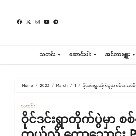
Skip
to
content
သတင်း
ဆောင်းပါး
အင်တာဗျူး
Home
2023
March
1
ဝိုင်ဒင်းရွာတိုက်ပွဲမှာ စစ်ကောင
သတင်း
ဝိုင်ဒင်းရွာတိုက်ပွဲမှာ 
တယ်လို့ ကော့သောင်း 