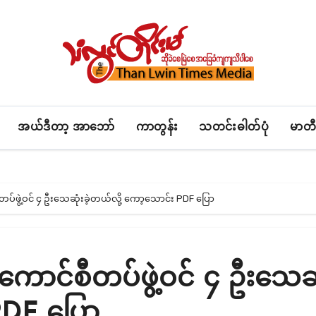
အယ်ဒီတာ့ အာဘော်
ကာတွန်း
သတင်းဓါတ်ပုံ
မာတီ
်စီတပ်ဖွဲ့ဝင် ၄ ဦးသေဆုံးခဲ့တယ်လို့ ကော့သောင်း PDF ပြော
စစ်ကောင်စီတပ်ဖွဲ့ဝင် ၄ ဦးသေဆုံ
PDF ပြော