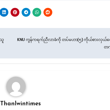
သူ
KNU ကွန်ကရက်ညီလာခံကို တပ်မဟာ(၅) ကိုယ်စားလှယ်တ
တ
y
Thanlwintimes