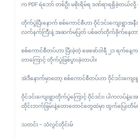
က PDF ရဲဘော် တစ်ဦး မစိုးရိမ်ရ ဒဏ်ရာရရှိခဲ့တယ်လို့ 
တိုက်ပွဲပြီးနောက် စစ်ကောင်စီဟာ ဝိုင်ဒင်းကျေးရွာအန
လက်နက်ကြီးနဲ့ အဆက်မပြတ် ပစ်ခတ်တိုက်ခိုက်နေတ
စစ်ကောင်စီတပ်ဟာ ပြီးခဲ့တဲ့ ဖေဖော်ဝါရီ ၂၁ ရက်နေ့က P
တာကြောင့် တိုက်ပွဲဖြစ်ပွားခဲ့တာပါ။
အဲဒီနောက်မှာတော့ စစ်ကောင်စီတပ်ဟာ ဝိုင်ဒင်းကျေ
ဝိုင်ဒင်းကျေးရွာတိုက်ပွဲကြောင့် ဝိုင်ဒင်း၊ ပါက
ထိုင်းဘက်ခြမ်းနဲ့တောတောင်တွေထဲမှာ ထွက်ပြေးတိမ
သတင်း – သံလွင်တိုင်းမ်