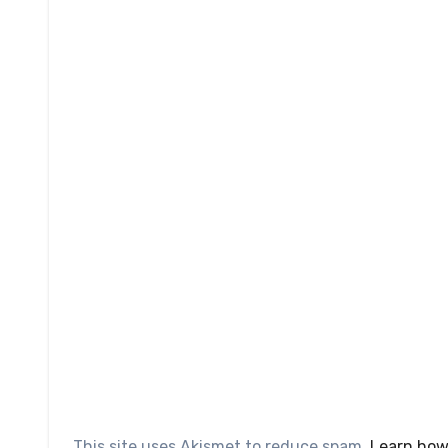
This site uses Akismet to reduce spam.
Learn how