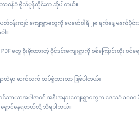
တာဝန်ခံ ဗိုလ်မုန်တိုင်းက ဆိုပါတယ်။
ီးပတ်ဝန်းကျင် ကျေးရွာတွေကို ဖေဖော်ဝါရီ ၂၈ ရက်နေ့ မနက်ပိုင
ာပါ။
DF တွေ စိုးမိုးထားတဲ့ ဝိုင်ဒင်းကျေးရွာကို စစ်ကြောင်းထိုး ဝင
းရွာထဲမှာ ဆက်လက် တပ်စွဲထားတာ ဖြစ်ပါတယ်။
လပ်နဲ့အောင်သာယာအပါအဝင် အနီးအနားကျေးရွာတွေက ဒေသခံ ၁၀၀၀ 
်းရှောင်နေရတယ်လို့ သိရပါတယ်။