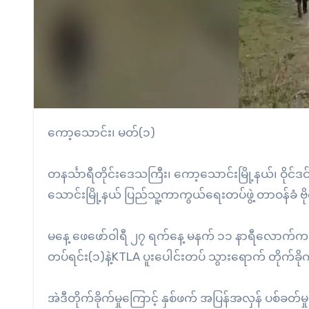
ကော့သောင်း၊ မတ်(၁)
တနင်္သာရီတိုင်းဒေသကြီး၊ ကော့သောင်းမြို့နယ်၊ ဝိုင်ဒင
သောင်းမြို့နယ် ပြည်သူ့ကာကွယ်ရေးတပ်ဖွဲ့ တာဝန်ခံ ဗို
မနေ့ ဖေဖော်ဝါရီ ၂၇ ရက်နေ့ မနက် ၁၁ နာရီလောက်က ဝို
တပ်ရင်း(၁)နဲ့KTLA ပူးပေါင်းတပ် သွားရောက် တိုက်ခိုက
အဲဒီတိုက်ခိုက်မှုကြောင့် နှစ်ဖက် အပြန်အလှန် ပစ်ခတ်မှ