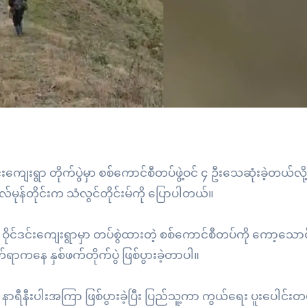
်းကျေးရွာ တိုက်ပွဲမှာ စစ်ကောင်စီတပ်ဖွဲ့ဝင် ၄ ဦးသေဆုံးခဲ့တယ်လို
လ်မုန်တိုင်းက သံလွင်တိုင်းမ်ကို ပြောပါတယ်။
င်ဒင်းကျေးရွာမှာ တပ်စွဲထားတဲ့ စစ်ကောင်စီတပ်ကို ကော့သောင်း
်ရာကနေ နှစ်ဖက်တိုက်ပွဲ ဖြစ်ပွားခဲ့တာပါ။
ု နာရီနီးပါးအကြာ ဖြစ်ပွားခဲ့ပြီး ပြည်သူ့ကာ ကွယ်ရေး ပူးပေါင်းတပ