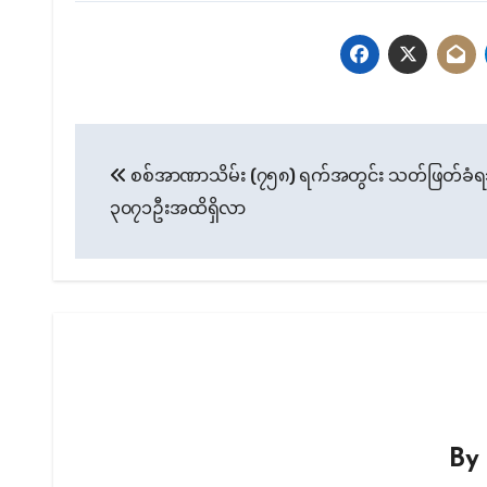
Post
စစ်အာဏာသိမ်း (၇၅၈) ရက်အတွင်း သတ်ဖြတ်ခံရ
navigation
၃၀၇၁ဦးအထိရှိလာ
B