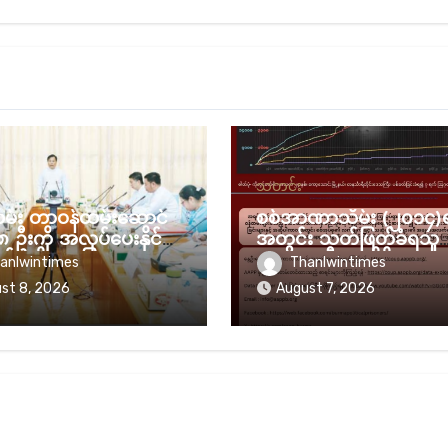
သတင်း
ုထမ်း တာဝန်ထမ်းဆောင်
စစ်အာဏာသိမ်း (၂၀၁၄)
၈ ဦးကို အလုပ်ပေးနိုင်ခဲ့
အတွင်း သတ်ဖြတ်ခံရသူ
 စစ်အစိုးရ ပြော
(၈၂၃၉) ဦးအထိရှိလာ
anlwintimes
Thanlwintimes
st 8, 2026
August 7, 2026