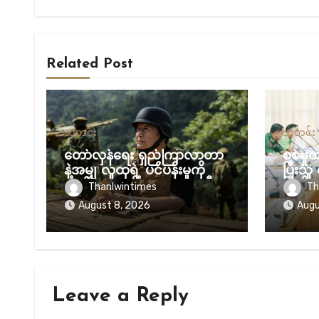
Related Post
သတင်း
သတင်း
တော်လှန်ရေး ရှည်ကြာလာတာ
စစ်မှ
နဲ့အမျှ လူထုရဲ့ ပင်ပန်းမှုကို
ပြီးသူ 
လျစ်လျူမရှုဖို့ NUG ယာယီ
ပြီလို့
Thanlwintimes
Th
သမ္မတ သတိပေး
August 8, 2026
Augu
Leave a Reply