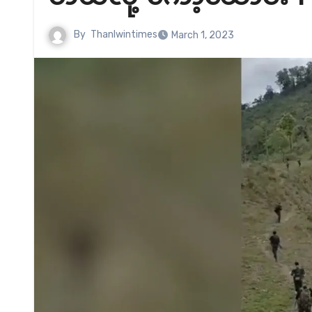
By
Thanlwintimes
March 1, 2023