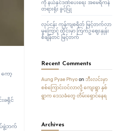
ကို နယ်နှင်ဒဏ်ပေးရေး အမေရိကန်
တရားရုံး ခွင့်ပြု
လုပ်ငန်း ကုန်ကျစရိတ် မြင့်တက်လာ
မှုကြောင့် ထိုင်းမှာ ကြက်ဥဈေးနှုန်း
စံချိန်တင် မြင့်တက်
Recent Comments
့ ကော့
Aung Pyae Phyo
on
ဘီးလင်းမှာ
စစ်ကြောင်းဝင်လာလို့ ကျေးရွာ နှစ်
ရွာက ဒေသခံတွေ တိမ်းရှောင်နေရ
ခရိုင်
Archives
်ဖွဲ့ဘက်