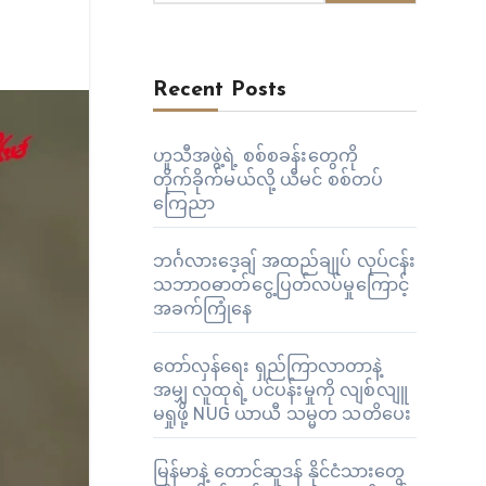
Recent Posts
ဟူသီအဖွဲ့ရဲ့ စစ်စခန်းတွေကို
တိုက်ခိုက်မယ်လို့ ယီမင် စစ်တပ်
ကြေညာ
ဘင်္ဂလားဒေ့ချ် အထည်ချုပ် လုပ်ငန်း
သဘာဝဓာတ်ငွေ့ပြတ်လပ်မှုကြောင့်
အခက်ကြုံနေ
တော်လှန်ရေး ရှည်ကြာလာတာနဲ့
အမျှ လူထုရဲ့ ပင်ပန်းမှုကို လျစ်လျူ
မရှုဖို့ NUG ယာယီ သမ္မတ သတိပေး
မြန်မာနဲ့ တောင်ဆူဒန် နိုင်ငံသားတွေ