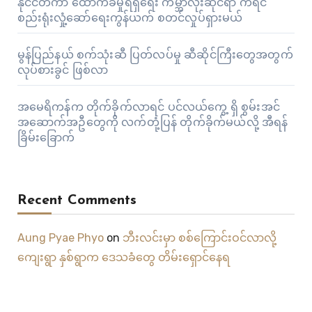
နိုင်ငံတကာ ထောက်ခံမှုရရှိရေး ကမ္ဘာလုံးဆိုင်ရာ ကရင်
စည်းရုံးလှုံ့ဆော်ရေးကွန်ယက် စတင်လှုပ်ရှားမယ်
မွန်ပြည်နယ် စက်သုံးဆီ ပြတ်လပ်မှု ဆီဆိုင်ကြီးတွေအတွက်
လုပ်စားခွင် ဖြစ်လာ
အမေရိကန်က တိုက်ခိုက်လာရင် ပင်လယ်ကွေ့ ရှိ စွမ်းအင်
အဆောက်အဦတွေကို လက်တုံ့ပြန် တိုက်ခိုက်မယ်လို့ အီရန်
ခြိမ်းခြောက်
Recent Comments
Aung Pyae Phyo
on
ဘီးလင်းမှာ စစ်ကြောင်းဝင်လာလို့
ကျေးရွာ နှစ်ရွာက ဒေသခံတွေ တိမ်းရှောင်နေရ