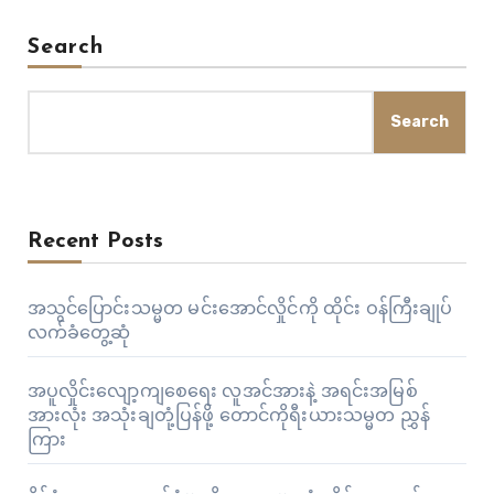
က ပြောသည်။ ဖွဲ့စည်းအုပ်ချုပ်ပုံအခြေခံဥပဒေအရ အဆိုပါ
တံတားကို ပြည်ထောင်စုမှဆောက်လုပ်ပေးရမှာဖြစ်ပြီး
Search
ပြည်ထောင်စု အနေနဲ့ တံတားကိုဆောက်လုပ်ပေးမည်ဆိုပါက
ယခုရရှိမယ့်ဘတ်ဂျက်အနေနဲ့ မဖြစ်နိုင်သေးတာကြောင့် ပြည်နယ်
Search
ဘတ်ဂျက်နဲ့ပူးပေါင်းဆောက်လုပ်ရကြောင်း ဝန်ကြီးချုပ်
ဒေါက်တာအေးဇံကဆိုသည်။…
Recent Posts
အသွင်ပြောင်းသမ္မတ မင်းအောင်လှိုင်ကို ထိုင်း ဝန်ကြီးချုပ်
လက်ခံတွေ့ဆုံ
အပူလှိုင်းလျော့ကျစေရေး လူအင်အားနဲ့ အရင်းအမြစ်
အားလုံး အသုံးချတုံ့ပြန်ဖို့ တောင်ကိုရီးယားသမ္မတ ညွှန်
ကြား