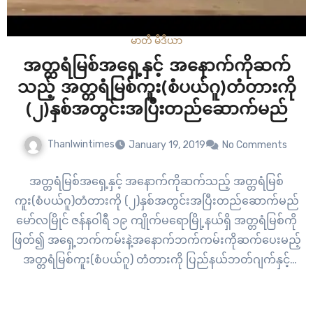
မာတီ မီဒီယာ
အတ္တရံမြစ်အရှေ့နှင့် အနောက်ကိုဆက်
သည့် အတ္တရံမြစ်ကူး(စံပယ်ဂူ)တံတားကို
(၂)နှစ်အတွင်းအပြီးတည်ဆောက်မည်
Thanlwintimes
January 19, 2019
No Comments
အတ္တရံမြစ်အရှေ့နှင့် အနောက်ကိုဆက်သည့် အတ္တရံမြစ်
ကူး(စံပယ်ဂူ)တံတားကို (၂)နှစ်အတွင်းအပြီးတည်ဆောက်မည်
မော်လမြိုင် ဇန်နဝါရီ ၁၉ ကျိုက်မရောမြို့နယ်ရှိ အတ္တရံမြစ်ကို
ဖြတ်၍ အရှေ့ဘက်ကမ်းနဲ့အနောက်ဘက်ကမ်းကိုဆက်ပေးမည့်
အတ္တရံမြစ်ကူး(စံပယ်ဂူ) တံတားကို ပြည်နယ်ဘတ်ဂျက်နှင့်
ပြည်ထောင်စုဘတ်ဂျက်တို့ ပူးပေါင်း၍ (၂)နှစ်အတွင်း အပြီး
ဆောက်လုပ်သွားမည်ဖြစ်ကြောင်း ဝန်ကြီးချုပ်ဒေါက်တာအေးဇံ