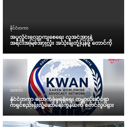
နိုင်ငံတကာ
အပူလှိုင်းလျော့ကျစေရေး လူအင်အားနဲ့
အရင်းအမြစ်အားလုံး အသုံးချတုံ့ပြန်ဖို့ တောင်ကိုရီး
ယားသမ္မတ ညွှန်ကြား
သတင်း
နိုင်ငံတကာ ထောက်ခံမှုရရှိရေး ကမ္ဘာလုံးဆိုင်ရာ
ကရင်စည်းရုံးလှုံ့ဆော်ရေးကွန်ယက် စတင်လှုပ်ရှား
မယ်