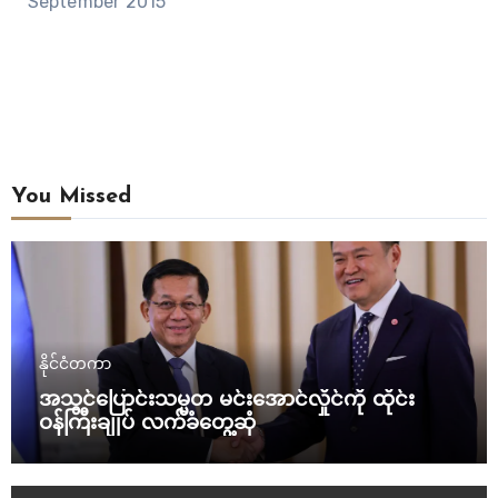
September 2015
You Missed
နိုင်ငံတကာ
အသွင်ပြောင်းသမ္မတ မင်းအောင်လှိုင်ကို ထိုင်း
ဝန်ကြီးချုပ် လက်ခံတွေ့ဆုံ