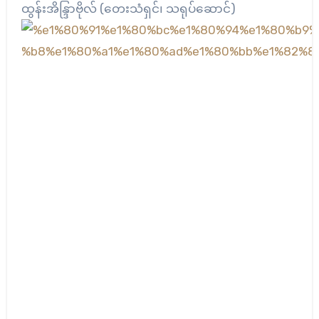
ထွန်းအိန္ဒြာဗိုလ် (တေးသံရှင်၊ သရုပ်ဆောင်)