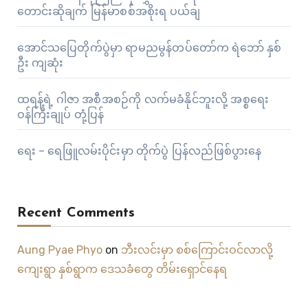
တောင်းဆိုချက် မြန်မာစစ်အစိုးရ ပယ်ချ
အောင်သပြေတိုက်ပွဲမှာ ရာမညမွန်တပ်တော်က ရဲဘော် နှစ်
ဦး ကျဆုံး
ထရန့်ရဲ့ ဂါဇာ အစီအစဉ်ကို လက်မခံနိုင်ဘူးလို့ အစ္စရေး
ဝန်ကြီးချုပ် တုံ့ပြန်
ရေး – ရေဖြူလမ်းပိုင်းမှာ တိုက်ပွဲ ပြန်လည်ဖြစ်ပွားနေ
Recent Comments
Aung Pyae Phyo
on
ဘီးလင်းမှာ စစ်ကြောင်းဝင်လာလို့
ကျေးရွာ နှစ်ရွာက ဒေသခံတွေ တိမ်းရှောင်နေရ