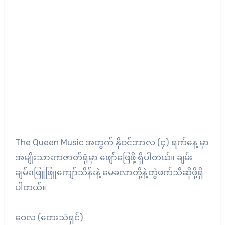
The Queen Music အတွက် နိုဝင်ဘာလ (၄) ရက်နေ့ မှာ
အမျိုးသားကဇာတ်ရုံမှာ ဖျော်ဖြေဖို့ ရှိပါတယ်။ ချမ်း
ချမ်း၊ဖြူဖြူကျော်သိန်းနဲ့ မေခလာတို့နဲ့တွဲဖက်သီဆိုဖို့ရှိ
ပါတယ်။
ဝေလ (တေးသံရှင်)