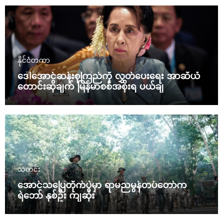
နိုင်ငံတကာ
ဒေါ်အောင်ဆန်းစုကြည်ကို လွှတ်ပေးရေး အာဆီယံ
တောင်းဆိုချက် မြန်မာစစ်အစိုးရ ပယ်ချ
သတင်း
အောင်သပြေတိုက်ပွဲမှာ ရာမညမွန်တပ်တော်က
ရဲဘော် နှစ်ဦး ကျဆုံး