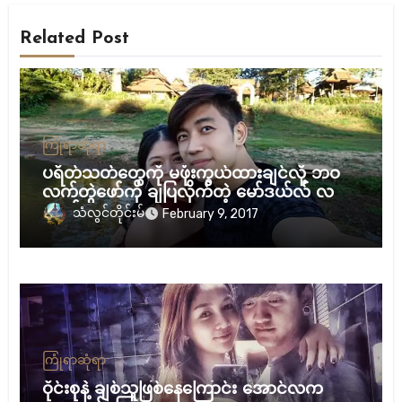
Related Post
ကြုံရာဆုံရာ
ပရိတ်သတ်တွေကို မဖုံးကွယ်ထားချင်လို့ ဘဝ
လက်တွဲဖော်ကို ချပြလိုက်တဲ့ မော်ဒယ်လ် လင်း
မောင်
သံလွင်တိုင်းမ်
February 9, 2017
ကြုံရာဆုံရာ
ဝိုင်းစုနဲ့ ချစ်သူဖြစ်နေကြောင်း အောင်လက