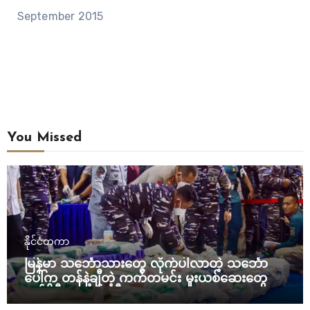
September 2015
You Missed
နိုင်ငံတကာ
မြန်မာ သင်္ဘောသားတွေ လိုက်ပါလာတဲ့ သင်္ဘော
ပေါ်က တန်နဲ့ချီတဲ့ ကက်တမင်း မူးယစ်ဆေးတွေကို
အင်ဒိုနီးရှား ဖမ်းဆီး