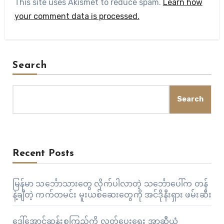
This site uses Akismet to reduce spam.
Learn how
your comment data is processed.
Search
Search
Recent Posts
မြန်မာ သင်္ဘောသားတွေ လိုက်ပါလာတဲ့ သင်္ဘောပေါ်က တန်
နဲ့ချီတဲ့ ကက်တမင်း မူးယစ်ဆေးတွေကို အင်ဒိုနီးရှား ဖမ်းဆီး
ဒေါ်အောင်ဆန်းစုကြည်ကို လွှတ်ပေးရေး အာဆီယံ