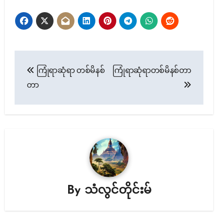
Post
ကြုံရာဆုံရာ တစ်မိနစ်
ကြုံရာဆုံရာတစ်မိနစ်တာ
navigation
တာ
By
သံလွင်တိုင်းမ်