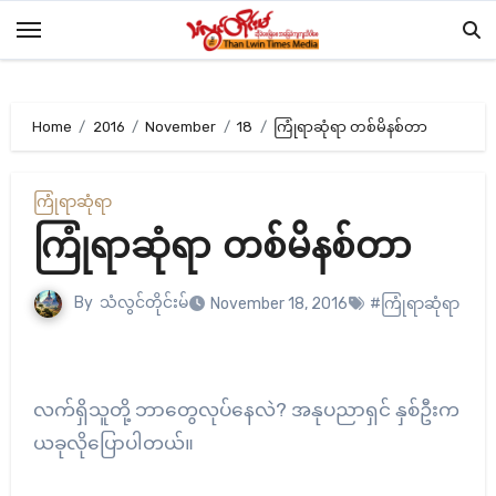
Skip
to
content
Home
2016
November
18
ကြုံရာဆုံရာ တစ်မိနစ်တာ
ကြုံရာဆုံရာ
ကြုံရာဆုံရာ တစ်မိနစ်တာ
By
သံလွင်တိုင်းမ်
November 18, 2016
#ကြုံရာဆုံရာ
လက်ရှိသူတို့ ဘာတွေလုပ်နေလဲ? အနုပညာရှင် နှစ်ဦးက
ယခုလိုပြောပါတယ်။