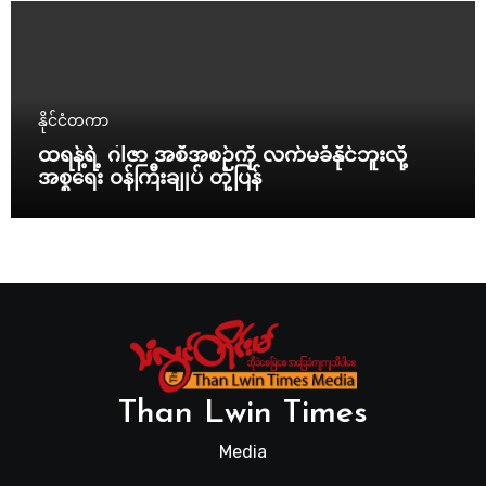
နိုင်ငံတကာ
ထရန့်ရဲ့ ဂါဇာ အစီအစဉ်ကို လက်မခံနိုင်ဘူးလို့
အစ္စရေး ဝန်ကြီးချုပ် တုံ့ပြန်
Than Lwin Times
Media