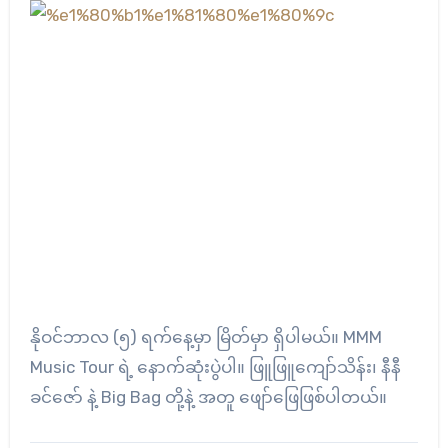
နိုဝင်ဘာလ (၅) ရက်နေ့မှာ မြိတ်မှာ ရှိပါမယ်။ MMM
Music Tour ရဲ့ နောက်ဆုံးပွဲပါ။ ဖြူဖြူကျော်သိန်း၊ နီနီ
ခင်ဇော် နဲ့ Big Bag တို့နဲ့ အတူ ဖျော်ဖြေဖြစ်ပါတယ်။