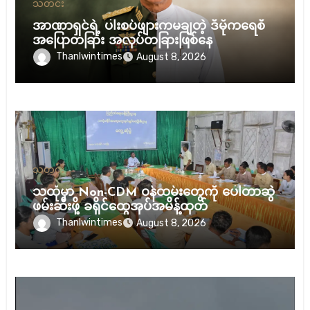
သတင်း
အာဏာရှင်ရဲ့ ပါးစပ်ဖျားကမချတဲ့ ဒီမိုကရေစီ
အပြောတခြား အလုပ်တခြားဖြစ်နေ
Thanlwintimes
August 8, 2026
သတင်း
သထုံမှာ Non-CDM ဝန်ထမ်းတွေကို ပေါ်တာဆွဲ
ဖမ်းဆီးဖို့ ခရိုင်ထွေအုပ်အမိန့်ထုတ်
Thanlwintimes
August 8, 2026