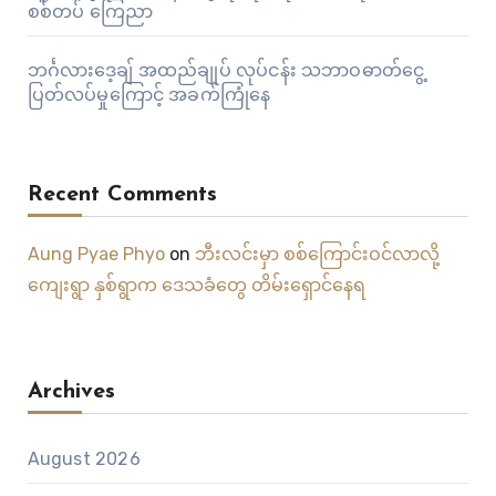
စစ်တပ် ကြေညာ
ဘင်္ဂလားဒေ့ချ် အထည်ချုပ် လုပ်ငန်း သဘာဝဓာတ်ငွေ့
ပြတ်လပ်မှုကြောင့် အခက်ကြုံနေ
Recent Comments
Aung Pyae Phyo
on
ဘီးလင်းမှာ စစ်ကြောင်းဝင်လာလို့
ကျေးရွာ နှစ်ရွာက ဒေသခံတွေ တိမ်းရှောင်နေရ
Archives
August 2026