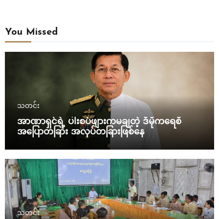
You Missed
သတင်း
အာဏာရှင်ရဲ့ ပါးစပ်ဖျားကမချတဲ့ ဒီမိုကရေစီ
အပြောတခြား အလုပ်တခြားဖြစ်နေ
သတင်း