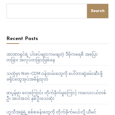
Search
Recent Posts
အာဏာရှင်ရဲ့ ပါးစပ်ဖျားကမချတဲ့ ဒီမိုကရေစီ အပြော
တခြား အလုပ်တခြားဖြစ်နေ
သထုံမှာ Non-CDM ဝန်ထမ်းတွေကို ပေါ်တာဆွဲဖမ်းဆီးဖို့
ခရိုင်ထွေအုပ်အမိန့်ထုတ်
ဖာပွန်မှာ လေကြောင်း တိုက်ခိုက်မှုကြောင့် ကလေးငယ်တစ်
ဦး အပါအဝင် နှစ်ဦးသေဆုံး
ဟူသီအဖွဲ့ရဲ့ စစ်စခန်းတွေကို တိုက်ခိုက်မယ်လို့ ယီမင်