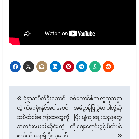
Post
မုံရွာသပိတ်ဦးဆောင်
စစ်ကောင်စီက လူထုသစ္စာ
navigation
တဲ့ ကိုဝေမိုးနိုင်အပါအဝင်
အဓိဌာန်ပြုပွဲမှာ ပါလို့ဆို
သပိတ်စစ်ကြောင်းတွေကို
ပြီး ပျံကျစျေးသည်တွေ
သတင်းပေးဖမ်းခိုင်း တဲ့
ကို ဈေးရောင်းခွင့် ပိတ်ပင်
စည်ပင်အရာရှိ ဦးသုခပစ်