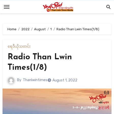
Skip
to
content
Home
2022
August
1
Radio Than Lwin Times(1/8)
ရေဒီယို
သတင်း
Radio Than Lwin
Times(1/8)
By
Thanlwintimes
August 1, 2022