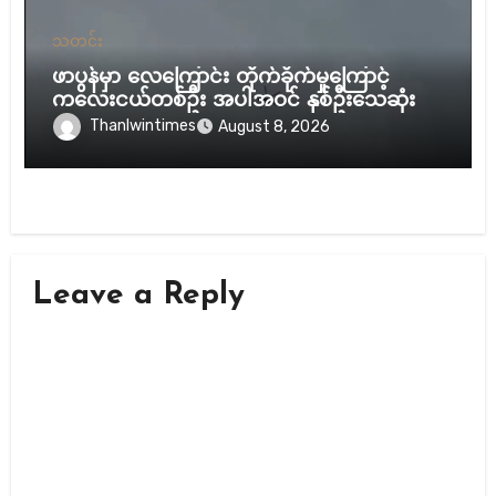
သတင်း
ဖာပွန်မှာ လေကြောင်း တိုက်ခိုက်မှုကြောင့်
ကလေးငယ်တစ်ဦး အပါအဝင် နှစ်ဦးသေဆုံး
Thanlwintimes
August 8, 2026
Leave a Reply