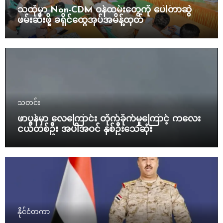
သထုံမှာ Non-CDM ဝန်ထမ်းတွေကို ပေါ်တာဆွဲ
ဖမ်းဆီးဖို့ ခရိုင်ထွေအုပ်အမိန့်ထုတ်
သတင်း
ဖာပွန်မှာ လေကြောင်း တိုက်ခိုက်မှုကြောင့် ကလေး
ငယ်တစ်ဦး အပါအဝင် နှစ်ဦးသေဆုံး
နိုင်ငံတကာ