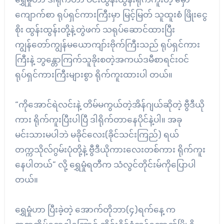
ကျောက်စာ ရုပ်ရှင်ကားကြီးမှာ မြင့်မြတ် သူထူးစံ ဖြိုးငွေ
စိုး ထွန်းထွန်းတို့နဲ့တွဲဖက် သရုပ်ဆောင်ထားပြီး
ကျွန်တော်ကျွန်မယောကျာ်းဗိုက်ကြီးသည် ရုပ်ရှင်ကား
ကြီးနဲ့ ဘွန္တောကြက်သူခိုးစတဲ့အကယ်ဒမီစာရင်းဝင်
ရုပ်ရှင်ကားကြီးများစွာ ရိုက်ကူးထားပါ တယ်။
“ကိုအောင်ရဲလင်းနဲ့ တိမ်မကွယ်တဲ့အိန်ဂျယ်ဆိုတဲ့ ဗွီဒီယို
ကား ရိုက်ကူးပြီးပါပြီ ဒါရိုက်တာနေပိုင်နဲ့ပါ။ အခု
မင်းသားမပါဘဲ မခိုင်လေး(ခိုင်သင်းကြည်) ရယ်
တက္ကသိုလ်ဂွမ်းပုံတို့နဲ့ ဗွီဒီယိုကားလေးတစ်ကား ရိုက်ကူး
နေပါတယ်” လို့ ရွှေမှုံရတီက သံလွင်တိုင်းမ်ကိုပြောပါ
တယ်။
ရွှေမှုံဟာ ပြီးခဲ့တဲ့ အောက်တိုဘာ(၄)ရက်နေ့ က