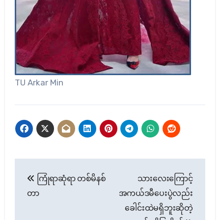
TU Arkar Min
Post
ကြုံရာဆုံရာ တစ်မိနစ်
သားလေးကြောင့်
navigation
တာ
အကယ်ဒမီပေးပွဲလည်း
ခေါင်းထဲမရှိဘူးဆိုတဲ့