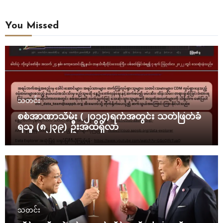
You Missed
သတင်း
စစ်အာဏာသိမ်း (၂၀၁၄)ရက်အတွင်း သတ်ဖြတ်ခံ
ရသူ (၈၂၃၉) ဦးအထိရှိလာ
သတင်း