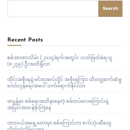
Search
Recent Posts
စစ်အာဏာသိမ်း (၂၀၁၄)ရက်အတွင်း သတ်ဖြတ်ခံရသူ
(၈၂၃၉) ဦးအထိရှိလာ
ထိုင်းအစိုးရနဲ့ မင်းအောင်လှိုင် အစိုးရကြား ထိတွေ့ဆက်ဆံမှု
တော်လှန်ရေးအပေါ် သက်ရောက်နိုင်လား
ဖာပွန်မှာ စစ်ရေးအထိနာနေတဲ့ စစ်တပ်လေကြောင်းနဲ့
အပြင်းအထန်ဗုံးကြဲနေ
ထားဝယ်အရှေ့တောမှာ စစ်ကြောင်းက စက်သုံးဆီတွေ
လိုက်လံသိမ်းယူနေ