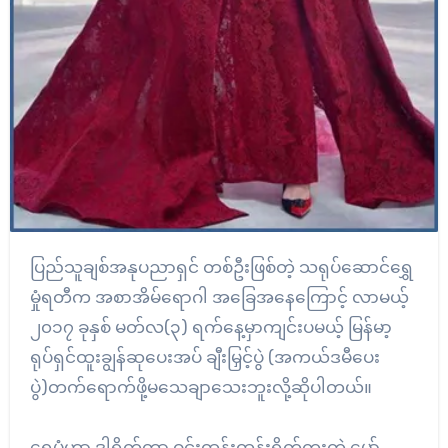
ပြည်သူချစ်အနုပညာရှင် တစ်ဦးဖြစ်တဲ့ သရုပ်ဆောင်ရွှေ
မှုံရတီက အစာအိမ်ရောဂါ အခြေအနေကြောင့် လာမယ့်
၂၀၁၇ ခုနှစ် မတ်လ(၃) ရက်နေ့မှာကျင်းပမယ့် မြန်မာ့
ရုပ်ရှင်ထူးချွန်ဆုပေးအပ် ချီးမြှင့်ပွဲ (အကယ်ဒမီပေး
ပွဲ)တက်ရောက်ဖို့မသေချာသေးဘူးလို့ဆိုပါတယ်။
ရွှေမှုံဟာ ဒါရိုက်တာ ဝင်းထွန်းထွန်းရိုက်ကူးတဲ့ မှော်