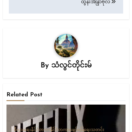
ထွန်းအိန္ဒြာဗိုလ်
By
သံလွင်တိုင်းမ်
Related Post
စီးပွားရေး
နိုင်ငံတကာ
နိုင်ငံတကာ
ဖျော်ဖြေရေး
သတင်း