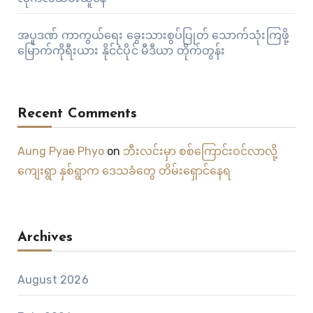
အပူဒဏ် ကာကွယ်ရေး ခွေးသားစွပ်ပြုတ် သောက်သုံးကြဖို့
မြောက်ကိုရီးယား နိုင်ငံပိုင် မီဒီယာ တိုက်တွန်း
Recent Comments
Aung Pyae Phyo
on
ဘီးလင်းမှာ စစ်ကြောင်းဝင်လာလို့
ကျေးရွာ နှစ်ရွာက ဒေသခံတွေ တိမ်းရှောင်နေရ
Archives
August 2026