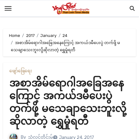
Skip
to
content
Home
2017
January
24
အစာအိမ်ရောဂါအခြေအနေကြောင့် အကယ်ဒမီပေးပွဲ တက်ဖို့ မ
သေချာသေးဘူးလို့ဆိုလာတဲ့ ရွှေမှုံရတီ
ဖျော်ဖြေရေး
အစာအိမ်ရောဂါအခြေအနေ
ကြောင့် အကယ်ဒမီပေးပွဲ
တက်ဖို့ မသေချာသေးဘူးလို့
ဆိုလာတဲ့ ရွှေမှုံရတီ
By
သံလွင်တိုင်းမ်
January 24, 2017