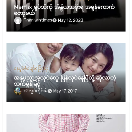
Netflix ရုပ်သံကို အိန္ဒိယအစိုးရ အခွန်ကောက်
တော့မယ်
Thanlwintimes
May 12, 2023
နေမှုပုံစံ
ဖျော်ဖြေရေး
အနုပညာအလုပ်တွေ ပြန်လုပ်နေပြီလို့ ဆိုလာတဲ့
သက်မွန်မြင့်
သံလွင်တိုင်းမ်
May 17, 2017