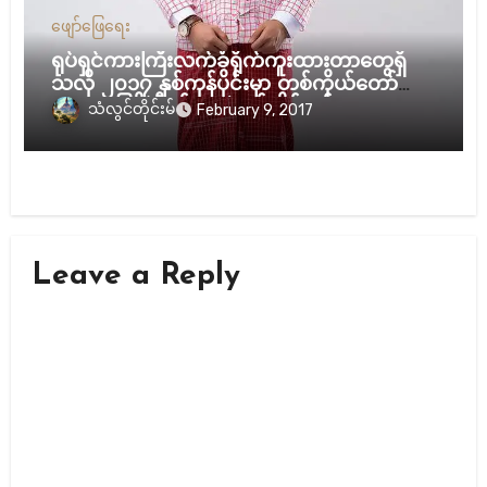
ဖျော်ဖြေရေး
ရုပ်ရှင်ကားကြီးလက်ခံရိုက်ကူးထားတာတွေရှိ
သလို ၂၀၁၇ နှစ်ကုန်ပိုင်းမှာ တစ်ကိုယ်တော်
အခွေချပြဖို့ စီစဉ်နေတဲ့ မွန်တိုင်းရင်းသားလေး
သံလွင်တိုင်းမ်
February 9, 2017
သရုပ်ဆောင်မော်ဒယ်လ် ချမ်းညီညီနှင့် တွေ့ဆုံ
ခြင်း
Leave a Reply