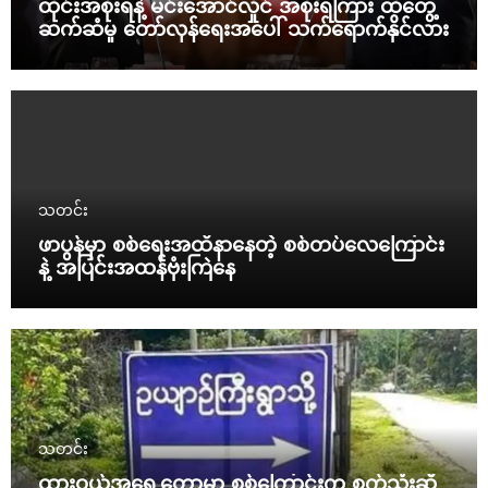
ထိုင်းအစိုးရနဲ့ မင်းအောင်လှိုင် အစိုးရကြား ထိတွေ့
ဆက်ဆံမှု တော်လှန်ရေးအပေါ် သက်ရောက်နိုင်လား
သတင်း
ဖာပွန်မှာ စစ်ရေးအထိနာနေတဲ့ စစ်တပ်လေကြောင်း
နဲ့ အပြင်းအထန်ဗုံးကြဲနေ
သတင်း
ထားဝယ်အရှေ့တောမှာ စစ်ကြောင်းက စက်သုံးဆီ