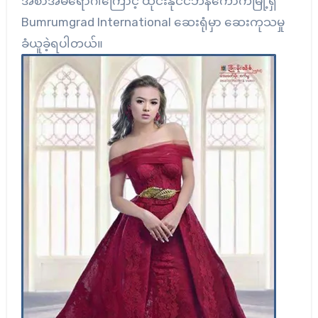
အစာအိမ်ရောဂါကြောင့် ထိုင်းနိုင်ငံဘန်ကောက်မြို့ရှိ
Bumrumgrad International ဆေးရုံမှာ ဆေးကုသမှု
ခံယူခဲ့ရပါတယ်။