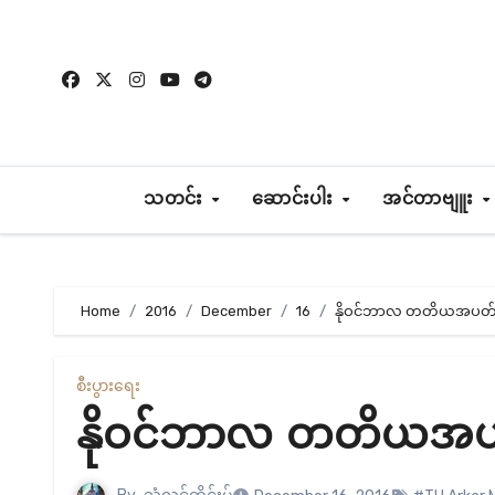
Skip
to
content
သတင်း
ဆောင်းပါး
အင်တာဗျူး
Home
2016
December
16
နိုဝင်ဘာလ တတိယအပတ် ကု
စီးပွားရေး
နိုဝင်ဘာလ တတိယအပတ် 