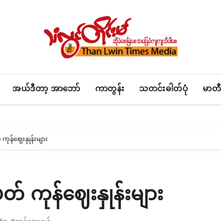
အယ်ဒီတာ့ အာဘော်
ကာတွန်း
သတင်းဓါတ်ပုံ
မာတီ
န်ဈေးနှုန်းများ
ကုန်ဈေးနှုန်းများ