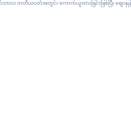
နိုဝ်ဘာလ တတိယပတ်အတွင်း ကောက်ယူထားခြင်းဖြစ်ပြီး ဈေးနှုန