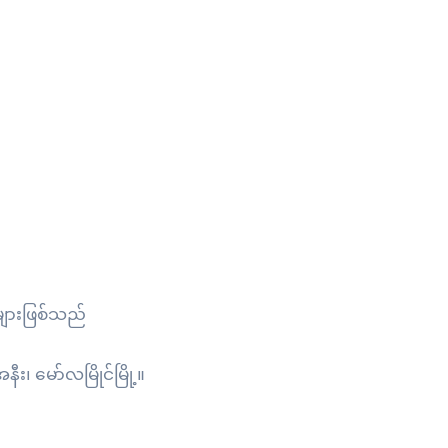
များဖြစ်သည်
နီး၊ မော်လမြိုင်မြို့။