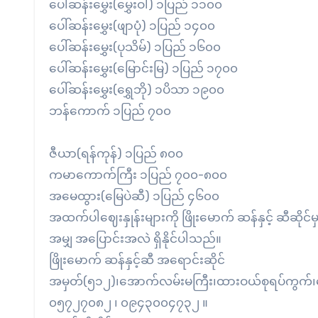
ပေါ်ဆန်းမွှေး(မွှေးဝါ) ၁ပြည် ၁၁၀၀
ပေါ်ဆန်းမွှေး(ဖျာပုံ) ၁ပြည် ၁၄၀၀
ပေါ်ဆန်းမွှေး(ပုသိမ်) ၁ပြည် ၁၆၀၀
ပေါ်ဆန်းမွှေး(မြောင်းမြ) ၁ပြည် ၁၇၀၀
ပေါ်ဆန်းမွှေး(ရွှေဘို) ၁ပိသာ ၁၉၀၀
ဘန်ကောက် ၁ပြည် ၇၀၀
ဇီယာ(ရန်ကုန်) ၁ပြည် ၈၀၀
ကမာကောက်ကြီး ၁ပြည် ၇၀၀-၈၀၀
အမေထွား(မြေပဲဆီ) ၁ပြည် ၄၆၀၀
အထက်ပါဈေးနှုန်းများကို ဖြိုးမောက် ဆန်နှင့် ဆီဆို
အမျှ အပြောင်းအလဲ ရှိနိုင်ပါသည်။
ဖြိုးမောက် ဆန်နှင့်ဆီ အရောင်းဆိုင်
အမှတ်(၅၁၂)၊အောက်လမ်းမကြီး၊ထားဝယ်စုရပ်ကွက်၊မော်
၀၅၇၂၇၀၈၂ ၊ ၀၉၄၃၀၀၄၇၃၂ ။