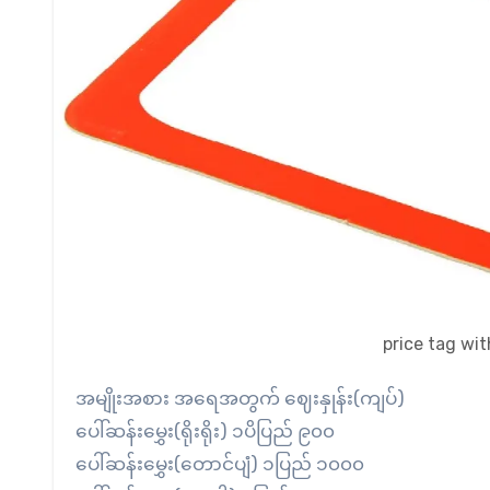
price tag wi
အမျိုးအစား အရေအတွက် ဈေးနှုန်း(ကျပ်)
ပေါ်ဆန်းမွှေး(ရိုးရိုး) ၁ပိပြည် ၉၀၀
ပေါ်ဆန်းမွှေး(တောင်ပျံ) ၁ပြည် ၁၀၀၀