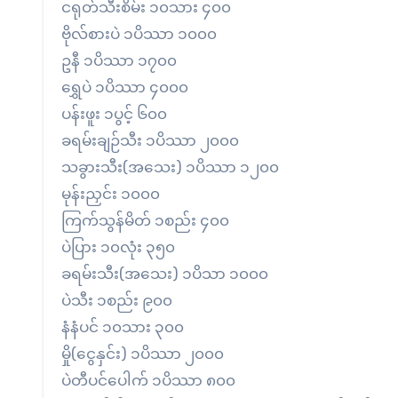
ငရုတ်သီးစိမ်း ၁၀သား ၄၀၀
ဗိုလ်စားပဲ ၁ပိဿာ ၁၀၀၀
ဥနီ ၁ပိဿာ ၁၇၀၀
ရွှေပဲ ၁ပိဿာ ၄၀၀၀
ပန်းဖူး ၁ပွင့် ၆၀၀
ခရမ်းချဉ်သီး ၁ပိဿာ ၂၀၀၀
သခွားသီး(အသေး) ၁ပိဿာ ၁၂၀၀
မုန်းညှင်း ၁၀၀၀
ကြက်သွန်မိတ် ၁စည်း ၄၀၀
ပဲပြား ၁၀လုံး ၃၅၀
ခရမ်းသီး(အသေး) ၁ပိသာ ၁၀၀၀
ပဲသီး ၁စည်း ၉၀၀
နံနံပင် ၁၀သား ၃၀၀
မှို(ငွေနှင်း) ၁ပိဿာ ၂၀၀၀
ပဲတီပင်ပေါက် ၁ပိဿာ ၈၀၀