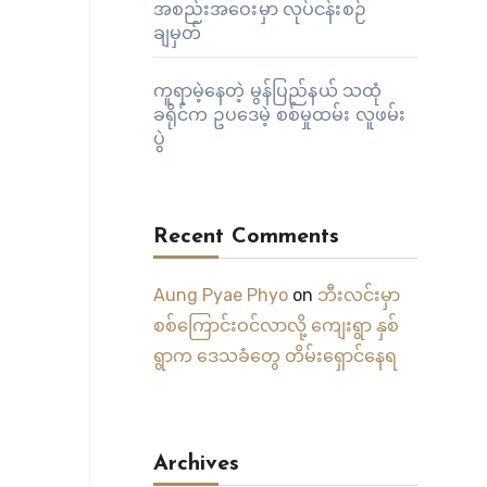
အစည်းအဝေးမှာ လုပ်ငန်းစဉ်
ချမှတ်
ကူရာမဲ့နေတဲ့ မွန်ပြည်နယ် သထုံ
ခရိုင်က ဥပဒေမဲ့ စစ်မှုထမ်း လူဖမ်း
ပွဲ
Recent Comments
Aung Pyae Phyo
on
ဘီးလင်းမှာ
စစ်ကြောင်းဝင်လာလို့ ကျေးရွာ နှစ်
ရွာက ဒေသခံတွေ တိမ်းရှောင်နေရ
Archives