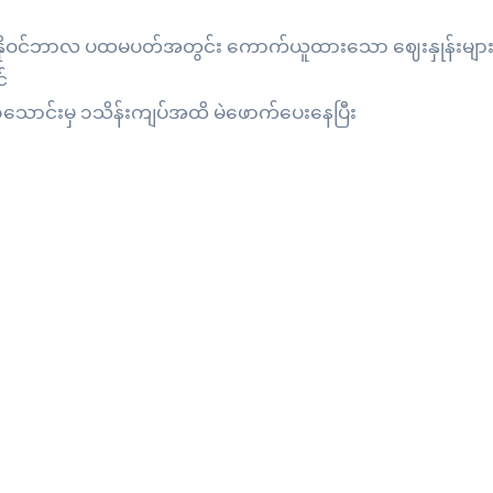
်မှ နိုဝင်ဘာလ ပထမပတ်အတွင်း ကောက်ယူထားသော ဈေးနှုန်းများဖြ
်
၃သောင်းမှ ၁သိန်းကျပ်အထိ မဲဖောက်ပေးနေပြီး