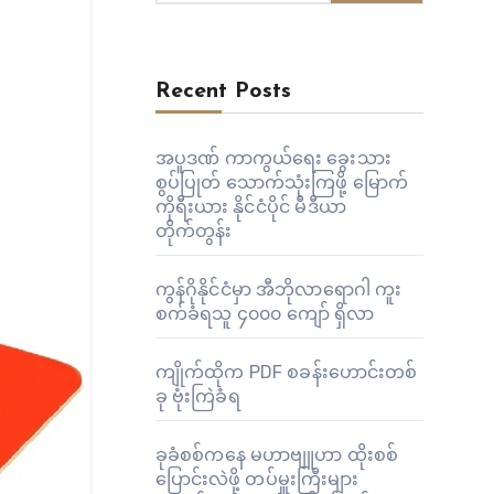
Recent Posts
အပူဒဏ် ကာကွယ်ရေး ခွေးသား
စွပ်ပြုတ် သောက်သုံးကြဖို့ မြောက်
ကိုရီးယား နိုင်ငံပိုင် မီဒီယာ
တိုက်တွန်း
ကွန်ဂိုနိုင်ငံမှာ အီဘိုလာရောဂါ ကူး
စက်ခံရသူ ၄၀၀၀ ကျော် ရှိလာ
ကျိုက်ထိုက PDF စခန်းဟောင်းတစ်
ခု ဗုံးကြဲခံရ
ခုခံစစ်ကနေ မဟာဗျူဟာ ထိုးစစ်
ပြောင်းလဲဖို့ တပ်မှူးကြီးများ