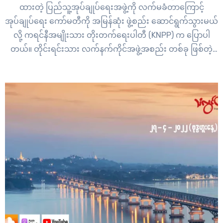
ထားတဲ့ ပြည်သူ့အုပ်ချုပ်ရေးအဖွဲ့ကို လက်မခံတာကြောင့်
အုပ်ချုပ်ရေး ကော်မတီကို အမြန်ဆုံး ဖွဲ့စည်း ဆောင်ရွက်သွားမယ်
လို့ ကရင်နီအမျိုးသား တိုးတက်ရေးပါတီ (KNPP) က ပြောပါ
တယ်။ တိုင်းရင်းသား လက်နက်ကိုင်အဖွဲ့အစည်း တစ်ခု ဖြစ်တဲ့
KNPP က ကရင်နီပြည်နယ်မှာ ပြည်ထောင်စုလွှတ်တော် ကိုယ်စား
ပြုကော်မတီ (CRPH)…