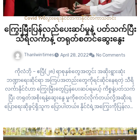
Covid 19
စီးပွားရေး
နိုင်ငံတကာ
နိုင်ငံတကာ
သတင်း
ကြွေးမြီးပြန်လည်ပေးဆပ်မှုနဲ့ ပတ်သက်ပြီး
သီရိလင်္ကာနဲ့ တရုတ်စတင်ဆွေးနွေး
Thanlwintimes
April 28, 2022
No Comments
ကိုလံဘို – ဧပြီ(၂၈) ရာစုနှစ်တွေအတွင်း အဆိုးရွားဆုံး
ဘဏ္ဍာရေးဆိုင်ရာ အကြပ်အတည်းတွေကိုရင်ဆိုင်နေရတဲ့ သီရိ
လင်္ကာနိုင်ငံဟာ ကြွေးမြီးတွေပြန်ပေးဆပ်ရမယ့် ကိစ္စနဲ့ပတ်သက်
ပြီး တရုတ်အစိုးရနဲ့ဆွေးနွေ မှုကိုစတင်လိုက်တယ်လို့အဆိုးရ
ပြောရေးဆိုခွင့်ရှိသူက ပြောပါတယ်။ နိုင်ငံရဲ့အကြွေးကိုပြန်လည်
ပေးဆောင်ဖို့လိုတယ်ဆိုပြီး တရုတ်နိုင်ငံက သီရီလင်္ကာကို
သတိပေးထားတယ် လို့ ပြန်ကြားရေးဝန်ကြီး ဂိုဒါဟီဝါက ပြောပါ
တယ်။ “IMFအနေနဲ့သီရီလင်္ကာကိုစေ့စပ်ဆောင်ရွက်နေပြီဖြစ်တာ