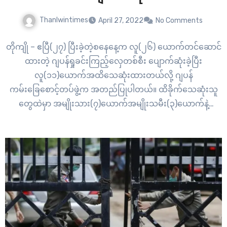
Thanlwintimes
April 27, 2022
No Comments
တိုကျို – ဧပြီ(၂၇) ပြီးခဲ့တဲ့စနေနေ့က လူ(၂၆) ယောက်တင်ဆောင်
ထားတဲ့ ဂျပန်ရှုခင်းကြည့်လှေတစ်စီး ပျောက်ဆုံးခဲ့ပြီး
လူ(၁၁)ယောက်အထိသေဆုံးထားတယ်လို့ ဂျပန်
ကမ်းခြေစောင့်တပ်ဖွဲ့က အတည်ပြုပါတယ်။ ထိခိုက်သေဆုံးသူ
တွေထဲမှာ အမျိုးသား(၇)ယောက်အမျိုးသမီး(၃)ယောက်နဲ့
ကလေး(၁) ယောက်ပါဝင်ပြီး တချို့သူတွေကိုတော့ ရေထဲမှာ
သတိမေ့မျောနေစဉ်ရှာတွေ့ခဲ့သူတွေနဲ့ ကမ်းပါးပေါ်မျောပါသွားသူ
တွေရှိတယ်လို့ သိရပါတယ်။ လှေပေါ်ပါလူ(၂၆)ယောက်မှာ
(၂၄)ယောက်ကခရီးသွားဧည့်သည်တွေဖြစ်ပြီး ကျန်(၂)ယောက်
မှာ ကပ်ပတိန်နဲ့သူ့နောက်လိုက်တို့ဖြစ်ပြီး အဲဒီထဲမှာ
ကလေး(၂)ယောက်ပါဝင်တယ်လို့သိရပါတယ်။ ကာဇူ(1) လို့
အမည်ရတဲ့ လှေဟာ ဂျပန်မြောက်ဘက်အကျဆုံးက…