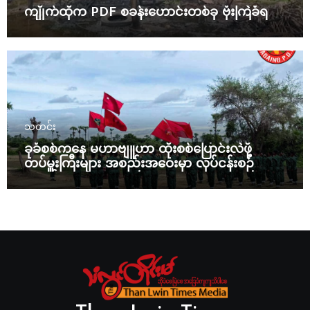
ကျိုက်ထိုက PDF စခန်းဟောင်းတစ်ခု ဗုံးကြဲခံရ
သတင်း
ခုခံစစ်ကနေ မဟာဗျူဟာ ထိုးစစ်ပြောင်းလဲဖို့
တပ်မှူးကြီးများ အစည်းအဝေးမှာ လုပ်ငန်းစဉ်
ချမှတ်