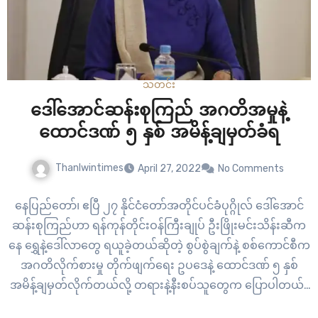
သတင်း
ဒေါ်အောင်ဆန်းစုကြည် အဂတိအမှုနဲ့
ထောင်ဒဏ် ၅ နှစ် အမိန့်ချမှတ်ခံရ
Thanlwintimes
April 27, 2022
No Comments
နေပြည်တော်၊ ဧပြီ ၂၇ နိုင်ငံတော်အတိုင်ပင်ခံပုဂ္ဂိုလ် ဒေါ်အောင်
ဆန်းစုကြည်ဟာ ရန်ကုန်တိုင်းဝန်ကြီးချုပ် ဦးဖြိုးမင်းသိန်းဆီက
နေ ရွှေနဲ့ဒေါ်လာတွေ ရယူခဲ့တယ်ဆိုတဲ့ စွပ်စွဲချက်နဲ့ စစ်ကောင်စီက
အဂတိလိုက်စားမှု တိုက်ဖျက်ရေး ဥပဒေနဲ့ ထောင်ဒဏ် ၅ နှစ်
အမိန့်ချမှတ်လိုက်တယ်လို့ တရားနဲ့နီးစပ်သူတွေက ပြောပါတယ်။
ဒီအမှုအတွက် ဒီက‌နေ့ ဧပြီ ၂၇ ရက်နေ့မှာ ဒေါ်အောင်ဆန်းစုကြည်