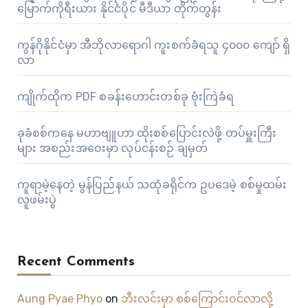
မြောက်ကိုရီးယား နိုင်ငံပိုင် မီဒီယာ တိုက်တွန်း
ကွန်ဂိုနိုင်ငံမှာ အီဘိုလာရောဂါ ကူးစက်ခံရသူ ၄၀၀၀ ကျော် ရှိ
လာ
ကျိုက်ထိုက PDF စခန်းဟောင်းတစ်ခု ဗုံးကြဲခံရ
ခုခံစစ်ကနေ မဟာဗျူဟာ ထိုးစစ်ပြောင်းလဲဖို့ တပ်မှူးကြီး
များ အစည်းအဝေးမှာ လုပ်ငန်းစဉ် ချမှတ်
ကူရာမဲ့နေတဲ့ မွန်ပြည်နယ် သထုံခရိုင်က ဥပဒေမဲ့ စစ်မှုထမ်း
လူဖမ်းပွဲ
Recent Comments
Aung Pyae Phyo
on
ဘီးလင်းမှာ စစ်ကြောင်းဝင်လာလို့