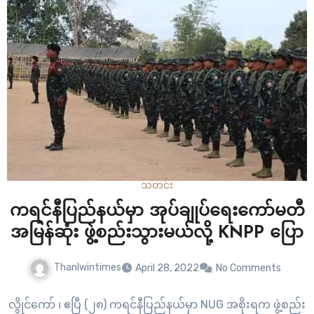
ချုပ်ဆိုရမှာ ဖြစ်ပါတယ်။…
သတင်း
ကရင်နီပြည်နယ်မှာ အုပ်ချုပ်ရေးကော်မတီ
အမြန်ဆုံး ဖွဲ့စည်းသွားမယ်လို့ KNPP ပြော
Thanlwintimes
April 28, 2022
No Comments
လွိုင်ကော် ၊ ဧပြီ (၂၈) ကရင်နီပြည်နယ်မှာ NUG အစိုးရက ဖွဲ့စည်း