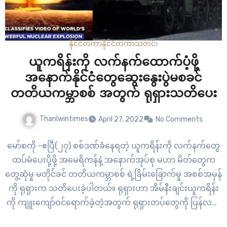
နိုင်ငံတကာ
နိုင်ငံတကာ
သတင်း
ယူကရိန်းကို လက်နက်ထောက်ပံ့ဖို့
အနောက်နိုင်ငံတွေဆွေးနွေးပွဲမစခင်
တတိယကမ္ဘာစစ် အတွက် ရုရှားသတိပေး
Thanlwintimes
April 27, 2022
No Comments
မော်စကို -ဧပြီ(၂၇) စစ်ဒဏ်ခံနေရတဲ့ ယူကရိန်းကို လက်နက်တွေ
ထပ်မံပေးပို့ဖို့ အမေရိကန်နဲ့ အနောက်အုပ်စု မဟာ မိတ်တွေက
တွေ့ဆုံမှု မတိုင်ခင် တတိယကမ္ဘာစစ် ရဲ့ခြိမ်းခြောက်မှု အစစ်အမှန်
ကို ရုရှားက သတိပေးခဲ့ပါတယ်။ ရုရှားဟာ အိမ်နီးချင်းယူကရိန်း
ကို ကျူးကျော်ဝင်ရောက်ခဲ့တဲ့အတွက် ရုရှားတပ်တွေကို ပြန်လည်
ခုခံဖို့ နိုင်ငံတွင်းကို အနောက်နိုင်ငံတွေက လက်နက်အင်အားပံ့ပိုး