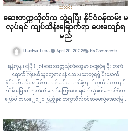
သတင်း
ဆေးတက္ကသိုလ်က ဘွဲ့ရပြီး နိုင်ငံဝန်ထမ်း မ
လုပ်ရင် ကျပ်သိန်းခြောက်ရာ ပေးလျော်ရ
မည်
Thanlwintimes
April 28, 2022
No Comments
ရန်ကုန် ၊ ဧပြီ (၂၈) ဆေးတက္ကသိုလ်တွေမှာ ဝင်ခွင့်ရပြီး တက်
ရောက်ကြမယ့်သူတွေအနေနဲ့ ဆေးပညာဘွဲ့ရရှိပြီးနောက်
နိုင်ငံဝန်ထမ်းအဖြစ် တာဝန်ထမ်းဆောင်ဖို့ ပျက်ကွက်ပါက ကျပ်
သိန်းခြောက်ရာတိတိ လျော်ကြေးပေး ရမယ်လို့ စစ်ကောင်စီက
ပြောပါတယ်။ ၂၀၂၀ ပြည့်နှစ် တက္ကသိုလ်ဝင်စာမေးပွဲအောင်မြင်
ပြီး ကျန်းမာရေး လူ့စွမ်းအားအရင်းအမြစ် ဦးစီးဌာနအောက်ရှိ
ဆေးတက္ကသိုလ်တွေမှာ တက်ရောက်မယ့် ကျောင်းသား၊
ကျောင်းသူတွေအနေနဲ့ ကတိခံဝန်ချက် စာချုပ်တစ်ရပ် မဖြစ်မနေ