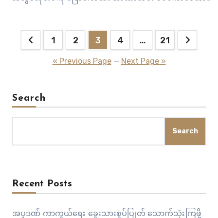
ပုဒ်မ ၅၀၅ (က)၊ ၁၇ (၁)နဲ့ ဖမ်းဆီးတရားစွဲပြီးနောက် ပြစ်ဒဏ်
ချမှတ်ထားတဲ့ နိုင်ငံရေးအကျဉ်းသားတွေနဲ့ နှစ်ကြီးအကျဉ်းသား
Posts
တွေကို ဧပြီလ(၂၄) ရက်နေ့ကစပြီး နယ်ဘက်ထောင်တွေကို…
1
2
3
4
…
21
pagination
« Previous Page
—
Next Page »
Search
Search
Recent Posts
အပူဒဏ် ကာကွယ်ရေး ခွေးသားစွပ်ပြုတ် သောက်သုံးကြဖို့