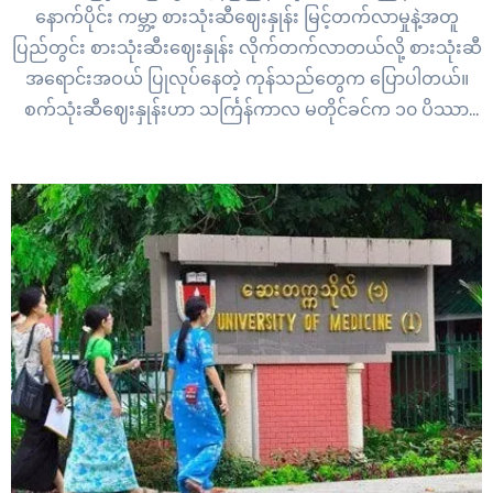
နောက်ပိုင်း ကမ္ဘာ့ စားသုံးဆီဈေးနှုန်း မြင့်တက်လာမှုနဲ့အတူ
ပြည်တွင်း စားသုံးဆီးဈေးနှုန်း လိုက်တက်လာတယ်လို့ စားသုံးဆီ
အရောင်းအဝယ် ပြုလုပ်နေတဲ့ ကုန်သည်တွေက ပြောပါတယ်။
စက်သုံးဆီဈေးနှုန်းဟာ သင်္ကြန်ကာလ မတိုင်ခင်က ၁၀ ပိဿာ
တစ်ပုံးကို ကျပ် ၆၅၀၀၀ ဝန်းကျင်မှာ ရှိခဲ့ရာမှ သင်္ကြန်ကာလ
နောက်ပိုင်းမှာတော့ ကျပ် ၇၀၀၀၀…