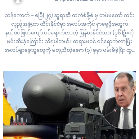
ဘန်ကောက် – ဧပြီ(၂၇) ဆူရာဆီ တက်စ်ဖို့စ် မှ တပ်မတော် ကင်း
လှည့်အဖွဲ့ဟာ ထိုင်းနိုင်ငံမှာ အလုပ်အကိုင် ရှာဖွေဖို့အတွက်
နယ်စပ်ဖြတ်ကျော် ဝင်ရောက်လာတဲ့ မြန်မာနိုင်ငံသား (၇၆)ဦးကို
ဖမ်းဆီးခဲ့ကြောင်း သိရပါတယ်။ တရားမဝင် ဝင်ရောက်လာပြီး
အလုပ်ရှာဖွေသူတွေကို မတူညီတဲ့နေရာ (၃) ခုမှာ ဖမ်းမိခဲ့ပြီး ထွန်
ဖာဖွန် ၊ မောင်း၊ ဘန်ဟွေးနန်းခေါင် နဲ့ ဒမ်မာခမ်တိုင်တို့က…