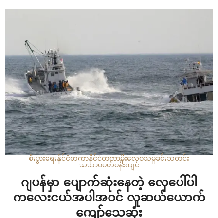
ကူညီမှုတွေဟာ ပိုမိုအရှိန်ဟုန်မြင့်စေခဲ့တာပါ။ ဒါပေမယ့်
နျူကလီးယားလက်နက်ပိုင်ဆိုင်တဲ့ရုရှားနဲ့ ပဋိပက္ခဖြစ်မှာကို စိုးရိမ်
နေတဲ့အတွက်ကြောင့် အနောက်အင်အားကြီးနိုင်ငံတွေက…
စီးပွားရေး
နိုင်ငံတကာ
နိုင်ငံတကာ
မိုးလေဝသ
မှုခင်း
သတင်း
သဘာဝပတ်ဝန်းကျင်
ဂျပန်မှာ ပျောက်ဆုံးနေတဲ့ လှေပေါ်ပါ
ကလေးငယ်အပါအဝင် လူဆယ်ယောက်
ကျော်သေဆုံး