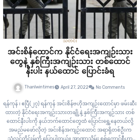
သတင်း
အင်းစိန်ထောင်က နိုင်ငံရေးအကျဉ်းသား
တွေနဲ့ နှစ်ကြီးအကျဉ်းသား တစ်ထောင်
နီးပါး နယ်ထောင် ပြောင်းခံရ
Thanlwintimes
April 27, 2022
No Comments
ရန်ကုန် ၊ ဧပြီ(၂၇) ရန်ကုန် အင်းစိန်ဗဟိုအကျဉ်းထောင်မှာ ဖမ်းဆီး
ထားတဲ့ နိုင်ငံရေးအကျဉ်းသားတချို့နဲ့ နှစ်ကြီးအကျဉ်သား တစ်
ထောင်နီးပါးကို နယ်ဘက်ထောင်တွေထံ ပြောင်းရွှေ့နေတယ်လို့
အမည်မဖော်လိုတဲ့ အင်းစိန်အကျဉ်းထောင် အရာရှိတစ်ဦးက
သံလွင်တိုင်းမ်ကို ပြောပါတယ်။ အာဏာသိမ်း စစ်ကောင်စီဟာ