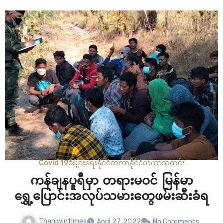
ကို နေပြည်တော်အထူးတရားရုံးကနေ ထောင်ဒဏ် ၅ နှစ်…
Covid 19
စီးပွားရေး
နိုင်ငံတကာ
နိုင်ငံတကာ
သတင်း
ကန်ချနပူရီမှာ တရားမဝင် မြန်မာ
ရွှေ့ပြောင်းအလုပ်သမားတွေဖမ်းဆီးခံရ
Thanlwintimes
April 27, 2022
No Comments