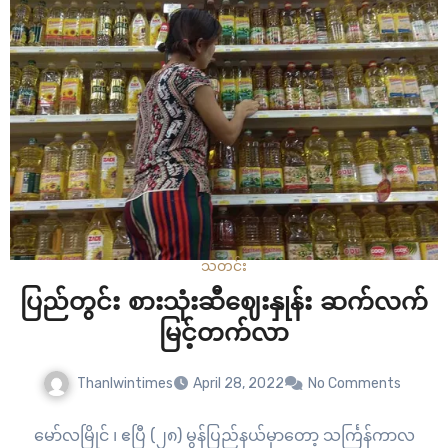
ကြောင့် တခြားသော နိုင်ငံတွေရဲ့အကူ အညီရနေပြီဆိာတာလည်း
သိထားရပါမယ်။ ကမ္ဘာ့ဘဏ်နဲ့ တခြားသော အေဂျင်စီတွေက
လည်း ကူညီကြမယ်လို့ဆိုတဲ့…
သတင်း
ပြည်တွင်း စားသုံးဆီဈေးနှုန်း ဆက်လက်
မြင့်တက်လာ
Thanlwintimes
April 28, 2022
No Comments
မော်လမြိုင် ၊ ဧပြီ (၂၈) မွန်ပြည်နယ်မှာတော့ သင်္ကြန်ကာလ