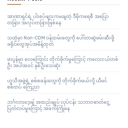
အာဏာရှင်ရဲ့ ပါးစပ်ဖျားကမချတဲ့ ဒီမိုကရေစီ အပြော
တခြား အလုပ်တခြားဖြစ်နေ
သထုံမှာ Non-CDM ဝန်ထမ်းတွေကို ပေါ်တာဆွဲဖမ်းဆီးဖို့
ခရိုင်ထွေအုပ်အမိန့်ထုတ်
ဖာပွန်မှာ လေကြောင်း တိုက်ခိုက်မှုကြောင့် ကလေးငယ်တစ်
ဦး အပါအဝင် နှစ်ဦးသေဆုံး
ဟူသီအဖွဲ့ရဲ့ စစ်စခန်းတွေကို တိုက်ခိုက်မယ်လို့ ယီမင်
စစ်တပ် ကြေညာ
ဘင်္ဂလားဒေ့ချ် အထည်ချုပ် လုပ်ငန်း သဘာဝဓာတ်ငွေ့
ပြတ်လပ်မှုကြောင့် အခက်ကြုံနေ