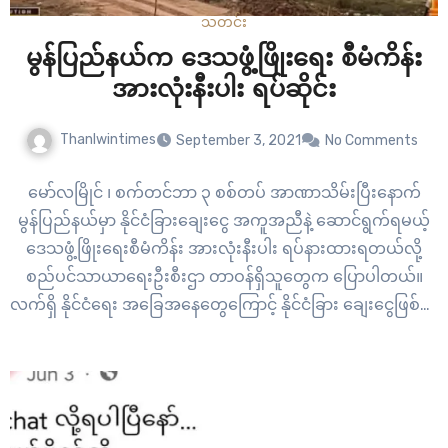
သတင်း
မွန်ပြည်နယ်က ဒေသဖွံ့ဖြိုးရေး စီမံကိန်း
အားလုံးနီးပါး ရပ်ဆိုင်း
Thanlwintimes
September 3, 2021
No Comments
မော်လမြိုင် ၊ စက်တင်ဘာ ၃ စစ်တပ် အာဏာသိမ်းပြီးနောက်
မွန်ပြည်နယ်မှာ နိုင်ငံခြားချေးငွေ အကူအညီနဲ့ ဆောင်ရွက်ရမယ့်
ဒေသဖွံ့ဖြိုးရေးစီမံကိန်း အားလုံးနီးပါး ရပ်နားထားရတယ်လို့
စည်ပင်သာယာရေးဦးစီးဌာ တာဝန်ရှိသူတွေက ပြောပါတယ်။
လက်ရှိ နိုင်ငံရေး အခြေအနေတွေကြောင့် နိုင်ငံခြား ချေးငွေဖြစ်တဲ့
ADBချေးငွေ၊ JICA ချေးငွေ တွေနဲ့ ဆောင်ရွက်မယ့် စီမံကိန်း တွေ
ကို ရပ်နားထားရတာပါ။ ရပ်နားထားတဲ့ စီမံကိန်း…