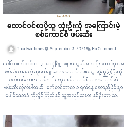
သတင်း
ထောင်ဝင်စာပို့သူ သုံးဦးကို အကြောင်းမဲ့
စစ်ကောင်စီ ဖမ်းဆီး
Thanlwintimes
September 3, 2021
No Comments
ပေါင် ၊ စက်တင်ဘာ ၃ သထုံမြို့ စျေးမသွယ်အကျဥ်းထောင်မှာ အ
ဖမ်းခံထားရတဲ့ သူငယ်ချင်းအား ထောင်ဝင်စာသွားပို့သူ(၃)ဦးကို
စက်တင်ဘာလ တစ်ရက်နေ့မှာ စစ်ကောင်စီက အကြောင်းမဲ့
ဖမ်းဆီးလိုက်ပါတယ်။ စက်တင်ဘာလ ၁ ရက်နေ့ နေ့လည်ပိုင်းမှာ
ပေါင်ဒေသခံ ကိုလှိုင်ကြည်နှင့် သူ့အလုပ်သမား နှစ်ဦးဟာ သထုံ
စျေးမသွယ်အကျဥ်းထောင်မှာ အဖမ်းခံထားရတဲ့ သူငယ်ချင်းဆီ
ထောင်ဝင်စာ သွားတွေ့ခဲ့ပါတယ်။ အဲ့ဒီနောက် ညပိုင်းထိ…