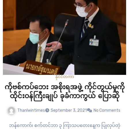
နိုင်ငံတကာ
ကိုဗစ်ကပ်ဘေး အစိုးရအဖွဲ့ ကိုင်တွယ်မှုကို
ထိုင်းဝန်ကြီးချုပ် ခုခံကာကွယ် ပြောဆို
Thanlwintimes
September 3, 2021
No Comments
ဘန်ကောက်၊ စက်တင်ဘာ ၃ ကြာသပတေးနေ့က ပြုလုပ်တဲ့