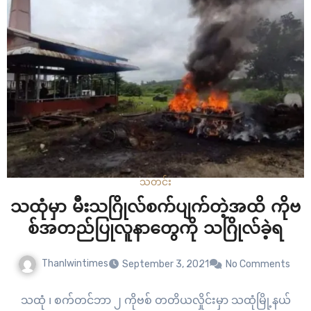
သတင်း
သထုံမှာ မီးသဂြိုလ်စက်ပျက်တဲ့အထိ ကိုဗ
စ်အတည်ပြုလူနာတွေကို သဂြိုလ်ခဲ့ရ
Thanlwintimes
September 3, 2021
No Comments
သထုံ ၊ စက်တင်ဘာ ၂ ကိုဗစ် တတိယလှိုင်းမှာ သထုံမြို့နယ်