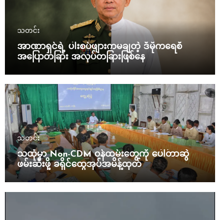
သတင်း
အာဏာရှင်ရဲ့ ပါးစပ်ဖျားကမချတဲ့ ဒီမိုကရေစီ
အပြောတခြား အလုပ်တခြားဖြစ်နေ
သတင်း
သထုံမှာ Non-CDM ဝန်ထမ်းတွေကို ပေါ်တာဆွဲ
ဖမ်းဆီးဖို့ ခရိုင်ထွေအုပ်အမိန့်ထုတ်