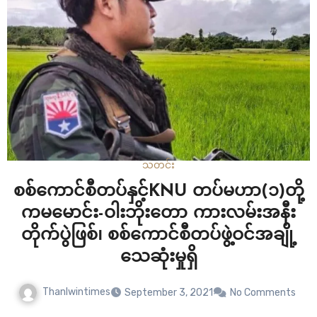
သတင်း
စစ်ကောင်စီတပ်နှင့်KNU တပ်မဟာ(၁)တို့
ကမမောင်း-ဝါးဘိုးတော ကားလမ်းအနီး
တိုက်ပွဲဖြစ်၊ စစ်ကောင်စီတပ်ဖွဲ့ဝင်အချို့
သေဆုံးမှုရှိ
Thanlwintimes
September 3, 2021
No Comments