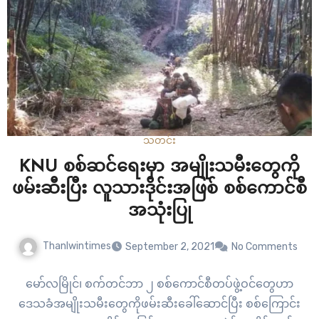
သတင်း
KNU စစ်ဆင်ရေးမှာ အမျိုးသမီးတွေကို
ဖမ်းဆီးပြီး လူသားဒိုင်းအဖြစ် စစ်ကောင်စီ
အသုံးပြု
Thanlwintimes
September 2, 2021
No Comments
မော်လမြိုင်၊ စက်တင်ဘာ ၂ စစ်ကောင်စီတပ်ဖွဲ့ဝင်တွေဟာ
ဒေသခံအမျိုးသမီးတွေကိုဖမ်းဆီးခေါ်ဆောင်ပြီး စစ်ကြောင်း