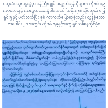
တွေ့ဆုံဆွေးနွေးပွဲမှာ ဝန်ကြီးချုပ် ပရရွတ်ချန်အိုချာက ကိုဗစ် ၁၉
ကပ်ဘေးနှင့် ကာကွယ်ဆေးမူဝါဒအပေါ် အစိုးရ၏ ကိုင်တွယ် ဖြေ
ရှင်းမှုနှင့် ပတ်သက်ပြီး ခုခံ ကာကွယ်ပြောဆိုခဲ့သည်။ လွန်ခဲ့သော
လပေါင်း ၂၀ အတွင်း ကိုဗစ် ၁၉နှင့်အတူ ရှင်သန်နေထိုင်ခဲ့ရ
သော်လည်း ထိုင်းနိုင်ငံ၏ ကိုင်တွယ်မှုသည် ပျမ်းမျှအခြေအနေ
အထက်တွင် ရှိသည်ဟူ၍လည်း ဝန်ကြီးချုပ်က…