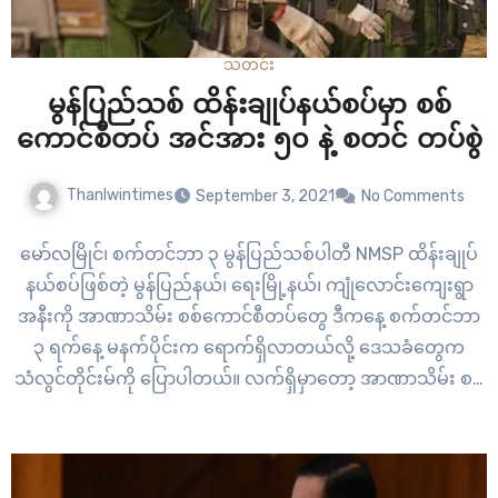
သတင်း
မွန်ပြည်သစ် ထိန်းချုပ်နယ်စပ်မှာ စစ်
ကောင်စီတပ် အင်အား ၅၀ နဲ့ စတင် တပ်စွဲ
Thanlwintimes
September 3, 2021
No Comments
မော်လမြိုင်၊ စက်တင်ဘာ ၃ မွန်ပြည်သစ်ပါတီ NMSP ထိန်းချုပ်
နယ်စပ်ဖြစ်တဲ့ မွန်ပြည်နယ်၊ ရေးမြို့နယ်၊ ကျုံလောင်းကျေးရွာ
အနီးကို အာဏာသိမ်း စစ်ကောင်စီတပ်တွေ ဒီကနေ့ စက်တင်ဘာ
၃ ရက်နေ့ မနက်ပိုင်းက ရောက်ရှိလာတယ်လို့ ဒေသခံတွေက
သံလွင်တိုင်းမ်ကို ပြောပါတယ်။ လက်ရှိမှာတော့ အာဏာသိမ်း စစ်
ကောင်စီတပ် အင်အား ၅၀ ခန့်ဟာ ကျုံလောင်းကျေးရွားအနီးမှာ
တပ်စွဲထားတာ ဖြစ်ပါတယ်။ စစ်ကောင်စီတပ်တွေ…