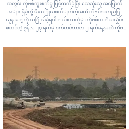
အတွင်း ကိုဗစ်ကူးစက်မှု မြင့်တက်ခဲ့ပြီး သေဆုံးသူ အမြောက်
အများ ရှိခဲ့လို့ မီးသဂြိုလ်စက်ပျက်တဲ့အထိ ကိုဗစ်အတည်ပြု
လူနာတွေကို သဂြိုလ်ခဲ့ရပါတယ်။ သထုံမှာ ကိုဗစ်တတိယလှိုင်း
စတင်တဲ့ ဇွန်လ ၂၇ ရက်မှ စက်တင်ဘာလ ၂ ရက်နေ့အထိ ကိုဗ
စ်-၁၉ ရောဂါ အတည်ပြုပြီးမှ သေဆုံးသူနှင့်သံသယလူနာ
သေဆုံးသူ စုစုပေါင်း…