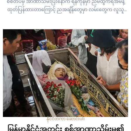
စစ်တပ်မှ အာဏာသိမ်းပြီးနောက် ရန်ကုန်မှာ ညမထွက်ရအမိန့်
ထုတ်ပြန်ထားတာကြောင့် ညအချိန်တွေမှာ လမ်းတွေက လူသူ
သွားလာမှု ငြိမ်သက်နေပြီး တခါတရံ မသော်တာနေတဲ့ အိမ်အနား
မှာ ခွေးဟောင်သံမှ အပ အရာအားလုံးက တိတ်ဆိတ်နေပါတယ်။
…
နိုင်ငံတကာ ဆောင်းပါး
မြန်မာနိုင်ငံအတွင်း စစ်အာဏာသိမ်းမှု၏