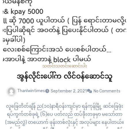
သတင်း
သတင်းဆောင်းပါး
အွန်လိုင်းပေါ်က လိင်ဝန်ဆောင်သူ
Thanlwintimes
September 2, 2021
No Comments
လူခြေတိတ်ချိန် ည(၁၀)နာရီဝန်းကျင်မှာ ရန်ကုန်မြို့ ဆင်ခြေဖုံး
ရပ်ကွက်တစ်ခုရဲ့ (၆)ပေ ပတ်လည် ထပ်ခိုးတခုမှာ မသော်တာ
(အမည်လွှဲ) တယောက် ဖုန်းတစ်လုံးနှင့် အလုပ်များ နေပါတယ်။