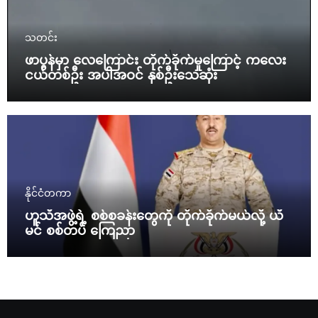
သတင်း
ဖာပွန်မှာ လေကြောင်း တိုက်ခိုက်မှုကြောင့် ကလေး
ငယ်တစ်ဦး အပါအဝင် နှစ်ဦးသေဆုံး
နိုင်ငံတကာ
ဟူသီအဖွဲ့ရဲ့ စစ်စခန်းတွေကို တိုက်ခိုက်မယ်လို့ ယီ
မင် စစ်တပ် ကြေညာ