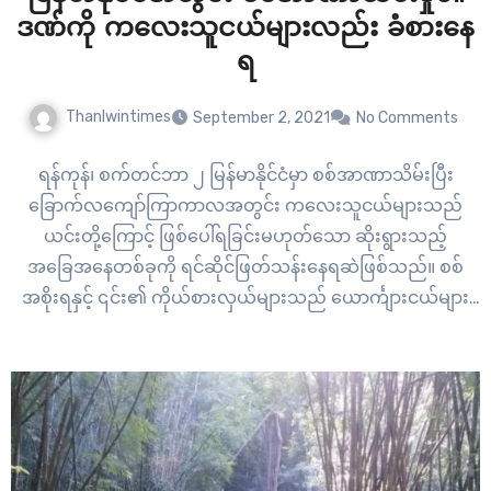
ဒဏ်ကို ကလေးသူငယ်များလည်း ခံစားနေ
ရ
Thanlwintimes
September 2, 2021
No Comments
ရန်ကုန်၊ စက်တင်ဘာ ၂ မြန်မာနိုင်ငံမှာ စစ်အာဏာသိမ်းပြီး
ခြောက်လကျော်ကြာကာလအတွင်း ကလေးသူငယ်များသည်
ယင်းတို့ကြောင့် ဖြစ်ပေါ်ရခြင်းမဟုတ်သော ဆိုးရွားသည့်
အခြေအနေတစ်ခုကို ရင်ဆိုင်ဖြတ်သန်းနေရဆဲဖြစ်သည်။ စစ်
အစိုးရနှင့် ၎င်း၏ ကိုယ်စားလှယ်များသည် ယောင်္ကျားငယ်များ
နှင့် မိန်းကလေးငယ်များကို သတ်ဖြတ်ခဲ့သည်ဟူသော ရလဒ်များ
ရရှိပိုင်ဆိုင်ခဲ့ပြီး ရာပေါင်းများစွာသောသူများကိုလည်း
ထင်ရာမြင်ရာ ထိန်းသိမ်းထားခဲ့ကာ တိုင်းပြည်ကို ရုတ်တရက်ဖြစ်
ပေါ်လာနိုင်ဖွယ်ရှိသည့် လူသားချင်းစာနာထောက်ထား မှုဆိုင်ရာ
ကပ်ဘေးဆီသို့ ကျရောက်လုဆဲဆဲ အခြေအနေတစ်ခုအဖြစ်
တွန်းပို့ခဲ့ပြီးဖြစ်ပါသည်။ အမျိုးသမီးများနှင့်…