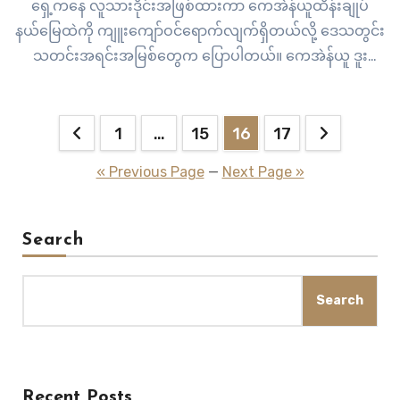
ရှေ့ကနေ လူသားဒိုင်းအဖြစ်ထားကာ ကေအဲန်ယူထိန်းချုပ်
နယ်မြေထဲကို ကျူးကျော်ဝင်ရောက်လျက်ရှိတယ်လို့ ဒေသတွင်း
သတင်းအရင်းအမြစ်တွေက ပြောပါတယ်။ ကေအဲန်ယူ ဒူး
ပလာယာခရိုင် တပ်မဟာ ၆ နယ်မြေထဲကို ကျူးကျော်ဝင်
ရောက်လာတဲ့ အကြမ်းဖက်စစ်ကောင်စီတပ်ဟာ စက်တင်ဘာ ၁
Posts
ရက်နေ့ မနက်ပိုင်းက သူတို့ရောက်ရှိနေတဲ့ ကရင်ပြည်နယ်၊ ကြာ
1
…
15
16
17
အင်းဆိပ်ကြီးမြို့နယ်၊ ပိုင်ကလာဒုံကျေးရွာက အမျိုးသမီးတစ်ဦး
pagination
« Previous Page
—
Next Page »
ကို ဖမ်းဆီးခေါ်ဆောင်သွားခဲ့တာပါ။ စစ်ကောင်စီတပ်ဟာ…
Search
Search
Recent Posts