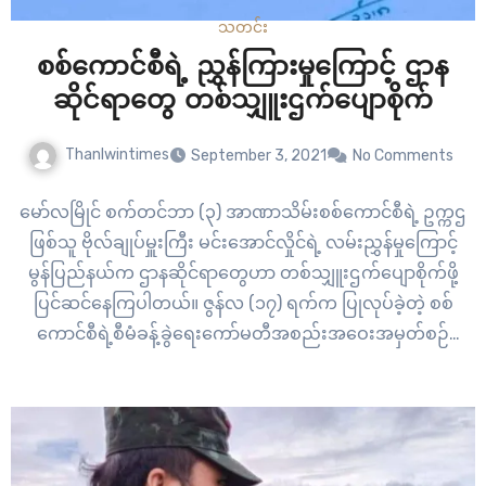
သတင်း
စစ်ကောင်စီရဲ့ ညွှန်ကြားမှုကြောင့် ဌာန
ဆိုင်ရာတွေ တစ်သျှူးဌက်ပျောစိုက်
Thanlwintimes
September 3, 2021
No Comments
မော်လမြိုင် စက်တင်ဘာ (၃) အာဏာသိမ်းစစ်ကောင်စီရဲ့ ဥက္ကဌ
ဖြစ်သူ ဗိုလ်ချုပ်မှူးကြီး မင်းအောင်လှိုင်ရဲ့ လမ်းညွှန်မှုကြောင့်
မွန်ပြည်နယ်က ဌာနဆိုင်ရာတွေဟာ တစ်သျှူးဌက်ပျောစိုက်ဖို့
ပြင်ဆင်နေကြပါတယ်။ ဇွန်လ (၁၇) ရက်က ပြုလုပ်ခဲ့တဲ့ စစ်
ကောင်စီရဲ့စီမံခန့်ခွဲရေးကော်မတီအစည်းအဝေးအမှတ်စဉ်
(၉/၂၀၂၁) မှာ စစ်ကောင်စီဥက္ကဌဖြစ်တဲ့ ဗိုလ်ချုပ်မှူးကြီးမင်း
အောင်လှိုင် က “ပြည်သူလူထုမှ စျေးနှုန်းသက်သာပြီး အာဟာရပြ
ည့်ဝသော ငှက်ပျောသီးဝယ်ယူစားသောက်နိုင်ရေးအတွက်
ငှက်ပျောပင်စိုက်ပျိုးလိုပါက တစ်သျှုးဖီးကြမ်းငှက်ပျော နဲ့ တစ်
သျှူးသီးမွှေးငှက်ပျောပင်များကို…