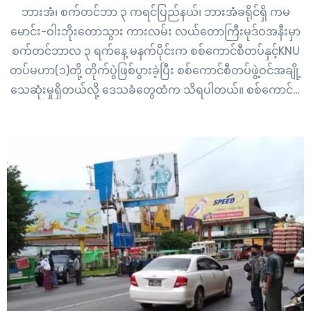
ဘားအံ၊ စက်တင်ဘာ ၃ ကရင်ပြည်နယ်၊ ဘားအံခရိုင်ရှိ ကမ
မောင်း-ဝါးဘိုးတောသွား ကားလမ်း လယ်တောကြီးမုဒ်ဝအနီးမှာ
စက်တင်ဘာလ ၃ ရက်နေ့ မနက်ပိုင်းက စစ်ကောင်စီတပ်နှင့်KNU
တပ်မဟာ(၁)တို့ တိုက်ပွဲဖြစ်ပွားခဲ့ပြီး စစ်ကောင်စီတပ်ဖွဲ့ဝင်အချို့
သေဆုံးမှုရှိတယ်လို့ ဒေသခံတွေထံက သိရပါတယ်။ စစ်ကောင်စီ
တပ် တပ်မ (၂၂) လက်အောက်ခံ ခမရ(၂၀၈)တပ်မှ နယ်မြေကျော်
လှုပ်ရှားမှု လုပ်လာတာကြောင့် KNU တပ်မဟာ(၁) တပ်ရင်း(၁) လှ
ည့်ကင်းအဖွဲ့နဲ့တိုးပြီး တိုက်ပွဲဖြစ်ခဲ့တာဖြစ်ပါတယ်။…