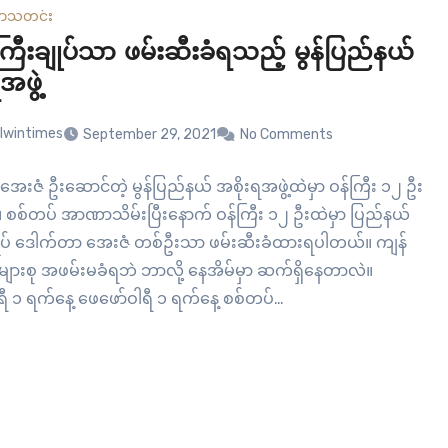
ယာ
သတင်း
်ကြီးချုပ်သာ ဖမ်းဆီးခံရသည့် မွန်ပြည်နယ်
အဖွဲ့
lwintimes
September 29, 2021
No Comments
းဇံ ဦးဆောင်တဲ့ မွန်ပြည်နယ် အစိုးရအဖွဲ့ထဲမှာ ဝန်ကြီး ၁၂ ဦး
။ စစ်တပ် အာဏာသိမ်းပြီးနောက် ဝန်ကြီး ၁၂ ဦးထဲမှာ ပြည်နယ်
ျုပ် ဒေါက်တာ အေးဇံ တစ်ဦးသာ ဖမ်းဆီးခံထားရပါတယ်။ ကျန်
များစု အဖမ်းမခံရဘဲ ဘာလို့ နေအိမ်မှာ ဆက်ရှိနေတာလဲ။
ရီ ၁ ရက်နေ့ ဖေဖော်ဝါရီ ၁ ရက်နေ့ စစ်တပ်…