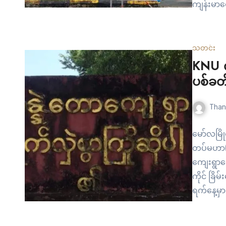
ကျန်းမာ
ကင်းလွတ်ခ
လာသူများအ
မှ ဝင်ရေ
သတင်း
KNU က
ပစ်ခတ်
Than
မော်လမြိ
တပ်မဟာ(၁
ကျေးရွာတ
ကိုင် ခြ
ရက်နေ့မှာ
ကို စစ်က
“ရပ်မိရပ