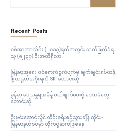
Recent Posts
စစ်အာဏာသိမ်း (၂၀၁၃)ရက်အတွင်း သတ်ဖြတ်ခံရ
သူ (၈၂၃၇) ဦးအထိရှိလာ
မြန်မာ့အရေး ဝင်ရောက်စွက်ဖက်မှု ချက်ချင်းရပ်တန့်
ဖို့ တရုတ်အစိုးရကို SIF တောင်းဆို
မွန်မှာ ဒေသန္တရအမိန့် ပယ်ဖျက်ပေးဖို့ ဒေသခံတွေ
တောင်းဆို
ဦးမင်းအောင်လှိုင် ထိုင်းခရီးစဉ်သွားချိန် ထိုင်း-
မြန်မာနယ်စပ်မှာ တိုက်ပွဲဆက်ဖြစ်နေ