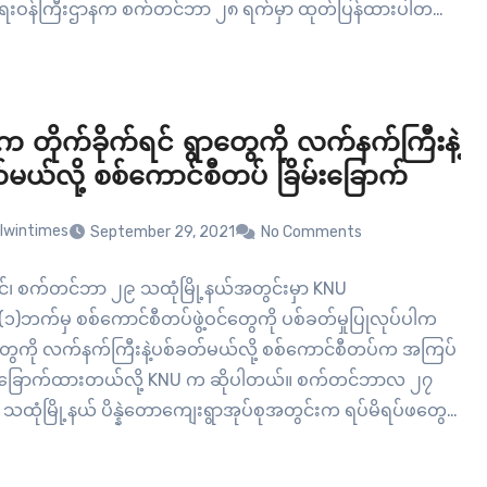
ရေးဝန်ကြီးဌာနက စက်တင်ဘာ ၂၈ ရက်မှာ ထုတ်ပြန်ထားပါတယ်။
ွင့်ပြုထားသူထဲမှာ တိုင်းဒေသကြီးနဲ့ပြည်နယ်အတွင်း ခရီးသွား
ပြင် နိုင်ငံတကာ ဝင်ထွက်ဂိတ်များနဲ့ နယ်စပ်ဝင်ထွက်ဂိတ်များ
ာက်လာသူတွေလည်း ပါဝင်ပါတယ်။ ကင်းလွတ်ခွင့်ရရှိဖို့အတွက်…
 တိုက်ခိုက်ရင် ရွာတွေကို လက်နက်ကြီးနဲ့
မယ်လို့ စစ်ကောင်စီတပ် ခြိမ်းခြောက်
lwintimes
September 29, 2021
No Comments
ုင်၊ စက်တင်ဘာ ၂၉ သထုံမြို့နယ်အတွင်းမှာ KNU
)ဘက်မှ စစ်ကောင်စီတပ်ဖွဲ့ဝင်တွေကို ပစ်ခတ်မှုပြုလုပ်ပါက
ွေကို လက်နက်ကြီးနဲ့ပစ်ခတ်မယ်လို့ စစ်ကောင်စီတပ်က အကြပ်
ိမ်းခြောက်ထားတယ်လို့ KNU က ဆိုပါတယ်။ စက်တင်ဘာလ ၂၇
 သထုံမြို့နယ် ပိန္နဲတောကျေးရွာအုပ်စုအတွင်းက ရပ်မိရပ်ဖတွေ
ောင်စီတပ်က ခေါ်ယူကာ ပြောဆို ခြိမ်းခြောက်ခဲ့တာ ဖြစ်ပါတယ်။
်ဖတွေကို စစ်တပ်က ခေါ်ယူပြီးတော့…