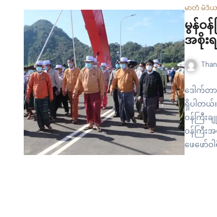
မာတီ မီဒီ
မွန်ဝန
အစိုးရ
Than
ဒေါက်တာအေ
ရှိပါတယ်
ဝန်ကြီးခ
ဝန်ကြီးအ
ဖေဖော်ဝါ