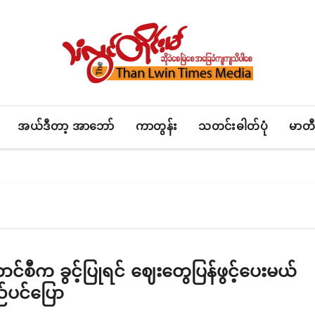
အယ်ဒီတာ့ အာဘော်
ကာတွန်း
သတင်းဓါတ်ပုံ
မာတီ
င်စီက ခွင့်ပြုရင် ဈေးတွေပြန်ဖွင့်ပေးမယ်
ည်ပင်ပြော