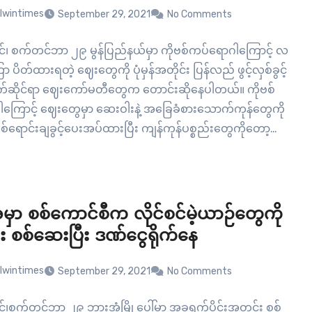
lwintimes
September 29, 2021
No Comments
ုင်၊ စက်တင်ဘာ ၂၉ မွန်ပြည်နယ်မှာ ကိုဗစ်ကပ်ရောဂါကြောင့် လ
ပိတ်ထားရတဲ့ ဈေးတွေကို ပုံမှန်အတိုင်း ပြန်လည် ဖွင့်လှစ်ခွင့်
သက်ဆိုင်ရာ ဈေးကော်မတီတွေက တောင်းဆိုနေပါတယ်။ ကိုဗစ်
ကြောင့် ဈေးတွေမှာ ဆေးဝါးနဲ့ အခြေခံစားသောက်ကုန်တွေကို
ှစ်ရောင်းချခွင့်ပေးအပ်ထားပြီး ကျန်ကုန်ပစ္စည်းတွေကိုတော့
ွင့် ကန့်သတ်ထားတာ ဖြစ်ပါတယ်။ ဈေးတွေကို ပုံမှန်အတိုင်း ဖွင့်
ပေးဖို့ တောင်းဆိုလာတာတဲ့အတွက်ကြောင့် ပြည်နယ်စီမံအုပ်ချုပ်
်စီကို တင်ပြထားတယ်လို့…
မှာ စစ်ကောင်စီက လိုင်စင်မဲ့ယာဉ်တွေကို
း စစ်ဆေးပြီး ဒဏ်ငွေရိုက်နေ
lwintimes
September 29, 2021
No Comments
င်၊စက်တင်ဘာ ၂၉ ဘားအံမြို့ပေါ်မှာ အခုရက်ပိုင်းအတွင်း စစ်