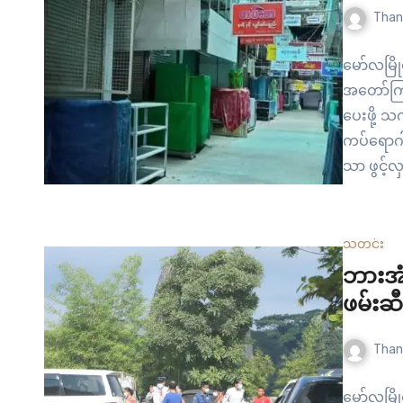
Than
မော်လမြိ
အတော်ကြာ 
ပေးဖို့ 
ကပ်ရောဂါ
သာ ဖွင့်လ
ရောင်းချခ
လှစ်ခွင့်
ရေး ကောင
သတင်း
ဘားအံ
ဖမ်းဆီ
Than
မော်လမြို