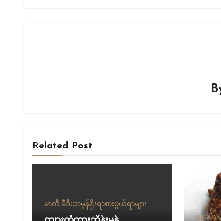
B
Related Post
မာတီ မီဒီယာ
မွန်ရိုးရာစားဖွယ်ရာများ
နေမှုပုံစံ
မ
ကျားတံတားဘိန်းမုန့်