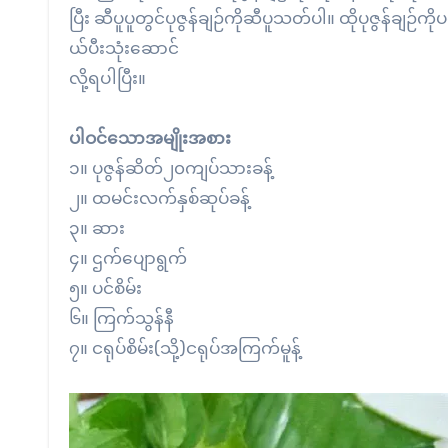
ပြီး ဆီပူပူတွင်ပုဇွန်ချဉ်ကိုဆီပူသတ်ပါ။ ထိုပုဇွန်ချဉ်ကိ
ယ်ပီးသုံးဆောင်
လို့ရပါပြီး။
ပါဝင်သောအမျိုးအစား
၁။ ပုဇွန်ဆိတ်၂၀ကျပ်သားခန့်
၂။ ထမင်းလက်နှစ်ဆုပ်ခန့်
၃။ ဆား
၄။ ဌက်ပျောရွက်
၅။ ပင်စိမ်း
၆။ ကြက်သွန်နီ
၇။ ငရုပ်စိမ်း(သို့)ငရုပ်အကြက်မူန့်