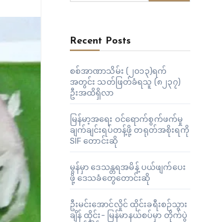
Recent Posts
စစ်အာဏာသိမ်း (၂၀၁၃)ရက်
အတွင်း သတ်ဖြတ်ခံရသူ (၈၂၃၇)
ဦးအထိရှိလာ
မြန်မာ့အရေး ဝင်ရောက်စွက်ဖက်မှု
ချက်ချင်းရပ်တန့်ဖို့ တရုတ်အစိုးရကို
SIF တောင်းဆို
မွန်မှာ ဒေသန္တရအမိန့် ပယ်ဖျက်ပေး
ဖို့ ဒေသခံတွေတောင်းဆို
ဦးမင်းအောင်လှိုင် ထိုင်းခရီးစဉ်သွား
ချိန် ထိုင်း- မြန်မာနယ်စပ်မှာ တိုက်ပွဲ