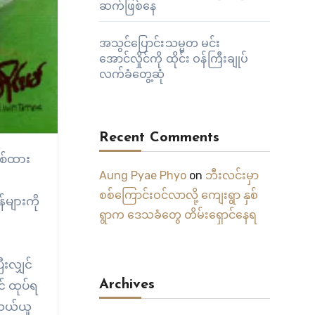
ဆက်ဖြစ်နေ
အသွင်ပြောင်းသမ္မတ မင်း
အောင်လှိုင်ကို ထိုင်း ဝန်ကြီးချုပ်
လက်ခံတွေ့ဆုံ
Recent Comments
Aung Pyae Phyo
on
ဘီးလင်းမှာ
စစ်ကြောင်းဝင်လာလို့ ကျေးရွာ နှစ်
များကို
ရွာက ဒေသခံတွေ တိမ်းရှောင်နေရ
ီးလျှင်
Archives
် ထုပ်ရ
 ဆယ်ယူ