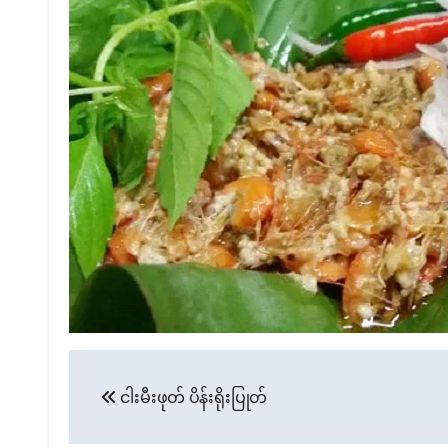
Post
ငါးမီးဖုတ် ပိန်းရိုးပြုတ်
navigation