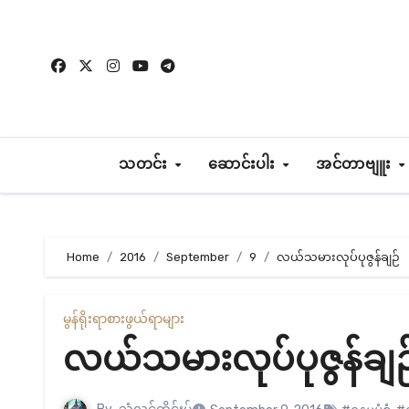
Skip
to
content
သတင်း
ဆောင်းပါး
အင်တာဗျူး
Home
2016
September
9
လယ်သမားလုပ်ပုဇွန်ချဉ်
မွန်ရိုးရာစားဖွယ်ရာများ
လယ်သမားလုပ်ပုဇွန်ချဉ