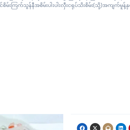
ုပင်စိမ်းကြက်သွန်နီအစိမ်းပါးပါးလှီးငရုပ်သိးစိမ်း(သို့)အကျက်မူန့်န