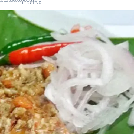
ယ်သမားလုပ်ပုဇွန်ချဉ်