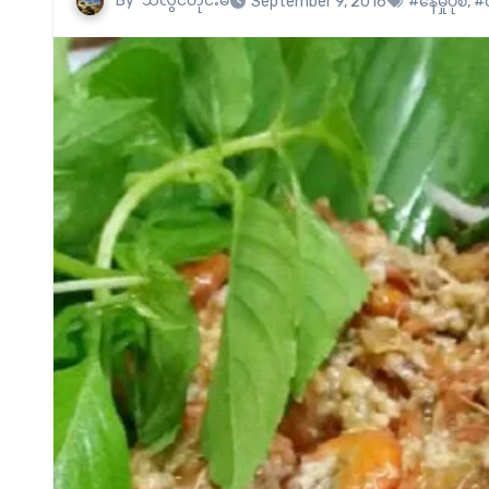
By
သံလွင်တိုင်းမ်
September 9, 2016
#နေမှုပုံစံ
,
#လ