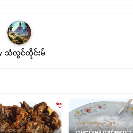
y
သံလွင်တိုင်းမ်
မွန်ရိုးရာစားဖွယ်ရာများ
ွန်ရိုးရာစားဖွယ်ရာများ
ထန်းသီးမုန့် လက်ဆောင်း