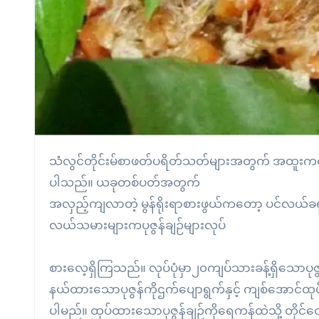
သံလွင်တိုင်းမ်စာဖတ်ပရိတ်သတ်များအတွက် အထူးကဏ္ဍတစ်ရပ်အဖြစ် မွန်ရိုးရာစားသောက်ဖွယ်ရာများ ကဏ္ဍကို ဖွင့်လှစ်ထား
ပါသည်။ ယခုတစ်ပတ်အတွက်
အလှည့်ကျလာတဲ့ မွန်ရိုးရာစားဖွယ်ကတော့ ပင်လယ်ခရု
လယ်သမားများကပုဇွန်ချဉ်များလုပ်
စားလေ့ရှိကြသည်။ လုပ်ပုံမှာ၂၀ကျပ်သားခန့်ရှိသောပုဇွန
နယ်ထားသောပုဇွန်ကိုဌက်ပျောရွက်နှင့် ကျစ်အောင်ထု
ပါမည်။ ထုပ်ထားသောပုဇွန်ချဉ်ကိုရေကန်ထဲသို့ တိုင