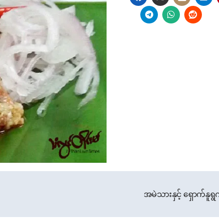
အမဲသားနှင့် ရှောက်နူရွ