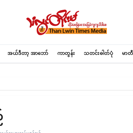
အယ်ဒီတာ့ အာဘော်
ကာတွန်း
သတင်းဓါတ်ပုံ
မာတီ
်