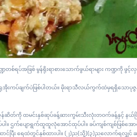
အိုးကပ်ချက်ပဲဖြစ်ပါတယ်။ မိုးရာသီလယ်ကွက်ထဲမှရရှိသောပုဇွန်
်ဆိတ်ကို ထမင်းနှစ်ဆုပ်ခန့်ဆားကွမ်းသီးလုံးတဝက်ခန့်နှင့် နယ်ပြ
ပ်ပါ။ ဌက်ပျောရွက်ထူထူလုံအောင်ထုပ်ပါ။ ခပ်ကျစ်ကျစ်ဖြစ်အောင
်ထောင်ပြီး ရေထဲတွင်နှစ်ထားပါ။ (၂)ည(သို့)(၃)ညလောက်ရလျှင်