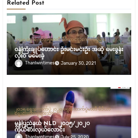
Related Post
၂၀၁၅ ရွေးကောက်ပွဲ
မာတီ မီဒီယာ
ရွေးကောက်ပွဲများ
ဝန်ကြီးချုပ်ဟောင်း ဦးမင်းမင်းဦး အဆို မေးခွန်း
လုံးဝ မမေးခဲ့
Thanlwintimes
January 30, 2021
၂၀၁၅ ရွေးကောက်ပွဲ
၂၀၂၀ ရွေးကောက်ပွဲ
မာတီ မီဒီယာ
ရွေးကောက်ပွဲများ
သတင်း
မွန်ပြည်နယ် NLD ၂၀၁၅/၂၀၂၀
ကိုယ်စားလှယ်လောင်း
Thanlwintimes
July 25, 2020