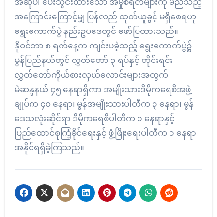
အဆိုပါ ပေးသွင်းထားသော အမှုစရိတ်များကို မည်သည့်
အကြောင်းကြောင့်မျှ ပြန်လည် ထုတ်ယူခွင့် မရှိစေရဟု
ရွေးကောက်ပွဲ နည်းဥပဒေတွင် ဖော်ပြထားသည်။
နိုဝင်ဘာ ၈ ရက်နေ့က ကျင်းပခဲ့သည့် ရွေးကောက်ပွဲ၌
မွန်ပြည်နယ်တွင် လွှတ်တော် ၃ ရပ်နှင့် တိုင်းရင်း
လွှတ်တော်ကိုယ်စားလှယ်လောင်းများအတွက်
မဲဆန္ဒနယ် ၄၅ နေရာရှိကာ အမျိုးသားဒီမိုကရေစီအဖွဲ့
ချုပ်က ၄၀ နေရာ၊ မွန်အမျိုးသားပါတီက ၃ နေရာ၊ မွန်
ဒေသလုံးဆိုင်ရာ ဒီမိုကရေစီပါတီက ၁ နေရာနှင့်
ပြည်ထောင်စုကြံ့ခိုင်ရေးနှင့် ဖွံ့ဖြိုးရေးပါတီက ၁ နေရာ
အနိုင်ရရှိခဲ့ကြသည်။