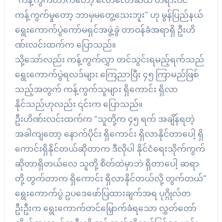
ကန့်ကွက်မှုတော့ ဘာမှမတွေ့သေးဘူး” ဟု မွန်ပြည်နယ်
ရွေးကောက်ပွဲကော်မရှင်အဖွဲ့ခွဲ တာဝန်ခံအရာရှိ ဦးဟိ
ဏ်းလင်းထက်က ပြောသည်။
သို့သော်လည်း ကန့်ကွက်လွှာ တင်သွင်းရမည့်ရက်သည်
ရွေးကောက်ပွဲရလဒ်များ ကြေညာပြီး ၄၅ ကြာမည်ဖြစ်
သည့်အတွက် ကန့်ကွက်သူများ ရှိကောင်း ရှိလာ
နိုင်သည်ဟုလည်း ၎င်းက ပြောသည်။
ဦးဟိဏ်းလင်းထက်က “သူတို့က ၄၅ ရက် အချိန်ရတဲ့
အခါကျတော့ နောက်ပိုင်း ရှိကောင်း ရှိလာနိုင်တာပေါ့ ရှိ
ကောင်းရှိနိုင်တယ်ဆိုတာက ဒီလိုပါ နိုင်ငံရေးသိုက်ကွက်
ဆိုတာရှိတယ်လေ သူတို့ စိတ်ထဲမှာဘဲ ရှိတာပေါ့ ဆရာ
တို့ တွက်တာက ရှိကောင်း ရှိလာနိုင်တယ်လို့ တွက်တယ်”
ရွေးကောက်ပွဲ ဥပဒေဖော်ပြထားချက်အရ ပုဂ္ဂိုလ်တ
ဦးဦးက ရွေးကောက်တင်မြှောက်ခံရသော လွှတ်တော်