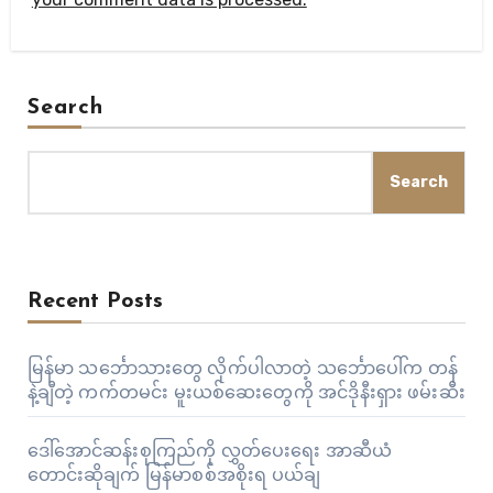
Search
Search
Recent Posts
မြန်မာ သင်္ဘောသားတွေ လိုက်ပါလာတဲ့ သင်္ဘောပေါ်က တန်
နဲ့ချီတဲ့ ကက်တမင်း မူးယစ်ဆေးတွေကို အင်ဒိုနီးရှား ဖမ်းဆီး
ဒေါ်အောင်ဆန်းစုကြည်ကို လွှတ်ပေးရေး အာဆီယံ
တောင်းဆိုချက် မြန်မာစစ်အစိုးရ ပယ်ချ