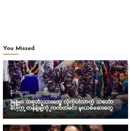
You Missed
နိုင်ငံတကာ
မြန်မာ သင်္ဘောသားတွေ လိုက်ပါလာတဲ့ သင်္ဘော
ပေါ်က တန်နဲ့ချီတဲ့ ကက်တမင်း မူးယစ်ဆေးတွေကို
အင်ဒိုနီးရှား ဖမ်းဆီး