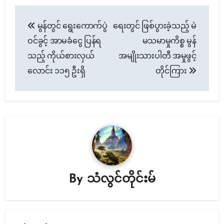
Post
မွန်တွင် ရွေးကောက်ပွဲ
ရေးတွင် ဖြစ်ပွားခဲ့သည့် မဲ
navigation
ဝင်ခွင့် အာမခံငွေ ပြန်ရ
မသမာမှုကိစ္စ မွန်
သည့် ကိုယ်စားလှယ်
အမျိုးသားပါတီ အမှုဖွင့်
လောင်း ၁၁၅ ဦးရှိ
တိုင်ကြား
By
သံလွင်တိုင်းမ်