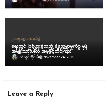
၂၀၁၅ ရွေးကောက်ပွဲ
ရေးတွင် ဖြစ်ပွားခဲ့သည့် မဲမသမာမှုကိစ္စ မွန်
အမျိုးသားပါတီ အမှုဖွင့်တိုင်ကြား
သံလွင်တိုင်းမ်
November 24, 2015
Leave a Reply