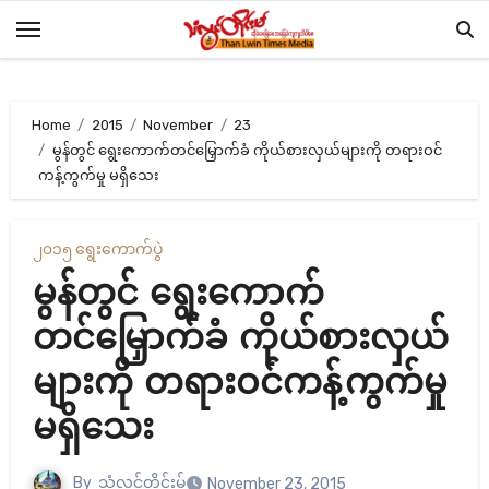
Skip
to
content
Home
2015
November
23
မွန်တွင် ရွေးကောက်တင်မြှောက်ခံ ကိုယ်စားလှယ်များကို တရားဝင်
ကန့်ကွက်မှု မရှိသေး
၂၀၁၅ ရွေးကောက်ပွဲ
မွန်တွင် ရွေးကောက်
တင်မြှောက်ခံ ကိုယ်စားလှယ်
များကို တရားဝင်ကန့်ကွက်မှု
မရှိသေး
By
သံလွင်တိုင်းမ်
November 23, 2015