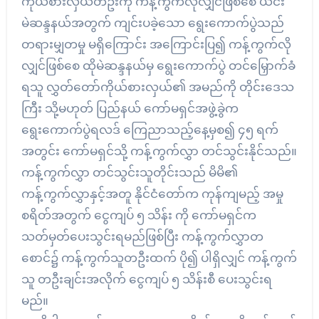
ကိုယ်စားလှယ်တဦးကို ကန့်ကွက်လိုလျှင်ဖြစ်စေ ယင်း
မဲဆန္ဒနယ်အတွက် ကျင်းပခဲ့သော ရွေးကောက်ပွဲသည်
တရားမျှတမှု မရှိကြောင်း အကြောင်းပြ၍ ကန့်ကွက်လို
လျှင်ဖြစ်စေ ထိုမဲဆန္ဒနယ်မှ ရွေးကောက်ပွဲ တင်မြှောက်ခံ
ရသူ လွှတ်တော်ကိုယ်စားလှယ်၏ အမည်ကို တိုင်းဒေသ
ကြီး သို့မဟုတ် ပြည်နယ် ကော်မရှင်အဖွဲ့ခွဲက
ရွေးကောက်ပွဲရလဒ် ကြေညာသည့်နေ့မှစ၍ ၄၅ ရက်
အတွင်း ကော်မရှင်သို့ ကန့်ကွက်လွှာ တင်သွင်းနိုင်သည်။
ကန့်ကွက်လွှာ တင်သွင်းသူတိုင်းသည် မိမိ၏
ကန့်ကွက်လွှာနှင့်အတူ နိုင်ငံတော်က ကုန်ကျမည့် အမှု
စရိတ်အတွက် ငွေကျပ် ၅ သိန်း ကို ကော်မရှင်က
သတ်မှတ်ပေးသွင်းရမည်ဖြစ်ပြီး ကန့်ကွက်လွှာတ
စောင်၌ ကန့်ကွက်သူတဦးထက် ပို၍ ပါရှိလျှင် ကန့်ကွက်
သူ တဦးချင်းအလိုက် ငွေကျပ် ၅ သိန်းစီ ပေးသွင်းရ
မည်။