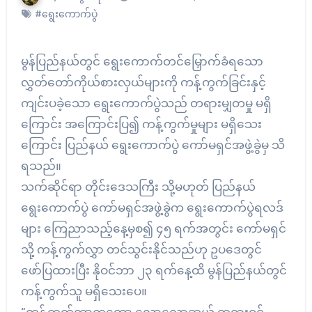
#ရွေးကောက်ပွဲ
မွန်ပြည်နယ်တွင် ရွေးကောက်တင်မြှောက်ခံရသော
လွှတ်တော်ကိုယ်စားလှယ်များကို ကန့်ကွက်ခြင်းနှင့်
ကျင်းပခဲ့သော ရွေးကောက်ပွဲသည် တရားမျှတမှု မရှိ
ကြောင်း အကြောင်းပြ၍ ကန့်ကွက်မှုများ မရှိသေး
ကြောင်း ပြည်နယ် ရွေးကောက်ပွဲ ကော်မရှင်အဖွဲ့ခွဲမှ သိ
ရသည်။
သက်ဆိုင်ရာ တိုင်းဒေသကြီး သို့မဟုတ် ပြည်နယ်
ရွေးကောက်ပွဲ ကော်မရှင်အဖွဲ့ခွဲက ရွေးကောက်ပွဲရလဒ်
များ ကြေညာသည့်နေ့မှစ၍ ၄၅ ရက်အတွင်း ကော်မရှင်
သို့ ကန့်ကွက်လွှာ တင်သွင်းနိုင်သည်ဟု ဥပဒေတွင်
ဖော်ပြထားပြီး နိုဝင်ဘာ ၂၃ ရက်နေ့ထိ မွန်ပြည်နယ်တွင်
ကန့်ကွက်သူ မရှိသေးပေ။
“ကန့်ကွက်တာကတော့ လောလောဆယ် တရားဝင်