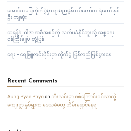
အောင်သပြေတိုက်ပွဲမှာ ရာမညမွန်တပ်တော်က ရဲဘော် နှစ်
ဦး ကျဆုံး
ထရန့်ရဲ့ ဂါဇာ အစီအစဉ်ကို လက်မခံနိုင်ဘူးလို့ အစ္စရေး
ဝန်ကြီးချုပ် တုံ့ပြန်
ရေး – ရေဖြူလမ်းပိုင်းမှာ တိုက်ပွဲ ပြန်လည်ဖြစ်ပွားနေ
Recent Comments
Aung Pyae Phyo
on
ဘီးလင်းမှာ စစ်ကြောင်းဝင်လာလို့
ကျေးရွာ နှစ်ရွာက ဒေသခံတွေ တိမ်းရှောင်နေရ