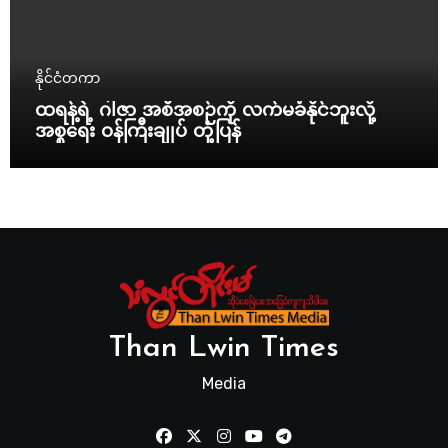
နိုင်ငံတကာ
ထရန့်ရဲ့ ဂါဇာ အစီအစဉ်ကို လက်မခံနိုင်ဘူးလို့
အစ္စရေး ဝန်ကြီးချုပ် တုံ့ပြန်
Than Lwin Times
Media