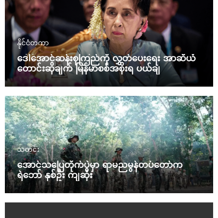
နိုင်ငံတကာ
ဒေါ်အောင်ဆန်းစုကြည်ကို လွှတ်ပေးရေး အာဆီယံ
တောင်းဆိုချက် မြန်မာစစ်အစိုးရ ပယ်ချ
သတင်း
အောင်သပြေတိုက်ပွဲမှာ ရာမညမွန်တပ်တော်က
ရဲဘော် နှစ်ဦး ကျဆုံး