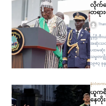
လိုက်
တရားရု
Than
မွန်ရိုးဗီ
အဆုံးသတ်
ပထမဆုံး စ
သမ္မတဂျိ
၁၉၈၃ ခုနှ
အစုလိုက်အ
စစ်သားအဖ
နိုင်ငံတကာ
ယူကရိန
နေတို