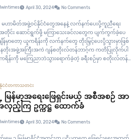
lwintimes
April 30, 2024
No Comments
 မဟာမိတ်အဖွဲ့ဝင်နိုင်ငံတွေအနေနဲ့ လက်နက်ပေးပို့ကူညီရေး
ိုင်း ဆောင်ရွက်ဖို့ မကြာသေးခင်လတွေက ပျက်ကွက်ခဲ့ပေ
ျိန်မှာတော့ ယူကရိန်းကို လက်နက်တွေ တိုးမြှင့်ပေးပို့သွားမှာဖြစ်
နေတိုးအဖွဲ့အကြီးအကဲ ဂျန်စတိုးလ်တန်ဘာဂ့်က ကတိပြုလိုက်ပါ
ရိန်းကို မကြေညာဘဲသွားရောက်ခဲ့တဲ့ ခရီးစဉ်မှာ စတိုးလ်တန်
ကရိန်းသမ္မတ ဇီလန်စကီးနဲ့ ဆွေးနွေးခဲ့ပြီး ယူကရိန်းလွှတ်တော်
င်းတင်ပြသွားမှာ ဖြစ်တယ်လို့ ဆိုခဲ့တာပါ။ လွန်ခဲ့တဲ့ ၂၀၂၂ ခုနှစ်
ါရီလက…
နိုင်ငံတကာ
သတင်း
ရဲ့ မြန်မာ့အရေးဖြေရှင်းမယ့် အစီအစဉ် အာ
လှည့်ကြ ဥက္ကဋ္ဌ ထောက်ခံ
lwintimes
April 30, 2024
No Comments
၊မေ ၁ မြန်မာနိုင်ငံအတွင်းက ပဋိပက္ခတွေ ဖြေရှင်းရေးအတွက်