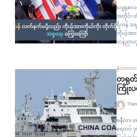
ဂျေရုစလင်
အတိုင်း တ
ရိကန် သမ္
ကိုယ့်အားက
တန်ညာဟုက
သမား အမျာ
အစ္စရေး
နိုင်ငံတကာ
တရုတ်က
ကြိုးပ
Than
မနီလာ၊ မ
ရေတပ် ဒု