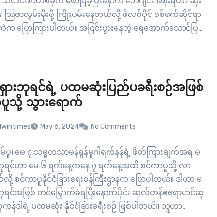
း သတင်းစာတစ်ခုက ဖော်ပြခဲ့ပြီးနောက် ဘေဂျင်းအစိုးရဟာ ဆိုး
ား သြဇာလွှမ်းမိုးဖို့ ကြိုးပမ်းနေတယ်လို့ ဖိလစ်ပိုင် စစ်ဖက်ဆိုင်ရာ
ဲက ပြောကြားပါတယ်။ အငြင်းပွားနေတဲ့ ရေအောက်သောင်ပြင်
းတွေဆီ ထောက်ပံ့ရေး သင်္ဘောတွေလာရောက်မယ်ဆိုရင်
ီးရေ လျှော့သုံးရေးနဲ့ တရုတ်ကို…
ှားဘုရင်ရဲ့ ပထမဆုံးပြည်ပခရီးစဉ်အဖြစ်
ပူသို့ သွားရောက်
lwintimes
May 6, 2024
No Comments
ပူ၊ မေ ၇ သမ္မတသာမန်ရှန်မူဂါရက်နန်ရဲ့ ဖိတ်ကြားချက်အရ မ
ုရင်ဟာ မေ ၆ ရက်နေ့ကနေ ၇ ရက်နေ့အထိ စင်ကာပူသို့ လာ
လို့ စင်ကာပူနိုင်ငံခြားရေးဝန်ကြီးဌာနက ပြောပါတယ်။ ဒါဟာ မ
ုရင်အဖြစ် တင်မြှောက်ခံရပြီးနောက်ပိုင်း ဆူလ်တန်ဧဗရာဟင်ဆူ
ကန်ဒါရဲ့ ပထမဆုံး နိုင်ငံခြားခရီးစဉ် ဖြစ်ပါတယ်။ သူဟာ