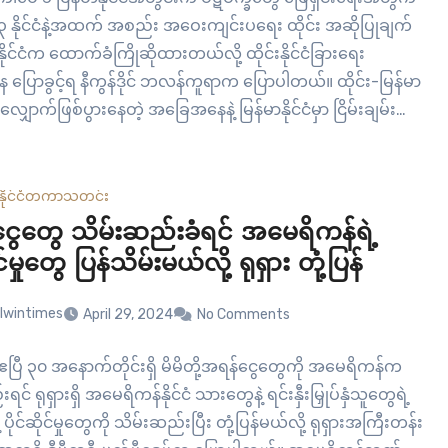
 နိုင်ငံနဲ့အထက် အစည်း အဝေးကျင်းပရေး ထိုင်း အဆိုပြုချက်
နိုင်ငံက ထောက်ခံကြိုဆိုထားတယ်လို့ ထိုင်းနိုင်ငံခြားရေး
န ပြောခွင့်ရ နီကွန်ဒိုင် ဘလန်ကူရာက ပြောပါတယ်။ ထိုင်း-မြန်မာ
ှောက်ဖြစ်ပွားနေတဲ့ အခြေအနေနဲ့ မြန်မာနိုင်ငံမှာ ငြိမ်းချမ်းရေး
ထိုင်းရဲ့အဆိုပြုချက်တွေနဲ့ပတ်သက်ပြီး အခုလိုပြောခဲ့တာပါ။ လူသား
ာထောက်ထားမှု အကူအညီပေးရေးနဲ့ ငြိမ်းချမ်းရေးကို ထောက်ခံ
း ထိုင်းက…
နိုင်ငံတကာ
သတင်း
ွေတွေ သိမ်းဆည်းခံရင် အမေရိကန်ရဲ့
ုင်မှုတွေ ပြန်သိမ်းမယ်လို့ ရုရှား တုံ့ပြန်
lwintimes
April 29, 2024
No Comments
 ဧပြီ ၃၀ အနောက်တိုင်းရှိ မိမိတို့အရန်ငွေတွေကို အမေရိကန်က
င် ရုရှားရှိ အမေရိကန်နိုင်ငံ သားတွေနဲ့ ရင်းနှီးမြှုပ်နှံသူတွေရဲ့
 ပိုင်ဆိုင်မှုတွေကို သိမ်းဆည်းပြီး တုံ့ပြန်မယ်လို့ ရုရှားအကြီးတန်း