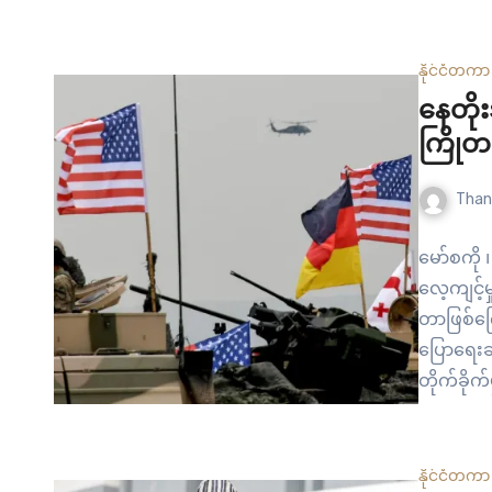
၂၀၂၂ က ဂ
သွားရောက်
နိုင်ငံတကာ
နေတိုး
ကြိုတင
Than
မော်စကို 
လေ့ကျင့်မ
တာဖြစ်ကြ
ပြောရေးဆို
တိုက်ခိုက
ရုရှားနို
ပယ်ချပြီး
နိုင်ငံတကာ