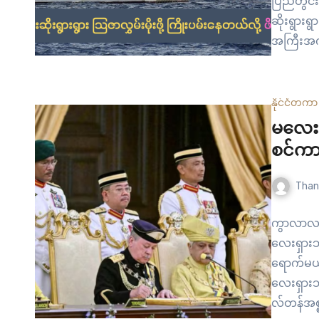
ပြည်တွင်
ဆိုးရွားရွ
အကြီးအက
က စစ်သာ
သင်္ဘောအစ
နိုင်ငံတကာ
မလေးရ
စင်ကာ
Than
ကွာလာလမ်
လေးရှားဘ
ရောက်မယ်
လေးရှားဘ
လ်တန်အစ္စ