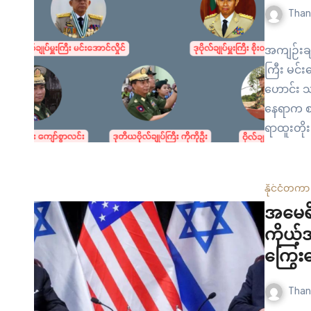
Than
အကျဉ်းချု
ကြီး မင်း
ဟောင်း သ
နေရာက စစ
ရာထူးတိုး
ဗိုလ်ချုပ
နေရာပြင်ဆ
ကတော့ ဗို
နိုင်ငံတကာ
အမေရိ
ကိုယ့်
ကြွေး
Than