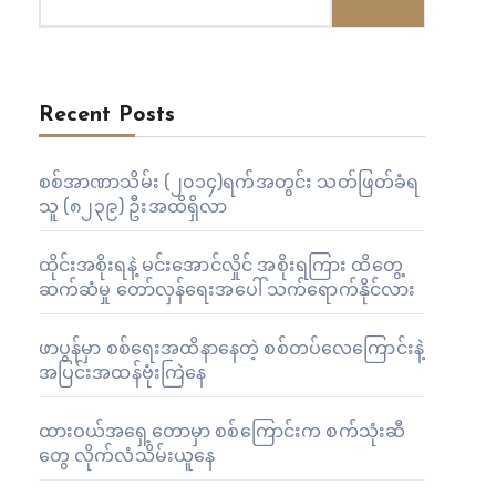
Recent Posts
စစ်အာဏာသိမ်း (၂၀၁၄)ရက်အတွင်း သတ်ဖြတ်ခံရ
သူ (၈၂၃၉) ဦးအထိရှိလာ
ထိုင်းအစိုးရနဲ့ မင်းအောင်လှိုင် အစိုးရကြား ထိတွေ့
ဆက်ဆံမှု တော်လှန်ရေးအပေါ် သက်ရောက်နိုင်လား
ဖာပွန်မှာ စစ်ရေးအထိနာနေတဲ့ စစ်တပ်လေကြောင်းနဲ့
အပြင်းအထန်ဗုံးကြဲနေ
ထားဝယ်အရှေ့တောမှာ စစ်ကြောင်းက စက်သုံးဆီ
တွေ လိုက်လံသိမ်းယူနေ