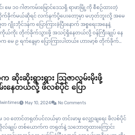
၊ မေ ၁၀ ဂါဇာကမ်းမြောင်ဒေသရှိ ရာဖာမြို့ကို စီစဉ်ထားတဲ့
ိုက်ခိုက်မယ်ဆိုရင် လက်နက်ပို့ပေးတော့မှာ မဟုတ်ဘူးလို့ အမေ
မတ ဂျိုးဘိုင်ဒန်က ပြောကြားခဲ့ပြီးနောက် အစ္စရေးအနေနဲ့
ိုယ်ကိုး တိုက်ခိုက်သွားဖို့ အသင့်ရှိနေတယ်လို့ ဝန်ကြီးချုပ် နေ
 မေ ၉ ရက်နေ့မှာ ပြောကြားပါတယ်။ ဟားမာ့စ် တိုက်ခိုက်ရေး
းအပြားနဲ့ ဓားစာခံတွေ ရှိနေတယ်လို့ဆိုတဲ့ ရာဖာမြို့ကို
က…
 ဆိုးဆိုးရွားရွား သြဇာလွှမ်းမိုးဖို့
မ်းနေတယ်လို့ ဖိလစ်ပိုင် ပြော
lwintimes
May 10, 2024
No Comments
ေ ၁၀ တောင်တရုတ်ပင်လယ်မှာ တင်းမာမှု လျှော့ချရေး ဖိလစ်ပိုင်
ဗိုလ်ချုပ် တစ်ယောက်က တရုတ်နဲ့ သဘောတူထားကြောင်း