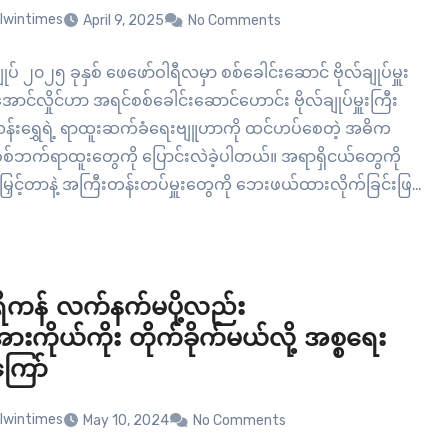
lwintimes
April 9, 2025
No Comments
ပ် ၂၀၂၅ ခုနှစ် ဖေဖော်ဝါရီလမှာ စစ်ခေါင်းဆောင် ဗိုလ်ချုပ်မှူး
အောင်လှိုင်ဟာ အရင်စစ်ခေါင်းဆောင်ဟောင်း ဗိုလ်ချုပ်မှူးကြီး
န်းရွှေရဲ့ ရာထူးဆက်ခံရေးဗျူဟာကို ထင်ဟပ်စေတဲ့ အဓိက
်ဘက်ရာထူးတွေကို ပြောင်းလဲခဲ့ပါတယ်။ အရာရှိငယ်တွေကို
မြှင့်တာနဲ့ အကြီးတန်းတပ်မှူးတွေကို ဘေးဖယ်ထားလိုက်ခြင်းဖြင့်
်မှူးကြီး မင်းအောင်လှိုင်ဟာ သူ့နေရာကို ဆက်ခံမယ့်သူအတွက်
င်နေခဲ့ပုံပေါ်ပါတယ်။ ဗိုလ်ချုပ်မှူးကြီး သန်းရွှေနဲ့ မတူတာ
လ်ချုပ်မှူးကြီး မင်းအောင်လှိုင်ဟာ လက်ရှိမှာ…
ကန် လက်နက်မပို့လည်း
အားကိုယ်ကိုး တိုက်ခိုက်မယ်လို့ အစ္စရေး
ကြော်
lwintimes
May 10, 2024
No Comments