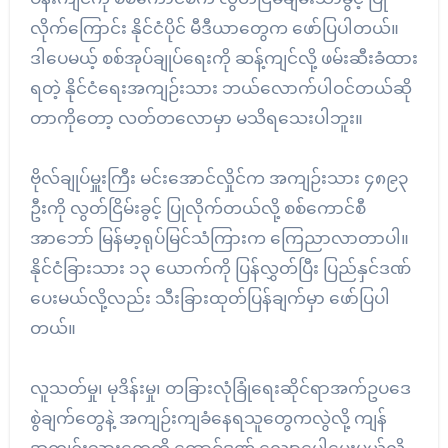
လိုက်ကြောင်း နိုင်ငံပိုင် မီဒီယာတွေက ဖော်ပြပါတယ်။
ဒါပေမယ့် စစ်အုပ်ချုပ်ရေးကို ဆန့်ကျင်လို့ ဖမ်းဆီးခံထား
ရတဲ့ နိုင်ငံရေးအကျဉ်းသား ဘယ်လောက်ပါဝင်တယ်ဆို
တာကိုတော့ လတ်တလောမှာ မသိရသေးပါဘူး။
ဗိုလ်ချုပ်မှူးကြီး မင်းအောင်လှိုင်က အကျဉ်းသား ၄၈၉၃
ဦးကို လွတ်ငြိမ်းခွင့် ပြုလိုက်တယ်လို့ စစ်ကောင်စီ
အာဘော် မြန်မာ့ရုပ်မြင်သံကြားက ကြေညာလာတာပါ။
နိုင်ငံခြားသား ၁၃ ယောက်ကို ပြန်လွှတ်ပြီး ပြည်နှင်ဒဏ်
ပေးမယ်လို့လည်း သီးခြားထုတ်ပြန်ချက်မှာ ဖော်ပြပါ
တယ်။
လူသတ်မှု၊ မုဒိန်းမှု၊ တခြားလုံခြုံရေးဆိုင်ရာအက်ဥပဒေ
စွဲချက်တွေနဲ့ အကျဉ်းကျခံနေရသူတွေကလွဲလို့ ကျန်