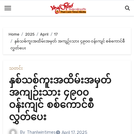
Skip
to
content
Home
2025
April
17
နှစ်သစ်ကူးအထိမ်းအမှတ် အကျဉ်းသား ၄၉၀၀ ဝန်းကျင် စစ်ကောင်စီ
လွှတ်ပေး
သတင်း
နှစ်သစ်ကူးအထိမ်းအမှတ်
အကျဉ်းသား ၄၉၀၀
ဝန်းကျင် စစ်ကောင်စီ
လွှတ်ပေး
By
Thanlwintimes
April 17, 2025