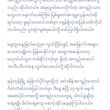
အကျဉ်းသားတွေကို ထောင်ဒဏ် လျှော့ပေါ့ပေးမယ်လို့
လည်း ဆိုပါတယ်။ အခုလွှတ်ပေးလိုက်တဲ့ အကျဉ်းသား
တွေဟာ နောက်တစ်ကြိမ် ပြစ်မှုထပ်မံကျုးလွန်မယ်ဆို
ရင်တော့ မူရင်းထောင်ဒဏ်မှာ ကျန်ရှိတဲ့အပြစ်ဒဏ်ကိုပါ
တပါတည်း ပူးတွဲကျခံရမယ်လို့ ဖော်ပြပါရှိပါတယ်။
နေ့ထူးနေ့မြတ်တွေမှာ လွတ်ငြိမ်းခွင့် အမြောက်အများ
ပေးတာမျိုးက မြန်မာနိုင်ငံမှာ အထူးအဆန်းတော့
မဟုတ်ပါဘူး။ တစ်နိုင်ငံလုံးမှာ ရှိတဲ့ အကျဉ်းထောင်
အသီးသီးကနေ လွှတ်ပေးမယ်လို့ ဆိုပါတယ်။
ရန်ကုန်မြို့ မြောက်ပိုင်းမှာရှိတဲ့ အင်းစိန်အကျဉ်းထောင်
ဂိတ်တံခါးဝအပြင်ဘက်မှာ ဒီနေ့ ဧပြီ ၁၇ ရက် မနက်
အစောပိုင်းကစလို့ အကျဉ်းသားတွေရဲ့ ဒါဇင်နဲ့ချီတဲ့
ဆွေမျိုး မိတ်ဆွေတွေ စောင့်ဆိုင်းနေခဲ့ကြပါတယ်။