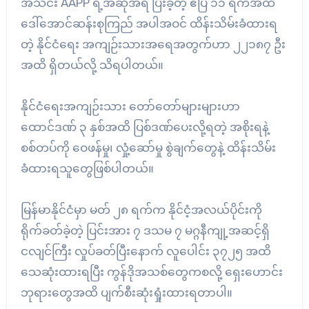
အသင်း AAPP ရဲ့အဆိုအရ ပြီးခဲ့တဲ့ ဧပြီ ၁၁ ရက်အထိ
ဒေါ်အောင်ဆန်းစုကြည် အပါအဝင် ထိန်းသိမ်းခံထားရ
တဲ့ နိုင်ငံရေး အကျဉ်းသားအရေအတွက်ဟာ ၂၂၁၈၇ ဦး
အထိ ရှိတယ်လို့ သိရပါတယ်။
နိုင်ငံရေးအကျဉ်းသား တော်တော်များများဟာ
ထောင်ဒဏ် ၃ နှစ်အထိ ပြစ်ဒဏ်ပေးလို့ရတဲ့ အစိုးရနဲ့
စစ်တပ်ကို ဝေဖန်မှု၊ လှုံ့ဆော်မှု စွဲချက်တွေနဲ့ ထိန်းသိမ်း
ခံထားရသူတွေဖြစ်ပါတယ်။
မြန်မာနိုင်ငံမှာ မတ် ၂၈ ရက်က နိုင်ငံ့အလယ်ပိုင်းကို
ရိုက်ခတ်ခဲ့တဲ့ ပြင်းအား ၇ ဒသမ ၇ မဂ္ဂနီကျု့အဆင့်ရှိ
ငလျင်ကြီး လှုပ်ခတ်ပြီးနောက် လူပေါင်း ၃၇၂၅ အထိ
သေဆုံးထားရပြီး ကွန်ဒိုအသစ်တွေကစလို့ ရှေးဟောင်း
ဘုရားတွေအထိ ပျက်စီးဆုံးရှုံးထားရတာပါ။