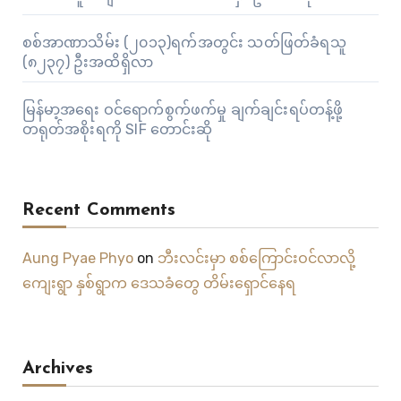
စစ်အာဏာသိမ်း (၂၀၁၃)ရက်အတွင်း သတ်ဖြတ်ခံရသူ
(၈၂၃၇) ဦးအထိရှိလာ
မြန်မာ့အရေး ဝင်ရောက်စွက်ဖက်မှု ချက်ချင်းရပ်တန့်ဖို့
တရုတ်အစိုးရကို SIF တောင်းဆို
Recent Comments
Aung Pyae Phyo
on
ဘီးလင်းမှာ စစ်ကြောင်းဝင်လာလို့
ကျေးရွာ နှစ်ရွာက ဒေသခံတွေ တိမ်းရှောင်နေရ
Archives