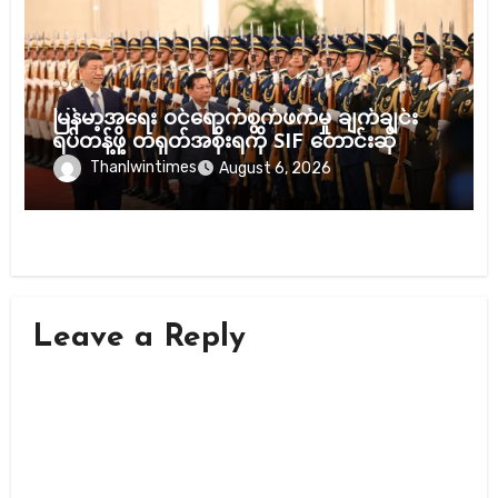
သတင်း
မြန်မာ့အရေး ဝင်ရောက်စွက်ဖက်မှု ချက်ချင်း
ရပ်တန့်ဖို့ တရုတ်အစိုးရကို SIF တောင်းဆို
Thanlwintimes
August 6, 2026
Leave a Reply