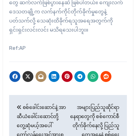
တွေ ဆက်လက်ဖြစ်ပွားနေဆဲ ဖြစ်ပါတယ်။ ကျေးလက်
ဒေသတချို့က လက်နက်ကိုင်တိုက်ခိုက်မှုတွေနဲ့
ပတ်သက်လို့ သေဆုံးထိခိုက်ရသူအရေအတွက်ကို
ရှင်းရှင်းလင်းလင်း မသိရသေးပါဘူး။
Ref:AP
Post
စစ်ခေါင်းဆောင်နဲ့ အာ
အများပြည်သူဆိုင်ရာ
navigation
ဆီယံခေါင်းဆောင်တို့
နေရာတွေကို စစ်ကောင်စီ
တွေ့ဆုံမယ့်အပေါ်
တိုက်ခိုက်နေလို့ ပြည်သူ
တော်လှန်ရေးအင်အားစု
တွေအနေနဲ့ စစ်ရေး