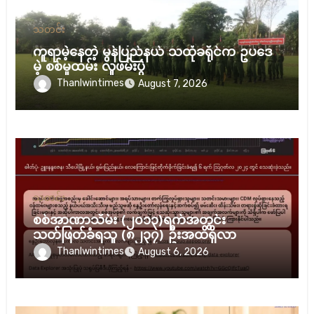
သတင်း
ကူရာမဲ့နေတဲ့ မွန်ပြည်နယ် သထုံခရိုင်က ဥပဒေ
မဲ့ စစ်မှုထမ်း လူဖမ်းပွဲ
Thanlwintimes
August 7, 2026
သတင်း
စစ်အာဏာသိမ်း (၂၀၁၃)ရက်အတွင်း
သတ်ဖြတ်ခံရသူ (၈၂၃၇) ဦးအထိရှိလာ
Thanlwintimes
August 6, 2026