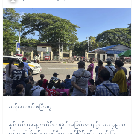
ဘန်ကောက် ဧပြီ ၁၇
နှစ်သစ်ကူးနေ့အထိမ်းအမှတ်အဖြစ် အကျဉ်းသား ၄၉၀၀
ဝန်းကျင်ကို စစ်ကောင်စီက လွတ်ငြိမ်ချမ်းသာခွင့် ပြု