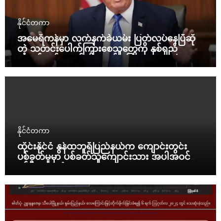
နိုင်ငံတကာ
အမေရိကန်မှာ လက်နက်ခဲယမ်း ပြတ်လပ်နေပြီဆို
တဲ့ သတင်းပေါက်ကြားစေသူတွေကို နှစ်ရှည်
ထောင်ဒဏ်ချမယ်လို့ ထရန့် ပြော
နိုင်ငံတကာ
ထိုင်းနိုင်ငံ နွန်ထဘူရီပြည်နယ်က ကျောင်းတွင်း
ပစ်ခတ်မှုမှာ ပစ်ခတ်သူကျောင်းသား အပါအဝင်
နှစ်ဦး သေဆုံး