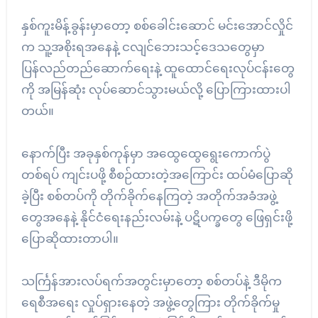
နှစ်ကူးမိန့်ခွန်းမှာတော့ စစ်ခေါင်းဆောင် မင်းအောင်လှိုင်
က သူ့အစိုးရအနေနဲ့ ငလျင်ဘေးသင့်ဒေသတွေမှာ
ပြန်လည်တည်ဆောက်ရေးနဲ့ ထူထောင်ရေးလုပ်ငန်းတွေ
ကို အမြန်ဆုံး လုပ်ဆောင်သွားမယ်လို့ ပြောကြားထားပါ
တယ်။
နောက်ပြီး အခုနှစ်ကုန်မှာ အထွေထွေရွေးကောက်ပွဲ
တစ်ရပ် ကျင်းပဖို့ စီစဉ်ထားတဲ့အကြောင်း ထပ်မံပြောဆို
ခဲ့ပြီး စစ်တပ်ကို တိုက်ခိုက်နေကြတဲ့ အတိုက်အခံအဖွဲ့
တွေအနေနဲ့ နိုင်ငံရေးနည်းလမ်းနဲ့ ပဋိပက္ခတွေ ဖြေရှင်းဖို့
ပြောဆိုထားတာပါ။
သင်္ကြန်အားလပ်ရက်အတွင်းမှာတော့ စစ်တပ်နဲ့ ဒီမိုက
ရေစီအရေး လှုပ်ရှားနေတဲ့ အဖွဲ့တွေကြား တိုက်ခိုက်မှု