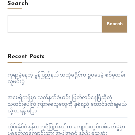
Search
Search
Recent Posts
ကူရာမဲ့နေတဲ့ မွန်ပြည်နယ် သထုံခရိုင်က ဥပဒေမဲ့ စစ်မှုထမ်း
လူဖမ်းပွဲ
အမေရိကန်မှာ လက်နက်ခဲယမ်း ပြတ်လပ်နေပြီဆိုတဲ့
သတင်းပေါက်ကြားစေသူတွေကို နှစ်ရှည် ထောင်ဒဏ်ချမယ်
လို့ ထရန့် ပြော
ထိုင်းနိုင်ငံ နွန်ထဘူရီပြည်နယ်က ကျောင်းတွင်းပစ်ခတ်မှုမှာ
ပစ်ခတ်သူကျောင်းသား အပါအဝင် နှစ်ဦး သေဆုံး