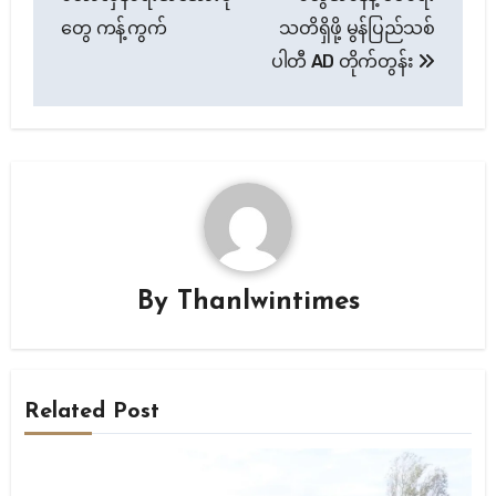
တွေ ကန့်ကွက်
သတိရှိဖို့ မွန်ပြည်သစ်
ပါတီ AD တိုက်တွန်း
By
Thanlwintimes
Related Post