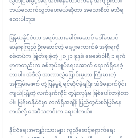
လွတ်ငြိမ်းခွင့်အရ အင်းစိန်ထောင်ကနေ အကျဉ်းသား
ဘယ်လောက်လွှတ်ပေးမယ်ဆိုတာ အသေးစိတ် မသိရ
သေးပါဘူး။
မြန်မာနိုင်ငံဟာ အရပ်သားခေါင်းဆောင် ဒေါ်အောင်
ဆန်းစုကြည် ဦးဆောင်တဲ့ ရေွးကောက်ခံ အစိုးရကို
စစ်တပ်က ဖြုတ်ချခဲ့တဲ့ ၂၀၂၁ ခုနှစ် ဖေဖော်ဝါရီ ၁ ရက်
မှာကတည်းက စစ်အုပ်ချုပ်ရေးအောက် ရောက်ရှိနေခဲ့
တာပါ။ အဲဒီလို အာဏာလွှဲပြောင်းမှုဟာ ကြီးမားတဲ့
အကြမ်းမဖက် တုံ့ပြန်မှုနဲ့ ရင်ဆိုင်ခဲ့ရပြီး အဲဒီနောက်ပိုင်း
ကျယ်ပြန့်တဲ့ လက်နက်ကိုင် တွန်းလှန်မှု ဖြစ်ပေါ်လာခဲ့တာ
ပါ။ မြန်မာနိုင်ငံမှာ လက်ရှိအချိန် ပြည်တွင်းစစ်ဖြစ်နေ
တယ်လို့ အေပီသတင်းက ရေးပါတယ်။
နိုင်ငံရေးအကျဉ်းသားများ ကူညီစောင့်ရှောက်ရေး