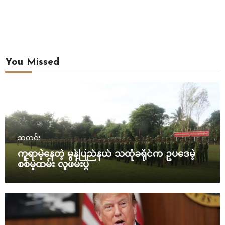
You Missed
သတင်း
ကူရာမဲ့နေတဲ့ မွန်ပြည်နယ် သထုံခရိုင်က ဥပဒေမဲ့
စစ်မှုထမ်း လူဖမ်းပွဲ