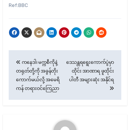
Ref:BBC
Post
ကနေဒါ၊ မက္ကစီကိုနဲ့
ဒေသန္တရရွေးကောက်ပွဲမှာ
navigation
တရုတ်တို့ကို အခွန်တိုး
ထိုင်း အာဏာရ ဖူထိုင်း
ကောက်မယ်လို့ အမေရိ
ပါတီ အများဆုံး အနိုင်ရ
ကန် တရားဝင်ကြေညာ