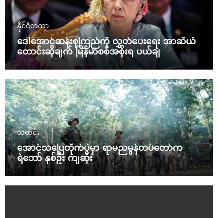
နိုင်ငံတကာ
ဒေါ်အောင်ဆန်းစုကြည်ကို လွှတ်ပေးရေး အာဆီယံ
တောင်းဆိုချက် မြန်မာစစ်အစိုးရ ပယ်ချ
သတင်း
အောင်သပြေတိုက်ပွဲမှာ ရာမညမွန်တပ်တော်က
ရဲဘော် နှစ်ဦး ကျဆုံး