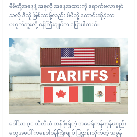
မိမိတို့အနေနဲ့ အခုလို အနေအထားကို ရောက်မလာချင်
သလို ဒီလို ဖြစ်လာဖို့လည်း မိမိတို့ တောင်းဆိုခဲ့တာ
မဟုတ်ဘူးလို့ ဝန်ကြီးချုပ်က ပြောပါတယ်။
ဒေါ်လာ ၃၀ ဘီလီယံ တန်ဖိုးရှိတဲ့ အမေရိကန်ကုန်ပစ္စည်း
တွေအပေါ် ကနေဒါဝန်ကြီးချုပ် ပြဌာန်းလိုက်တဲ့ အခွန်