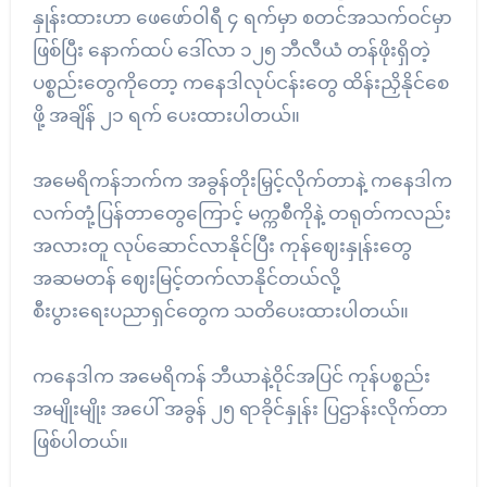
နှုန်းထားဟာ ဖေဖော်ဝါရီ ၄ ရက်မှာ စတင်အသက်ဝင်မှာ
ဖြစ်ပြီး နောက်ထပ် ဒေါ်လာ ၁၂၅ ဘီလီယံ တန်ဖိုးရှိတဲ့
ပစ္စည်းတွေကိုတော့ ကနေဒါလုပ်ငန်းတွေ ထိန်းညှိနိုင်စေ
ဖို့ အချိန် ၂၁ ရက် ပေးထားပါတယ်။
အမေရိကန်ဘက်က အခွန်တိုးမြှင့်လိုက်တာနဲ့ ကနေဒါက
လက်တုံ့ပြန်တာတွေကြောင့် မက္ကစီကိုနဲ့ တရုတ်ကလည်း
အလားတူ လုပ်ဆောင်လာနိုင်ပြီး ကုန်ဈေးနှုန်းတွေ
အဆမတန် ဈေးမြင့်တက်လာနိုင်တယ်လို့
စီးပွားရေးပညာရှင်တွေက သတိပေးထားပါတယ်။
ကနေဒါက အမေရိကန် ဘီယာနဲ့ဝိုင်အပြင် ကုန်ပစ္စည်း
အမျိုးမျိုး အပေါ် အခွန် ၂၅ ရာခိုင်နှုန်း ပြဌာန်းလိုက်တာ
ဖြစ်ပါတယ်။