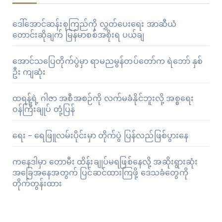
ဒေါ်အောင်ဆန်းစုကြည်ကို လွှတ်ပေးရေး အာဆီယံ
တောင်းဆိုချက် မြန်မာစစ်အစိုးရ ပယ်ချ
အောင်သပြေတိုက်ပွဲမှာ ရာမညမွန်တပ်တော်က ရဲဘော် နှစ်
ဦး ကျဆုံး
ထရန့်ရဲ့ ဂါဇာ အစီအစဉ်ကို လက်မခံနိုင်ဘူးလို့ အစ္စရေး
ဝန်ကြီးချုပ် တုံ့ပြန်
ရေး – ရေဖြူလမ်းပိုင်းမှာ တိုက်ပွဲ ပြန်လည်ဖြစ်ပွားနေ
ကနေဒါမှာ တောမီး ထိန်းချုပ်မရဖြစ်နေလို့ အဆိုးရွားဆုံး
အခြေအနေအတွက် ပြင်ဆင်ထားကြဖို့ ဒေသခံတွေကို
တိုက်တွန်းထား