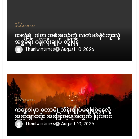
နိုင်ငံတကာ
ထရန့်ရဲ့ ဂါဇာ အစီအစဉ်ကို လက်မခံနိုင်ဘူးလို့
အစ္စရေး ဝန်ကြီးချုပ် တုံ့ပြန်
Thanlwintimes
August 10, 2026
နိုင်ငံတကာ
ကနေဒါမှာ တောမီး ထိန်းချုပ်မရဖြစ်နေလို့
အဆိုးရွားဆုံး အခြေအနေအတွက် ပြင်ဆင်ထား
ကြဖို့ ဒေသခံတွေကို တိုက်တွန်းထား
Thanlwintimes
August 10, 2026