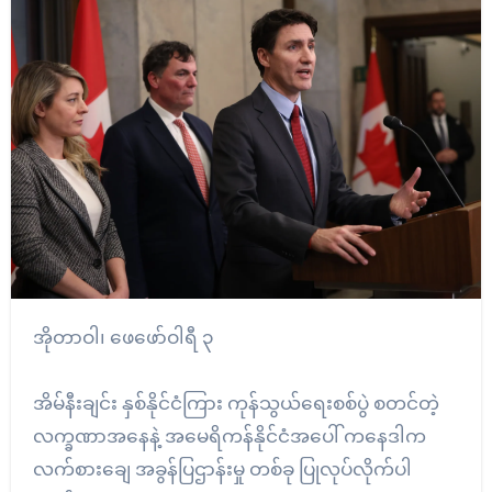
အိုတာဝါ၊ ဖေဖော်ဝါရီ ၃
အိမ်နီးချင်း နှစ်နိုင်ငံကြား ကုန်သွယ်ရေးစစ်ပွဲ စတင်တဲ့
လက္ခဏာအနေနဲ့ အမေရိကန်နိုင်ငံအပေါ် ကနေဒါက
လက်စားချေ အခွန်ပြဌာန်းမှု တစ်ခု ပြုလုပ်လိုက်ပါ