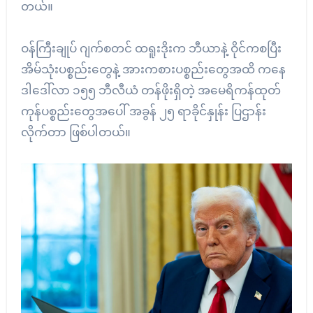
တယ်။
ဝန်ကြီးချုပ် ဂျက်စတင် ထရူးဒိုးက ဘီယာနဲ့ ဝိုင်ကစပြီး
အိမ်သုံးပစ္စည်းတွေနဲ့ အားကစားပစ္စည်းတွေအထိ ကနေ
ဒါဒေါ်လာ ၁၅၅ ဘီလီယံ တန်ဖိုးရှိတဲ့ အမေရိကန်ထုတ်
ကုန်ပစ္စည်းတွေအပေါ် အခွန် ၂၅ ရာခိုင်နှုန်း ပြဌာန်း
လိုက်တာ ဖြစ်ပါတယ်။