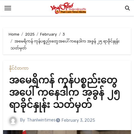
Skip
to
content
Home
2025
February
3
အမေရိကန် ကုန်ပစ္စည်းတွေအပေါ် ကနေဒါက အခွန် ၂၅ ရာခိုင်နှုန်း
သတ်မှတ်
နိုင်ငံတကာ
အမေရိကန် ကုန်ပစ္စည်းတွေ
အပေါ် ကနေဒါက အခွန် ၂၅
ရာခိုင်နှုန်း သတ်မှတ်
By
Thanlwintimes
February 3, 2025