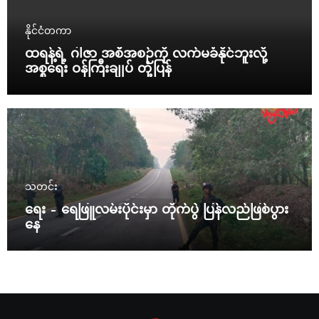
နိုင်ငံတကာ
ထရန့်ရဲ့ ဂါဇာ အစီအစဉ်ကို လက်မခံနိုင်ဘူးလို့
အစ္စရေး ဝန်ကြီးချုပ် တုံ့ပြန်
သတင်း
ရေး – ရေဖြူလမ်းပိုင်းမှာ တိုက်ပွဲ ပြန်လည်ဖြစ်ပွား
နေ