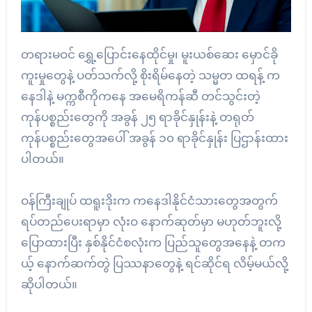
တရားမဝင် ရွှေ့ပြောင်းနေထိုင်မှု၊ မူးယစ်ဆေး မှောင်ခို
ကူးမှုတွေနဲ့ ပတ်သက်လို့ စိုးရိမ်နေတဲ့ သမ္မတ ထရန့် က
နေဒါနဲ့ မက္ကစီကိုကနေ အမေရိကန်ဆီ တင်သွင်းတဲ့
ကုန်ပစ္စည်းတွေကို အခွန် ၂၅ ရာခိုင်နှုန်းနဲ့ တရုတ်
ကုန်ပစ္စည်းတွေအပေါ် အခွန် ၁၀ ရာခိုင်နှုန်း ပြဌာန်းထား
ပါတယ်။
ဝန်ကြီးချုပ် ထရူးဒိုးက ကနေဒါနိုင်ငံသားတွေအတွက်
ရပ်တည်ပေးရာမှာ လုံးဝ နောက်ဆုတ်မှာ မဟုတ်ဘူးလို့
ပြောထားပြီး နှစ်နိုင်ငံစလုံးက ပြည်သူတွေအနေနဲ့ တက
ယ့် နောက်ဆက်တွဲ ပြဿနာတွေနဲ့ ရင်ဆိုင်ရ လိမ့်မယ်လို့
ဆိုပါတယ်။