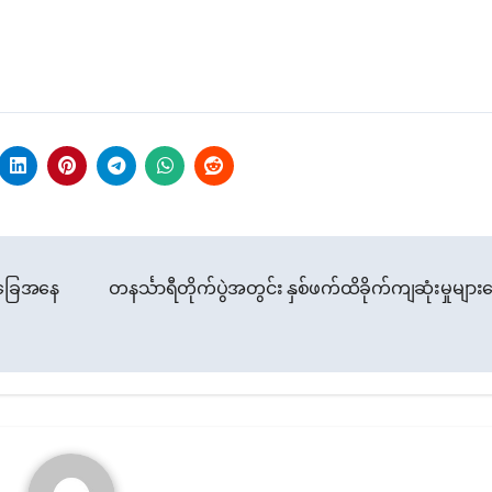
 အခြေအနေ
တနင်္သာရီတိုက်ပွဲအတွင်း နှစ်ဖက်ထိခိုက်ကျဆုံးမှုမျာ