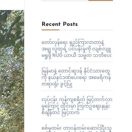
Recent Posts
တော်လှန်ရေး ရှည်ကြာလာတာနဲ့
အမျှ လူထုရဲ့ ပင်ပန်းမှုကို လျစ်လျူ
မရှုဖို့ NUG ယာယီ သမ္မတ သတိပေး
မြန်မာနဲ့ တောင်ဆူဒန် နိုင်ငံသားတွေ
ကို နယ်နှင်ဒဏ်ပေးရေး အမေရိကန်
တရားရုံး ခွင့်ပြု
လုပ်ငန်း ကုန်ကျစရိတ် မြင့်တက်လာ
မှုကြောင့် ထိုင်းမှာ ကြက်ဥဈေးနှုန်း
စံချိန်တင် မြင့်တက်
စစ်မှုထမ်း တာဝန်ထမ်းဆောင်ပြီးသူ