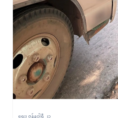
ရေး၊ ဇန်နဝါရီ ၂၁