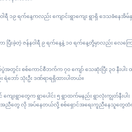
နဝါရီ ၁၉ ရက်နေ့ကလည်း ကျောင်းရွာကျေး ရွာရှိ ဒေသခံနေအိမ်နှစ
ပြီးခဲ့တဲ့ ဇန်နဝါရီ ၉ ရက်နေ့နဲ့ ၁၀ ရက်နေ့တို့မှာလည်း လေကြေ
ပွဲအတွင်း စစ်ကောင်စီဘက်က ၇၀ ကျော် သေဆုံးပြီး ၃၀ နီးပါး ထိ
 ရဲဘော် သုံးဦး ဒဏ်ရာရရှိထားပါတယ်။
် ကျေးရွာတွေက ရွာပေါင်း ၅ ရွာထက်မနည်း ရွာလုံးကျွတ်နီးပါး
 အကူအညီတွေ လို အပ်နေတယ်လို့ စစ်ရှောင်အရေးကူညီနေသူတွေထ