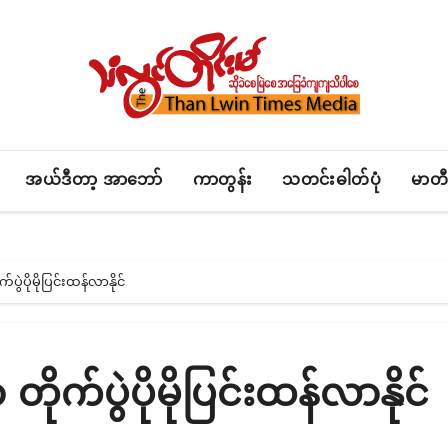
အယ်ဒီတာ့ အာဘော်
ကာတွန်း
သတင်းဓါတ်ပုံ
မာတီ
ွဲပိုမိုပြင်းထန်လာနိုင်
ုက်ပွဲပိုမိုပြင်းထန်လာနိုင်