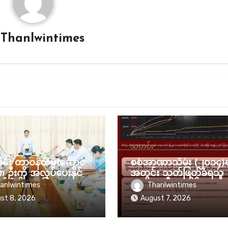
y
Thanlwintimes
သတင်း
ုထမ်း တာဝန်ထမ်းဆောင်
စစ်အာဏာသိမ်း (၂၀၁၄)
၈ ဦးကို အလုပ်ပေးနိုင်ခဲ့
အတွင်း သတ်ဖြတ်ခံရသူ
 စစ်အစိုးရ ပြော
(၈၂၃၉) ဦးအထိရှိလာ
anlwintimes
Thanlwintimes
st 8, 2026
August 7, 2026