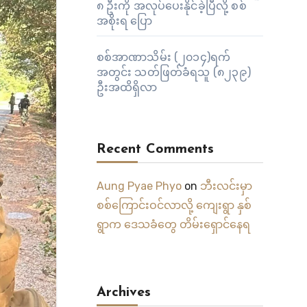
၈ ဦးကို အလုပ်ပေးနိုင်ခဲ့ပြီလို့ စစ်
အစိုးရ ပြော
စစ်အာဏာသိမ်း (၂၀၁၄)ရက်
အတွင်း သတ်ဖြတ်ခံရသူ (၈၂၃၉)
ဦးအထိရှိလာ
Recent Comments
Aung Pyae Phyo
on
ဘီးလင်းမှာ
စစ်ကြောင်းဝင်လာလို့ ကျေးရွာ နှစ်
ရွာက ဒေသခံတွေ တိမ်းရှောင်နေရ
Archives