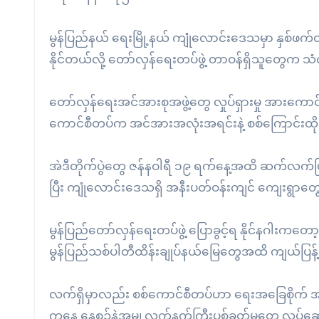
မွန်ပြည်နယ် ရေးမြို့နယ် ကျုံလောင်းဒေသမှာ နှစ်ဖက
နိုင်တယ်လို့ တော်လှန်ရေးတပ်ဖွဲ့ တာဝန်ရှိသူတွေက သံ
တော်လှန်ရေးအင်အားစုအဖွဲ့တွေ လှုပ်ရှားမှု အားကောင်း
ကောင်စီတပ်က အင်အားအလုံးအရင်းနဲ့ စစ်ကြောင်းထိုးလ
အဲဒီတိုက်ပွဲတွေ ဇန်နဝါရီ ၁၉ ရက်နေ့အထိ ဆက်လက်
ပြီး ကျုံလောင်းဒေသရှိ အနီးပတ်ဝန်းကျင် ကျေးရွာတ
မွန်ပြည်တော်လှန်ရေးတပ်ဖွဲ့ ပြောခွင့်ရ နိုင်နဂ
မွန်ပြည်သစ်ပါတီထိန်းချုပ်နယ်မြေတွေအထိ ကျယ်ပြန့
လက်ရှိမှာလည်း စစ်ကောင်စီတပ်ဟာ ရေးအခြေစိုက် အမ
ကနေ နေ့စဉ်နဲ့အမျှ လက်နက်ကြီးပစ်ခတ်မှုတွေ လုပ