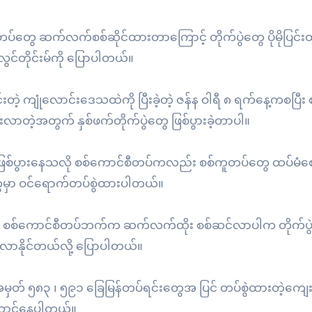
်တပ်တွေ ဆက်လက်စစ်ဆိုင်ထားတာကြောင့် တိုက်ပွဲတွေ ပိုမိုပြင်
လွင်တိုင်းမ်ကို ပြောပါတယ်။
တဲ့ ကျုံလောင်းဒေသထဲကို ပြီးခဲ့တဲ့ ဇန်န ဝါရီ ၈ ရက်နေ့ကစပြီး 
ာတဲ့အတွက် နှစ်ဖက်တိုက်ပွဲတွေ ဖြစ်ပွားခဲ့တာပါ။
ဖြစ်ပွားနေသလို စစ်ကောင်စီတပ်ကလည်း စစ်ကူတပ်တွေ ထပ်မံစ
ွေမှာ ဝင်ရောက်တပ်စွဲထားပါတယ်။
ါးကတော့ စစ်ကောင်စီတပ်ဘက်က ဆက်လက်ထိုး စစ်ဆင်လာပါက တိုက်
်လာနိုင်တယ်လို့ ပြောပါတယ်။
ှတ် ၅၈၃ ၊ ၅၉၁ ခြေမြန်တပ်ရင်းတွေအ ပြင် တပ်စွဲထားတဲ့ကျေ
်ဆောင်နေပါတယ်။