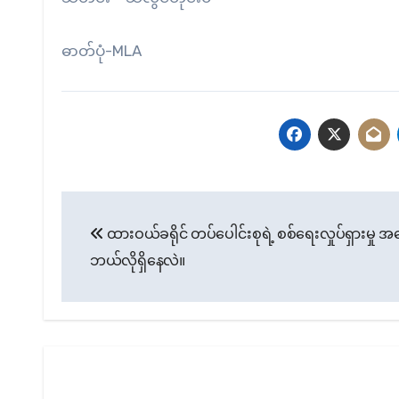
ဓာတ်ပုံ-MLA
Post
ထားဝယ်ခရိုင် တပ်ပေါင်းစုရဲ့ စစ်ရေးလှုပ်ရှားမှု
navigation
ဘယ်လိုရှိနေလဲ။