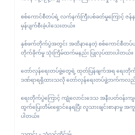
စစ်ကောင်စီတပ်ရဲ့ လက်နက်ကြီးပစ်ခတ်မှုကြောင့် ဇန်
မှန်ပျက်စီးခဲ့ပါသေးတယ်။
နှစ်ဖက်တိုက်ပွဲအတွင်း အထိနာနေတဲ့ စစ်ကောင်စီတပ်ဟာ 
တိုက်ခိုက်မှု သုံးကြိမ်ထက်မနည်း ပြုလုပ်ထားပါတယ်။
တော်လှန်ရေးတပ်ဖွဲ့တွေရဲ့ ထုတ်ပြန်ချက်အရ ရေးတိုက်
ဒဏ်ရာရရှိထားသလို တော်လှန်ရေးတပ်ဖွဲ့ဘက်ကလည်း
ရေးတိုက်ပွဲကြောင့် ကျုံလောင်းဒေသ အနီးပတ်ဝန်းကျင
ထွက်ပြေးတိမ်းရှောင်နေရပြီး လူသားချင်းစာနာမှု
ပါတယ်။
သတင်း – သံလွင်တိုင်းမ်