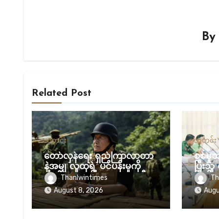
B
Related Post
သတင်း
သတင်း
တော်လှန်ရေး ရှည်ကြာလာတာ
စစ်မှ
နဲ့အမျှ လူထုရဲ့ ပင်ပန်းမှုကို
ပြီးသူ 
လျစ်လျူမရှုဖို့ NUG ယာယီ
ပြီလို့
Thanlwintimes
Th
သမ္မတ သတိပေး
August 8, 2026
Augu