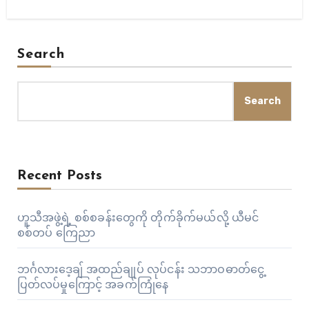
Search
Search
Recent Posts
ဟူသီအဖွဲ့ရဲ့ စစ်စခန်းတွေကို တိုက်ခိုက်မယ်လို့ ယီမင်
စစ်တပ် ကြေညာ
ဘင်္ဂလားဒေ့ချ် အထည်ချုပ် လုပ်ငန်း သဘာဝဓာတ်ငွေ့
ပြတ်လပ်မှုကြောင့် အခက်ကြုံနေ