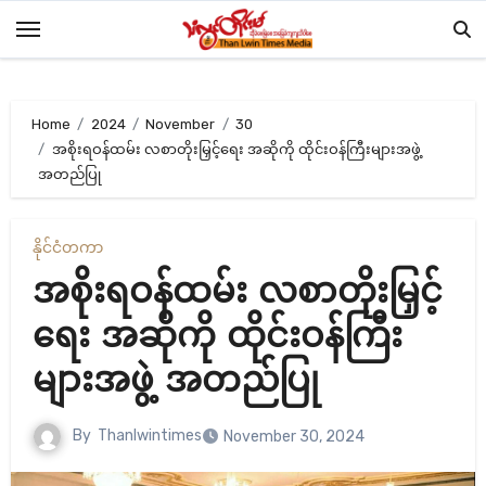
Skip
to
content
Home
2024
November
30
အစိုးရဝန်ထမ်း လစာတိုးမြှင့်ရေး အဆိုကို ထိုင်းဝန်ကြီးများအဖွဲ့
အတည်ပြု
နိုင်ငံတကာ
အစိုးရဝန်ထမ်း လစာတိုးမြှင့်
ရေး အဆိုကို ထိုင်းဝန်ကြီး
များအဖွဲ့ အတည်ပြု
By
Thanlwintimes
November 30, 2024