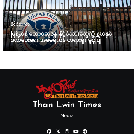
နိုင်ငံတကာ
မြန်မာနဲ့ တောင်ဆူဒန် နိုင်ငံသားတွေကို နယ်နှင်
ဒဏ်ပေးရေး အမေရိကန် တရားရုံး ခွင့်ပြု
Than Lwin Times
Media