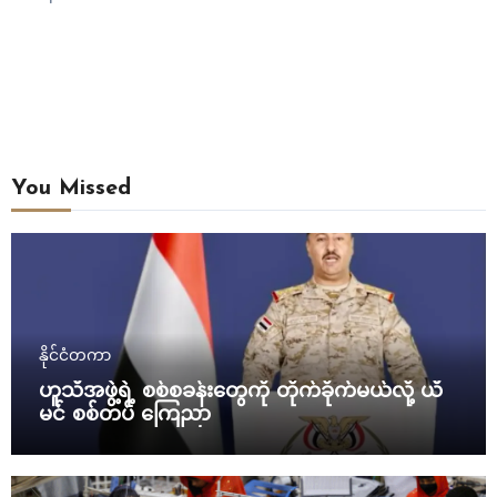
You Missed
နိုင်ငံတကာ
ဟူသီအဖွဲ့ရဲ့ စစ်စခန်းတွေကို တိုက်ခိုက်မယ်လို့ ယီ
မင် စစ်တပ် ကြေညာ