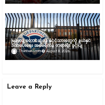
နိုင်ငံတကာ
မြန်မာနဲ့ တောင်ဆူဒန် နိုင်ငံသားတွေကို နယ်နှင်
ဒဏ်ပေးရေး အမေရိကန် တရားရုံး ခွင့်ပြု
Thanlwintimes
August 8, 2026
Leave a Reply