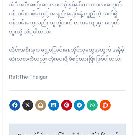
အဲဒီ အစီအစဉ်အရ လာမယ့် နှစ်နှစ်တာ ကာလအတွက်
ဝန်ထမ်းသစ်တွေရဲ့ အရည်အချင်းနဲ့ တူညီတဲ့ လက်ရှိ
ဝန်ထမ်းတွေလည်း သူတို့ထက် လစာလျော့မှာ မဟုတ်
ဘူးလို့ သိရပါတယ်။
ထိုင်းအစိုးရက ရွှေ့ပြောင်းနေထိုင်သူတွေအတွက် အနိမ့်
ဆုံးလစာကိုလည်း တိုးပေးဖို့ စီစဉ်ထားပြီး ဖြစ်ပါတယ်။
Ref:The Thaigar
Post