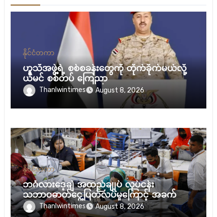
နိုင်ငံတကာ
ဟူသီအဖွဲ့ရဲ့ စစ်စခန်းတွေကို တိုက်ခိုက်မယ်လို့
ယီမင် စစ်တပ် ကြေညာ
Thanlwintimes
August 8, 2026
နိုင်ငံတကာ
ဘင်္ဂလားဒေ့ချ် အထည်ချုပ် လုပ်ငန်း
သဘာဝဓာတ်ငွေ့ပြတ်လပ်မှုကြောင့် အခက်ကြုံ
နေ
Thanlwintimes
August 8, 2026