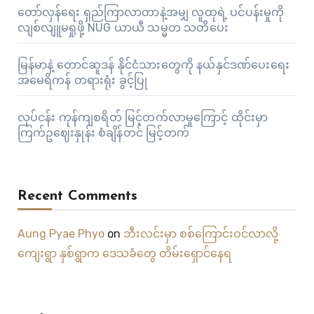
တော်လှန်ရေး ရှည်ကြာလာတာနဲ့အမျှ လူထုရဲ့ ပင်ပန်းမှုကို
လျစ်လျူမရှုဖို့ NUG ယာယီ သမ္မတ သတိပေး
မြန်မာနဲ့ တောင်ဆူဒန် နိုင်ငံသားတွေကို နယ်နှင်ဒဏ်ပေးရေး
အမေရိကန် တရားရုံး ခွင့်ပြု
လုပ်ငန်း ကုန်ကျစရိတ် မြင့်တက်လာမှုကြောင့် ထိုင်းမှာ
ကြက်ဥဈေးနှုန်း စံချိန်တင် မြင့်တက်
Recent Comments
Aung Pyae Phyo
on
ဘီးလင်းမှာ စစ်ကြောင်းဝင်လာလို့
ကျေးရွာ နှစ်ရွာက ဒေသခံတွေ တိမ်းရှောင်နေရ