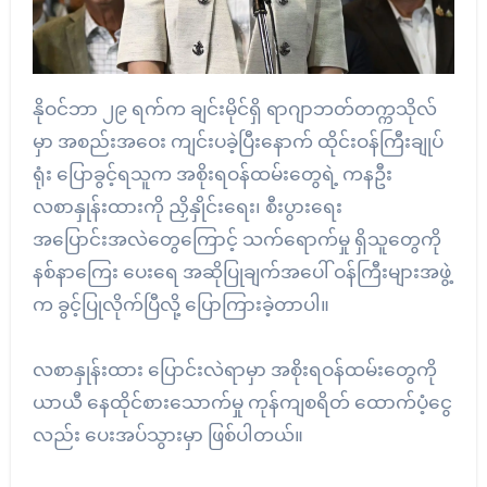
နိုဝင်ဘာ ၂၉ ရက်က ချင်းမိုင်ရှိ ရာဂျာဘတ်တက္ကသိုလ်
မှာ အစည်းအဝေး ကျင်းပခဲ့ပြီးနောက် ထိုင်းဝန်ကြီးချုပ်
ရုံး ပြောခွင့်ရသူက အစိုးရဝန်ထမ်းတွေရဲ့ ကနဦး
လစာနှုန်းထားကို ညှိနှိုင်းရေး၊ စီးပွားရေး
အပြောင်းအလဲတွေကြောင့် သက်ရောက်မှု ရှိသူတွေကို
နစ်နာကြေး ပေးရေ အဆိုပြုချက်အပေါ် ဝန်ကြီးများအဖွဲ့
က ခွင့်ပြုလိုက်ပြီလို့ ပြောကြားခဲ့တာပါ။
လစာနှုန်းထား ပြောင်းလဲရာမှာ အစိုးရဝန်ထမ်းတွေကို
ယာယီ နေထိုင်စားသောက်မှု ကုန်ကျစရိတ် ထောက်ပံ့ငွေ
လည်း ပေးအပ်သွားမှာ ဖြစ်ပါတယ်။