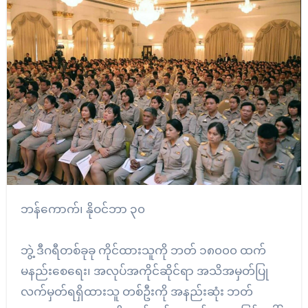
ဘန်ကောက်၊ နိုဝင်ဘာ ၃၀
ဘွဲ့ ဒီဂရီတစ်ခုခု ကိုင်ထားသူကို ဘတ် ၁၈၀၀၀ ထက်
မနည်းစေရေး၊ အလုပ်အကိုင်ဆိုင်ရာ အသိအမှတ်ပြု
လက်မှတ်ရရှိထားသူ တစ်ဦးကို အနည်းဆုံး ဘတ်