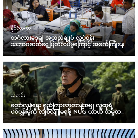
နိုင်ငံတကာ
ဘင်္ဂလားဒေ့ချ် အထည်ချုပ် လုပ်ငန်း
သဘာဝဓာတ်ငွေ့ပြတ်လပ်မှုကြောင့် အခက်ကြုံနေ
သတင်း
တော်လှန်ရေး ရှည်ကြာလာတာနဲ့အမျှ လူထုရဲ့
ပင်ပန်းမှုကို လျစ်လျူမရှုဖို့ NUG ယာယီ သမ္မတ
သတိပေး