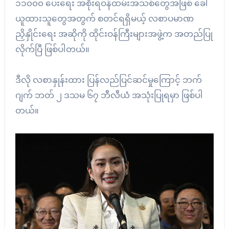
၁၁၀၀၀ ပေးရေး အစိုးရဝန်ထမ်းအသစ်တွေအဖြစ် ခေါ်
ယူထားသူတွေအတွက် စတင်ရရှိမယ့် လစာပမာဏ
ညှိနှိုင်းရေး အဆိုကို ထိုင်းဝန်ကြီးများအဖွဲ့က အတည်ပြု
လိုက်ပြီ ဖြစ်ပါတယ်။
ဒီလို လစာနှုန်းထား ပြန်လည်ပြင်ဆင်မှုကြောင့် ဘက်
ဂျက် ဘတ် ၂ ဒသမ ၆၇ ဘီလီယံ အသုံးပြုရမှာ ဖြစ်ပါ
တယ်။