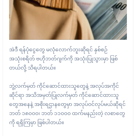
အဲဒီ ရန်ပုံငွေတွေ မလုံလောက်ဘူးဆိုရင် နှစ်စဉ်
အသုံးစရိတ် ဗဟိုဘတ်ဂျက်ကို အသုံးပြုသွားမှာ ဖြစ်
တယ်လို့ သိရပါတယ်။
ဘွဲ့လက်မှတ် ကိုင်ဆောင်ထားသူတွေနဲ့ အလုပ်အကိုင်
ဆိုင်ရာ အသိအမှတ်ပြုလက်မှတ် ကိုင်ဆောင်ထားသူ
တွေအနေနဲ့ အစိုးရဌာနတွေမှာ အလုပ်ဝင်လုပ်မယ်ဆိုရင်
ဘတ် ၁၈၀၀၀၊ ဘတ် ၁၁၀၀၀ ထက်မနည်းတဲ့ လစာတွေ
ကို ရရှိကြမှာ ဖြစ်ပါတယ်။