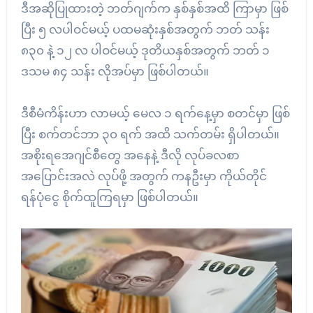
ဒီအဆိုပြုထားတဲ့ ဘတ်ဂျက်က နှစ်နှစ်အထိ ကြာမှာ ဖြစ်
ပြီး ၅ လပါဝင်မယ့် ပထမဆုံးနှစ်အတွက် ဘတ် သန်း
၈၃၀ နဲ့ ၁၂ လ ပါဝင်မယ့် ဒုတိယနှစ်အတွက် ဘတ် ၁
ဒသမ ၈၄ သန်း လိုအပ်မှာ ဖြစ်ပါတယ်။
ဒီစီမံကိန်းဟာ လာမယ့် မေလ ၁ ရက်နေ့မှာ စတင်မှာ ဖြစ်
ပြီး စက်တင်ဘာ ၃၀ ရက် အထိ သက်တမ်း ရှိပါတယ်။
အစိုးရအေဂျင်စီတွေ အနေနဲ့ ဒီလို လုပ်ခလစာ
အပြောင်းအလဲ လုပ်ဖို့ အတွက် ကနဦးမှာ ကိုယ်တိုင်
ရန်ပုံငွေ စိုက်ထူကြရမှာ ဖြစ်ပါတယ်။