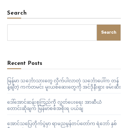
Search
Search
Recent Posts
မြန်မာ သင်္ဘောသားတွေ လိုက်ပါလာတဲ့ သင်္ဘောပေါ်က တန်
နဲ့ချီတဲ့ ကက်တမင်း မူးယစ်ဆေးတွေကို အင်ဒိုနီးရှား ဖမ်းဆီး
ဒေါ်အောင်ဆန်းစုကြည်ကို လွှတ်ပေးရေး အာဆီယံ
တောင်းဆိုချက် မြန်မာစစ်အစိုးရ ပယ်ချ
အောင်သပြေတိုက်ပွဲမှာ ရာမညမွန်တပ်တော်က ရဲဘော် နှစ်