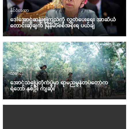
နိုင်ငံတကာ
ဒေါ်အောင်ဆန်းစုကြည်ကို လွှတ်ပေးရေး အာဆီယံ
တောင်းဆိုချက် မြန်မာစစ်အစိုးရ ပယ်ချ
သတင်း
အောင်သပြေတိုက်ပွဲမှာ ရာမညမွန်တပ်တော်က
ရဲဘော် နှစ်ဦး ကျဆုံး