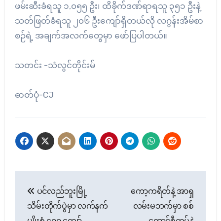
ဖမ်းဆီးခံရသူ ၁,၀၅၅ ဦး၊ ထိခိုက်ဒဏ်ရာရသူ ၃၅၁ ဦးနဲ့
သတ်ဖြတ်ခံရသူ ၂၀၆ ဦးကျော်ရှိတယ်လို လဂွန်းအိမ်စာ
စဉ်ရဲ့ အချက်အလက်တွေမှာ ဖော်ပြပါတယ်။
သတင်း -သံလွင်တိုင်းမ်
ဓာတ်ပုံ-CJ
Post
ပင်လည်ဘူးမြို့
ကော့ကရိတ်နဲ့ အာရှ
navigation
သိမ်းတိုက်ပွဲမှာ လက်နက်
လမ်းမဘက်မှာ စစ်
မျိုးစုံ ၄၀၀ ကျော်
ကောင်စီတပ်နဲ့