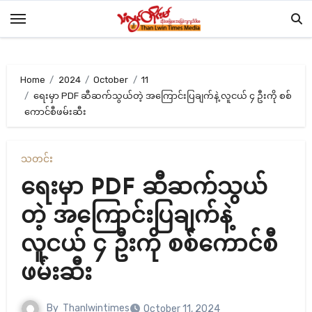
Skip
to
content
Home
2024
October
11
ရေးမှာ PDF ဆီဆက်သွယ်တဲ့ အကြောင်းပြချက်နဲ့ လူငယ် ၄ ဦးကို စစ်
ကောင်စီဖမ်းဆီး
သတင်း
ရေးမှာ PDF ဆီဆက်သွယ်
တဲ့ အကြောင်းပြချက်နဲ့
လူငယ် ၄ ဦးကို စစ်ကောင်စီ
ဖမ်းဆီး
By
Thanlwintimes
October 11, 2024