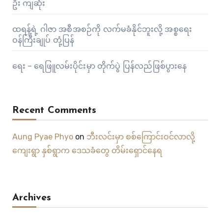
ဦး ကျဆုံး
ထရန့်ရဲ့ ဂါဇာ အစီအစဉ်ကို လက်မခံနိုင်ဘူးလို့ အစ္စရေး
ဝန်ကြီးချုပ် တုံ့ပြန်
ရေး – ရေဖြူလမ်းပိုင်းမှာ တိုက်ပွဲ ပြန်လည်ဖြစ်ပွားနေ
Recent Comments
Aung Pyae Phyo
on
ဘီးလင်းမှာ စစ်ကြောင်းဝင်လာလို့
ကျေးရွာ နှစ်ရွာက ဒေသခံတွေ တိမ်းရှောင်နေရ
Archives