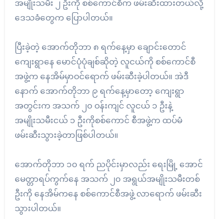
အမျိုးသမီး ၂ ဦးကို စစ်ကောင်စီက ဖမ်းဆီးထားတယ်လို့
ဒေသခံတွေက ပြောပါတယ်။
ပြီးခဲ့တဲ့ အောက်တိုဘာ ၈ ရက်နေ့မှာ ချောင်းတောင်
ကျေးရွာနေ မောင်ပုံပုံချစ်ဆိုတဲ့ လူငယ်ကို စစ်ကောင်စီ
အဖွဲ့က နေအိမ်မှာဝင်ရောက် ဖမ်းဆီးခဲ့ပါတယ်။ အဲဒီ
နောက် အောက်တိုဘာ ၉ ရက်နေ့မှာတော့ ကျေးရွာ
အတွင်းက အသက် ၂၀ ဝန်းကျင် လူငယ် ၁ ဦးနဲ့
အမျိုးသမီးငယ် ၁ ဦးကိုစစ်ကောင် စီအဖွဲ့က ထပ်မံ
ဖမ်းဆီးသွားခဲ့တာဖြစ်ပါတယ်။
အောက်တိုဘာ ၁၀ ရက် ညပိုင်းမှာလည်း ရေးမြို့ အောင်
မေတ္တာရပ်ကွက်နေ အသက် ၂၀ အရွယ်အမျိုးသမီးတစ်
ဦးကို နေအိမ်ကနေ စစ်ကောင်စီအဖွဲ့ လာရောက် ဖမ်းဆီး
သွားပါတယ်။