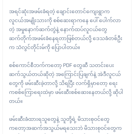
အရင်ဆုံးအဖမ်းခံရတဲ့ ချောင်းတောင်ကျေးရွာက
လူငယ်အမျိုးသားကို စစ်ဆေးရာကနေ ပေါ် ပေါက်လာ
တဲ့ အမှုနောက်ဆက်တွဲနဲ့ နောက်ထပ်လူငယ်တွေ
ဆက်တိုက်အဖမ်းခံနေရတာဖြစ်တယ်လို့ ဒေသခံတစ်ဦး
က သံလွင်တိုင်းမ်ကို ပြောပါတယ်။
စစ်ကောင်စီဘက်ကတော့ PDF တွေဆီ သတင်းပေး
ဆက်သွယ်တယ်ဆိုတဲ့ အကြောင်းပြချက်နဲ့ အဲဒီလူငယ်
တွေကို ဖမ်းဆီးခဲ့တာလို့ သိရပြီး လက်ရှိမှာတော့ ရေး
ကစစ်ကြောရေးထဲမှာ ဖမ်းဆီးစစ်ဆေးနေတယ်လို့ ဆိုပါ
တယ်။
ဖမ်းဆီးခံထားရသူတွေနဲ့ သူတို့ရဲ့ မိသားစုဝင်တွေ
ကတော့အဆက်အသွယ်မရသေးဘဲ မိသားစုဝင်တွေက