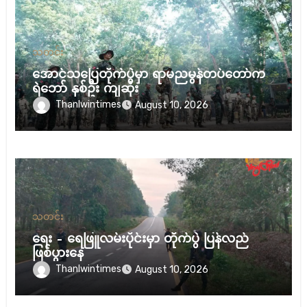
သတင်း
အောင်သပြေတိုက်ပွဲမှာ ရာမညမွန်တပ်တော်က
ရဲဘော် နှစ်ဦး ကျဆုံး
Thanlwintimes
August 10, 2026
သတင်း
ရေး – ရေဖြူလမ်းပိုင်းမှာ တိုက်ပွဲ ပြန်လည်
ဖြစ်ပွားနေ
Thanlwintimes
August 10, 2026