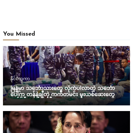
You Missed
နိုင်ငံတကာ
မြန်မာ သင်္ဘောသားတွေ လိုက်ပါလာတဲ့ သင်္ဘော
ပေါ်က တန်နဲ့ချီတဲ့ ကက်တမင်း မူးယစ်ဆေးတွေကို
အင်ဒိုနီးရှား ဖမ်းဆီး