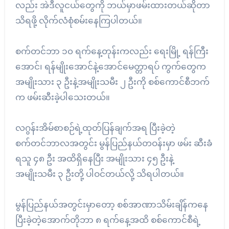
လည်း အဲဒီလူငယ်တွေကို ဘယ်မှာဖမ်းထားတယ်ဆိုတာ
သိရဖို့ လိုက်လံစုံစမ်းနေကြပါတယ်။
စက်တင်ဘာ ၁၀ ရက်နေ့တုန်းကလည်း ရေးမြို့ ရန်ကြီး
အောင်၊ ရန်မျိုးအောင်နဲ့အောင်မေတ္တာရပ် ကွက်တွေက
အမျိုးသား ၃ ဦးနဲ့အမျိုးသမီး ၂ ဦးကို စစ်ကောင်စီဘက်
က ဖမ်းဆီးခဲ့ပါသေးတယ်။
လဂွန်းအိမ်စာစဉ်ရဲ့ထုတ်ပြန်ချက်အရ ပြီးခဲ့တဲ့
စက်တင်ဘာလအတွင်း မွန်ပြည်နယ်တဝန်းမှာ ဖမ်း ဆီးခံ
ရသူ ၄၈ ဦး အထိရှိနေပြီး အမျိုးသား ၄၅ ဦးနဲ့
အမျိုးသမီး ၃ ဦးတို့ ပါဝင်တယ်လို့ သိရပါတယ်။
မွန်ပြည်နယ်အတွင်းမှာတော့ စစ်အာဏာသိမ်းချိန်ကနေ
ပြီးခဲ့တဲ့အောက်တိုဘာ ၈ ရက်နေ့အထိ စစ်ကောင်စီရဲ့