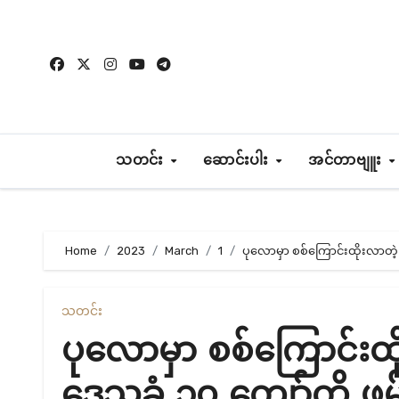
Skip
to
content
သတင်း
ဆောင်းပါး
အင်တာဗျူး
Home
2023
March
1
ပုလောမှာ စစ်ကြောင်းထိုးလာတဲ
သတင်း
ပုလောမှာ စစ်ကြောင်း
ဒေသခံ ၃၀ ကျော်ကို ဖမ