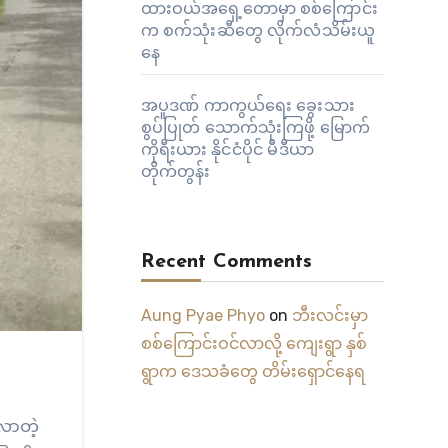
ထားဝယ်အရှေ့တောမှာ စစ်ကြောင်း
က စက်သုံးဆီတွေ လိုက်လံသိမ်းယူ
နေ
အပူဒဏ် ကာကွယ်ရေး ခွေးသား
စွပ်ပြုတ် သောက်သုံးကြဖို့ မြောက်
ကိုရီးယား နိုင်ငံပိုင် မီဒီယာ
တိုက်တွန်း
Recent Comments
Aung Pyae Phyo
on
ဘီးလင်းမှာ
စစ်ကြောင်းဝင်လာလို့ ကျေးရွာ နှစ်
ရွာက ဒေသခံတွေ တိမ်းရှောင်နေရ
လာတဲ့