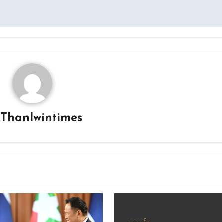
y
Thanlwintimes