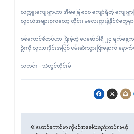
လက္ကူးကျေးရွာဟာ အိမ်ခြေ ၈၀၀ ကျော်ရှိတဲ့ ကျေးရွာ
လူငယ်အများစုကတော့ ထိုင်း၊ မလေးရှားနဲ့နိုင်ငံတွ
စစ်ကောင်စီတပ်ဟာ ပြီးခဲ့တဲ့ ဖေဖော်ဝါရီ ၂၄ ရက်နေ့က
ဦးကို လူသားဒိုင်းအဖြစ် ဖမ်းဆီးသွားပြီးနောက် နောက
သတင်း – သံလွင်တိုင်းမ်
Post
ဟောင်ကောင်မှာ ကိုဗစ်နှာခေါင်းစည်းတပ်ရမယ့်
navigation