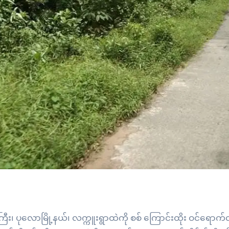
း၊ ပုလောမြို့နယ်၊ လက္ကူးရွာထဲကို စစ် ကြောင်းထိုး ဝင်ရောက်