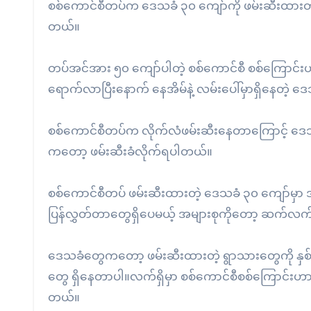
စစ်ကောင်စီတပ်က ဒေသခံ ၃၀ ကျော်ကို ဖမ်းဆီးထားတယ်လ
တယ်။
တပ်အင်အား ၅၀ ကျော်ပါတဲ့ စစ်ကောင်စီ စစ်ကြောင်းဟာ
ရောက်လာပြီးနောက် နေအိမ်နဲ့ လမ်းပေါ်မှာရှိနေတဲ့ ဒေ
စစ်ကောင်စီတပ်က လိုက်လံဖမ်းဆီးနေတာကြောင့် ဒေသခ
ကတော့ ဖမ်းဆီးခံလိုက်ရပါတယ်။
စစ်ကောင်စီတပ် ဖမ်းဆီးထားတဲ့ ဒေသခံ ၃၀ ကျော်မှာ အမ
ပြန်လွှတ်တာတွေရှိပေမယ့် အများစုကိုတော့ ဆက်လ
ဒေသခံတွေကတော့ ဖမ်းဆီးထားတဲ့ ရွာသားတွေကို နှစ်ဖက်တိ
တွေ ရှိနေတာပါ။လက်ရှိမှာ စစ်ကောင်စီစစ်ကြောင်းဟာ
တယ်။