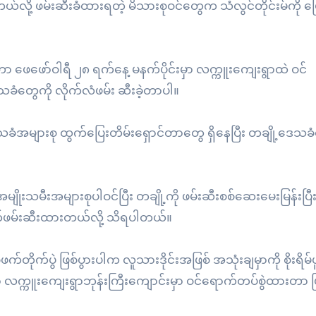
ို့ ဖမ်းဆီးခံထားရတဲ့ မိသားစုဝင်တွေက သံလွင်တိုင်းမ်ကို ပ
 ဖေဖော်ဝါရီ ၂၈ ရက်နေ့ မနက်ပိုင်းမှာ လက္ကူးကျေးရွာထဲ ဝင်
သခံတွေကို လိုက်လံဖမ်း ဆီးခဲ့တာပါ။
ံအများစု ထွက်ပြေးတိမ်းရှောင်တာတွေ ရှိနေပြီး တချို့ဒေသခ
ျိုးသမီးအများစုပါဝင်ပြီး တချို့ကို ဖမ်းဆီးစစ်ဆေးမေးမြန်းပြ
က်ဖမ်းဆီးထားတယ်လို့ သိရပါတယ်။
ုက်ပွဲ ဖြစ်ပွားပါက လူသားဒိုင်းအဖြစ် အသုံးချမှာကို စိုးရိမ်ပူပ
 လက္ကူးကျေးရွာဘုန်းကြီးကျောင်းမှာ ဝင်ရောက်တပ်စွဲထားတာ ဖ