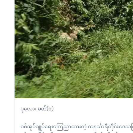
ပုလော၊ မတ်(၁)
စစ်အုပ်ချုပ်ရေးကြေညာထားတဲ့ တနင်္သာရီတိုင်းဒေသကြီ