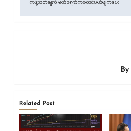
ကန့်သတ်ချက် မတ်၁ရက်ကစတင်ပယ်ဖျက်ပေး
B
Related Post