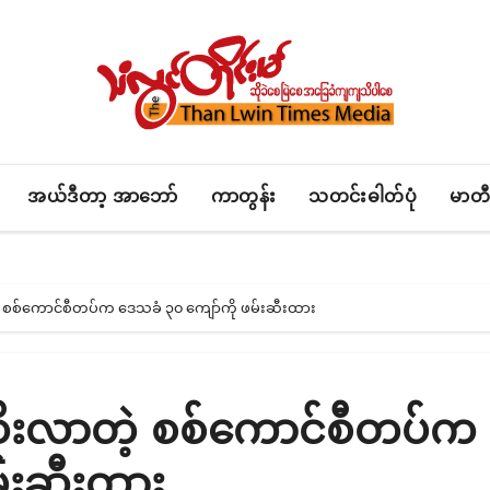
အယ်ဒီတာ့ အာဘော်
ကာတွန်း
သတင်းဓါတ်ပုံ
မာတီ
့ စစ်ကောင်စီတပ်က ဒေသခံ ၃၀ ကျော်ကို ဖမ်းဆီးထား
ထိုးလာတဲ့ စစ်ကောင်စီတပ်က
်းဆီးထား