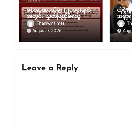
သတင်း
သတင်း
စစ်အာဏာသိမ်း (၂၀၁၄)ရက်
ထိုင်းအ
အတွင်း သတ်ဖြတ်ခံရသူ
အစိုး
(၈၂၃၉) ဦးအထိရှိလာ
တော်လ
Thanlwintimes
Th
သက်ရေ
August 7, 2026
Augu
Leave a Reply