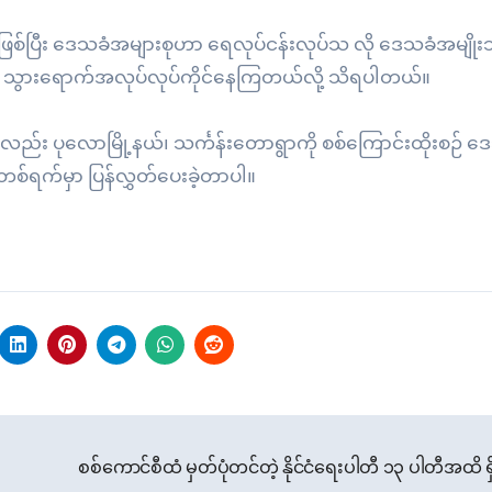
ဖြစ်ပြီး ဒေသခံအများစုဟာ ရေလုပ်ငန်းလုပ်သ လို ဒေသခံအမျိုး
ေမှာ သွားရောက်အလုပ်လုပ်ကိုင်နေကြတယ်လို့ သိရပါတယ်။
လည်း ပုလောမြို့နယ်၊ သင်္ကန်းတောရွာကို စစ်ကြောင်းထိုးစဉ် ဒ
်တစ်ရက်မှာ ပြန်လွှတ်ပေးခဲ့တာပါ။
စစ်ကောင်စီထံ မှတ်ပုံတင်တဲ့ နိုင်ငံရေးပါတီ ၁၃ ပါတီအထိ 