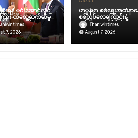
သတင်း
စိုးရနဲ့ မင်းအောင်လှိုင်
ဖာပွန်မှာ စစ်ရေးအထိနာန
ရကြား ထိတွေ့ဆက်ဆံမှု
စစ်တပ်လေကြောင်းနဲ့
ှန်ရေးအပေါ်
အပြင်းအထန်ဗုံးကြဲနေ
anlwintimes
Thanlwintimes
ာက်နိုင်လား
st 7, 2026
August 7, 2026