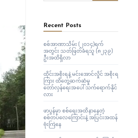
Recent Posts
စစ်အာဏာသိမ်း (၂၀၁၄)ရက်
အတွင်း သတ်ဖြတ်ခံရသူ (၈၂၃၉)
ဦးအထိရှိလာ
ထိုင်းအစိုးရနဲ့ မင်းအောင်လှိုင် အစိုးရ
ကြား ထိတွေ့ဆက်ဆံမှု
တော်လှန်ရေးအပေါ် သက်ရောက်နိုင်
လား
ဖာပွန်မှာ စစ်ရေးအထိနာနေတဲ့
စစ်တပ်လေကြောင်းနဲ့ အပြင်းအထန်
ဗုံးကြဲနေ