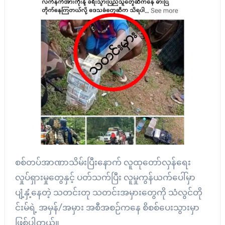
စစ်တပ်အာဏာသိမ်းပြီးနောက် လူထုတော်လှန်ရေး
လှုပ်ရှားမှုတွေနှင့် ပတ်သက်ပြီး လူမှုကွန်ယက်ပေါ်မှာ
ပျံ့နှံ့နေတဲ့ သတင်းတု သတင်းအမှားတွေကို သံလွင်တို
င်းမ်ရဲ့ အမှန်/အမှား အစီအစဉ်ကနေ စိစစ်ပေးသွားမှာ
ဖြစ်ပါတယ်။