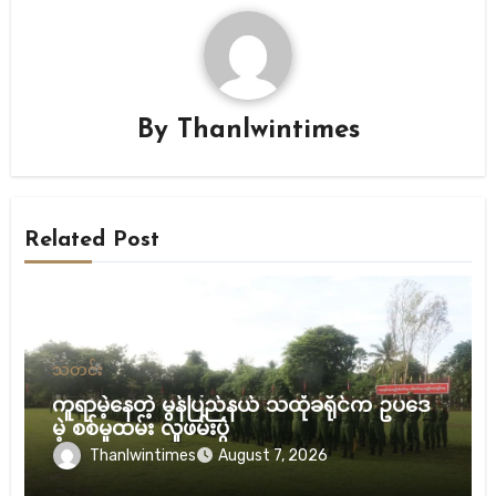
By
Thanlwintimes
Related Post
သတင်း
ကူရာမဲ့နေတဲ့ မွန်ပြည်နယ် သထုံခရိုင်က ဥပဒေ
မဲ့ စစ်မှုထမ်း လူဖမ်းပွဲ
Thanlwintimes
August 7, 2026