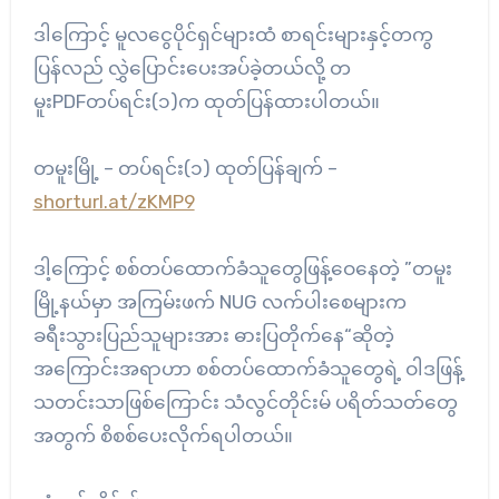
ဒါကြောင့် မူလငွေပိုင်ရှင်များထံ စာရင်းများနှင့်တကွ
ပြန်လည် လွှဲပြောင်းပေးအပ်ခဲ့တယ်လို့ တ
မူးPDFတပ်ရင်း(၁)က ထုတ်ပြန်ထားပါတယ်။
တမူးမြို့ – တပ်ရင်း(၁) ထုတ်ပြန်ချက် –
shorturl.at/zKMP9
ဒါ့ကြောင့် စစ်တပ်ထောက်ခံသူတွေဖြန့်ဝေနေတဲ့ ”တမူး
မြို့နယ်မှာ အကြမ်းဖက် NUG လက်ပါးစေများက
ခရီးသွားပြည်သူများအား ဓားပြတိုက်နေ“ဆိုတဲ့
အကြောင်းအရာဟာ စစ်တပ်ထောက်ခံသူတွေရဲ့ ဝါဒဖြန့်
သတင်းသာဖြစ်ကြောင်း သံလွင်တိုင်းမ် ပရိတ်သတ်တွေ
အတွက် စိစစ်ပေးလိုက်ရပါတယ်။