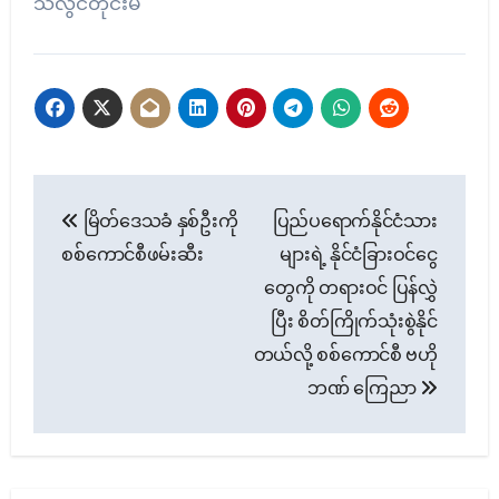
သံလွင်တိုင်းမ်
Post
မြိတ်ဒေသခံ နှစ်ဦးကို
ပြည်ပရောက်နိုင်ငံသား
navigation
စစ်ကောင်စီဖမ်းဆီး
များရဲ့ နိုင်ငံခြားဝင်ငွေ
တွေကို တရားဝင် ပြန်လွှဲ
ပြီး စိတ်ကြိုက်သုံးစွဲနိုင်
တယ်လို့ စစ်ကောင်စီ ဗဟို
ဘဏ် ကြေညာ