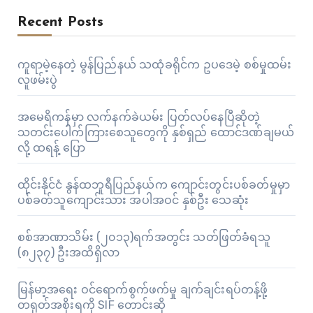
Recent Posts
ကူရာမဲ့နေတဲ့ မွန်ပြည်နယ် သထုံခရိုင်က ဥပဒေမဲ့ စစ်မှုထမ်း
လူဖမ်းပွဲ
အမေရိကန်မှာ လက်နက်ခဲယမ်း ပြတ်လပ်နေပြီဆိုတဲ့
သတင်းပေါက်ကြားစေသူတွေကို နှစ်ရှည် ထောင်ဒဏ်ချမယ်
လို့ ထရန့် ပြော
ထိုင်းနိုင်ငံ နွန်ထဘူရီပြည်နယ်က ကျောင်းတွင်းပစ်ခတ်မှုမှာ
ပစ်ခတ်သူကျောင်းသား အပါအဝင် နှစ်ဦး သေဆုံး
စစ်အာဏာသိမ်း (၂၀၁၃)ရက်အတွင်း သတ်ဖြတ်ခံရသူ
(၈၂၃၇) ဦးအထိရှိလာ
မြန်မာ့အရေး ဝင်ရောက်စွက်ဖက်မှု ချက်ချင်းရပ်တန့်ဖို့
တရုတ်အစိုးရကို SIF တောင်းဆို