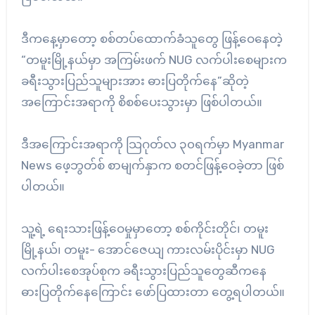
ဒီကနေ့မှာတော့ စစ်တပ်ထောက်ခံသူတွေ ဖြန့်ဝေနေတဲ့
“တမူးမြို့နယ်မှာ အကြမ်းဖက် NUG လက်ပါးစေများက
ခရီးသွားပြည်သူများအား ဓားပြတိုက်နေ”ဆိုတဲ့
အကြောင်းအရာကို စိစစ်ပေးသွားမှာ ဖြစ်ပါတယ်။
ဒီအကြောင်းအရာကို သြဂုတ်လ ၃၀ရက်မှာ Myanmar
News ဖေ့ဘွတ်စ် စာမျက်နှာက စတင်ဖြန့်ဝေခဲ့တာ ဖြစ်
ပါတယ်။
သူ့ရဲ့ ရေးသားဖြန့်ဝေမှုမှာတော့ စစ်ကိုင်းတိုင်၊ တမူး
မြို့နယ်၊ တမူး- အောင်ဇေယျ ကားလမ်းပိုင်းမှာ NUG
လက်ပါးစေအုပ်စုက ခရီးသွားပြည်သူတွေဆီကနေ
ဓားပြတိုက်နေကြောင်း ဖော်ပြထားတာ တွေ့ရပါတယ်။