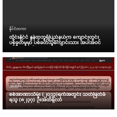
နိုင်ငံတကာ
ထိုင်းနိုင်ငံ နွန်ထဘူရီပြည်နယ်က ကျောင်းတွင်း
ပစ်ခတ်မှုမှာ ပစ်ခတ်သူကျောင်းသား အပါအဝင်
နှစ်ဦး သေဆုံး
သတင်း
စစ်အာဏာသိမ်း (၂၀၁၃)ရက်အတွင်း သတ်ဖြတ်ခံ
ရသူ (၈၂၃၇) ဦးအထိရှိလာ