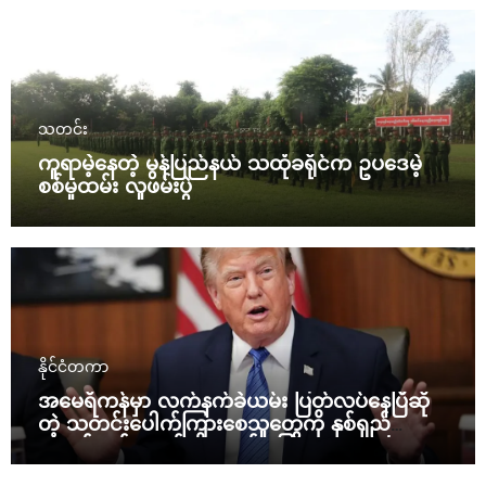
သတင်း
ကူရာမဲ့နေတဲ့ မွန်ပြည်နယ် သထုံခရိုင်က ဥပဒေမဲ့
စစ်မှုထမ်း လူဖမ်းပွဲ
နိုင်ငံတကာ
အမေရိကန်မှာ လက်နက်ခဲယမ်း ပြတ်လပ်နေပြီဆို
တဲ့ သတင်းပေါက်ကြားစေသူတွေကို နှစ်ရှည်
ထောင်ဒဏ်ချမယ်လို့ ထရန့် ပြော