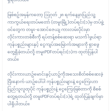
ဖြစ်စဥ်အမှန်ကတော့ ဩဂုတ် ၂၈ ရက်နေ့မှာပြည်သူ့
ကာကွယ်ရေးတပ်မတော် (တမူးမြို့)တပ်ရင်း(၁)မှ တပ်ဖွဲ့
ဝင်တွေက တမူး-အောင်ဇေယျ ကားလမ်းပိုင်းမှာ
လိုင်းကားတစ်စီးကို ရပ်တန့်စစ်ဆေးရာ မသင်္ကါဖွယ်ရာ
ကုန်ပစ္စည်းများနှင့် ငွေကျပ်အမြောက်အများကို ရှာဖွေ
တွေ့ရှိခဲ့တယ်လို့ တမူးPDFတပ်ရင်း(၁)က ထုတ်ပြန်ပါ
တယ်။
လိုင်းကားယာဥ်မောင်းနှင့်ယာဥ်ကိုအသေးစိတ်စစ်ဆေးခဲ့
ပြီးနောက် ယာဥ်ပေါ်ပါ ကုန်ပစ္စည်းများနဲ့ ငွေကြေးဟာ
ပြည်သူလူထုပိုင် ကုန်ပစ္စည်းနဲ့ ငွေကြေးဖြစ်တာကို စိစစ်
တွေ့ရတယ်လို့ တမူးPDFတပ်ရင်း(၁)ရဲ့ ထုတ်ပြန်ချက်မှာ
ပါရှိပါတယ်။