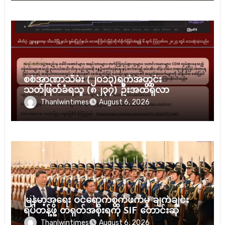
သတင်း
စစ်အာဏာသိမ်း (၂၀၁၃)ရက်အတွင်း
သတ်ဖြတ်ခံရသူ (၈၂၃၇) ဦးအထိရှိလာ
Thanlwintimes
August 6, 2026
သတင်း
မြန်မာ့အရေး ဝင်ရောက်စွက်ဖက်မှု ချက်ချင်း
ရပ်တန့်ဖို့ တရုတ်အစိုးရကို SIF တောင်းဆို
Thanlwintimes
August 6, 2026