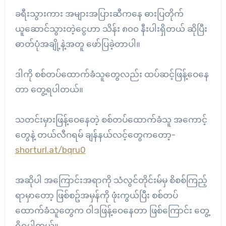
ခရီးသွားကား အများအပြားဆီကနေ ဓားပြတိုက်
ယူဆောင်သွားတဲ့ငွေဟာ သိန်း ၈၀၀ နီးပါးရှိတယ် ဆိုပြီး
ဓာတ်ပုံအချို့နဲ့အတူ ဖော်ပြခဲ့တာပါ။
ဒါကို စစ်တပ်ထောက်ခံသူတွေလည်း ထပ်ဆင့်ဖြန့်ဝေနေ
တာ တွေ့ရပါတယ်။
သတင်းမှားဖြန့်ဝေနေတဲ့ စစ်တပ်ထောက်ခံသူ အကောင့်
တွေနဲ့ တယ်လီဂရမ် ချန်နယ်လင့်တွေကတော့-
shorturl.at/bqru0
အဆိုပါ အကြောင်းအရာကို သံလွင်တိုင်းမ်မှ စိစစ်ကြည့်
ရာမှာတော့ ဖြစ်စဥ်အမှန်ကို ဖုံးကွယ်ပြီး စစ်တပ်
ထောက်ခံသူတွေက ဝါဒဖြန့်ဝေနေတာ ဖြစ်ကြောင်း တွေ့
ရှိရပါတယ်။