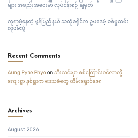
များ အစည်းအဝေးမှာ လုပ်ငန်းစဉ် ချမှတ်
ကူရာမဲ့နေတဲ့ မွန်ပြည်နယ် သထုံခရိုင်က ဥပဒေမဲ့ စစ်မှုထမ်း
လူဖမ်းပွဲ
Recent Comments
Aung Pyae Phyo
on
ဘီးလင်းမှာ စစ်ကြောင်းဝင်လာလို့
ကျေးရွာ နှစ်ရွာက ဒေသခံတွေ တိမ်းရှောင်နေရ
Archives
August 2026