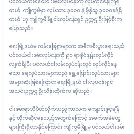
ပင်လယ်ကမ်းဝေးငါးဖမ်းလုပ်ငန်းကို လုပ်ကိုင်နေကြရ
တယ်၊ ကျိုက္ခမီမှာ လုပ်သား ၃၀၀၀ နဲ့ မှီခိုသူ ၃၀၀၀ခန့်ရှိ
တယ်”ဟု ကျိုက္ခမီမြို့ငါးလုပ်ငန်းရှင် ဥက္ကဌ ဦးမြင့်စိုးက
ပြောသည်။
ရေးမြို့နယ်မှ ကမ်းခြေရွာများက အဓိကစီးပွားရေးသည်
ပင်လယ်ငါးဖမ်းလုပ်ငန်းကို ၉၀ ရာခိုင်နှုန်းလုပ်ကိုင်
လျက်ရှိပြီး ပင်လယ်ငါးဖမ်းလုပ်ငန်းတွင် လုပ်ကိုင်နေ
သော ရေလုပ်သားများသည် ရွှေ့ပြောင်းလုပ်သားများ
အများဆုံးဖြစ်ကြောင်း ရေးမြို့နယ် ငါးလုပ်ငန်းရှင်
အသင်းဥက္ကဌ ဦးသိန်းထိုက်က ဆိုသည်။
ငါးဖမ်းရာသီပိတ်လိုက်သည့်ကာလက ကျောင်းဖွင့်ချိန်
နှင့် တိုက်ဆိုင်နေသည့်အတွက်ကြောင့် အခက်အခဲတွေ
များကြီးရှိလာနိုင်ကြောင်း ကျိုက္ခမီမြို့မှ ပင်လယ်ငါးဖမ်း