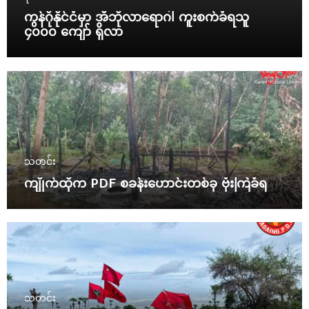
ကွန်ဂိုနိုင်ငံမှာ အီဘိုလာရောဂါ ကူးစက်ခံရသူ
၄၀၀၀ ကျော် ရှိလာ
သတင်း
ကျိုက်ထိုက PDF စခန်းဟောင်းတစ်ခု ဗုံးကြဲခံရ
သတင်း