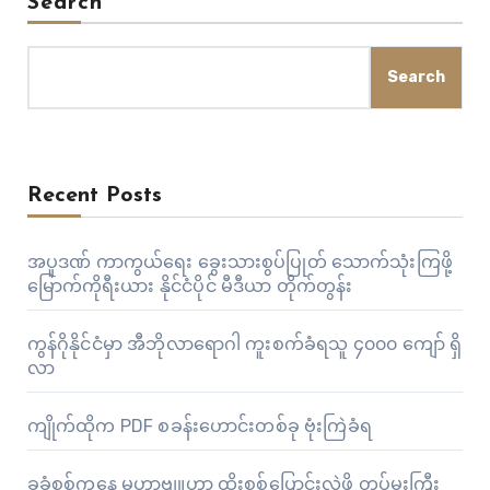
Search
Search
Recent Posts
အပူဒဏ် ကာကွယ်ရေး ခွေးသားစွပ်ပြုတ် သောက်သုံးကြဖို့
မြောက်ကိုရီးယား နိုင်ငံပိုင် မီဒီယာ တိုက်တွန်း
ကွန်ဂိုနိုင်ငံမှာ အီဘိုလာရောဂါ ကူးစက်ခံရသူ ၄၀၀၀ ကျော် ရှိ
လာ
ကျိုက်ထိုက PDF စခန်းဟောင်းတစ်ခု ဗုံးကြဲခံရ
ခုခံစစ်ကနေ မဟာဗျူဟာ ထိုးစစ်ပြောင်းလဲဖို့ တပ်မှူးကြီး