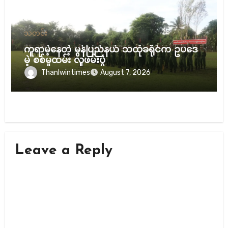
သတင်း
ကူရာမဲ့နေတဲ့ မွန်ပြည်နယ် သထုံခရိုင်က ဥပဒေ
မဲ့ စစ်မှုထမ်း လူဖမ်းပွဲ
Thanlwintimes
August 7, 2026
Leave a Reply