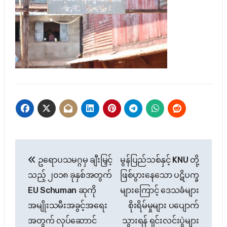
Post
ဥရောပသမဂ္ဂမှ ချီးမြှင့်
မွန်ပြည်သစ်နှင့် KNU တို့
navigation
သည့် ၂၀၁၈ ခုနှစ်အတွက်
ဖြစ်ပွားနေသော ပဋိပက္ခ
EU Schuman ဆုကို
များကြောင့် ဒေသခံများ
အမျိုးသမီးအခွင့်အရေး
စိုးရိမ်မှုများ ပပျောက်
အတွက် လုပ်ဆောာင်
သွားရန် ရှင်းလင်းပွဲများ