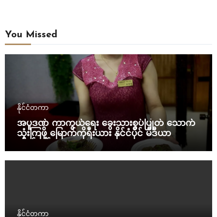
You Missed
နိုင်ငံတကာ
အပူဒဏ် ကာကွယ်ရေး ခွေးသားစွပ်ပြုတ် သောက်
သုံးကြဖို့ မြောက်ကိုရီးယား နိုင်ငံပိုင် မီဒီယာ
တိုက်တွန်း
နိုင်ငံတကာ