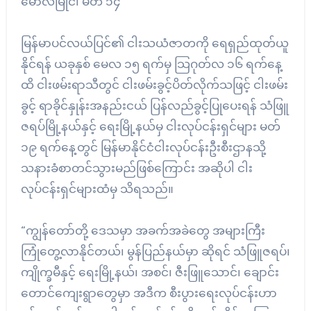
မော်လမြိုင်၊ မတ် ၁၄
မြန်မာပင်လယ်ပြင်၏ ငါးသယံဇာတကို ရေရှည်ထုတ်ယူ
နိုင်ရန် ယခုနှစ် မေလ ၁၅ ရက်မှ သြဂုတ်လ ၁၆ ရက်နေ့
ထိ ငါးဖမ်းရာသီတွင် ငါးဖမ်းခွင့်ပိတ်လိုက်သဖြင့် ငါးဖမ်း
ခွင့် ရာခိုင်နှုန်းအနည်းငယ် ပြန်လည်ခွင့်ပြုပေးရန် သံဖြူ
ဇရပ်မြို့နယ်နှင့် ရေးမြို့နယ်မှ ငါးလုပ်ငန်းရှင်များ မတ်
၁၉ ရက်နေ့တွင် မြန်မာနိုင်ငံငါးလုပ်ငန်းဦးစီးဌာနသို့
သနားခံစာတင်သွားမည်ဖြစ်ကြောင်း အဆိုပါ ငါး
လုပ်ငန်းရှင်များထံမှ သိရသည်။
“ကျွန်တော်တို့ ဒေသမှာ အခက်အခဲတွေ အများကြီး
ကြုံတွေ့လာနိုင်တယ်၊ မွန်ပြည်နယ်မှာ ဆိုရင် သံဖြူဇရပ်၊
ကျိုက္ခမီနှင့် ရေးမြို့နယ်၊ အစင်၊ ဇီးဖြူသောင်၊ ချောင်း
တောင်ကျေးရွာတွေမှာ အဒီက စီးပွားရေးလုပ်ငန်းဟာ