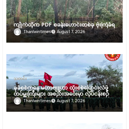
သတင်း
ကျိုက်ထိုက PDF စခန်းဟောင်းတစ်ခု ဗုံးကြဲခံရ
Thanlwintimes
August 7, 2026
သတင်း
ခုခံစစ်ကနေ မဟာဗျူဟာ ထိုးစစ်ပြောင်းလဲဖို့
တပ်မှူးကြီးများ အစည်းအဝေးမှာ လုပ်ငန်းစဉ်
ချမှတ်
Thanlwintimes
August 7, 2026