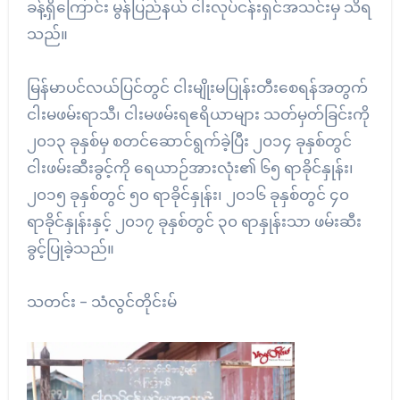
ခန့်ရှိကြောင်း မွန်ပြည်နယ် ငါးလုပ်ငန်းရှင်အသင်းမှ သိရ
သည်။
မြန်မာပင်လယ်ပြင်တွင် ငါးမျိုးမပြုန်းတီးစေရန်အတွက်
ငါးမဖမ်းရာသီ၊ ငါးမဖမ်းရဧရိယာများ သတ်မှတ်ခြင်းကို
၂၀၁၃ ခုနှစ်မှ စတင်ဆောင်ရွက်ခဲ့ပြီး ၂၀၁၄ ခုနှစ်တွင်
ငါးဖမ်းဆီးခွင့်ကို ရေယာဉ်အားလုံး၏ ၆၅ ရာခိုင်နှုန်း၊
၂၀၁၅ ခုနှစ်တွင် ၅၀ ရာခိုင်နှုန်း၊ ၂၀၁၆ ခုနှစ်တွင် ၄၀
ရာခိုင်နှုန်းနှင့် ၂၀၁၇ ခုနှစ်တွင် ၃၀ ရာနှုန်းသာ ဖမ်းဆီး
ခွင့်ပြုခဲ့သည်။
သတင်း – သံလွင်တိုင်းမ်