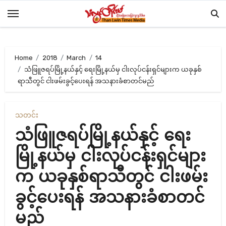
Skip
to
content
Home
2018
March
14
သံဖြူဇရပ်မြို့နယ်နှင့် ရေးမြို့နယ်မှ ငါးလုပ်ငန်းရှင်များက ယခုနှစ်
ရာသီတွင် ငါးဖမ်းခွင့်ပေးရန် အသနားခံစာတင်မည်
သတင်း
သံဖြူဇရပ်မြို့နယ်နှင့် ရေး
မြို့နယ်မှ ငါးလုပ်ငန်းရှင်များ
က ယခုနှစ်ရာသီတွင် ငါးဖမ်း
ခွင့်ပေးရန် အသနားခံစာတင်
မည်