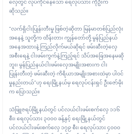
လှေတွင် လုပ်ကိုင်နေသော ရေလုပ်သား ကိုဦးက
ဆိုသည်။
“လက်ရှိငါးပြုန်းတီးမှု ဖြစ်တဲ့ဆိုတာ မြန်မာတစ်ပြည်လုံး
အနေနဲ့ သူတို့က ထိန်းတာ၊ ကျွန်တော်တို့ မွန်ပြည်နယ်
အနေအထားနဲ့ ကြည်လိုက်မယ်ဆိုရင် ဖမ်းဆီးတဲ့လှေ
အစီးရေနဲ့ ငါးဖမ်းကွက်နဲ့ကြည့်ရင် သိပ်အခြေအနေမဆို
ဘူး၊ မွန်ပြည်နယ်ငါးဖမ်းလှေအမျိုးအစားက ငါး
ပြုန်းတီးတဲ့ ဖမ်းဆီးတဲ့ ကိရိယာအမျိုးအစားထဲမှာ ပါဝင်
မှုနည်းတယ်”ဟု ရေးမြို့နယ်မှ ရေလုပ်ငန်းရှင် ဦးဇော်မိုး
က ပြောသည်။
သံဖြူဇရပ်မြို့နယ်တွင် ပင်လယ်ငါးဖမ်းစက်လှေ ၁၁၆
စီး၊ ရေလုပ်သား ၃၀၀၀ ခန့်နှင့် ရေးမြို့နယ်တွင်
ပင်လယ်ငါးဖမ်းစက်လှေ ၁၇၉ စီး၊ ရေလုပ်သား ၄၀၀၀