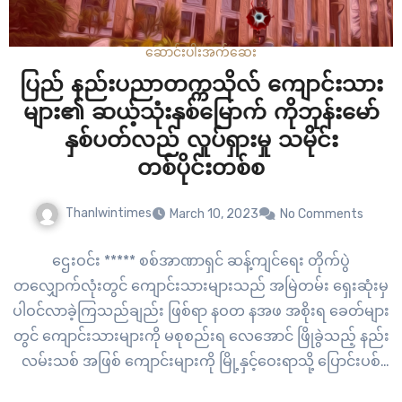
ဆောင်းပါး
အက်ဆေး
ပြည် နည်းပညာတက္ကသိုလ် ကျောင်းသား
များ၏ ဆယ့်သုံးနှစ်မြောက် ကိုဘုန်းမော်
နှစ်ပတ်လည် လှုပ်ရှားမှု သမိုင်း
တစ်ပိုင်းတစ်စ
Thanlwintimes
March 10, 2023
No Comments
ဌေးဝင်း ***** စစ်အာဏာရှင် ဆန့်ကျင်ရေး တိုက်ပွဲ
တလျှောက်လုံးတွင် ကျောင်းသားများသည် အမြဲတမ်း ရှေးဆုံးမှ
ပါဝင်လာခဲ့ကြသည်ချည်း ဖြစ်ရာ နဝတ နအဖ အစိုးရ ခေတ်များ
တွင် ကျောင်းသားများကို မစုစည်းရ လေအောင် ဖြိုခွဲသည့် နည်း
လမ်းသစ် အဖြစ် ကျောင်းများကို မြို့နှင့်ဝေးရာသို့ ပြောင်းပစ်
ခြင်းကို အဓိကပြုလုပ်ခဲ့သည်။ ထို့ကြောင့် နာမည်ကျော် ရန်ကုန်