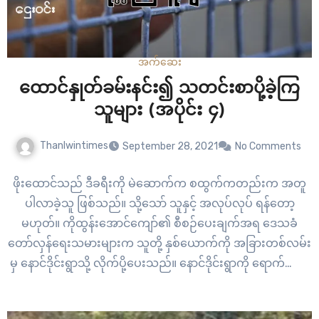
အက်ဆေး
ထောင်နှုတ်ခမ်းနင်း၍ သတင်းစာပို့ခဲ့ကြ
သူများ (အပိုင်း ၄)
Thanlwintimes
September 28, 2021
No Comments
ဖိုးထောင်သည် ဒီခရီးကို မဲဆောက်က စထွက်ကတည်းက အတူ
ပါလာခဲ့သူ ဖြစ်သည်။ သို့သော် သူနှင့် အလုပ်လုပ် ရန်တော့
မဟုတ်။ ကိုထွန်းအောင်ကျော်၏ စီစဉ်ပေးချက်အရ ဒေသခံ
တော်လှန်ရေးသမားများက သူတို့ နှစ်ယောက်ကို အခြားတစ်လမ်း
မှ နောင်ဒိုင်းရွာသို့ လိုက်ပို့ပေးသည်။ နောင်ဒိုင်းရွာကို ရောက်တော့
သေနတ်သံတွေ တဒိုင်းဒိုင်း နှင့် ကြားနေရ၏။ တိုက်ပွဲတစ်ပွဲကို
အနီးဆုံး နားနှင့် ဆတ်ဆတ်…