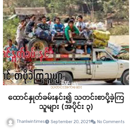
သတင်း
အက်ဆေး
ထောင်နှုတ်ခမ်းနင်း၍ သတင်းစာပို့ခဲ့ကြ
သူများ (အပိုင်း ၃)
Thanlwintimes
September 20, 2021
No Comments