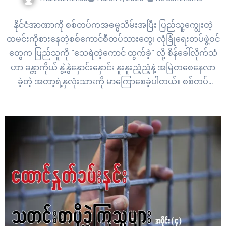
နိုင်ငံအာဏာကို စစ်တပ်ကအဓမ္မသိမ်းအပြီး ပြည်သူ့ကျွေးတဲ့
ထမင်းကိုစားနေတဲ့စစ်ကောင်စီတပ်သားတွေ၊ လုံခြုံရေးတပ်ဖွဲ့ဝင်
တွေက ပြည်သူကို “သေရဲတဲ့ကောင် ထွက်ခဲ့” လို့ စိန်ခေါ်လိုက်သံ
ဟာ ခန္တာကိုယ် နွဲ့နွဲနှောင်းနှောင်း နူးနူးညံ့ညံ့နဲ့ အမြဲတစေနေလာ
ခဲ့တဲ့ အတာ့ရဲ့နှလုံးသားကို မာကြောစေခဲ့ပါတယ်။ စစ်တပ်
အာဏာမသိမ်းခင်ကာလက ရန်ကုန်မှာ မနက်မိုးလင်းပြီဆိုတာနဲ့
မိတ်ကပ်လေးပြင် အလှပြင်ကျော့ကျော့ ကော့ကော့လေးနဲ့
ရိုက်ကွင်းသွားလိုက် သတင်းလေးရိုက်လိုက်နဲ့ ခဏနေအပြင်မှာ
ဘယ်ပွဲကဖိတ်လို့ သွားလိုက်။ Presenter သွားလုပ်လိုက်နဲ့ အတာ
တစ်ယောက်…