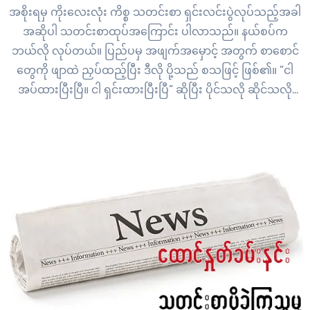
အစိုးရမှ ကိုးလေးလုံး ကိစ္စ သတင်းစာ ရှင်းလင်းပွဲလုပ်သည့်အခါ
အဆိုပါ သတင်းစာထုပ်အကြောင်း ပါလာသည်။ နယ်စပ်က
ဘယ်လို လုပ်တယ်။ ပြည်ပမှ အဖျက်အမှောင့် အတွက် စာစောင်
တွေကို ဖျာထဲ ညှပ်ထည့်ပြီး ဒီလို ပို့သည် စသဖြင့် ဖြစ်၏။ ”ငါ
အပ်ထားပြီးပြီ။ ငါ ရှင်းထားပြီးပြီ” ဆိုပြီး ပိုင်သလို ဆိုင်သလို
လုပ်သည်။ ဒီကောင်နှင့်…