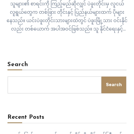
သူများ၏ စာရင်းကို ကြည့်မည်ဆိုလျှင် ပဲခူးတိုင်းမှ လူငယ်
လူရွယ်တွေက တစ်ခြား တိုင်းနှင့် ပြည်နယ်များထက် ပိုများ
နေသည်။ ယင်းပဲခူးတိုင်းသားများထဲတွင် ပဲခူးမြို့သား ဝင်းနိုင်
လည်း တစ်ယောက် အပါအဝင်ဖြစ်သည်။ သူ နိုင်ငံရေးနှင့်
ဆက်နွယ်မိသည်ကတော့ ရှစ်ဆယ့်ရှစ် အရေးအခင်း ဖြစ်
ကတည်းက ဖြစ်၏။ ထိုစဉ်တုန်က သူက ကျိုက်ထိုမှာ။ သူ့အစ်ကို
တစ်ဝမ်းကွဲ…
Search
Search
Recent Posts