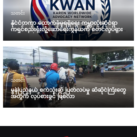
သတင်း
နိုင်ငံတကာ ထောက်ခံမှုရရှိရေး ကမ္ဘာလုံးဆိုင်ရာ
ကရင်စည်းရုံးလှုံ့ဆော်ရေးကွန်ယက် စတင်လှုပ်ရှား
မယ်
သတင်း
မွန်ပြည်နယ် စက်သုံးဆီ ပြတ်လပ်မှု ဆီဆိုင်ကြီးတွေ
အတွက် လုပ်စားခွင် ဖြစ်လာ