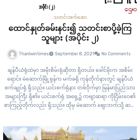
သတင်း
အက်ဆေး
ထောင်နှုတ်ခမ်းနင်း၍ သတင်းစာပို့ခဲ့ကြ
သူများ (အပိုင်း ၂)
Thanlwintimes
September 8, 2021
No Comments
ချန်ပီယံရုံထဲမှာ အမိုးစိမ်းရုံဆိုတာ ရှိတယ်။ ခေါင်မိုးက အစိမ်း
ရောင်။ မဲဆောက်မြို့စွန်က မက်ခရို ကုန်တိုက်နားတွင် ချန်ပီယံ
စက်ချုပ်ရုံ ရှိသည်။ ယင်းစက်ရုံနား တစ်ဝိုက်မှာ မြန်မာပြည်သား
အများကြီး ရှိ၏။ ယင်းစက်ရုံ အရှေ့၌ ကဗျာဆရာ ကိုငြိမ်းဝေ၏
စာကြည့်တိုက်လည်း ရှိသည်။ ထိုမှ မဲဆောက် ဈေးဘက်သို့ ဆယ်
မိနစ်ခန့် ဆက်လျှောက်သွားလျှင် ဦးအောင် မုန့်ဟင်းခါးဆိုင် ရှိ
သည်။…