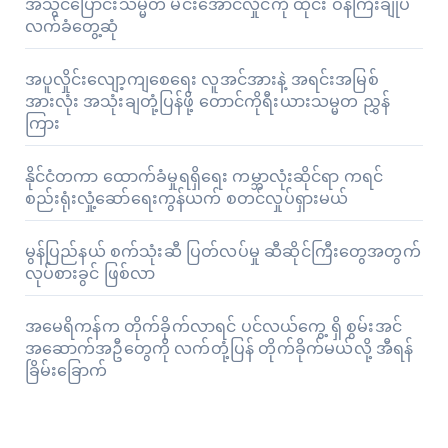
အသွင်ပြောင်းသမ္မတ မင်းအောင်လှိုင်ကို ထိုင်း ဝန်ကြီးချုပ်
လက်ခံတွေ့ဆုံ
အပူလှိုင်းလျော့ကျစေရေး လူအင်အားနဲ့ အရင်းအမြစ်
အားလုံး အသုံးချတုံ့ပြန်ဖို့ တောင်ကိုရီးယားသမ္မတ ညွှန်
ကြား
နိုင်ငံတကာ ထောက်ခံမှုရရှိရေး ကမ္ဘာလုံးဆိုင်ရာ ကရင်
စည်းရုံးလှုံ့ဆော်ရေးကွန်ယက် စတင်လှုပ်ရှားမယ်
မွန်ပြည်နယ် စက်သုံးဆီ ပြတ်လပ်မှု ဆီဆိုင်ကြီးတွေအတွက်
လုပ်စားခွင် ဖြစ်လာ
အမေရိကန်က တိုက်ခိုက်လာရင် ပင်လယ်ကွေ့ ရှိ စွမ်းအင်
အဆောက်အဦတွေကို လက်တုံ့ပြန် တိုက်ခိုက်မယ်လို့ အီရန်
ခြိမ်းခြောက်