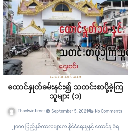
သတင်း
အက်ဆေး
ထောင်နှုတ်ခမ်းနင်း၍ သတင်းစာပို့ခဲ့ကြ
သူများ (၁)
Thanlwintimes
September 5, 2021
No Comments
၂၀၀၀ ပြည့်နှစ်ကာလများက နိုင်ငံရေးမှုနှင့် ထောင်ချခံရ