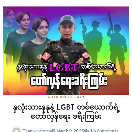
စက်မှုတက္ကသိုလ်မှ ကျောင်းသားများကို…
ဆောင်းပါး
အက်ဆေး
နှလုံးသားနုနုနဲ့ LGBT တစ်ယောက်ရဲ့
တော်လှန်ရေး ခရီးကြမ်း
Thanlwintimes
March 9, 2023
No Comments