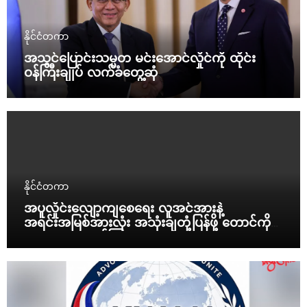
နိုင်ငံတကာ
အသွင်ပြောင်းသမ္မတ မင်းအောင်လှိုင်ကို ထိုင်း
ဝန်ကြီးချုပ် လက်ခံတွေ့ဆုံ
နိုင်ငံတကာ
အပူလှိုင်းလျော့ကျစေရေး လူအင်အားနဲ့
အရင်းအမြစ်အားလုံး အသုံးချတုံ့ပြန်ဖို့ တောင်ကိုရီး
ယားသမ္မတ ညွှန်ကြား