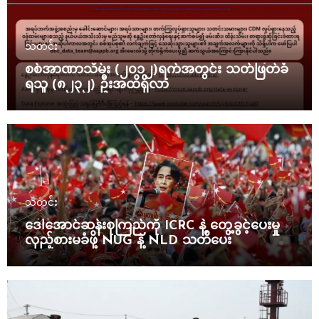
သတင်း
စစ်အာဏာသိမ်း (၂၀၁၂)ရက်အတွင်း သတ်ဖြတ်ခံ
ရသူ (၈၂၃၂) ဦးအထိရှိလာ
သတင်း
ဒေါ်အောင်ဆန်းစုကြည်ကို ICRC နဲ့ တွေ့ခွင့်ပေးမှု
လှည့်စားမခံဖို့ NUG နဲ့ NLD သတိပေး