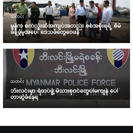
သတင်း
မွန်က စက်သုံးဆီအကျပ်အတည်း စစ်အစိုးရရဲ့ စီမံ
ခန့်ခွဲမှုအပေါ် ဒေသခံတွေဝေဖန်
သတင်း
ဘီးလင်းမှာ ရဲတပ်ဖွဲ့ မိသားစုဝင်တွေပါမကျန် ပေါ်
တာဆွဲခံနေရ