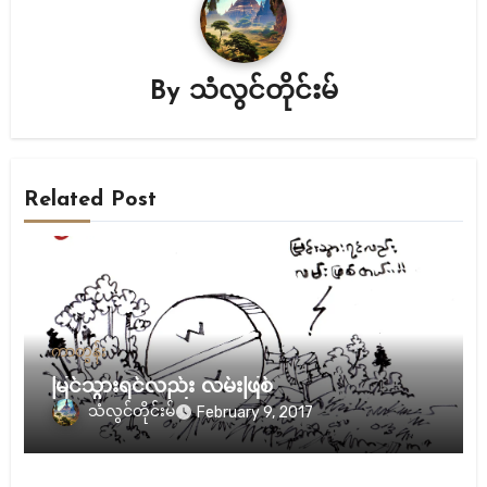
By
သံလွင်တိုင်းမ်
Related Post
ကာတွန်း
မြင်သွားရင်လည်း လမ်းဖြစ်
သံလွင်တိုင်းမ်
February 9, 2017