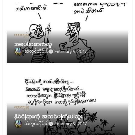
ကာတွန်း
အပေါ်အောက်လူ
သံလွင်တိုင်းမ်
February 9, 2017
ကာတွန်း
နိုင်ငံခြားကို အထင်မကြီးပါဘူး
သံလွင်တိုင်းမ်
February 9, 2017