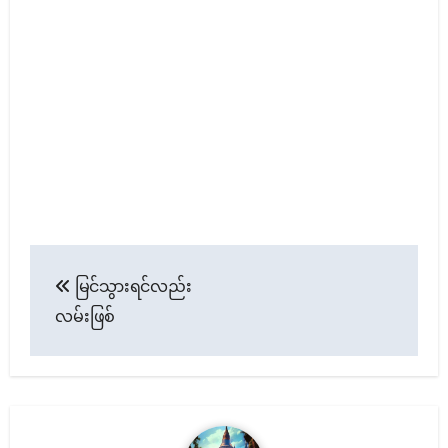
Post
မြင်သွားရင်လည်း
navigation
လမ်းဖြစ်