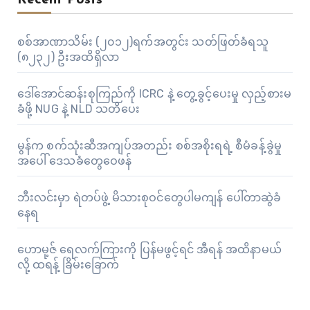
Recent Posts
စစ်အာဏာသိမ်း (၂၀၁၂)ရက်အတွင်း သတ်ဖြတ်ခံရသူ
(၈၂၃၂) ဦးအထိရှိလာ
ဒေါ်အောင်ဆန်းစုကြည်ကို ICRC နဲ့ တွေ့ခွင့်ပေးမှု လှည့်စားမ
ခံဖို့ NUG နဲ့ NLD သတိပေး
မွန်က စက်သုံးဆီအကျပ်အတည်း စစ်အစိုးရရဲ့ စီမံခန့်ခွဲမှု
အပေါ် ဒေသခံတွေဝေဖန်
ဘီးလင်းမှာ ရဲတပ်ဖွဲ့ မိသားစုဝင်တွေပါမကျန် ပေါ်တာဆွဲခံ
နေရ
ဟောမု့ဇ် ရေလက်ကြားကို ပြန်မဖွင့်ရင် အီရန် အထိနာမယ်
လို့ ထရန့် ခြိမ်းခြောက်