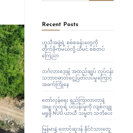
Recent Posts
ဟူသီအဖွဲ့ရဲ့ စစ်စခန်းတွေကို
တိုက်ခိုက်မယ်လို့ ယီမင် စစ်တပ်
ကြေညာ
ဘင်္ဂလားဒေ့ချ် အထည်ချုပ် လုပ်ငန်း
သဘာဝဓာတ်ငွေ့ပြတ်လပ်မှုကြောင့်
အခက်ကြုံနေ
တော်လှန်ရေး ရှည်ကြာလာတာနဲ့
အမျှ လူထုရဲ့ ပင်ပန်းမှုကို လျစ်လျူ
မရှုဖို့ NUG ယာယီ သမ္မတ သတိပေး
မြန်မာနဲ့ တောင်ဆူဒန် နိုင်ငံသားတွေ