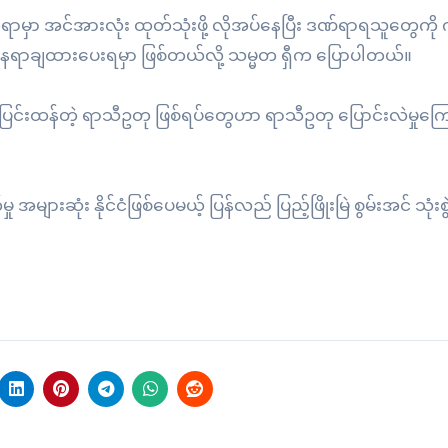
မှာ အင်အားလုံး ထုတ်သုံးဖို့ လိုအပ်နေပြီး ဒဏ်ရာရသူတွေကိ
ေရာချထားပေးရမှာ ဖြစ်တယ်လို့ သမ္မတ ရှီက ပြောပါတယ်။
ပြင်းထန်တဲ့ ရာသီဥတု ဖြစ်ရပ်တွေဟာ ရာသီဥတု ပြောင်းလဲမှုကြောင
များဆုံး နိုင်ငံဖြစ်ပေမယ့် ပြန်လည် ပြည့်ဖြိုးမြဲ စွမ်းအင် သုံးစွဲ