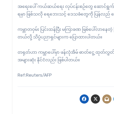
အရေးပေါ် ကယ်ဆယ်ရေး လုပ်ငန်းစဉ်တွေ ဆောင်ရွက်ရာ
ရမှာ ဖြစ်သလို ရေဘေးသင့် ဒေသခံတွေကို ပြန်လည် န
ကမ္ဘာတဝှမ်း ပြင်းထန်ပြီး မကြာခဏ ဖြစ်ပေါ်လာနေတဲ့ 
တယ်လို့ သိပ္ပံပညာရှင်များက ပြောထားပါတယ်။
တရုတ်ဟာ ကမ္ဘာပေါ်မှာ ဖန်လုံအိမ် ဓာတ်ငွေ့ ထုတ်လွှတ်မှု အ
အများဆုံး နိုင်ငံလည်း ဖြစ်ပါတယ်။
Ref:Reuters/AFP