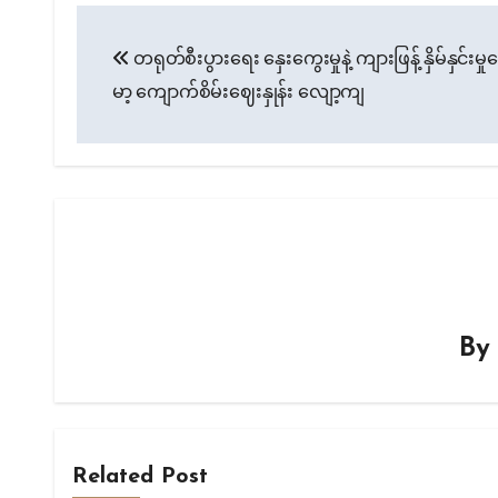
Post
တရုတ်စီးပွားရေး နှေးကွေးမှုနဲ့ ကျားဖြန့် နှိမ်နှင်းမှုက
navigation
မာ့ ကျောက်စိမ်းဈေးနှုန်း လျော့ကျ
B
Related Post