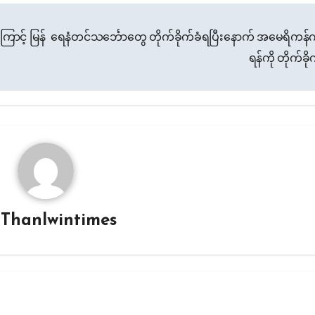
ြောင့် မြန်
ရေနံတင်သင်္ဘောတွေ တိုက်ခိုက်ခံရပြီးနောက် အမေရိကန်
ရန်ကို တိုက်ခိ
y
Thanlwintimes