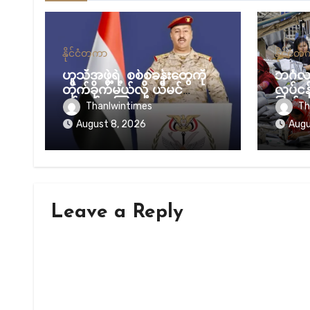
နိုင်ငံတကာ
နိုင်ငံ
ဟူသီအဖွဲ့ရဲ့ စစ်စခန်းတွေကို
ဘင်္ဂ
တိုက်ခိုက်မယ်လို့ ယီမင်
လုပ်င
စစ်တပ် ကြေညာ
ပြတ်လပ
Thanlwintimes
Th
နေ
August 8, 2026
Augu
Leave a Reply