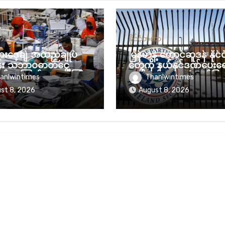
တကာ
နိုင်ငံတကာ
လားဒေ့ချ် အထည်ချုပ်
မြန်မာနဲ့ တောင်ဆူဒန် နိုင
န်း သဘာဝဓာတ်ငွေ့
တွေကို နယ်နှင်ဒဏ်ပေးရ
်မှုကြောင့် အခက်ကြုံ
မေရိကန် တရားရုံး ခွင့်ပြု
anlwintimes
Thanlwintimes
st 8, 2026
August 8, 2026