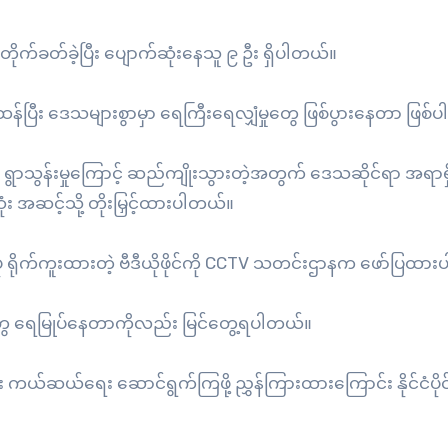
ုက်ခတ်ခဲ့ပြီး ပျောက်ဆုံးနေသူ ၉ ဦး ရှိပါတယ်။
်းထန်ပြီး ဒေသများစွာမှာ ရေကြီးရေလျှံမှုတွေ ဖြစ်ပွားနေတာ ဖြစ
ြတ် ရွာသွန်းမှုကြောင့် ဆည်ကျိုးသွားတဲ့အတွက် ဒေသဆိုင်ရာ အရ
ံး အဆင့်သို့ တိုးမြှင့်ထားပါတယ်။
ပုံ ရိုက်ကူးထားတဲ့ ဗီဒီယိုဖိုင်ကို CCTV သတင်းဌာနက ဖော်ပြထာ
တွေ ရေမြုပ်နေတာကိုလည်း မြင်တွေ့ရပါတယ်။
 ကယ်ဆယ်ရေး ဆောင်ရွက်ကြဖို့ ညွှန်ကြားထားကြောင်း နိုင်ငံပိုင