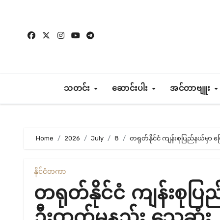
Skip
to
content
သတင်း
ဆောင်းပါး
အင်တာဗျူး
Home
2026
July
8
တရုတ်နိုင်ငံ ကျန်းစုပြည်နယ်မှာ 
နိုင်ငံတကာ
တရုတ်နိုင်ငံ ကျန်းစုပြည
ဦးထက်မနည်း သေဆုံး