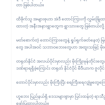
တာ ဖြစ်ပါတယ်။
ထိခိုက်သူ အများစုဟာ အဲဒီ တောင်ကြားကို လွှမ်းခြုံထ
ထားတဲ့ အနီးအနားရွာတွေက ရွာသားတွေ ဖြစ်တယ်လို့ န
မတ်စောက်တဲ့ တောင်ကြားတွေနဲ့ ရှုပ်ရှက်ခတ်နေတဲ့ မြ
တွေ အပါအဝင် သဘာဝဘေးတွေဟာ အထူးသဖြင့် မိုးရာသ
တရုတ်နိုင်ငံ အလယ်ပိုင်းမှာလည်း မိုးကြိုးမုန်တိုင်း
ဒဏ်ရာရရှိခဲ့ကြောင်း တရုတ် နိုင်ငံပိုင် မီဒီယာက ဇူလိ
တောင်ပိုင်းမှာလည်း မိုးကြီးပြီး ရေကြီးရေလျှံမှုတွေက
ဟူဘေး ပြည်နယ်ရှိ ဒေသများစွာမှာ ပြင်းထန်တဲ့ ရာသီ
ဖော်ပြထားပါတယ်။