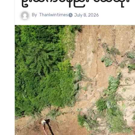
By
Thanlwintimes
July 8, 2026