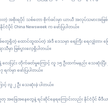
ားတဲ့ အစိုးရပိုင် သစ်တော စိုက်ခင်းမှာ ယာယီ အလုပ်သမားအဖြစ် 
ိုင်ငံပိုင် China Newsweek က ဖော်ပြပါတယ်။
စ်တွေရှိတဲ့ ထောင်ထူထပ်တဲ့ အဲဒီ ဒေသမှာ ရေကြီး ရေလျှံတာ၊ မြ
ီမှာ ဖြစ်ပွားလေ့ရှိပါတယ်။
တွေနဲ့ လေပြင်း တိုက်ခတ်မှုကြောင့် လူ ၁၅ ဦးထက်မနည်း သေဆုံးပြီး
ုင် ၇ ရက်မှာ ဖော်ပြပါတယ်။
ြောင့် လူ ၂ ဦး သေဆုံးခဲ့ ပါတယ်။
ဥတု အခြေအနေတွေနဲ့ ရင်ဆိုင်နေရကြောင်းလည်း နိုင်ငံပိုင် မီဒ