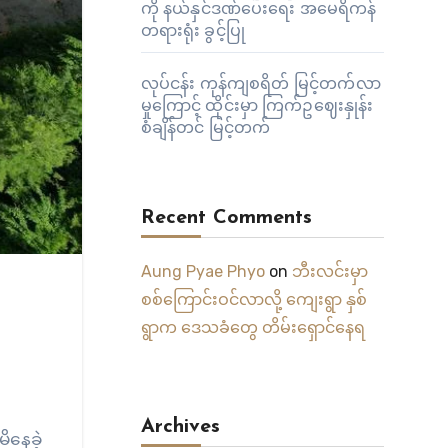
ကို နယ်နှင်ဒဏ်ပေးရေး အမေရိကန်
တရားရုံး ခွင့်ပြု
လုပ်ငန်း ကုန်ကျစရိတ် မြင့်တက်လာ
မှုကြောင့် ထိုင်းမှာ ကြက်ဥဈေးနှုန်း
စံချိန်တင် မြင့်တက်
Recent Comments
Aung Pyae Phyo
on
ဘီးလင်းမှာ
စစ်ကြောင်းဝင်လာလို့ ကျေးရွာ နှစ်
ရွာက ဒေသခံတွေ တိမ်းရှောင်နေရ
Archives
ိနေခဲ့