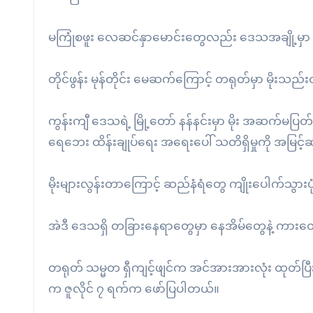
မကြုံစဖူး လေဆင်နှာမောင်းတွေလည်း ဒေသအချို့မှာ တိ
တိုင်ဖွန်း မုန်တိုင်း မေဆက်ကြောင့် တရုတ်မှာ မိုးသည
ကွန်းကျီ ဒေသရဲ့ မြို့တော် နန်နင်းမှာ မိုး အဆက်မပ
ရေဘေး ထိန်းချုပ်ရေး အရေးပေါ် သတိရှိမှုကို အမြင့်ဆု
မိုးများလွန်းတာကြောင့် ဆည်နံရံတွေ ကျိုးပေါက်သွား
အဲဒီ ဒေသရှိ တခြားနေရာတွေမှာ နေအိမ်တွေနဲ့ ကား
တရုတ် သမ္မတ ရှီကျင့်ဖျင်က အင်အားအားလုံး ထုတ်ပြီး
က ဇူလိုင် ၇ ရက်က ဖော်ပြပါတယ်။