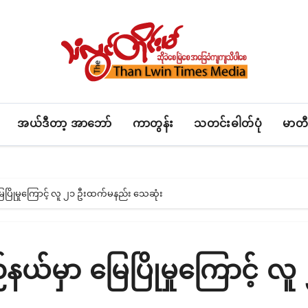
အယ်ဒီတာ့ အာဘော်
ကာတွန်း
သတင်းဓါတ်ပုံ
မာတီ
မြေပြိုမှုကြောင့် လူ ၂၁ ဦးထက်မနည်း သေဆုံး
်နယ်မှာ မြေပြိုမှုကြောင့် လူ