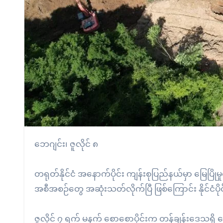
ဘေဂျင်း၊ ဇူလိုင် ၈
တရုတ်နိုင်ငံ အနောက်ပိုင်း ကျန်းစုပြည်နယ်မှာ မြေပြ
အစီအစဉ်တွေ အဆုံးသတ်လိုက်ပြီ ဖြစ်ကြောင်း နိုင်ငံပ
ဇူလိုင် ၇ ရက် မနက် စောစောပိုင်းက တန်ချန်းဒေသရှိ တောင