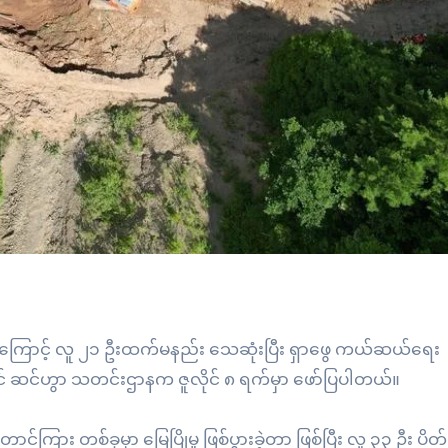
ိုမှုကြောင့် လူ ၂၁ ဦးထက်မနည်း သေဆုံးပြီး ရှာဖွေ ကယ်ဆယ်ရေး
ိုင် ဆင်ဟွာ သတင်းဌာနက ဇူလိုင် ၈ ရက်မှာ ဖော်ပြပါတယ်။
်ကြား တစ်ခုမှာ မြေပြိုမှု ဖြစ်ပွားခဲ့တာ ဖြစ်ပြီး လူ ၃၃ ဦး ပိတ်မ