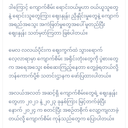
ဒါကြောင့် ကျောက်စိမ်း ရောင်းဝယ်မှုဟာ ဝယ်ယူသူတွေ
နဲ့ ရောင်းသူတွေကြား ဈေးနှုန်း ညှိနှိုင်းမှုတွေနဲ့ ကျောက်
အရည်အသွေး အကဲဖြတ်မှုတွေအပေါ် မူတည်ပြီး
ဈေးနှုန်း သတ်မှတ်ကြတာ ဖြစ်ပါတယ်။
မေလ လလယ်ပိုင်းက ဈေးကွက်ထဲ သွားရောက်
လေ့လာရာမှာ ကျောက်စိမ်း အရိုင်းတုံးတွေကို ပွဲစားတွေ
က အရေအသွေး စစ်ဆေးကြည့်နေတာ တွေ့ခဲ့ရတယ်လို့
ဘန်ကောက်ပို့စ် သတင်းဌာနက ဖော်ပြထားပါတယ်။
အလယ်အလတ် အဆင့်ရှိ ကျောက်စိမ်းတွေရဲ့ ဈေးနှုန်း
တွေဟာ ၂၀၂၁ နဲ့ ၂၀၂၃ ခုနှစ်ကြား မြင့်တက်ခဲ့ပြီး
နောက် ၂၀၂၄ က စတင်ပြီး အစဉ်တစိုက် လျော့ကျလာခဲ့
တယ်လို့ ကျောက်စိမ်း ကုန်သည်တွေက ပြောပါတယ်။