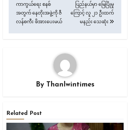
navigation
ကာကွယ်ရေး စနစ်
ပြည်နယ်မှာ မြေပြိုမှု
အတွက် နေတိုးအဖွဲ့ကို ဇီ
ကြောင့် လူ ၂၁ ဦးထက်
လန်စကီး ဖိအားပေးမယ်
မနည်း သေဆုံး
By
Thanlwintimes
Related Post