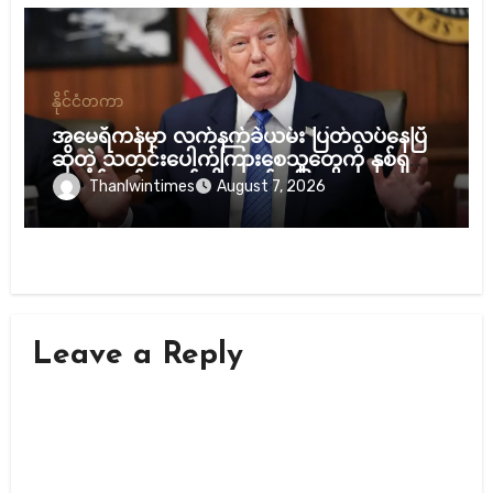
နိုင်ငံတကာ
အမေရိကန်မှာ လက်နက်ခဲယမ်း ပြတ်လပ်နေပြီ
ဆိုတဲ့ သတင်းပေါက်ကြားစေသူတွေကို နှစ်ရှည်
ထောင်ဒဏ်ချမယ်လို့ ထရန့် ပြော
Thanlwintimes
August 7, 2026
Leave a Reply