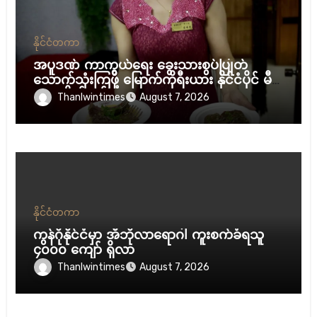
နိုင်ငံတကာ
အပူဒဏ် ကာကွယ်ရေး ခွေးသားစွပ်ပြုတ်
သောက်သုံးကြဖို့ မြောက်ကိုရီးယား နိုင်ငံပိုင် မီဒီ
ယာ တိုက်တွန်း
Thanlwintimes
August 7, 2026
နိုင်ငံတကာ
ကွန်ဂိုနိုင်ငံမှာ အီဘိုလာရောဂါ ကူးစက်ခံရသူ
၄၀၀၀ ကျော် ရှိလာ
Thanlwintimes
August 7, 2026