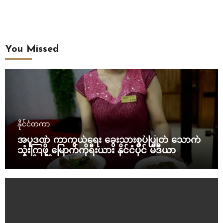
You Missed
နိုင်ငံတကာ
အပူဒဏ် ကာကွယ်ရေး ခွေးသားစွပ်ပြုတ် သောက်
သုံးကြဖို့ မြောက်ကိုရီးယား နိုင်ငံပိုင် မီဒီယာ
တိုက်တွန်း