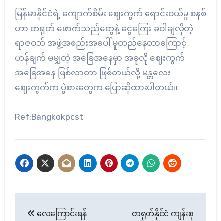
မြန်မာနိုင်ငံရဲ့ ကျောက်စိမ်း ဈေးကွက် ရောင်းဝယ်မှု စနစ်
ဟာ တရုတ် ဖောက်သည်တွေနဲ့ ငွေကြေး ခဝါချလိုတဲ့
ရာဇဝတ် အဖွဲ့အစည်းအပေါ် မူတည်နေတာကြောင့်
ဟန်ချက် မမျှတဲ့ အခြေအနေမှာ အခုလို ဈေးကွက်
အခြေအနေ ဖြစ်လာတာ ဖြစ်တယ်လို့ မန္တလေး
ဈေးကွက်က ပွဲစားတွေက ပြောဆိုထားပါတယ်။
Ref:Bangkokpost
Post
လေကြောင်းရန်
တရုတ်နိုင်ငံ ကျန်းစု