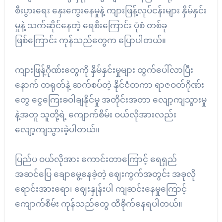
စီးပွားရေး နှေးကွေးနေမှုနဲ့ ကျားဖြန့်လုပ်ငန်းများ နှိမ်နှင်း
မှုနဲ့ သက်ဆိုင်နေတဲ့ ရေစီးကြောင်း ပုံစံ တစ်ခု
ဖြစ်ကြောင်း ကုန်သည်တွေက ပြောပါတယ်။
ကျားဖြန့်ဂိုဏ်းတွေကို နှိမ်နှင်းမှုများ ထွက်ပေါ်လာပြီး
နောက် တရုတ်နဲ့ ဆက်စပ်တဲ့ နိုင်ငံတကာ ရာဇဝတ်ဂိုဏ်း
တွေ ငွေကြေးခဝါချနိုင်မှု အတိုင်းအတာ လျော့ကျသွားမှု
နဲ့အတူ သူတို့ရဲ့ ကျောက်စိမ်း ဝယ်လိုအားလည်း
လျော့ကျသွားခဲ့ပါတယ်။
ပြည်ပ ဝယ်လိုအား ကောင်းတာကြောင့် ရေရှည်
အဆင်ပြေ ချောမွေ့နေခဲ့တဲ့ ဈေးကွက်အတွင်း အခုလို
ရောင်းအားရော၊ ဈေးနှုန်းပါ ကျဆင်းနေမှုကြောင့်
ကျောက်စိမ်း ကုန်သည်တွေ ထိခိုက်နေရပါတယ်။