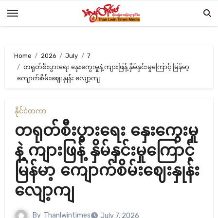
Skip
to
content
Home
2026
July
7
တရုတ်စီးပွားရေး နှေးကွေးမှုနဲ့ ကျားဖြန့် နှိမ်နှင်းမှုကြောင့် မြန်မာ့
ကျောက်စိမ်းဈေးနှုန်း လျော့ကျ
နိုင်ငံတကာ
တရုတ်စီးပွားရေး နှေးကွေးမှု
နဲ့ ကျားဖြန့် နှိမ်နှင်းမှုကြောင့်
မြန်မာ့ ကျောက်စိမ်းဈေးနှုန်း
လျော့ကျ
By
Thanlwintimes
July 7, 2026