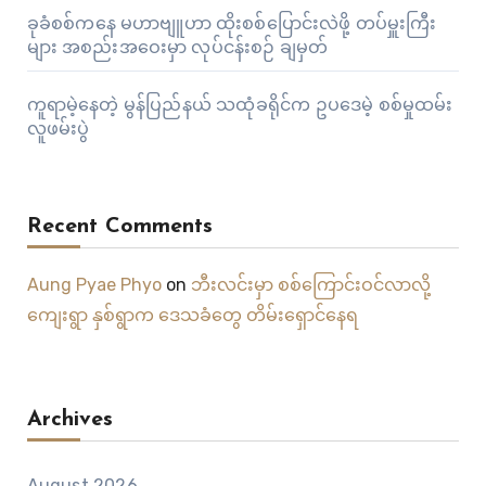
ခုခံစစ်ကနေ မဟာဗျူဟာ ထိုးစစ်ပြောင်းလဲဖို့ တပ်မှူးကြီး
များ အစည်းအဝေးမှာ လုပ်ငန်းစဉ် ချမှတ်
ကူရာမဲ့နေတဲ့ မွန်ပြည်နယ် သထုံခရိုင်က ဥပဒေမဲ့ စစ်မှုထမ်း
လူဖမ်းပွဲ
Recent Comments
Aung Pyae Phyo
on
ဘီးလင်းမှာ စစ်ကြောင်းဝင်လာလို့
ကျေးရွာ နှစ်ရွာက ဒေသခံတွေ တိမ်းရှောင်နေရ
Archives
August 2026