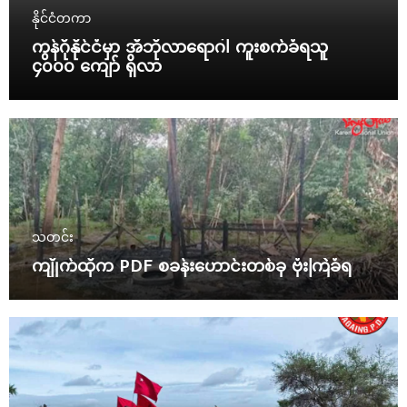
နိုင်ငံတကာ
ကွန်ဂိုနိုင်ငံမှာ အီဘိုလာရောဂါ ကူးစက်ခံရသူ
၄၀၀၀ ကျော် ရှိလာ
သတင်း
ကျိုက်ထိုက PDF စခန်းဟောင်းတစ်ခု ဗုံးကြဲခံရ