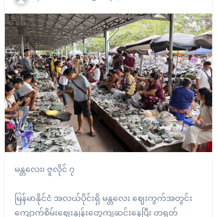
မန္တလေး၊ ဇူလိုင် ၇
မြန်မာနိုင်ငံ အလယ်ပိုင်းရှိ မန္တလေး ဈေးကွက်အတွင်း
ကျောက်စိမ်းဈေးနှုန်းတွေကျဆင်းနေပြီး တရုတ်