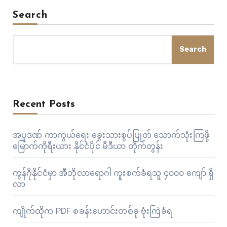
Search
Search
Recent Posts
အပူဒဏ် ကာကွယ်ရေး ခွေးသားစွပ်ပြုတ် သောက်သုံးကြဖို့
မြောက်ကိုရီးယား နိုင်ငံပိုင် မီဒီယာ တိုက်တွန်း
ကွန်ဂိုနိုင်ငံမှာ အီဘိုလာရောဂါ ကူးစက်ခံရသူ ၄၀၀၀ ကျော် ရှိ
လာ
ကျိုက်ထိုက PDF စခန်းဟောင်းတစ်ခု ဗုံးကြဲခံရ