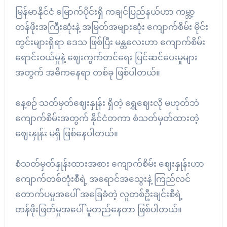
မြန်မာနိုင်ငံ မြောက်ပိုင်းရှိ ကချင်ပြည်နယ်ဟာ ကမ္ဘာ့
တန်ဖိုးအကြီးဆုံးနဲ့ အမြတ်အများဆုံး ကျောက်စိမ်း မိုင်း
တွင်းများရှိရာ ဒေသ ဖြစ်ပြီး မန္တလေးဟာ ကျောက်စိမ်း
ရောင်းဝယ်မှုနဲ့ ဈေးကွက်တင်ရေး ပြင်ဆင်ပေးမှုများ
အတွက် အဓိကနေရာ တစ်ခု ဖြစ်ပါတယ်။
နေ့စဉ် သတ်မှတ်ဈေးနှုန်း ရှိတဲ့ ရွှေဈေးလို မဟုတ်ဘဲ
ကျောက်စိမ်းအတွက် နိုင်ငံတကာ စံသတ်မှတ်ထားတဲ့
ဈေးနှုန်း မရှိ ဖြစ်နေပါတယ်။
စံသတ်မှတ်နှုန်းထားအစား ကျောက်စိမ်း ဈေးနှုန်းဟာ
ကျောက်တစ်တုံးစီရဲ့ အရောင်အသွေးနဲ့ ကြည်လင်
တောက်ပမှုအပေါ် အခြေခံတဲ့ လူတစ်ဦးချင်းစီရဲ့
တန်ဖိုးဖြတ်မှုအပေါ် မူတည်နေတာ ဖြစ်ပါတယ်။