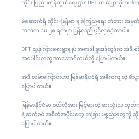
ထိုင်း ပြည်ပကုန်သွယ်ရေးဌာန DFT က ပြောလိုက်ပါ
မဲဆောက်ရှိ ထိုင်း-မြန်မာ ချစ်ကြည်ရေး တံတား အမှတ် 
ဘက်က မေ ၂၈ ရက်မှာ ပြန်လည် ဖွင့်လှစ်ခဲ့တာပါ။
DFT ညွှန်ကြားရေးမှူးချုပ် အရာဒါ ဖူအန်တွန်က အဲဒီ 
အပေါင်းလက္ခဏာဆောင်တယ်လို့ ပြောပါတယ်။
အဲဒီ လမ်းကြောင်းဟာ မြန်မာနိုင်ငံရှိ အဓိကကျတဲ့
ပြောပါတယ်။
မြန်မာနိုင်ငံမှာ ဝယ်လိုအား မြင့်မားတဲ့ စားသုံးသူ ထ
နဲ့ ဆက်စပ် အစိတ်အပိုင်းတွေ တခြား ပစ္စည်းတွေကို ထို
ပြောပါတယ်။