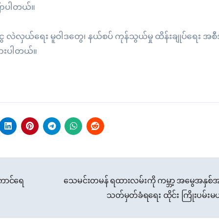
ြောပါတယ်။
ားငွေ လဲလှယ်ရေး မူဝါဒတွေ၊ နယ်စပ် ကုန်သွယ်မှု ထိန်းချုပ်ရေး အစ
ုထားပါတယ်။
ကောင်ရေ
သေမင်းတမန် ရထားလမ်းကို ကမ္ဘာ့ အမွေအနှစ်အ
သတ်မှတ်ခံရရေး ထိုင်း ကြိုးပမ်းမ