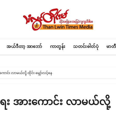
အယ်ဒီတာ့ အာဘော်
ကာတွန်း
သတင်းဓါတ်ပုံ
မာတီ
ောင်း လာမယ်လို့ ထိုင်း မျှော်လင့်နေ
်ရေး အားကောင်း လာမယ်လို့