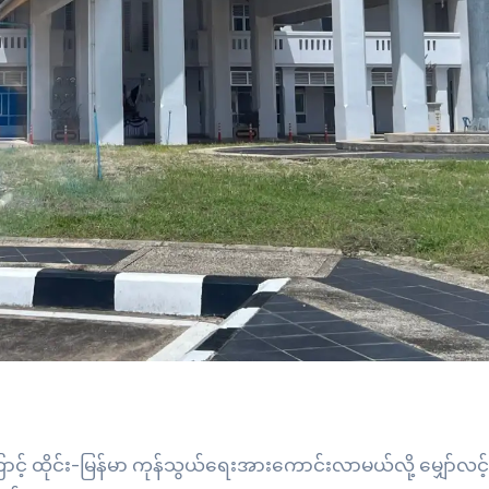
ာင့် ထိုင်း-မြန်မာ ကုန်သွယ်ရေးအားကောင်းလာမယ်လို့ မျှော်လင့