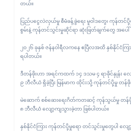
တယ်။
ပြည်ပငွေလဲလှယ်မှု စီမံခန့်ခွဲရေး မူဝါဒတွေ၊ ကုန်တင်ပို့မ
စွမ်းနဲ့ ကုန်တင်သွင်းမှုဆိုင်ရာ ဆုံးဖြတ်ချက်တွေ အပေါ်
၂၀၂၆ ခုနှစ် ဇန်နဝါရီလကနေ ဧပြီလအထိ နှစ်နိုင်ငံကြား
ရပါတယ်။
ဒီတန်ဖိုးဟာ အရင်ကထက် ၁၄ ဒသမ ၄ ရာခိုင်နှုန်း လျော့ကျ
၉ ဘီလီယံ ရှိခဲ့ပြီး မြန်မာက ထိုင်းသို့ ကုန်တင်ပို့မှု
မဲဆောက် စစ်ဆေးရေးဂိတ်ကတဆင့် ကုန်သွယ်မှု တန်ဖိ
၈ ဘီလီယံ လျော့ကျသွားခဲ့တာ ဖြစ်ပါတယ်။
နှစ်နိုင်ငံကြား ကုန်တင်ပို့မှုရော တင်သွင်းမှုတွေပါ