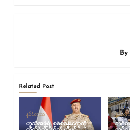
B
Related Post
နိုင်ငံတကာ
နိုင်ငံ
ဟူသီအဖွဲ့ရဲ့ စစ်စခန်းတွေကို
ဘင်္ဂ