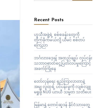
Recent Posts
ဟူသီအဖွဲ့ရဲ့ စစ်စခန်းတွေကို
တိုက်ခိုက်မယ်လို့ ယီမင် စစ်တပ်
ကြေညာ
ဘင်္ဂလားဒေ့ချ် အထည်ချုပ် လုပ်ငန်း
သဘာဝဓာတ်ငွေ့ပြတ်လပ်မှုကြောင့်
အခက်ကြုံနေ
တော်လှန်ရေး ရှည်ကြာလာတာနဲ့
အမျှ လူထုရဲ့ ပင်ပန်းမှုကို လျစ်လျူ
မရှုဖို့ NUG ယာယီ သမ္မတ သတိပေး
မြန်မာနဲ့ တောင်ဆူဒန် နိုင်ငံသားတွေ