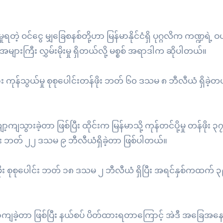
ှုရတဲ့ ဝင်ငွေ မျှခြေစနစ်တို့ဟာ မြန်မာနိုင်ငံရှိ ပုဂ္ဂလိက ကဏ္ဍရဲ့ ဝယ
 အများကြီး လွှမ်းမိုးမှု ရှိတယ်လို့ မစ္စစ် အရာဒါက ဆိုပါတယ်။
 ကုန်သွယ်မှု စုစုပေါင်းတန်ဖိုး ဘတ် ၆၀ ဒသမ ၈ ဘီလီယံ ရှိခဲ့တယ
သွားခဲ့တာ ဖြစ်ပြီး ထိုင်းက မြန်မာသို့ ကုန်တင်ပို့မှု တန်ဖိုး
 တန်ဖိုး ဘတ် ၂၂ ဒသမ ၉ ဘီလီယံရှိခဲ့တာ ဖြစ်ပါတယ်။
ုး စုစုပေါင်း ဘတ် ၁၈ ဒသမ ၂ ဘီလီယံ ရှိပြီး အရင်နှစ်ကထက်
 လျော့ကျခဲ့တာ ဖြစ်ပြီး နယ်စပ် ပိတ်ထားရတာကြောင့် အဲဒီ အခြေအနေက