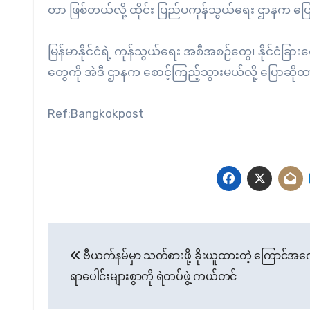
တာ ဖြစ်တယ်လို့ ထိုင်း ပြည်ပကုန်သွယ်ရေး ဌာနက ပ
မြန်မာနိုင်ငံရဲ့ ကုန်သွယ်ရေး အစီအစဉ်တွေ၊ နိုင်ငံခြ
တွေကို အဲဒီ ဌာနက စောင့်ကြည့်သွားမယ်လို့ ပြောဆိ
Ref:Bangkokpost
Post
ဗီယက်နမ်မှာ သတ်စားဖို့ ခိုးယူထားတဲ့ ကြောင်အ
navigation
ရာပေါင်းများစွာကို ရဲတပ်ဖွဲ့ ကယ်တင်