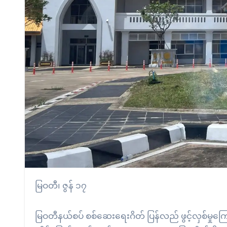
မြဝတီ၊ ဇွန် ၁၇
မြဝတီနယ်စပ် စစ်ဆေးရေးဂိတ် ပြန်လည် ဖွင့်လှစ်မှုကြေ