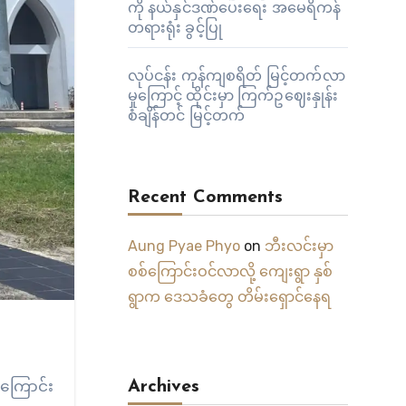
ကို နယ်နှင်ဒဏ်ပေးရေး အမေရိကန်
တရားရုံး ခွင့်ပြု
လုပ်ငန်း ကုန်ကျစရိတ် မြင့်တက်လာ
မှုကြောင့် ထိုင်းမှာ ကြက်ဥဈေးနှုန်း
စံချိန်တင် မြင့်တက်
Recent Comments
Aung Pyae Phyo
on
ဘီးလင်းမှာ
စစ်ကြောင်းဝင်လာလို့ ကျေးရွာ နှစ်
ရွာက ဒေသခံတွေ တိမ်းရှောင်နေရ
်ကြောင်း
Archives