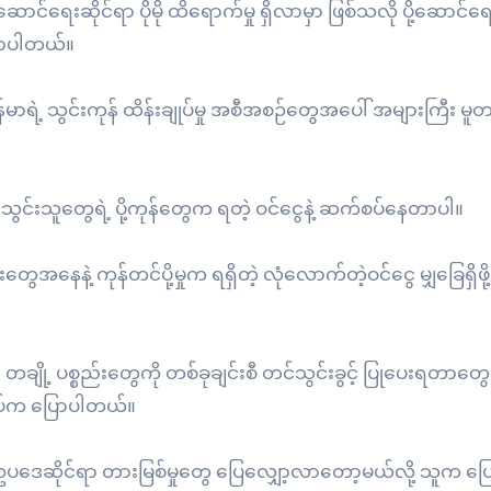
့ဆောင်ရေးဆိုင်ရာ ပိုမို ထိရောက်မှု ရှိလာမှာ ဖြစ်သလို ပို့ဆောင်ရ
ြောပါတယ်။
်မာရဲ့ သွင်းကုန် ထိန်းချုပ်မှု အစီအစဉ်တွေအပေါ် အများကြီး မ
်တင်သွင်းသူတွေရဲ့ ပို့ကုန်တွေက ရတဲ့ ဝင်ငွေနဲ့ ဆက်စပ်နေတာပါ။
းတွေအနေနဲ့ ကုန်တင်ပို့မှုက ရရှိတဲ့ လုံလောက်တဲ့ဝင်ငွေ မျှခြေရှိဖို
 တချို့ ပစ္စည်းတွေကို တစ်ခုချင်းစီ တင်သွင်းခွင့် ပြုပေးရတာတွေ 
ျုပ်က ပြောပါတယ်။
် ဥပဒေဆိုင်ရာ တားမြစ်မှုတွေ ပြေလျှော့လာတော့မယ်လို့ သူက ပြ