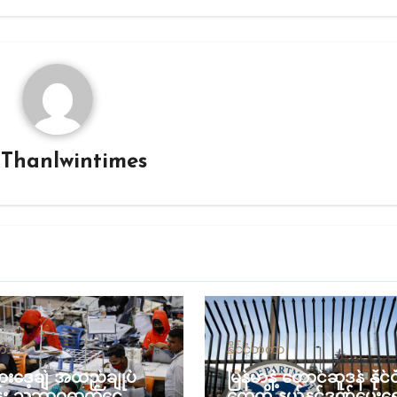
y
Thanlwintimes
တကာ
နိုင်ငံတကာ
လားဒေ့ချ် အထည်ချုပ်
မြန်မာနဲ့ တောင်ဆူဒန် နိုင