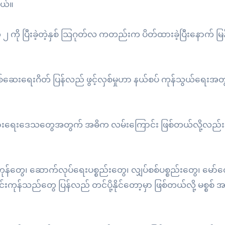
တယ်။
၂ ကို ပြီးခဲ့တဲ့နှစ် သြဂုတ်လ ကတည်းက ပိတ်ထားခဲ့ပြီးနောက် မြ
စစ်ဆေးရေးဂိတ် ပြန်လည် ဖွင့်လှစ်မှုဟာ နယ်စပ် ကုန်သွယ်ရေးအ
 စီးပွားရေးဒေသတွေအတွက် အဓိက လမ်းကြောင်း ဖြစ်တယ်လို့လည်
ုတ်ကုန်တွေ၊ ဆောက်လုပ်ရေးပစ္စည်းတွေ၊ လျှပ်စစ်ပစ္စည်းတွေ၊ မော
င်းကုန်သည်တွေ ပြန်လည် တင်ပို့နိုင်တော့မှာ ဖြစ်တယ်လို့ မစ္စစ