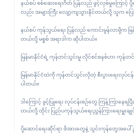
နယ်စပ် စစ်ဆေးရေးဂိတ် ပြန်လည် ဖွင့်လှစ်မှုကြောင့် ပို
လည်း အများကြီး လျော့ကျသွားနိုင်တယ်လို့ သူက ပ
နယ်စပ် ကုန်သွယ်ရေး ပြန်လည် ကောင်းမွန်လာဖို့က မြန
တယ်လို့ မစ္စစ် အရာဒါက ဆိုပါတယ်။
မြန်မာနိုင်ငံရဲ့ ကုန်တင်သွင်းမှု လိုင်စင်စနစ်ဟာ ကုန
မြန်မာနိုင်ငံထဲကို ကုန်တင်သွင်းလိုတဲ့ စီးပွားရေးလုပ်ငန်
ပါတယ်။
ဒါကြောင့် ခွင့်ပြုရေး လုပ်ငန်းစဉ်တွေ ကြန့်ကြာနေရပြီး
တယ်လို့ ထိုင်း ပြည်ပကုန်သွယ်ရေးညွှန်ကြားရေးမှူးခ
ပို့ဆောင်ရေးဆိုင်ရာ ဖိအားတွေနဲ့ သွင်းကုန်တွေအပေါ