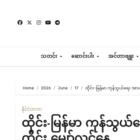
Skip
to
content
သတင်း
ဆောင်းပါး
အင်တာဗျူး
Home
2026
June
17
ထိုင်း-မြန်မာ ကုန်သွယ်ရေး အားက
နိုင်ငံတကာ
ထိုင်း-မြန်မာ ကုန်သွယ
ထိုင်း မျှော်လင့်နေ