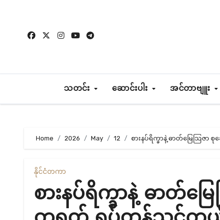
Skip
to
content
သတင်း
ဆောင်းပါး
အင်တာဗျူး
Home
2026
May
12
စားနပ်ရိက္ခာနဲ့ ဓာတ်မြေသြဇာ စ
နိုင်ငံတကာ
စားနပ်ရိက္ခာနဲ့ ဓာတ်မြ
တရုတ် ရပ်တန့်သင့်တယ