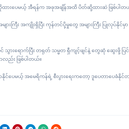
းဆိုထားပေမယ့် အီရန်က အခုအချိန်အထိ ပိတ်ဆို့ထားဆဲ ဖြစ်ပါတ
ြီး အကျိုးရှိပြီး ကုန်တင်ပို့မှုတွေ အများကြီး ပြုလုပ်နိုင်မှာ 
ွားရောက်ပြီး တရုတ် သမ္မတ ရှီကျင့်ဖျင်နဲ့ တွေဆုံ ဆွေးဖို့ ပြင
ာတာလည်း ဖြစ်ပါတယ်။
ိုင်ပေမယ့် အမေရိကန်ရဲ့ စီးပွားရေးကတော့ ဒူပေတာပေခံနိုင်တ