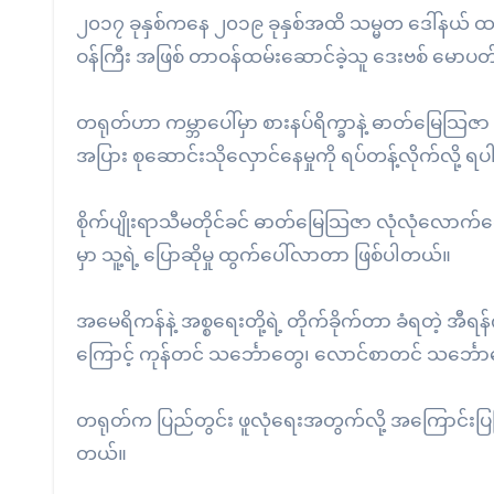
၂၀၁၇ ခုနှစ်ကနေ ၂၀၁၉ ခုနှစ်အထိ သမ္မတ ဒေါ်နယ
ဝန်ကြီး အဖြစ် တာဝန်ထမ်းဆောင်ခဲ့သူ ဒေးဗစ် မောပတ
တရုတ်ဟာ ကမ္ဘာပေါ်မှာ စားနပ်ရိက္ခာနဲ့ ဓာတ်မြေသြဇာ အ
အပြား စုဆောင်းသိုလှောင်နေမှုကို ရပ်တန့်လိုက်လို့
စိုက်ပျိုးရာသီမတိုင်ခင် ဓာတ်မြေသြဇာ လုံလုံလောက်လောက
မှာ သူ့ရဲ့ ပြောဆိုမှု ထွက်ပေါ်လာတာ ဖြစ်ပါတယ်။
အမေရိကန်နဲ့ အစ္စရေးတို့ရဲ့ တိုက်ခိုက်တာ ခံရတဲ့
ကြောင့် ကုန်တင် သင်္ဘောတွေ၊ လောင်စာတင် သင်္ဘော
တရုတ်က ပြည်တွင်း ဖူလုံရေးအတွက်လို့ အကြောင်းပြပ
တယ်။