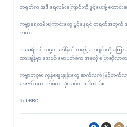
တရုတ်က အဲဒီ ရေလမ်းကြောင်းကို ဖွင့်ပေးဖို့ တောင်
ကမ္ဘာ့ရေလမ်းကြောင်းတွေ ပွင့်နေရင် တရုတ်အတွက် အများက
တယ်။
အမေရိကန် သမ္မတ ဒေါ်နယ် ထရန့် ဘေဂျင်းသို့ မကြာခင် သ
ထားချိန်မှာ ဒေးဗစ် မောပတ်စ်က အခုလို ပြောဆိုလ
ကမ္ဘာတဝှမ်း ကုန်ဈေးနှုန်းတွေ ဆက်လက် မြင့်တက်လာန
ဒေးဗစ် မောပတ်စ်က သုံးသပ်ထားပါတယ်။
Ref:BBC