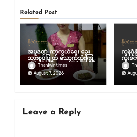
Related Post
နိုင်ငံတကာ
နိုင်ငံ
အပူဒဏ် ကာကွယ်ရေး ခွေး
ကွန်ဂို
သားစွပ်ပြုတ် သောက်သုံးကြဖို့
ကူးစက
မြောက်ကိုရီးယား နိုင်ငံပိုင် မီဒီ
လာ
Thanlwintimes
Th
ယာ တိုက်တွန်း
August 7, 2026
Augu
Leave a Reply