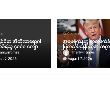
တကာ
နိုင်ငံတကာ
နိုင်ငံမှာ အီဘိုလာရောဂါ
အမေရိကန်မှာ လက်နက်ခဲ
်ခံရသူ ၄၀၀၀ ကျော် ရှိ
ပြတ်လပ်နေပြီဆိုတဲ့ သတင
ပေါက်ကြားစေသူတွေကို နှ
anlwintimes
Thanlwintimes
ရှည် ထောင်ဒဏ်ချမယ်လိ
st 7, 2026
August 7, 2026
န့် ပြော