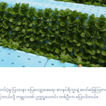
 ထောက်ပံ့မှု ပြဿနာ ပြေလျော့စေရေး စားနပ်ရိက္ခာနဲ့ ဓာတ်မြေသြဇ
င့်တယ်လို့ ကမ္ဘာ့ဘဏ် ဥက္ကဋ္ဌဟောင်း တစ်ဦးက ပြောပါတယ်။