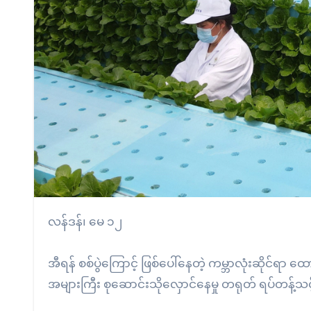
လန်ဒန်၊ မေ ၁၂
အီရန် စစ်ပွဲကြောင့် ဖြစ်ပေါ်နေတဲ့ ကမ္ဘာလုံးဆိုင်ရာ
အများကြီး စုဆောင်းသိုလှောင်နေမှု တရုတ် ရပ်တန့်သ