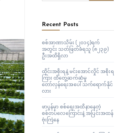
Recent Posts
စစ်အာဏာသိမ်း (၂၀၁၄)ရက်
အတွင်း သတ်ဖြတ်ခံရသူ (၈၂၃၉)
ဦးအထိရှိလာ
ထိုင်းအစိုးရနဲ့ မင်းအောင်လှိုင် အစိုးရ
ကြား ထိတွေ့ဆက်ဆံမှု
တော်လှန်ရေးအပေါ် သက်ရောက်နိုင်
လား
ဖာပွန်မှာ စစ်ရေးအထိနာနေတဲ့
စစ်တပ်လေကြောင်းနဲ့ အပြင်းအထန်
ဗုံးကြဲနေ