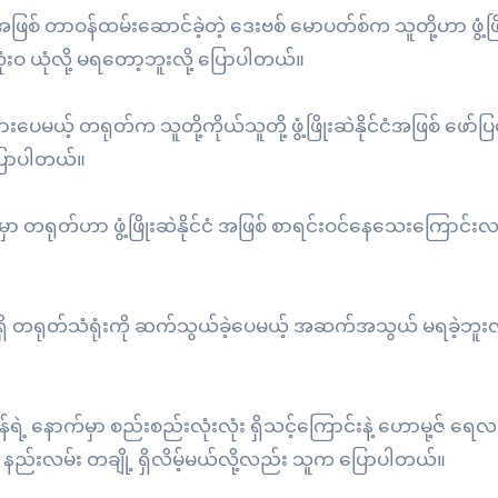
ြစ် တာဝန်ထမ်းဆောင်ခဲ့တဲ့ ဒေးဗစ် မောပတ်စ်က သူတို့ဟာ ဖွံ့ဖြ
လုံးဝ ယုံလို့ မရတော့ဘူးလို့ ပြောပါတယ်။
ထားပေမယ့် တရုတ်က သူတို့ကိုယ်သူတို့ ဖွံ့ဖြိုးဆဲနိုင်ငံအဖြစ် ဖော်
ပြောပါတယ်။
့မှာ တရုတ်ဟာ ဖွံ့ဖြိုးဆဲနိုင်ငံ အဖြစ် စာရင်းဝင်နေသေးကြောင်း
်တန်ရှိ တရုတ်သံရုံးကို ဆက်သွယ်ခဲ့ပေမယ့် အဆက်အသွယ် မရခဲ့ဘူးလိ
ိကန်ရဲ့ နောက်မှာ စည်းစည်းလုံးလုံး ရှိသင့်ကြောင်းနဲ့ ဟောမု့ဇ် ရ
ု့ နည်းလမ်း တချို့ ရှိလိမ့်မယ်လို့လည်း သူက ပြောပါတယ်။