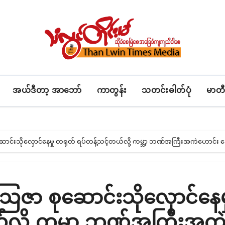
အယ်ဒီတာ့ အာဘော်
ကာတွန်း
သတင်းဓါတ်ပုံ
မာတီ
ုဆောင်းသိုလှောင်နေမှု တရုတ် ရပ်တန့်သင့်တယ်လို့ ကမ္ဘာ့ ဘဏ်အကြီးအကဲဟောင်း ပ
ေသြဇာ စုဆောင်းသိုလှောင်နေမ
်လို့ ကမ္ဘာ့ ဘဏ်အကြီးအက