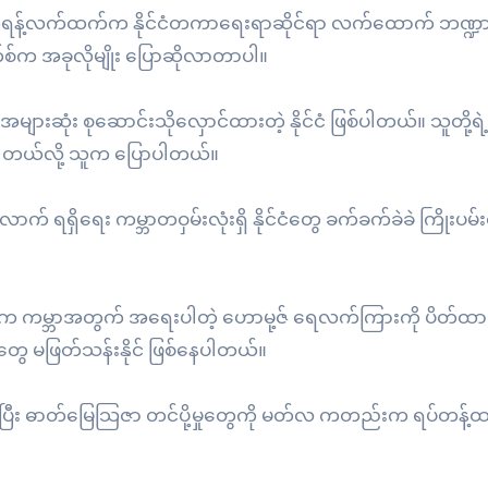
် ထရန့်လက်ထက်က နိုင်ငံတကာရေးရာဆိုင်ရာ လက်ထောက် ဘဏ္ဍ
်စ်က အခုလိုမျိုး ပြောဆိုလာတာပါ။
များဆုံး စုဆောင်းသိုလှောင်ထားတဲ့ နိုင်ငံ ဖြစ်ပါတယ်။ သူတို့ရဲ
 ရပါတယ်လို့ သူက ပြောပါတယ်။
် ရရှိရေး ကမ္ဘာတဝှမ်းလုံးရှိ နိုင်ငံတွေ ခက်ခက်ခဲခဲ ကြိုးပမ်း
 အီရန်က ကမ္ဘာအတွက် အရေးပါတဲ့ ဟောမု့ဇ် ရေလက်ကြားကို ပိတ်ထ
တွေ မဖြတ်သန်းနိုင် ဖြစ်နေပါတယ်။
ြီး ဓာတ်မြေသြဇာ တင်ပို့မှုတွေကို မတ်လ ကတည်းက ရပ်တန့်ထာ