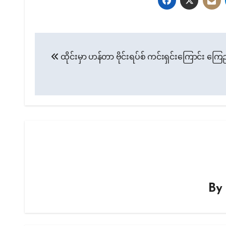
Post
ထိုင်းမှာ ဟန်တာ ဗိုင်းရပ်စ် ကင်းရှင်းကြောင်း ကြ
navigation
B