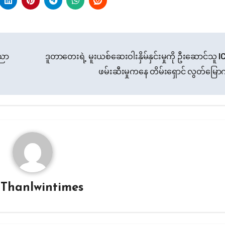
ေညာ
ဒူတာတေးရဲ့ မူးယစ်ဆေးဝါးနှိမ်နှင်းမှုကို ဦးဆောင်သူ IC
ဖမ်းဆီးမှုကနေ တိမ်းရှောင် လွတ်မြော
y
Thanlwintimes