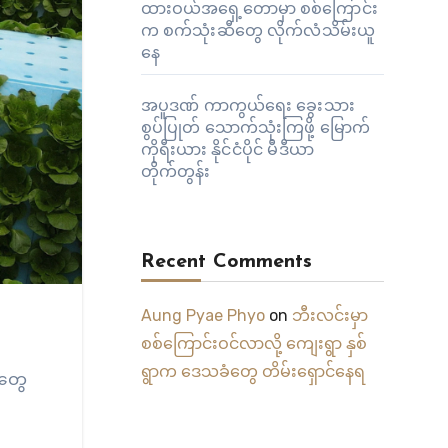
ထားဝယ်အရှေ့တောမှာ စစ်ကြောင်း
က စက်သုံးဆီတွေ လိုက်လံသိမ်းယူ
နေ
အပူဒဏ် ကာကွယ်ရေး ခွေးသား
စွပ်ပြုတ် သောက်သုံးကြဖို့ မြောက်
ကိုရီးယား နိုင်ငံပိုင် မီဒီယာ
တိုက်တွန်း
Recent Comments
Aung Pyae Phyo
on
ဘီးလင်းမှာ
စစ်ကြောင်းဝင်လာလို့ ကျေးရွာ နှစ်
ရွာက ဒေသခံတွေ တိမ်းရှောင်နေရ
ာတွေ