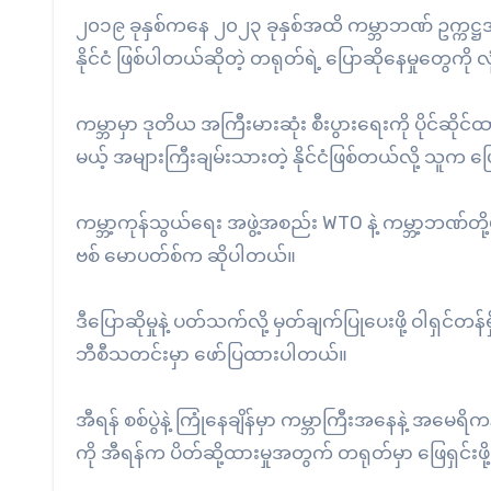
၂၀၁၉ ခုနှစ်ကနေ ၂၀၂၃ ခုနှစ်အထိ ကမ္ဘာဘဏ် ဥက္ကဋ္ဌအဖ
နိုင်ငံ ဖြစ်ပါတယ်ဆိုတဲ့ တရုတ်ရဲ့ ပြောဆိုနေမှုတွေကို 
ကမ္ဘာမှာ ဒုတိယ အကြီးမားဆုံး စီးပွားရေးကို ပိုင်ဆိုင်
မယ့် အများကြီးချမ်းသားတဲ့ နိုင်ငံဖြစ်တယ်လို့ သူက 
ကမ္ဘာ့ကုန်သွယ်ရေး အဖွဲ့အစည်း WTO နဲ့ ကမ္ဘာ့ဘဏ်တို
ဗစ် မောပတ်စ်က ဆိုပါတယ်။
ဒီပြောဆိုမှုနဲ့ ပတ်သက်လို့ မှတ်ချက်ပြုပေးဖို့ ဝါရှင
ဘီစီသတင်းမှာ ဖော်ပြထားပါတယ်။
အီရန် စစ်ပွဲနဲ့ ကြုံနေချိန်မှာ ကမ္ဘာကြီးအနေနဲ့ အမေရ
ကို အီရန်က ပိတ်ဆို့ထားမှုအတွက် တရုတ်မှာ ဖြေရှင်းဖိ