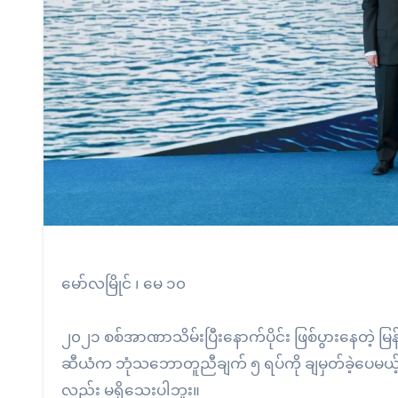
မော်လမြိုင် ၊ မေ ၁၀
၂၀၂၁ စစ်အာဏာသိမ်းပြီး‌နောက်ပိုင်း ဖြစ်ပွားနေတဲ့ မ
ဆီယံက ဘုံသဘောတူညီချက် ၅ ရပ်ကို ချမှတ်ခဲ့ပေမယ့်
လည်း မရှိသေးပါဘူး။