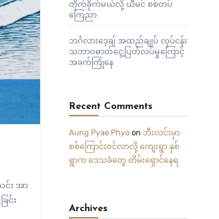
တိုက်ခိုက်မယ်လို့ ယီမင် စစ်တပ်
ကြေညာ
ဘင်္ဂလားဒေ့ချ် အထည်ချုပ် လုပ်ငန်း
သဘာဝဓာတ်ငွေ့ပြတ်လပ်မှုကြောင့်
အခက်ကြုံနေ
Recent Comments
Aung Pyae Phyo
on
ဘီးလင်းမှာ
စစ်ကြောင်းဝင်လာလို့ ကျေးရွာ နှစ်
ရွာက ဒေသခံတွေ တိမ်းရှောင်နေရ
အသင်း အာ
ခြင်း
Archives