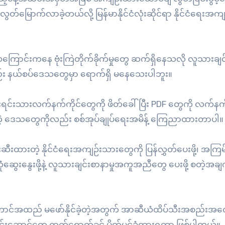
်မြောက်လာခဲ့တယ်လို့ မြန်မာနိုင်ငံလုံးဆိုင်ရာ နိုင်ငံရေးအက
ောင်းကနေ ဗုံးကြဲတိုက်ခိုက်မှုတွေ ဆက်ရှိနေသလို လူသားချင
း နယ်စပ်ဒေသတွေမှာ ရောက်ရှိ မနေသေးပါဘူး။
ိုင်းရင်းသားလက်နက်ကိုင်တွေကို ဖိတ်ခေါ်ပြီး PDF တွေကို လက်နက်ခ
ားတဲ့ ဒေသတွေကိုလည်း စစ်အုပ်ချုပ်ရေးအမိန့် ကြေညာထားတာပါ။
းထားတဲ့ နိုင်ငံရေးအကျဉ်းသားတွေကို ပြန်လွှတ်ပေးဖို့၊ အကြမ်
ေ့ဆုံဆွေးနွေးဖို့နဲ့ လူသားချင်းစာနာမှုအကူအညီတွေ ပေးဖို့ စတဲ့အခ
ာင်အထည် မဖော်နိုင်ခဲ့တဲ့အတွက် အာဆီယံထိပ်သီးအစည်းအဝေ
်းခေါင်းဆောင်တွေ တက်ရောက်ခွင့် ပိတ်ပင်ခံထားရတာ ဖြစ်ပါတယ်။