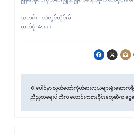
သတင်း – သံလွင်တိုင်းမ်
ဓာတ်ပုံ-Asean
Post
ပေါင်မှာ လွှတ်တော်ကိုယ်စားလှယ်များရုံးဆောက်ဖို့ 
navigation
ညီညွတ်ရေးပါတီက လောင်းကစားဝိုင်းတွေဆီက ငွေတ