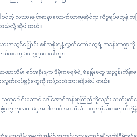
င်တဲ့ လူသားချင်းစာနာထောက်ထားမှုဆိုင်ရာ ကိစ္စရပ်တွေနဲ့ တခ
တယ်လို့ ဆိုပါတယ်။
ားအသွင်ပြောင်း စစ်အစိုးရနဲ့ လွှတ်တော်တွေရဲ့ အခန်းကဏ္ဍကို
ေးလမ်းစတွေ မတွေ့ရသေးပါဘူး။
ဏာသိမ်း စစ်အစိုးရက ဒီမိုကရေစီရဲ့ စံနှုန်းတွေ အညွှန်းကိန်းတ
သတင်းလွတ်လပ်ခွင့်တွေကို ကန့်သတ်ထားဆဲဖြစ်ပါတယ်။
 လူထုခေါင်းဆောင် ဒေါ်အောင်ဆန်းစုကြည်ကိုလည်း သတ်မှတ်နေ
ဖွဲ့တွေ ကုလသမဂ္ဂ အပါအဝင် အာဆီယံ အထူးကိုယ်စားလှယ်တို့န
ပြည့်နေ့အထိမ်းအမှတ်အဖြစ် အကျဉ်းသားထောင်ချီ လွတ်ငြိမ်းခွင့်ပ