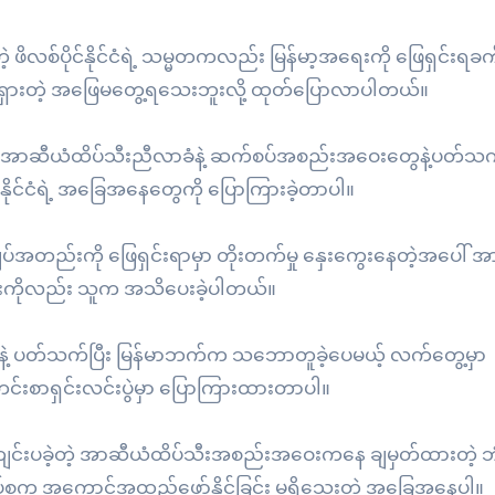
ဖိလစ်ပိုင်နိုင်ငံရဲ့ သမ္မတကလည်း မြန်မာ့အရေးကို ဖြေရှင်းရခက
ထင်ရှားတဲ့ အဖြေမတွေ့ရသေးဘူးလို့ ထုတ်ပြောလာပါတယ်။
မ်မြောက် အာဆီယံထိပ်သီးညီလာခံနဲ့ ဆက်စပ်အစည်းအဝေးတွေနဲ့ပတ်သက
ာနိုင်ငံရဲ့ အခြေအနေတွေကို ပြောကြားခဲ့တာပါ။
အကျပ်အတည်းကို ဖြေရှင်းရာမှာ တိုးတက်မှု နှေးကွေးနေတဲ့အပေါ် 
ာင်းကိုလည်း သူက အသိပေးခဲ့ပါတယ်။
နဲ့ ပတ်သက်ပြီး မြန်မာဘက်က သဘောတူခဲ့ပေမယ့် လက်တွေ့မှာ
တင်းစာရှင်းလင်းပွဲမှာ ပြောကြားထားတာပါ။
င်းပခဲ့တဲ့ အာဆီယံထိပ်သီးအစည်းအဝေးကနေ ချမှတ်ထားတဲ့ ဘု
်စုက အကောင်အထည်ဖော်နိုင်ခြင်း မရှိသေးတဲ့ အခြေအနေပါ။