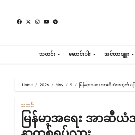
Skip
to
content
သတင်း
ဆောင်းပါး
အင်တာဗျူး
Home
2026
May
9
မြန်မာ့အရေး အာဆီယံအတွက် ဖြ
သတင်း
မြန်မာ့အရေး အာဆီယံ
နာတစ်ရပ်လား