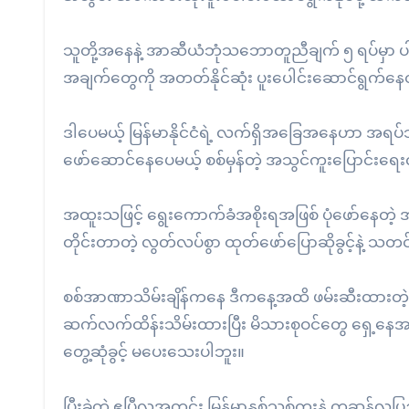
သူတို့အနေနဲ့ အာဆီယံဘုံသဘောတူညီချက် ၅ ရပ်မှာ ပါဝ
အချက်တွေကို အတတ်နိုင်ဆုံး ပူးပေါင်းဆောင်ရွက်နေ
ဒါပေမယ့် မြန်မာနိုင်ငံရဲ့ လက်ရှိအခြေအနေဟာ အရပ်သ
ဖော်ဆောင်နေပေမယ့် စစ်မှန်တဲ့ အသွင်ကူးပြောင်းရ
အထူးသဖြင့် ရွေးကောက်ခံအစိုးရအဖြစ် ပုံဖော်နေတဲ့ အာ
တိုင်းတာတဲ့ လွတ်လပ်စွာ ထုတ်ဖော်ပြောဆိုခွင့်နဲ့ 
စစ်အာဏာသိမ်းချိန်ကနေ ဒီကနေ့အထိ ဖမ်းဆီးထားတဲ့
ဆက်လက်ထိန်းသိမ်းထားပြီး မိသားစုဝင်တွေ ရှေ့နေအ
တွေ့ဆုံခွင့် မပေးသေးပါဘူး။
ပြီးခဲ့တဲ့ ဧပြီလအတွင်း မြန်မာ့နှစ်သစ်ကူးနဲ့ ကဆုန်လ