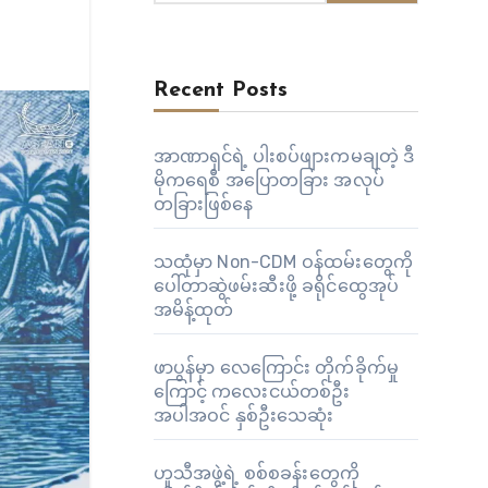
Recent Posts
အာဏာရှင်ရဲ့ ပါးစပ်ဖျားကမချတဲ့ ဒီ
မိုကရေစီ အပြောတခြား အလုပ်
တခြားဖြစ်နေ
သထုံမှာ Non-CDM ဝန်ထမ်းတွေကို
ပေါ်တာဆွဲဖမ်းဆီးဖို့ ခရိုင်ထွေအုပ်
အမိန့်ထုတ်
ဖာပွန်မှာ လေကြောင်း တိုက်ခိုက်မှု
ကြောင့် ကလေးငယ်တစ်ဦး
အပါအဝင် နှစ်ဦးသေဆုံး
ဟူသီအဖွဲ့ရဲ့ စစ်စခန်းတွေကို