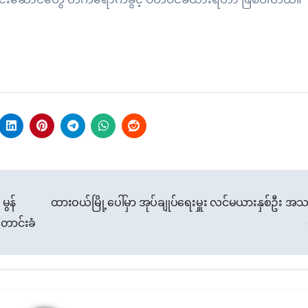
မွန်
ထားဝယ်မြို့ပေါ်မှာ အုပ်ချုပ်ရေးမှူး လင်မယားနှစ်ဦး အ
ောင်းခံ