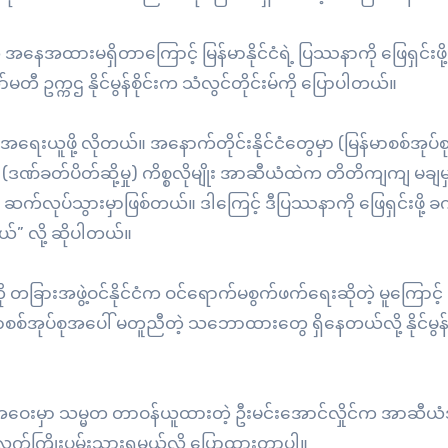
 အနေအထားမရှိတာကြောင့် မြန်မာနိုင်ငံရဲ့ ပြဿနာကို ဖြေရှင်းဖို့
ီ ဥက္ကဌ နိုင်မွန်စိုင်းက သံလွင်တိုင်းမ်ကို ပြောပါတယ်။
 အရေးယူဖို့ လိုတယ်။ အနောက်တိုင်းနိုင်ငံတွေမှာ (မြန်မာစစ်အုပ်စု
ဏ်ခတ်ပိတ်ဆို့မှု) ကိစ္စလိုမျိုး အာဆီယံထဲက တိတိကျကျ မချမှတ
က်လုပ်သွားမှာဖြစ်တယ်။ ဒါကြေင့် ဒီပြဿနာကို ဖြေရှင်းဖို့ ခက
” လို့ ဆိုပါတယ်။
ကို တခြားအဖွဲ့ဝင်နိုင်ငံက ဝင်ရောက်မစွက်ဖက်ရေးဆိုတဲ့ မူကြောင့်
စ်အုပ်စုအပေါ် မတူညီတဲ့ သဘောထားတွေ ရှိနေတယ်လို့ နိုင်မွန်
ည်းအဝေးမှာ သမ္မတ တာဝန်ယူထားတဲ့ ဦးမင်းအောင်လှိုင်က အာဆီယံအ
က်လက်ကြိုးပမ်းသွားရမယ်လို့ ပြောထားတာပါ။