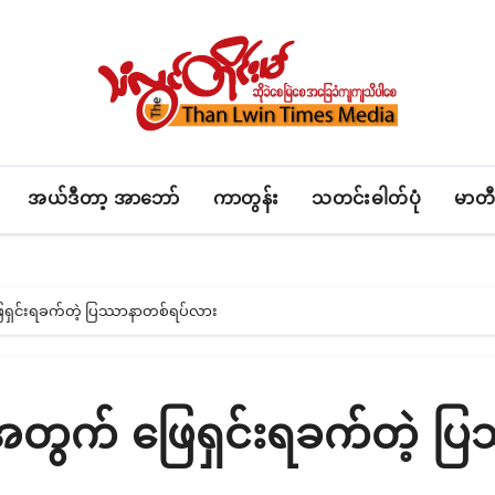
အယ်ဒီတာ့ အာဘော်
ကာတွန်း
သတင်းဓါတ်ပုံ
မာတီ
ေရှင်းရခက်တဲ့ ပြဿာနာတစ်ရပ်လား
အတွက် ဖြေရှင်းရခက်တဲ့ ပ