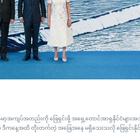
ြန်မာ့အကျပ်အတည်းကို ဖြေရှင်းဖို့ အရှေ့တောင်အာရှနိုင်ငံများ
 ဒီကနေ့အထိ တိုးတက်တဲ့ အခြေအနေ မရှိသေးသလို ဖြေရှင်းနိုင်