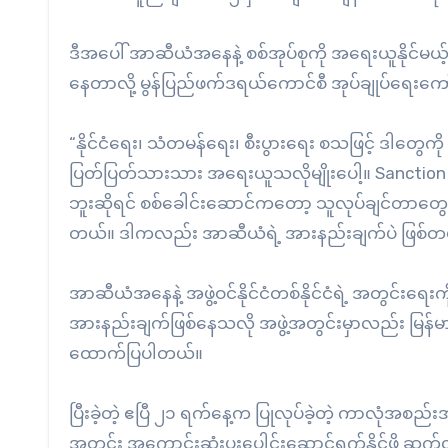
‌ဒီအပေါ် အာဆီယံအနေနဲ့ စစ်အုပ်စုကို အရေးယူနိုင်မယ့်
နေတာလို့ မွန်ပြည်ဖက်ဒရယ်ကောင်စီ အုပ်ချုပ်ရေးကော်မတ
“နိုင်ငံရေး၊ သံတမန်ရေး၊ စီးပွားရေး စသဖြင့် ဒါတွေကို
ပြတ်ပြတ်သားသား အရေးယူသလိုမျိုးပေါ့။ Sanction (ဒ
ဘူးဆိုရင် စစ်ခေါင်းဆောင်ကတော့ သူလုပ်ချင်တာတွေ ဆ
တယ်။ ဒါကလည်း အာဆီယံရဲ့ အားနည်းချက်ပဲ ဖြစ်တယ်
အာဆီယံအနေနဲ့ အဖွဲ့ဝင်နိုင်ငံတစ်နိုင်ငံရဲ့ အတွင်းရေး
အားနည်းချက်ဖြစ်နေသလို အဖွဲ့အတွင်းမှာလည်း မြန်မာစ
ထောက်ပြပါတယ်။
ပြီးခဲ့တဲ့ ဧပြီ ၂၁ ရက်နေ့က ပြုလုပ်ခဲ့တဲ့ ကာလုံအစ
အတွင်း အကောင်းဆုံးပူးပေါင်းဆောင်ရွက်နိုင်ဖို့ ဆ