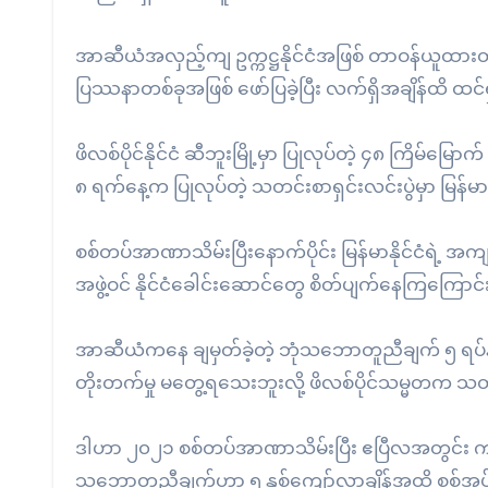
အာဆီယံအလှည့်ကျ ဥက္ကဋ္ဌနိုင်ငံအဖြစ် တာဝန်ယူထားတဲ့ 
ပြဿနာတစ်ခုအဖြစ် ဖော်ပြခဲ့ပြီး လက်ရှိအချိန်ထိ 
ဖိလစ်ပိုင်နိုင်ငံ ဆီဘူးမြို့မှာ ပြုလုပ်တဲ့ ၄၈ ကြိ
၈ ရက်နေ့က ပြုလုပ်တဲ့ သတင်းစာရှင်းလင်းပွဲမှာ မြန်မ
စစ်တပ်အာဏာသိမ်းပြီးနောက်ပိုင်း မြန်မာနိုင်ငံရဲ့ 
အဖွဲ့ဝင် နိုင်ငံခေါင်းဆောင်တွေ စိတ်ပျက်နေကြကြေ
အာဆီယံကနေ ချမှတ်ခဲ့တဲ့ ဘုံသဘောတူညီချက် ၅ ရပ်
တိုးတက်မှု မတွေ့ရသေးဘူးလို့ ဖိလစ်ပိုင်သမ္မတက သ
ဒါဟာ ၂၀၂၁ စစ်တပ်အာဏာသိမ်းပြီး ဧပြီလအတွင်း ကျ
သဘောတူညီချက်ဟာ ၅ နှစ်ကျော်လာချိန်အထိ စစ်အုပ