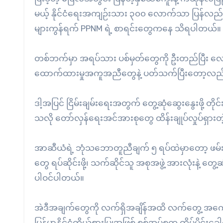
မယ့် နိုင်ငံရေးအကျဉ်းသား ၃၀၀ လောက်သာ ပြန်လည်လွတ
များကွန်ရက် PPNM ရဲ့ စာရင်းတွေကနေ သိရပါတယ်။
တစ်ဘက်မှာ အရပ်သား ပစ်မှတ်တွေကို ဦးတည်ပြီး လေကြ
ထောက်ထားမှုအကူအညီတွေနဲ့ ပတ်သက်ပြီးတော့လည်
ဒါ့အပြင် ငြိမ်းချမ်းရေးအတွက် တွေ့ဆုံဆွေးနွေးဖို့ တ
သလို တော်လှန်ရေးအင်အားစုတွေ ထိန်းချုပ်လှုပ်ရှ
အာဆီယံရဲ့ ဘုံသဘောတူညီချက် ၅ ရပ်ထဲမှာတော့ ဖမ်းဆီ
တွေ ရပ်ဆိုင်းဖို့၊ သက်ဆိုင်သူ အစုအဖွဲ့ အားလုံးနဲ့ တွ
ပါဝင်ပါတယ်။
အဲဒီအချက်တွေကို လက်ရှိအချိန်အထိ လက်တွေ့ အကေ
မြန်မာနိုင်ငံကိုယ်စားပြုအဖြစ် စစ်အုပ်စုက ထိပ်ပိုင