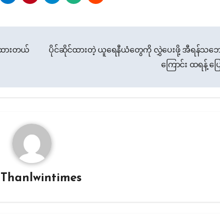
ြောထားတယ်
ပိုင်ဆိုင်ထားတဲ့ ယူရေနီယံတွေကို လွှဲပေးဖို့ အီရန်သ
ကြောင်း ထရန့် ပြ
y
Thanlwintimes