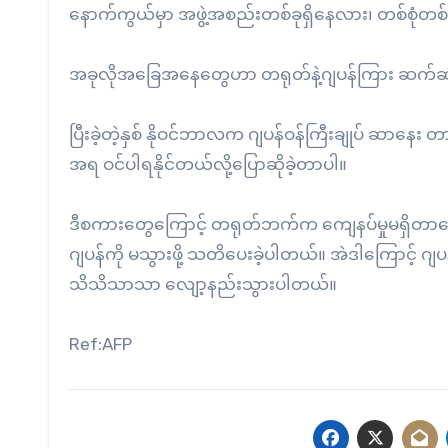
နောက်ကွယ်မှာ အဖွဲ့အစည်းတစ်ခုရှိနေလား၊ တစ်စုံတစ်
အခုလိုအခြေအနေတွေဟာ တရုတ်နဲ့ဂျပန်ကြား ဆက်ဆံရေ
ပြီးခဲ့တဲ့နှစ် နိုဝင်ဘာလက ဂျပန်ဝန်ကြီးချုပ် ဆာန
အရ ဝင်ပါရနိုင်တယ်လို့ပြောဆိုခဲ့တာပါ။
ဒီစကားတွေကြောင့် တရုတ်ဘက်က ကျေနပ်မှုမရှိတာကြောင
ဂျပန်ကို မသွားဖို့ သတိပေးခဲ့ပါတယ်။ အဲဒါကြောင့် 
သိသိသာသာ လျော့နည်းသွားပါတယ်။
Ref:AFP