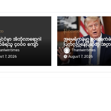
တကာ
နိုင်ငံတကာ
နိုင်ငံမှာ အီဘိုလာရောဂါ
အမေရိကန်မှာ လက်နက်ခဲ
်ခံရသူ ၄၀၀၀ ကျော် ရှိ
ပြတ်လပ်နေပြီဆိုတဲ့ သတင
ပေါက်ကြားစေသူတွေကို နှ
anlwintimes
Thanlwintimes
ရှည် ထောင်ဒဏ်ချမယ်လိ
st 7, 2026
August 7, 2026
န့် ပြော