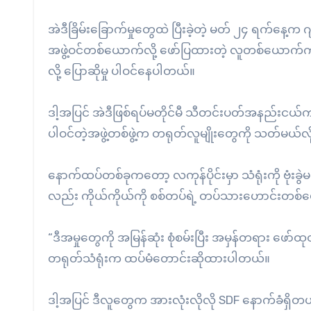
အဲဒီခြိမ်းခြောက်မှုတွေထဲ ပြီးခဲ့တဲ့ မတ် ၂၄ ရက်နေ့
အဖွဲ့ဝင်တစ်ယောက်လို့ ဖော်ပြထားတဲ့ လူတစ်ယောက်က 
လို့ ပြောဆိုမှု ပါဝင်နေပါတယ်။
ဒါ့အပြင် အဲဒီဖြစ်ရပ်မတိုင်မီ သီတင်းပတ်အနည်းငယ်ကလည်
ပါဝင်တဲ့အဖွဲ့တစ်ဖွဲ့က တရုတ်လူမျိုးတွေကို သတ်မယ်လို
နောက်ထပ်တစ်ခုကတော့ လကုန်ပိုင်းမှာ သံရုံးကို ဗုံးခွဲမယ
လည်း ကိုယ်ကိုယ်ကို စစ်တပ်ရဲ့ တပ်သားဟောင်းတစ်
“ဒီအမှုတွေကို အမြန်ဆုံး စုံစမ်းပြီး အမှန်တရား ဖော်ထ
တရုတ်သံရုံးက ထပ်မံတောင်းဆိုထားပါတယ်။
ဒါ့အပြင် ဒီလူတွေက အားလုံးလိုလို SDF နောက်ခံရှ