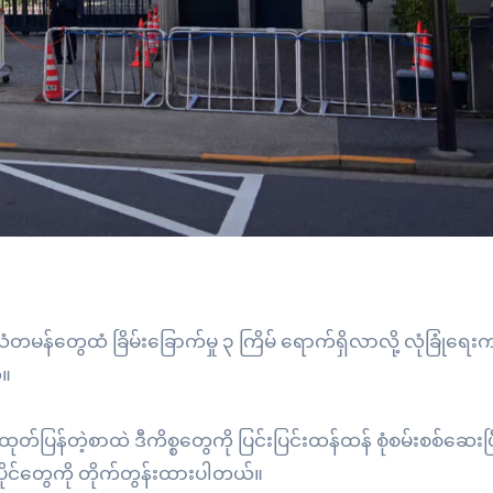
မန်တွေထံ ခြိမ်းခြောက်မှု ၃ ကြိမ် ရောက်ရှိလာလို့ လုံခြုံရေ
်။
်ပြန်တဲ့စာထဲ ဒီကိစ္စတွေကို ပြင်းပြင်းထန်ထန် စုံစမ်းစစ်ဆေးပြ
ပိုင်တွေကို တိုက်တွန်းထားပါတယ်။