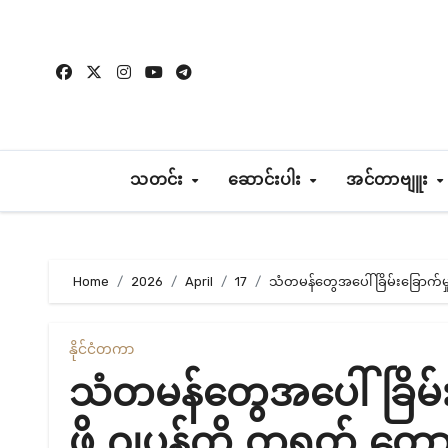
Skip
to
content
သတင်း
ဆောင်းပါး
အင်တာဗျူး
Home
2026
April
17
သံတမန်တွေအပေါ် ခြိမ်းခြောက်မှ
နိုင်ငံတကာ
သံတမန်တွေအပေါ် ခြိမ်
ဖို့ ဂျပန်ကို တရုတ် တော