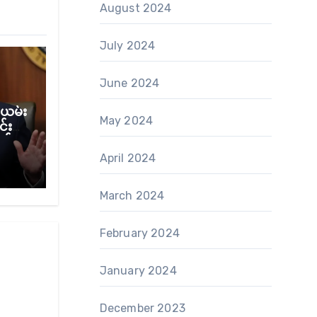
August 2024
July 2024
June 2024
ယမ်း
May 2024
်း
စ်
ု့ ထရ
April 2024
March 2024
February 2024
January 2024
December 2023