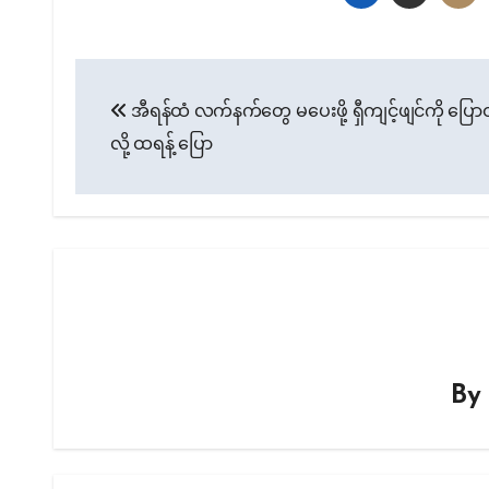
Post
အီရန်ထံ လက်နက်တွေ မပေးဖို့ ရှီကျင့်ဖျင်ကို ပ
navigation
လို့ ထရန့် ပြော
B