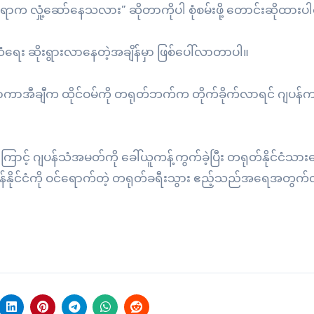
ရာက လှုံ့ဆော်နေသလား” ဆိုတာကိုပါ စုံစမ်းဖို့ တောင်းဆိုထား
း ဆိုးရွားလာနေတဲ့အချိန်မှာ ဖြစ်ပေါ်လာတာပါ။
ေး တာကာအီချီက ထိုင်ဝမ်ကို တရုတ်ဘက်က တိုက်ခိုက်လာရင် ဂျပန်
့် ဂျပန်သံအမတ်ကို ခေါ်ယူကန့်ကွက်ခဲ့ပြီး တရုတ်နိုင်ငံသား
ဂျပန်နိုင်ငံကို ဝင်ရောက်တဲ့ တရုတ်ခရီးသွား ဧည့်သည်အရေအတွက