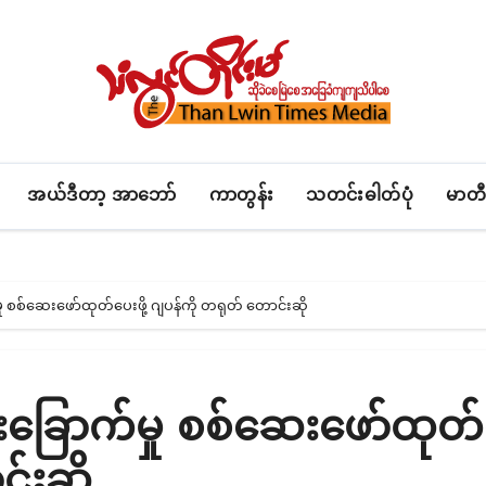
အယ်ဒီတာ့ အာဘော်
ကာတွန်း
သတင်းဓါတ်ပုံ
မာတီ
ု စစ်ဆေးဖော်ထုတ်ပေးဖို့ ဂျပန်ကို တရုတ် တောင်းဆို
းခြောက်မှု စစ်ဆေးဖော်ထုတ
င်းဆို