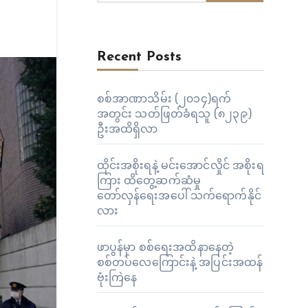
Recent Posts
စစ်အာဏာသိမ်း (၂၀၁၄)ရက်
အတွင်း သတ်ဖြတ်ခံရသူ (၈၂၃၉)
ဦးအထိရှိလာ
ထိုင်းအစိုးရနဲ့ မင်းအောင်လှိုင် အစိုးရ
ကြား ထိတွေ့ဆက်ဆံမှု
တော်လှန်ရေးအပေါ် သက်ရောက်နိုင်
လား
ဖာပွန်မှာ စစ်ရေးအထိနာနေတဲ့
စစ်တပ်လေကြောင်းနဲ့ အပြင်းအထန်
ဗုံးကြဲနေ