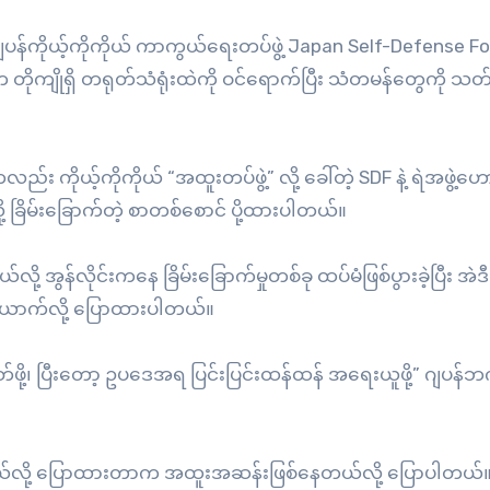
က ဂျပန်ကိုယ့်ကိုကိုယ် ကာကွယ်ရေးတပ်ဖွဲ့ Japan Self-Defense F
တိုကျိုရှိ တရုတ်သံရုံးထဲကို ဝင်ရောက်ပြီး သံတမန်တွေကို သတ
း ကိုယ့်ကိုကိုယ် “အထူးတပ်ဖွဲ့” လို့ ခေါ်တဲ့ SDF နဲ့ ရဲအဖွဲ့ဟ
့ ခြိမ်းခြောက်တဲ့ စာတစ်စောင် ပို့ထားပါတယ်။
်လို့ အွန်လိုင်းကနေ ခြိမ်းခြောက်မှုတစ်ခု ထပ်မံဖြစ်ပွားခဲ့ပြီး အ
ယောက်လို့ ပြောထားပါတယ်။
ုတ်ဖို့၊ ပြီးတော့ ဥပဒေအရ ပြင်းပြင်းထန်ထန် အရေးယူဖို့” ဂျပန်ဘ
ိတယ်လို့ ပြောထားတာက အထူးအဆန်းဖြစ်နေတယ်လို့ ပြောပါတယ်။ 