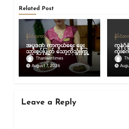
Related Post
နိုင်ငံတကာ
နိုင်ငံ
အပူဒဏ် ကာကွယ်ရေး ခွေး
ကွန်ဂို
သားစွပ်ပြုတ် သောက်သုံးကြဖို့
ကူးစက
မြောက်ကိုရီးယား နိုင်ငံပိုင် မီဒီ
လာ
Thanlwintimes
Th
ယာ တိုက်တွန်း
August 7, 2026
Augu
Leave a Reply