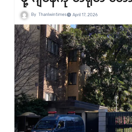
By
Thanlwintimes
April 17, 2026