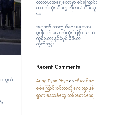
ထားဝယ်အရှေ့တောမှာ စစ်ကြောင်း
က စက်သုံးဆီတွေ လိုက်လံသိမ်းယူ
နေ
အပူဒဏ် ကာကွယ်ရေး ခွေးသား
စွပ်ပြုတ် သောက်သုံးကြဖို့ မြောက်
ကိုရီးယား နိုင်ငံပိုင် မီဒီယာ
တိုက်တွန်း
Recent Comments
းကာကွယ်
Aung Pyae Phyo
on
ဘီးလင်းမှာ
စစ်ကြောင်းဝင်လာလို့ ကျေးရွာ နှစ်
ရွာက ဒေသခံတွေ တိမ်းရှောင်နေရ
ီး