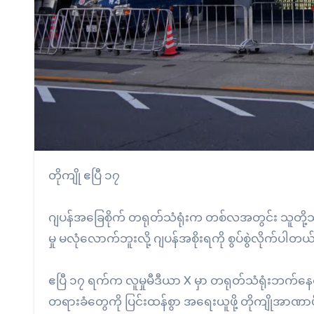
တိုကျို ဧပြီ ၁၇
ဂျပန်အခြေစိုက် တရုတ်သံရုံးက တစ်လအတွင်း သူတို့သံတ
မှု မလုံလောက်ဘူးလို့ ဂျပန်အစိုးရကို စွပ်စွဲလိုက်ပါတယ
ဧပြီ ၁၇ ရက်က လူမှုမီဒီယာ X မှာ တရုတ်သံရုံးဘက်နေထုတ
တရားခံတွေကို ပြင်းထန်စွာ အရေးယူဖို့ တိုကျိုအာဏာ