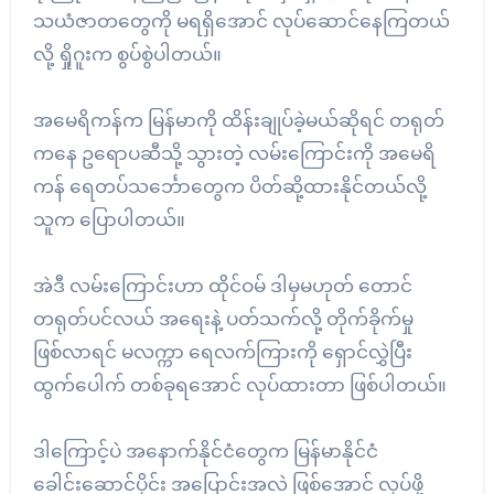
သယံဇာတတွေကို မရရှိအောင် လုပ်ဆောင်နေကြတယ်
လို့ ရှိုဂူးက စွပ်စွဲပါတယ်။
အမေရိကန်က မြန်မာကို ထိန်းချုပ်ခဲ့မယ်ဆိုရင် တရုတ်
ကနေ ဥရောပဆီသို့ သွားတဲ့ လမ်းကြောင်းကို အမေရိ
ကန် ရေတပ်သင်္ဘောတွေက ပိတ်ဆို့ထားနိုင်တယ်လို့
သူက ပြောပါတယ်။
အဲဒီ လမ်းကြောင်းဟာ ထိုင်ဝမ် ဒါမှမဟုတ် တောင်
တရုတ်ပင်လယ် အရေးနဲ့ ပတ်သက်လို့ တိုက်ခိုက်မှု
ဖြစ်လာရင် မလက္ကာ ရေလက်ကြားကို ရှောင်လွှဲပြီး
ထွက်ပေါက် တစ်ခုရအောင် လုပ်ထားတာ ဖြစ်ပါတယ်။
ဒါကြောင့်ပဲ အနောက်နိုင်ငံတွေက မြန်မာနိုင်ငံ
ခေါင်းဆောင်ပိုင်း အပြောင်းအလဲ ဖြစ်အောင် လုပ်ဖို့