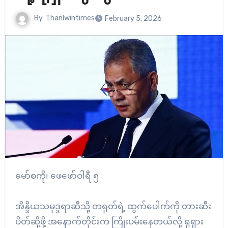
By
Thanlwintimes
February 5, 2026
မော်စကို၊ ဖေဖော်ဝါရီ ၅
အိန္ဒိယသမုဒ္ဒရာဆီသို့ တရုတ်ရဲ့ ထွက်ပေါက်ကို တားဆီး
ပိတ်ဆို့ဖို့ အနောက်တိုင်းက ကြိုးပမ်းနေတယ်လို့ ရုရှား