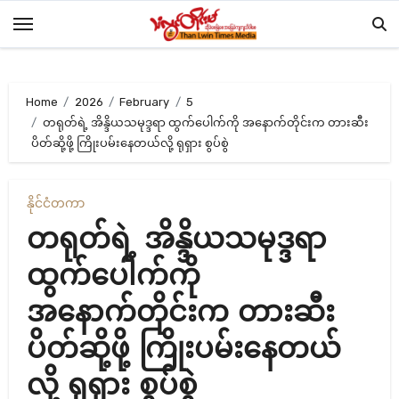
Skip
to
content
Home
2026
February
5
တရုတ်ရဲ့ အိန္ဒိယသမုဒ္ဒရာ ထွက်ပေါက်ကို အနောက်တိုင်းက တားဆီး
ပိတ်ဆို့ဖို့ ကြိုးပမ်းနေတယ်လို့ ရုရှား စွပ်စွဲ
နိုင်ငံတကာ
တရုတ်ရဲ့ အိန္ဒိယသမုဒ္ဒရာ
ထွက်ပေါက်ကို
အနောက်တိုင်းက တားဆီး
ပိတ်ဆို့ဖို့ ကြိုးပမ်းနေတယ်
လို့ ရုရှား စွပ်စွဲ