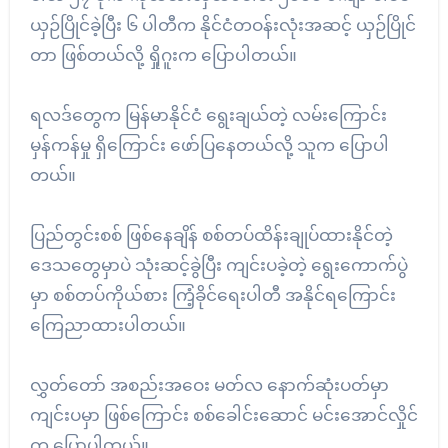
ယှဉ်ပြိုင်ခဲ့ပြီး ၆ ပါတီက နိုင်ငံတဝန်းလုံးအဆင့် ယှဉ်ပြိုင်
တာ ဖြစ်တယ်လို့ ရှိုဂူးက ပြောပါတယ်။
ရလဒ်တွေက မြန်မာနိုင်ငံ ရွေးချယ်တဲ့ လမ်းကြောင်း
မှန်ကန်မှု ရှိကြောင်း ဖော်ပြနေတယ်လို့ သူက ပြောပါ
တယ်။
ပြည်တွင်းစစ် ဖြစ်နေချိန် စစ်တပ်ထိန်းချုပ်ထားနိုင်တဲ့
ဒေသတွေမှာပဲ သုံးဆင့်ခွဲပြီး ကျင်းပခဲ့တဲ့ ရွေးကောက်ပွဲ
မှာ စစ်တပ်ကိုယ်စား ကြံ့ခိုင်ရေးပါတီ အနိုင်ရကြောင်း
ကြေညာထားပါတယ်။
လွှတ်တော် အစည်းအဝေး မတ်လ နောက်ဆုံးပတ်မှာ
ကျင်းပမှာ ဖြစ်ကြောင်း စစ်ခေါင်းဆောင် မင်းအောင်လှိုင်
က ပြောပါတယ်။