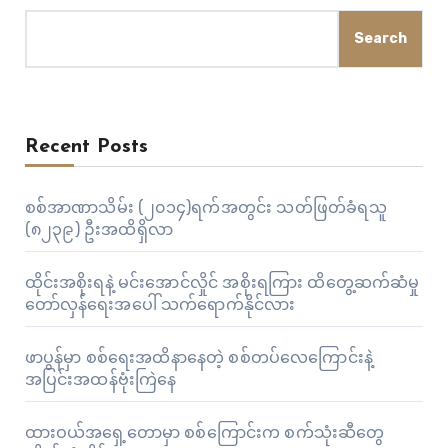
Search
Recent Posts
စစ်အာဏာသိမ်း (၂၀၁၄)ရက်အတွင်း သတ်ဖြတ်ခံရသူ
(၈၂၃၉) ဦးအထိရှိလာ
ထိုင်းအစိုးရနဲ့ မင်းအောင်လှိုင် အစိုးရကြား ထိတွေ့ဆက်ဆံမှု
တော်လှန်ရေးအပေါ် သက်ရောက်နိုင်လား
ဖာပွန်မှာ စစ်ရေးအထိနာနေတဲ့ စစ်တပ်လေကြောင်းနဲ့
အပြင်းအထန်ဗုံးကြဲနေ
ထားဝယ်အရှေ့တောမှာ စစ်ကြောင်းက စက်သုံးဆီတွေ