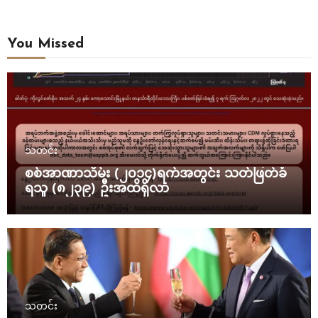
You Missed
သတင်း
စစ်အာဏာသိမ်း (၂၀၁၄)ရက်အတွင်း သတ်ဖြတ်ခံ
ရသူ (၈၂၃၉) ဦးအထိရှိလာ
သတင်း