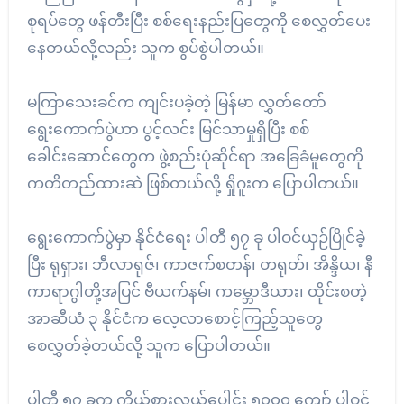
စုရပ်တွေ ဖန်တီးပြီး စစ်ရေးနည်းပြတွေကို စေလွှတ်ပေး
နေတယ်လို့လည်း သူက စွပ်စွဲပါတယ်။
မကြာသေးခင်က ကျင်းပခဲ့တဲ့ မြန်မာ လွှတ်တော်
ရွေးကောက်ပွဲဟာ ပွင့်လင်း မြင်သာမှုရှိပြီး စစ်
ခေါင်းဆောင်တွေက ဖွဲ့စည်းပုံဆိုင်ရာ အခြေခံမူတွေကို
ကတိတည်ထားဆဲ ဖြစ်တယ်လို့ ရှိုဂူးက ပြောပါတယ်။
ရွေးကောက်ပွဲမှာ နိုင်ငံရေး ပါတီ ၅၇ ခု ပါဝင်ယှဉ်ပြိုင်ခဲ့
ပြီး ရုရှား၊ ဘီလာရုဇ်၊ ကာဇက်စတန်၊ တရုတ်၊ အိန္ဒိယ၊ နီ
ကာရာဂွါတို့အပြင် ဗီယက်နမ်၊ ကမ္ဘောဒီယား၊ ထိုင်းစတဲ့
အာဆီယံ ၃ နိုင်ငံက လေ့လာစောင့်ကြည့်သူတွေ
စေလွှတ်ခဲ့တယ်လို့ သူက ပြောပါတယ်။
ပါတီ ၅၇ ခုက ကိုယ်စားလှယ်ပေါင်း ၅၀၀၀ ကျော် ပါဝင်