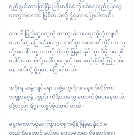
ရည်ရွယ်ထားကြပြီး မြန်မာနိုင်ငံကို စစ်ရေးနည်းပြတွေ
စေလွှတ်နေတာ ဖြစ်တယ်လို့ ရှိုဂူးက ပြောပါတယ်။
သာမန် ပြည်သူတွေကို ကာကွယ်ပေးရေးဆိုတဲ့ ကျယ်
လောင်တဲ့ ပြောဆိုမှုတွေ နောက်မှာ အနောက်တိုင်းက သူ
တို့အပေါ် သစ္စာ စောင့်သိမယ့် မြန်မာနိုင်ငံမှာ ဒီမိုကရေစီ
ခေါင်းဆောင်လို့ ခေါ်သူတွေကို အစားထိုးနိုင်ဖို့ ကြိုးပမ်း
နေတယ်လို့ ရှိုဂူးက ပြောပါတယ်။
အစိုးရ ဆန့်ကျင်ရေး အဖွဲ့တွေကို အနောက်တိုင်းက
ဘဏ္ဍာငွေနဲ့ ပစ္စည်း ကိရိယာတွေ ထောက်ပံ့ပေးနေတယ်
လို့လည်း ရှိုဂူးက စွပ်စွဲထားပါတယ်။
ရွေးကောက်ပွဲမှာ ကြားဝင်စွက်ဖို့နဲ့ မြန်မာနိုင်ငံ မ
တည်ငြိမ်အောင် နယ်စပ် ဒေသတွေမှာ ပို့ဆောင်ရေး