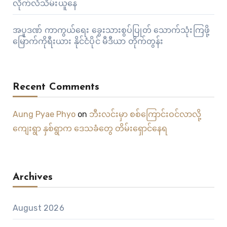
လိုက်လံသိမ်းယူနေ
အပူဒဏ် ကာကွယ်ရေး ခွေးသားစွပ်ပြုတ် သောက်သုံးကြဖို့
မြောက်ကိုရီးယား နိုင်ငံပိုင် မီဒီယာ တိုက်တွန်း
Recent Comments
Aung Pyae Phyo
on
ဘီးလင်းမှာ စစ်ကြောင်းဝင်လာလို့
ကျေးရွာ နှစ်ရွာက ဒေသခံတွေ တိမ်းရှောင်နေရ
Archives
August 2026