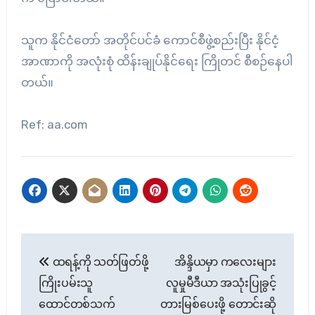
သူက နိုင်ငံတော် အတိုင်ပင်ခံ ကောင်စီဖွဲ့စည်းပြီး နိုင်ငံ့
အာဏာကို အလုံးစုံ ထိန်းချုပ်နိုင်ရေး ကြိုတင် စီစဉ်နေပါ
တယ်။
Ref: aa.com
Post
ထရန့်ကို သတ်ဖြတ်ဖို့
အိန္ဒိယမှာ ကလေးများ
navigation
ကြိုးပမ်းသူ
လူမှုမီဒီယာ အသုံးပြုခွင့်
ထောင်တစ်သက်
တားမြစ်ပေးဖို့ တောင်းဆို