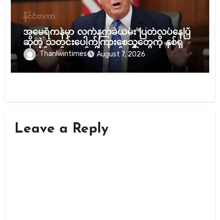
နိုင်ငံတကာ
အမေရိကန်မှာ လက်နက်ခဲယမ်း ပြတ်လပ်နေပြီ
ဆိုတဲ့ သတင်းပေါက်ကြားစေသူတွေကို နှစ်ရှည်
ထောင်ဒဏ်ချမယ်လို့ ထရန့် ပြော
Thanlwintimes
August 7, 2026
Leave a Reply