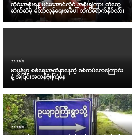
ထိုင်းအစိုးရနဲ့ မင်းအောင်လှိုင် အစိုးရကြား ထိတွေ့
ဆက်ဆံမှု တော်လှန်ရေးအပေါ် သက်ရောက်နိုင်လား
သတင်း
ဖာပွန်မှာ စစ်ရေးအထိနာနေတဲ့ စစ်တပ်လေကြောင်း
နဲ့ အပြင်းအထန်ဗုံးကြဲနေ
သတင်း