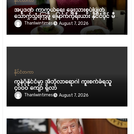
နိုင်ငံတကာ
အပူဒဏ် ကာကွယ်ရေး ခွေးသားစွပ်ပြုတ်
သောက်သုံးကြဖို့ မြောက်ကိုရီးယား နိုင်ငံပိုင် မီဒီ
ယာ တိုက်တွန်း
Thanlwintimes
August 7, 2026
နိုင်ငံတကာ
ကွန်ဂိုနိုင်ငံမှာ အီဘိုလာရောဂါ ကူးစက်ခံရသူ
၄၀၀၀ ကျော် ရှိလာ
Thanlwintimes
August 7, 2026