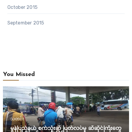
October 2015
September 2015
You Missed
သတင်း
မွန်ပြည်နယ် စက်သုံးဆီ ပြတ်လပ်မှု ဆီဆိုင်ကြီးတွေ