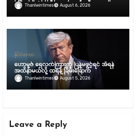
ပြော
Thanlwintimes
August 6, 2026
နိုင်ငံတကာ
ဟောမု့ဇ် ရေလက်ကြားကို ပြန်မဖွင့်ရင် အီရန်
အထိနာမယ်လို့ ထရန့် ခြိမ်းခြောက်
Thanlwintimes
August 5, 2026
Leave a Reply