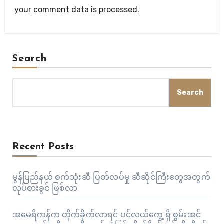
your comment data is processed.
Search
Search
Recent Posts
မွန်ပြည်နယ် စက်သုံးဆီ ပြတ်လပ်မှု ဆီဆိုင်ကြီးတွေအတွက်
လုပ်စားခွင် ဖြစ်လာ
အမေရိကန်က တိုက်ခိုက်လာရင် ပင်လယ်ကွေ့ ရှိ စွမ်းအင်