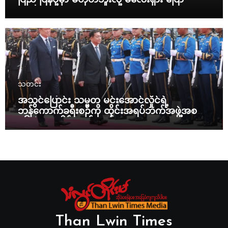
ပြည် ပြန်ပို့မှာ မဟုတ်ဘူးလို့ မလေးရှား ပြော
သတင်း
အသွင်ပြောင်း သမ္မတ မင်းအောင်လှိုင်ရဲ့
ဘန်ကောက်ခရီးစဉ်ကို ထိုင်းအရပ်ဘက်အဖွဲ့အစည်း
၁၆ ဖွဲ့ ပူးပေါင်း ကန့်ကွက်
Than Lwin Times