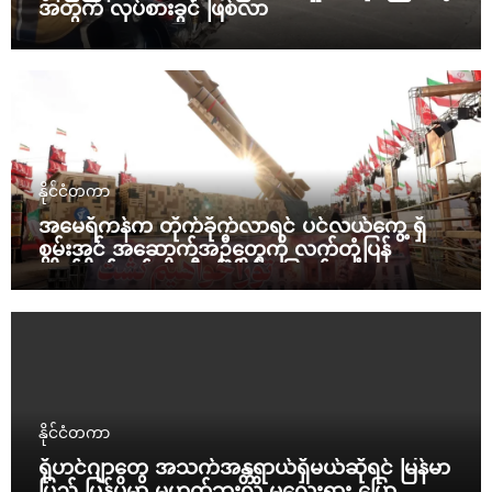
အတွက် လုပ်စားခွင် ဖြစ်လာ
နိုင်ငံတကာ
အမေရိကန်က တိုက်ခိုက်လာရင် ပင်လယ်ကွေ့ ရှိ
စွမ်းအင် အဆောက်အဦတွေကို လက်တုံ့ပြန်
တိုက်ခိုက်မယ်လို့ အီရန် ခြိမ်းခြောက်
နိုင်ငံတကာ
ရိုဟင်ဂျာတွေ အသက်အန္တရာယ်ရှိမယ်ဆိုရင် မြန်မာ