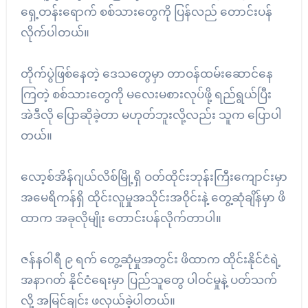
ရှေ့တန်းရောက် စစ်သားတွေကို ပြန်လည် တောင်းပန်
လိုက်ပါတယ်။
တိုက်ပွဲဖြစ်နေတဲ့ ဒေသတွေမှာ တာဝန်ထမ်းဆောင်နေ
ကြတဲ့ စစ်သားတွေကို မလေးမစားလုပ်ဖို့ ရည်ရွယ်ပြီး
အဲဒီလို ပြောဆိုခဲ့တာ မဟုတ်ဘူးလို့လည်း သူက ပြောပါ
တယ်။
လော့စ်အိန်ဂျယ်လိစ်မြို့ရှိ ဝတ်ထိုင်းဘုန်းကြီးကျောင်းမှာ
အမေရိကန်ရှိ ထိုင်းလူမှုအသိုင်းအဝိုင်းနဲ့ တွေ့ဆုံချိန်မှာ ဖိ
ထာက အခုလိုမျိုး တောင်းပန်လိုက်တာပါ။
ဇန်နဝါရီ ၉ ရက် တွေ့ဆုံမှုအတွင်း ဖိထာက ထိုင်းနိုင်ငံရဲ့
အနာဂတ် နိုင်ငံရေးမှာ ပြည်သူတွေ ပါဝင်မှုနဲ့ ပတ်သက်
လို့ အမြင်ချင်း ဖလှယ်ခဲ့ပါတယ်။