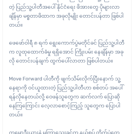
တဲ့ ပြည်သူ့ပါတီအပေါ် နိုင်ငံရေး ဖိအားတွေ ပိုများလာ
ချိန်မှာ မစ္စတာဖိထာက အခုလိုမျိုး တောင်းပန်တာ ဖြစ်ပါ
တယ်။
ဖေဖော်ဝါရီ ၈ ရက် ရွေးကောက်ပွဲမတိုင်ခင် ပြည်သူ့ပါတီ
က လူထုထောက်ခံမှု ရရှိအောင် ကြိုးပမ်း နေချိန်မှာ အခု
လို တောင်းပန်ချက် ထွက်ပေါ်လာတာ ဖြစ်ပါတယ်။
Move Forward ပါတီကို ဖျက်သိမ်းလိုက်ပြီးနောက် သူ့
နေရာကို ဝင်ယူထားတဲ့ ပြည်သူ့ပါတီဟာ စစ်တပ် အပေါ်
ရန်လိုနေတယ်လို့ ဝေဖန်သူတွေက ဆက်လက် ပြောဆို
နေကြကြောင်း လေ့လာစောင့်ကြည့် သူတွေက ပြောပါ
တယ်။
ကမ္ဘောဒီးယားနဲ့ မကြာသေးခင်က နယ်စပ် တိုက်ပွဲတွေ