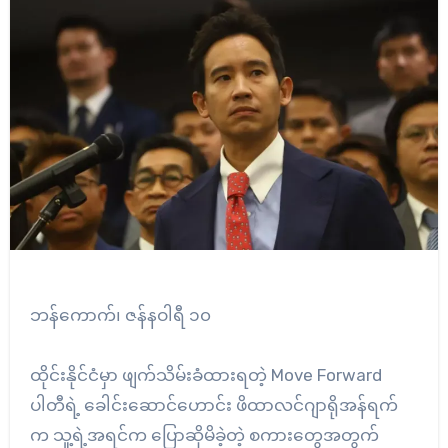
ဘန်ကောက်၊ ဇန်နဝါရီ ၁၀
ထိုင်းနိုင်ငံမှာ ဖျက်သိမ်းခံထားရတဲ့ Move Forward
ပါတီရဲ့ ခေါင်းဆောင်ဟောင်း ဖိထာလင်ဂျာရိုအန်ရက်
က သူ့ရဲ့အရင်က ပြောဆိုမိခဲ့တဲ့ စကားတွေအတွက်