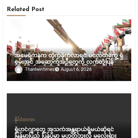
Related Post
နိုင်ငံတကာ
အမေရိကန်က တိုက်ခိုက်လာရင် ပင်လယ်ကွေ့ ရှိ
စွမ်းအင် အဆောက်အဦတွေကို လက်တုံ့ပြန်
တိုက်ခိုက်မယ်လို့ အီရန် ခြိမ်းခြောက်
Thanlwintimes
August 6, 2026
နိုင်ငံတကာ
ရိုဟင်ဂျာတွေ အသက်အန္တရာယ်ရှိမယ်ဆိုရင်
မြန်မာပြည် ပြန်ပို့မှာ မဟုတ်ဘူးလို့ မလေးရှား