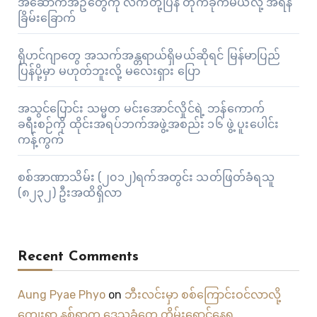
အဆောက်အဦတွေကို လက်တုံ့ပြန် တိုက်ခိုက်မယ်လို့ အီရန်
ခြိမ်းခြောက်
ရိုဟင်ဂျာတွေ အသက်အန္တရာယ်ရှိမယ်ဆိုရင် မြန်မာပြည်
ပြန်ပို့မှာ မဟုတ်ဘူးလို့ မလေးရှား ပြော
အသွင်ပြောင်း သမ္မတ မင်းအောင်လှိုင်ရဲ့ ဘန်ကောက်
ခရီးစဉ်ကို ထိုင်းအရပ်ဘက်အဖွဲ့အစည်း ၁၆ ဖွဲ့ ပူးပေါင်း
ကန့်ကွက်
စစ်အာဏာသိမ်း (၂၀၁၂)ရက်အတွင်း သတ်ဖြတ်ခံရသူ
(၈၂၃၂) ဦးအထိရှိလာ
Recent Comments
Aung Pyae Phyo
on
ဘီးလင်းမှာ စစ်ကြောင်းဝင်လာလို့
ကျေးရွာ နှစ်ရွာက ဒေသခံတွေ တိမ်းရှောင်နေရ