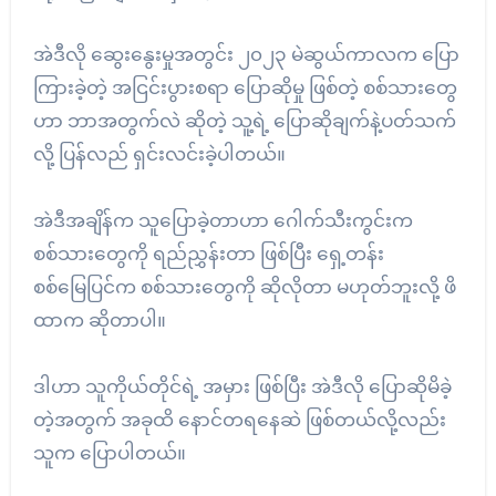
အဲဒီလို ဆွေးနွေးမှုအတွင်း ၂၀၂၃ မဲဆွယ်ကာလက ပြော
ကြားခဲ့တဲ့ အငြင်းပွားစရာ ပြောဆိုမှု ဖြစ်တဲ့ စစ်သားတွေ
ဟာ ဘာအတွက်လဲ ဆိုတဲ့ သူ့ရဲ့ ပြောဆိုချက်နဲ့ပတ်သက်
လို့ ပြန်လည် ရှင်းလင်းခဲ့ပါတယ်။
အဲဒီအချိန်က သူပြောခဲ့တာဟာ ဂေါက်သီးကွင်းက
စစ်သားတွေကို ရည်ညွှန်းတာ ဖြစ်ပြီး ရှေ့တန်း
စစ်မြေပြင်က စစ်သားတွေကို ဆိုလိုတာ မဟုတ်ဘူးလို့ ဖိ
ထာက ဆိုတာပါ။
ဒါဟာ သူကိုယ်တိုင်ရဲ့ အမှား ဖြစ်ပြီး အဲဒီလို ပြောဆိုမိခဲ့
တဲ့အတွက် အခုထိ နောင်တရနေဆဲ ဖြစ်တယ်လို့လည်း
သူက ပြောပါတယ်။