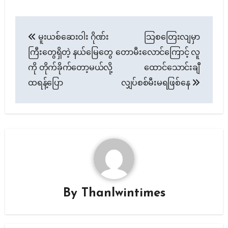
Post
မူးယစ်ဆေးဝါး ဂိုဏ်း
သြစတြေးလျမှာ
navigation
ကြီးတွေရှိတဲ့ နယ်မြေတွေ
တောမီးလောင်ကြောင့် လူ
ကို တိုက်ခိုက်တော့မယ်လို့
ထောင်သောင်းချီ
ထရန့်ပြော
လျှပ်စစ်မီးမရဖြစ်နေ
By
Thanlwintimes