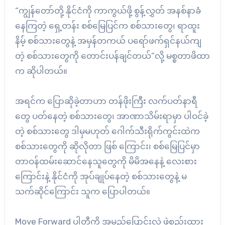
“ကျွန်တော်တို့ နိုင်ငံကို ကာကွယ်ဖို့ စွန့်လွှတ် အနစ်နာခံ
နေကြတဲ့ ရှေ့တန်း စစ်မြေပြင်က စစ်သားတွေ၊ ရာထူး
နိမ့် စစ်သားတွေနဲ့ အမှန်တကယ် ပရော်ဖက်ရှင်နယ်ကျ
တဲ့ စစ်သားတွေကို တောင်းပန်ချင်တယ်”လို့ မစ္စတာဖိထာ
က ဆိုပါတယ်။
အရင်က ပြောဆိုခဲ့တာဟာ တန်ဖိုးကြီး လက်ပတ်နာရီ
တွေ ပတ်နေတဲ့ စစ်သားတွေ၊ အာဏာသိမ်းရာမှာ ပါဝင်ခဲ့
တဲ့ စစ်သားတွေ ဒါမှမဟုတ် ဂေါက်သီးရိုက်ကွင်းထဲက
စစ်သားတွေကို ဆိုလိုတာ ဖြစ် ကြောင်း၊ စစ်မြေပြင်မှာ
တာဝန်ထမ်းဆောင်နေသူတွေကို မိမိအနေနဲ့ လေးစား
ကြောင်းနဲ့ နိုင်ငံကို အုပ်ချုပ်နေတဲ့ စစ်သားတွေနဲ့ မ
သက်ဆိုင်ကြောင်း သူက ပြောပါတယ်။
Move Forward ပါတီကို အမည်ပြောင်းလဲ ဖွဲ့စည်းထား