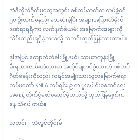
အဲဒီတိုက်ခိုက်မှုတွေအတွင်း စစ်တပ်ဘက်က တပ်ဖွဲ့ဝင်
၅၀ ဦးထက်မနည်း သေဆုံးခဲ့ပြီး အများအပြားထိခိုက်
ဒဏ်ရာရရှိကာ လက်နက်ခဲယမ်း အမြောက်အများကို
သိမ်းဆည်းရရှိခဲ့တယ်လို့ သတင်းထုတ်ပြန်ထားတာပါ။
ဒ့ါအပြင် ကျောက်တံခါးမြို့နယ်၊ သာယာကုန်းမြို့၊
မီးရထားလမ်းတံတားမှာ အထိုင်ချတပ်စွဲထားတဲ့ စစ်တပ်
ဂိတ်စခန်းကိုလည်း ကရင်အမျိုးသားလွတ်မြောက်ရေး
တပ်မတော် KNLA တပ်ရင်း ၉ က ပူးပေါင်းစစ်ဆင်ရေး
အနေနဲ့ တိုက်ပွဲဖော်ဆောင်ခဲ့တယ်လို့ ထုတ်ပြန်ချက်က
နေ သိရပါတယ်။
သတင်း – သံလွင်တိုင်းမ်