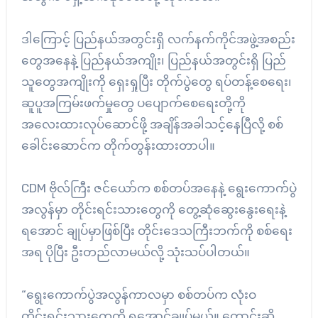
ဒါကြောင့် ပြည်နယ်အတွင်းရှိ လက်နက်ကိုင်အဖွဲ့အစည်း
တွေအနေနဲ့ ပြည်နယ်အကျိုး၊ ပြည်နယ်အတွင်းရှိ ပြည်
သူတွေအကျိုးကို ရှေးရှုပြီး တိုက်ပွဲတွေ ရပ်တန့်စေရေး၊
ဆူပူအကြမ်းဖက်မှုတွေ ပပျောက်စေရေးတို့ကို
အလေးထားလုပ်ဆောင်ဖို့ အချိန်အခါသင့်နေပြီလို့ စစ်
ခေါင်းဆောင်က တိုက်တွန်းထားတာပါ။
CDM ဗိုလ်ကြီး ဇင်ယော်က စစ်တပ်အနေနဲ့ ရွေးကောက်ပွဲ
အလွန်မှာ တိုင်းရင်းသားတွေကို တွေ့ဆုံဆွေးနွေးရေးနဲ့
ရအောင် ချုပ်မှာဖြစ်ပြီး တိုင်းဒေသကြီးဘက်ကို စစ်ရေး
အရ ပိုပြီး ဦးတည်လာမယ်လို့ သုံးသပ်ပါတယ်။
“ရွေးကောက်ပွဲအလွန်ကာလမှာ စစ်တပ်က လုံးဝ
တိုင်းရင်းသားတွေကို ရအောင်ချုပ်မယ်။ တောင်းဆို