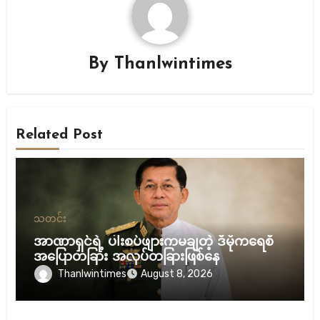
By
Thanlwintimes
Related Post
သတင်း
အာဏာရှင်ရဲ့ ပါးစပ်ဖျားကမချတဲ့ ဒီမိုကရေစီ
အပြောတခြား အလုပ်တခြားဖြစ်နေ
Thanlwintimes
August 8, 2026