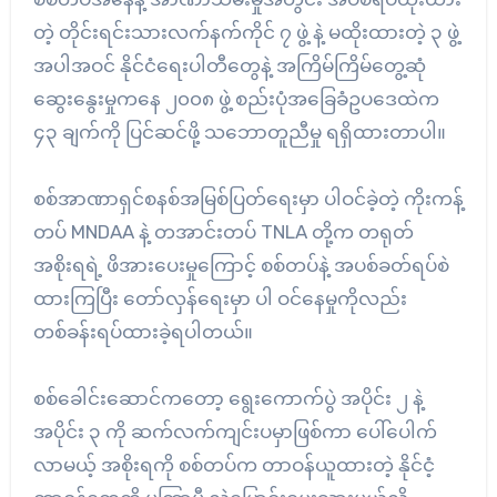
တဲ့ တိုင်းရင်းသားလက်နက်ကိုင် ၇ ဖွဲ့ နဲ့ မထိုးထားတဲ့ ၃ ဖွဲ့
အပါအဝင် နိုင်ငံရေးပါတီတွေနဲ့ အကြိမ်ကြိမ်တွေ့ဆုံ
ဆွေးနွေးမှုကနေ ၂၀၀၈ ဖွဲ့ စည်းပုံအခြေခံဥပဒေထဲက
၄၃ ချက်ကို ပြင်ဆင်ဖို့ သဘောတူညီမှု ရရှိထားတာပါ။
စစ်အာဏာရှင်စနစ်အမြစ်ပြတ်ရေးမှာ ပါဝင်ခဲ့တဲ့ ကိုးကန့်
တပ် MNDAA နဲ့ တအာင်းတပ် TNLA တို့က တရုတ်
အစိုးရရဲ့ ဖိအားပေးမှုကြောင့် စစ်တပ်နဲ့ အပစ်ခတ်ရပ်စဲ
ထားကြပြီး တော်လှန်ရေးမှာ ပါ ဝင်နေမှုကိုလည်း
တစ်ခန်းရပ်ထားခဲ့ရပါတယ်။
စစ်ခေါင်းဆောင်ကတော့ ရွေးကောက်ပွဲ အပိုင်း ၂ နဲ့
အပိုင်း ၃ ကို ဆက်လက်ကျင်းပမှာဖြစ်ကာ ပေါ်ပေါက်
လာမယ့် အစိုးရကို စစ်တပ်က တာဝန်ယူထားတဲ့ နိုင်ငံ့