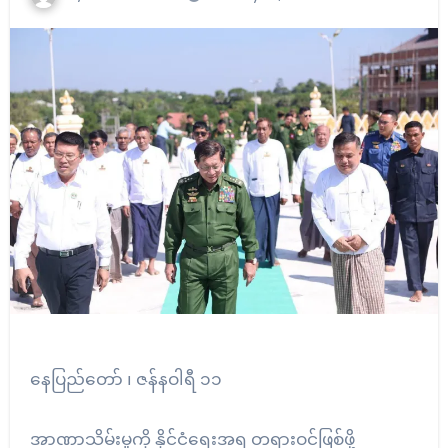
နေပြည်တော် ၊ ဇန်နဝါရီ ၁၁
အာဏာသိမ်းမှုကို နိုင်ငံရေးအရ တရားဝင်ဖြစ်ဖို့