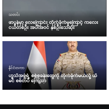
သတင်း
ဖာပွန်မှာ လေကြောင်း တိုက်ခိုက်မှုကြောင့် ကလေး
ငယ်တစ်ဦး အပါအဝင် နှစ်ဦးသေဆုံး
နိုင်ငံတကာ
ဟူသီအဖွဲ့ရဲ့ စစ်စခန်းတွေကို တိုက်ခိုက်မယ်လို့ ယီ
မင် စစ်တပ် ကြေညာ