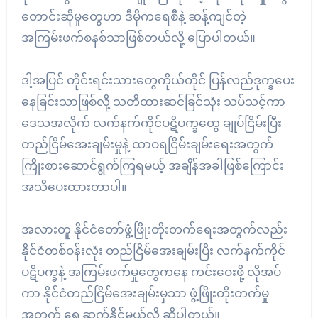
တောင်းဆိုမှုတွေဟာ ဒီမိုကရေစီနဲ့ ဆန့်ကျင်တဲ့
အကြမ်းဖက်စနစ်သာဖြစ်တယ်လို့ ပြောပါတယ်။
ဒါ့အပြင် တိုင်းရင်းသားတွေကိုယ်တိုင် ပြန်လည်ဒုက္ခပေး
နေခြင်းသာဖြစ်လို့ သတိထားဆင်ခြင်သုံး သပ်သင့်ကာ
ဒေသအလိုက် လက်နက်ကိုင်ပဋိပက္ခတွေ ချုပ်ငြိမ်းပြီး
တည်ငြိမ်အေးချမ်းမှုနဲ့ ထာဝရငြိမ်းချမ်းရေးအတွက်
ကြိုးစားဆောင်ရွက်ကြရမယ့် အချိန်အခါဖြစ်ကြောင်း
အသိပေးထားတာပါ။
အလားတူ နိုင်ငံတော်ဖွံ့ဖြိုးတိုးတက်ရေးအတွက်လည်း
နိုင်ငံတစ်ဝန်းလုံး တည်ငြိမ်အေးချမ်းပြီး လက်နက်ကိုင်
ပဋိပက္ခနဲ့ အကြမ်းဖက်မှုတွေကနေ ကင်းဝေးဖို့ လိုအပ်
ကာ နိုင်ငံတည်ငြိမ်အေးချမ်းမှသာ ဖွံ့ဖြိုးတိုးတက်မှု
အတွက် ရှေ့ဆက်နိုင်မယ်လို့ ဆိုပါတယ်။