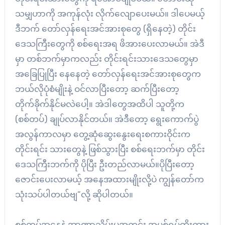
သမျှဟာကို အကုန်လုံး လိုက်လျောပေးမယ်။ ဒါပေမယ့်
ဒီဘက် တော်လှန်ရေးအင်အားစုတွေ (ရှိနေတဲ့) တိုင်း
ဒေသကြီးတွေကို စစ်ရေးအရ ဖိအားပေးလာမယ်။ အဲဒီ
မှာ တစ်ဘက်မှာကလည်း တိုင်းရင်းသားဒေသတွေမှာ
အခြေပြုပြီး နေနေတဲ့ တော်လှန်ရေးအင်အားစုတွေက
ဘယ်လိုပုံစံမျိုးနဲ့ ဝင်လာပြီးတော့ ဆက်ပြီးတော့
တိုက်ခိုက်နိုင်မလဲပေါ့။ အဲဒါတွေအထိပါ သူတို့က
(စစ်တပ်) ချုပ်လာနိုင်တယ်။ အဲဒီတော့ ရွေးကောက်ပွဲ
အလွန်ကာလမှာ တွေ့ဆုံဆွေးနွေးရေးစကားဝိုင်းက
တိုင်းရင်း သားတွေနဲ့ ဖြစ်သွားပြီး စစ်ရေးဘက်မှာ တိုင်း
ဒေသကြီးဘက်ကို ပိုပြီး ဦးတည်လာမယ်။ပိုပြီးတော့
ဇောင်းပေးလာမယ့် အနေအထားမျိုးလို့ပဲ ကျွန်တော်က
သုံးသပ်ပါတယ်ဗျ”လို့ ဆိုပါတယ်။
စစ်တပ်အနေနဲ့ အာဏာသိမ်းမှုအတွင်း အပစ်ရပ်ထိုးထား