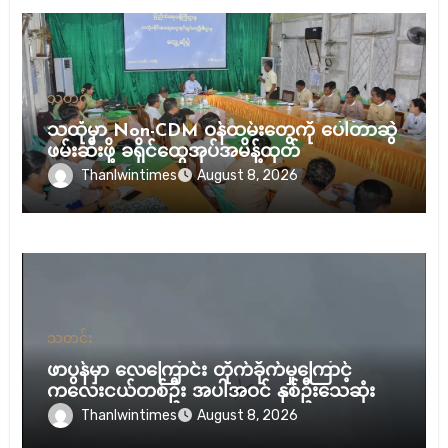
သတင်း
သထုံမှာ Non-CDM ဝန်ထမ်းတွေကို ပေါ်တာဆွဲ
ဖမ်းဆီးဖို့ ခရိုင်ထွေအုပ်အမိန့်ထုတ်
Thanlwintimes
August 8, 2026
သတင်း
ဖာပွန်မှာ လေကြောင်း တိုက်ခိုက်မှုကြောင့်
ကလေးငယ်တစ်ဦး အပါအဝင် နှစ်ဦးသေဆုံး
Thanlwintimes
August 8, 2026