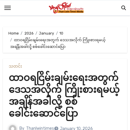
Skip
to
content
Home
2026
January
10
ထာဝရငြိမ်းချမ်းရေးအတွက် ဒေသအလိုက် ကြိုးစားရမယ့်
အချိန်အခါလို့ စစ်ခေါင်းဆောင်ပြော
သတင်း
ထာဝရငြိမ်းချမ်းရေးအတွက်
ဒေသအလိုက် ကြိုးစားရမယ့်
အချိန်အခါလို့ စစ်
ခေါင်းဆောင်ပြော
By
Thanlwintimes
January 10, 2026