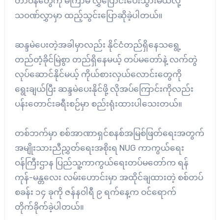
တာဝန်တွေကို မကြာမီ လွှဲပြောင်းပေးသွားမယ်လို့
သဝဏ်လွှာမှာ ထည့်သွင်းပြောဆိုခဲ့ပါတယ်။
ဆန္ဒမဲပေးတဲ့အခါမှာလည်း နိုင်ငံတည်ရှိနေသရွေ့
တည်တံ့ခိုင်မြဲစွာ တည်ရှိနေမယ့် တပ်မတော်နဲ့ လက်တွဲ
လုပ်ဆောင်နိုင်မယ့် ကိုယ်စားလှယ်လောင်းတွေကို
ရွေးချယ်ပြီး ဆန္ဒမဲပေးနိုင်ဖို့ လိုအပ်ကြောင်းကိုလည်း
ပန်းတောင်းခရီးစဉ်မှာ စည်းရုံးထားပါသေးတယ်။
တစ်ဘက်မှာ စစ်အာဏာရှင်စနစ်အမြစ်ဖြတ်ရေးအတွက်
အမျိုးသားညီညွှတ်ရေးအစိုးရ NUG ကာကွယ်ရေး
ဝန်ကြီးဌာန ပြည်သူ့ကာကွယ်ရေးတပ်မတော်က ရန်
ကုန်-မန္တလေး လမ်းဟောင်းမှာ အထိုင်ချထားတဲ့ စစ်တပ်
စခန်း ၁၄ ခုကို ဇန်နဝါရီ ၉ ရက်နေ့က ဝင်ရောက်
တိုက်ခိုက်ခဲ့ပါတယ်။