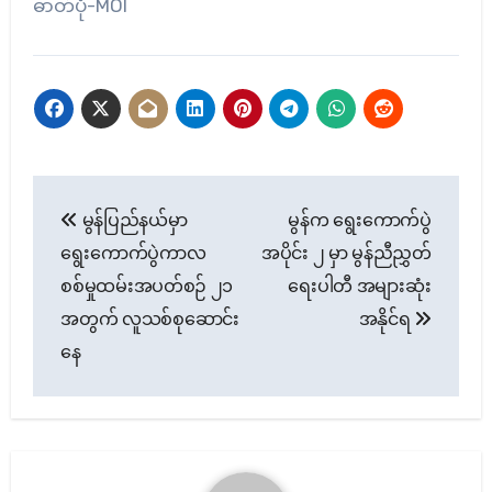
ဓာတ်ပုံ-MOI
Post
မွန်ပြည်နယ်မှာ
မွန်က ရွေးကောက်ပွဲ
navigation
ရွေးကောက်ပွဲကာလ
အပိုင်း ၂ မှာ မွန်ညီညွှတ်
စစ်မှုထမ်းအပတ်စဉ် ၂၁
ရေးပါတီ အများဆုံး
အတွက် လူသစ်စုဆောင်း
အနိုင်ရ
နေ