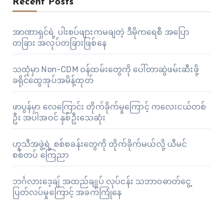
Recent Posts
အာဏာရှင်ရဲ့ ပါးစပ်ဖျားကမချတဲ့ ဒီမိုကရေစီ အပြော
တခြား အလုပ်တခြားဖြစ်နေ
သထုံမှာ Non-CDM ဝန်ထမ်းတွေကို ပေါ်တာဆွဲဖမ်းဆီးဖို့
ခရိုင်ထွေအုပ်အမိန့်ထုတ်
ဖာပွန်မှာ လေကြောင်း တိုက်ခိုက်မှုကြောင့် ကလေးငယ်တစ်
ဦး အပါအဝင် နှစ်ဦးသေဆုံး
ဟူသီအဖွဲ့ရဲ့ စစ်စခန်းတွေကို တိုက်ခိုက်မယ်လို့ ယီမင်
စစ်တပ် ကြေညာ
ဘင်္ဂလားဒေ့ချ် အထည်ချုပ် လုပ်ငန်း သဘာဝဓာတ်ငွေ့
ပြတ်လပ်မှုကြောင့် အခက်ကြုံနေ