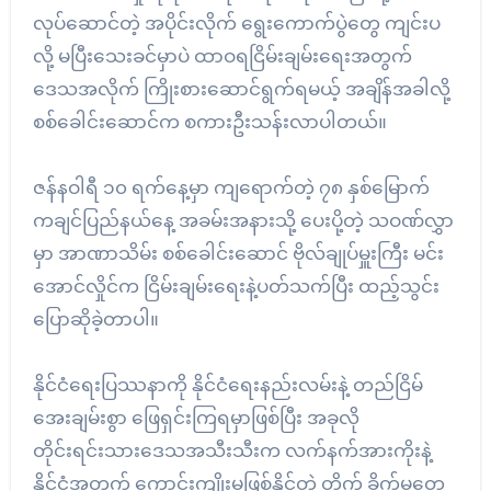
လုပ်ဆောင်တဲ့ အပိုင်းလိုက် ရွေးကောက်ပွဲတွေ ကျင်းပ
လို့ မပြီးသေးခင်မှာပဲ ထာဝရငြိမ်းချမ်းရေးအတွက်
ဒေသအလိုက် ကြိုးစားဆောင်ရွက်ရမယ့် အချိန်အခါလို့
စစ်ခေါင်းဆောင်က စကားဦးသန်းလာပါတယ်။
ဇန်နဝါရီ ၁၀ ရက်နေ့မှာ ကျရောက်တဲ့ ၇၈ နှစ်မြောက်
ကချင်ပြည်နယ်နေ့ အခမ်းအနားသို့ ပေးပို့တဲ့ သဝဏ်လွှာ
မှာ အာဏာသိမ်း စစ်ခေါင်းဆောင် ဗိုလ်ချုပ်မှူးကြီး မင်း
အောင်လှိုင်က ငြိမ်းချမ်း‌ရေးနဲ့ပတ်သက်ပြီး ထည့်သွင်း
ပြောဆိုခဲ့တာပါ။
နိုင်ငံရေးပြဿနာကို နိုင်ငံရေးနည်းလမ်းနဲ့ တည်ငြိမ်
အေးချမ်းစွာ ဖြေရှင်းကြရမှာဖြစ်ပြီး အခုလို
တိုင်းရင်းသားဒေသအသီးသီးက လက်နက်အားကိုးနဲ့
နိုင်ငံအတွက် ကောင်းကျိုးမဖြစ်နိုင်တဲ့ တိုက် ခိုက်မှုတွေ