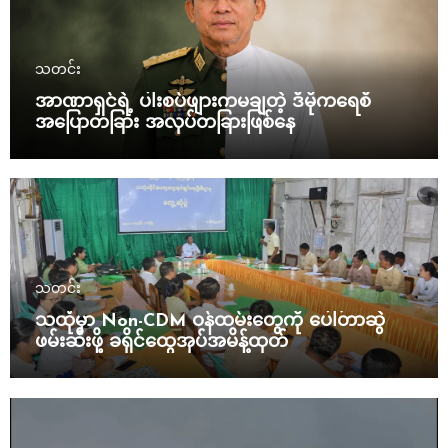
သတင်း
အာဏာရှင်ရဲ့ ပါးစပ်ဖျားကမချတဲ့ ဒီမိုကရေစီ
အပြောတခြား အလုပ်တခြားဖြစ်နေ
သတင်း
သထုံမှာ Non-CDM ဝန်ထမ်းတွေကို ပေါ်တာဆွဲ
ဖမ်းဆီးဖို့ ခရိုင်ထွေအုပ်အမိန့်ထုတ်