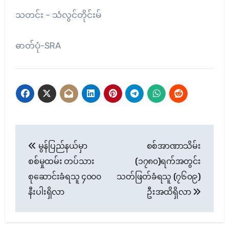
သတင်း – သံလွင်တိုင်းမ်
ဓာတ်ပုံ-SRA
Post
မွန်ပြည်နယ်မှာ
စစ်အာဏာသိမ်း
navigation
စစ်မှုထမ်း တပ်သား
(၁၇၈၀)ရက်အတွင်း
စုဆောင်းခံရသူ ၄၀၀၀
သတ်ဖြတ်ခံရသူ (၇၆၀၉)
နီးပါးရှိလာ
ဦးအထိရှိလာ