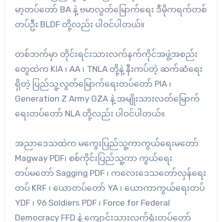
မာ့တပ်တော် BA နဲ့ ဗမာလွတ်မြောက်ရေး ဒီမိုကရက်တစ်
တပ်ဦး BLDF တို့လည်း ပါဝင်ပါတယ်။
တစ်ဘက်မှာ တိုင်းရင်းသားလက်နက်ကိုင်အဖွဲ့အစည်း
တွေထဲက KIA ၊ AA ၊ TNLA တို့နဲ့ နီးကပ်တဲ့ ဆက်ဆံရေး
ရှိတဲ့ ပြည်သူ့လွတ်မြောက်ရေးတပ်တော် PIA ၊
Generation Z Army GZA နဲ့ အမျိုးသားလတ်မြောက်
ရေးတပ်တော် NLA တို့လည်း ပါဝင်ပါတယ်။
အညာဒေသထဲက မကွေးပြည်သူ့ကာကွယ်ရေးမတော်
Magway PDF၊ စစ်ကိုင်းပြည်သူ့ကာ ကွယ်ရေး
တပ်မတော် Sagging PDF ၊ ကလေးဒေသတော်လှန်ရေး
တပ် KRF ၊ ယောတပ်တော် YA ၊ ယောကာကွယ်ရေးတပ်
YDF ၊ 96 Soldiers PDF ၊ Force for Federal
Democracy FFD နဲ့ ကျောင်းသားလက်ရုံးတပ်တော်