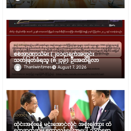
သတင်း
စစ်အာဏာသိမ်း (၂၀၁၄)ရက်အတွင်း
သတ်ဖြတ်ခံရသူ (၈၂၃၉) ဦးအထိရှိလာ
Thanlwintimes
August 7, 2026
သတင်း
ထိုင်းအစိုးရနဲ့ မင်းအောင်လှိုင် အစိုးရကြား ထိ
တွေ့ဆက်ဆံမှု တော်လှန်ရေးအပေါ် သက်ရောက်