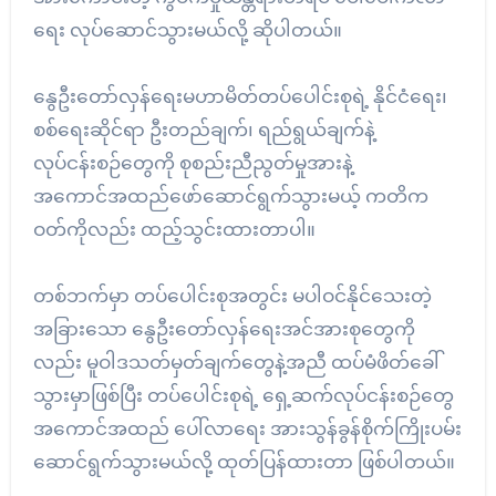
ရေး လုပ်ဆောင်သွားမယ်လို့ ဆိုပါတယ်။
နွေဦးတော်လှန်ရေးမဟာမိတ်တပ်ပေါင်းစုရဲ့ နိုင်ငံရေး၊
စစ်ရေးဆိုင်ရာ ဦးတည်ချက်၊ ရည်ရွယ်ချက်နဲ့
လုပ်ငန်းစဉ်တွေကို စုစည်းညီညွတ်မှုအားနဲ့
အကောင်အထည်ဖော်ဆောင်ရွက်သွားမယ့် ကတိက
ဝတ်ကိုလည်း ထည့်သွင်းထားတာပါ။
တစ်ဘက်မှာ တပ်ပေါင်းစုအတွင်း မပါဝင်နိုင်သေးတဲ့
အခြားသော နွေဦးတော်လှန်ရေးအင်အားစုတွေကို
လည်း မူဝါဒသတ်မှတ်ချက်တွေနဲ့အညီ ထပ်မံဖိတ်ခေါ်
သွားမှာဖြစ်ပြီး တပ်ပေါင်းစုရဲ့ ရှေ့ဆက်လုပ်ငန်းစဉ်တွေ
အကောင်အထည် ပေါ်လာရေး အားသွန်ခွန်စိုက်ကြိုးပမ်း
ဆောင်ရွက်သွားမယ်လို့ ထုတ်ပြန်ထားတာ ဖြစ်ပါတယ်။