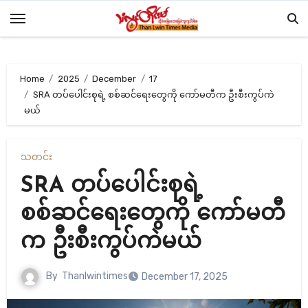
Skip
to
content
Home
2025
December
17
SRA တပ်ပေါင်းစုရဲ့ စစ်ဆင်ရေးတွေကို ကော်မတီက ဦးစီးကွပ်ကဲ
မယ်
သတင်း
SRA တပ်ပေါင်းစုရဲ့
စစ်ဆင်ရေးတွေကို ကော်မတီ
က ဦးစီးကွပ်ကဲမယ်
By
Thanlwintimes
December 17, 2025