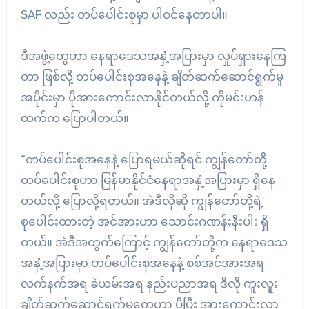
SAF လည်း တပ်ပေါင်းစုမှာ ပါဝင်နေတာပါ။
ဒီအဖွဲ့တွေဟာ နေရာဒေသအနှံ့အပြားမှာ လှုပ်ရှားနေကြ
တာ ဖြစ်လို့ တပ်ပေါင်းစုအနေနဲ့ ချိတ်ဆက်ဆောင်ရွက်မှု
အပိုင်းမှာ ပိုအားကောင်းလာနိုင်တယ်လို့ ကိုမင်းဟန်
ထက်က ပြောပါတယ်။
“တပ်ပေါင်းစုအနေနဲ့ ပြောရမယ်ဆိုရင် ကျွန်တော်တို့
တပ်ပေါင်းစုဟာ မြန်မာနိုင်ငံနေရာအနှံ့အပြားမှာ ရှိနေ
တယ်လို့ ပြောလို့ရတယ်။ အဲဒီလိုဆို ကျွန်တော်တို့ရဲ့
စုပေါင်းထားတဲ့ အင်အားဟာ သောင်းဂဏန်းနီးပါး ရှိ
တယ်။ အဲဒီအတွက်ကြောင့် ကျွန်တော်တို့က နေရာဒေသ
အနှံ့အပြားမှာ တပ်ပေါင်းစုအနေနဲ့ စစ်အင်အားအရ
လက်နက်အရ ခဲယမ်းအရ နည်းပညာအရ ဒီလို ကူးလူး
ချိတ်ဆက်ဆောင်ရွက်မှုတွေဟာ ပိုပြီး အားကောင်းလာ