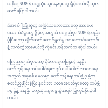
အစိုးရ NUG နဲ့ တွေ့ဆုံဆွေးနွေးမှုတွေ ရှိခဲ့တယ်လို့ သူက
ဆက်ပြောပါတယ်။
ဒီအပေါ် ကြိုဆိုတဲ့ အမြင်သဘောထားတွေ အားပေး
ထောက်ခံမှုတွေ ရှိခဲ့တဲ့အတွက် ရေရှည်မှာ NUG နဲ့လည်း
ပိုပြီးတော့ ချိတ်ဆက်ဆောင်ရွက်မှု အားကောင်းကောင်း
နဲ့ လက်တွဲသွားမယ်လို့ ကိုမင်းဟန်ထက်က ဆိုပါတယ်။
ကြေညာချက်မှာတော့ ခိုင်မာကျယ်ပြန့်တဲ့ နွေဦး
တော်လှန်ရေးတပ်ပေါင်းစုတရပ် ပေါ်ပေါက်လာစေရေး
အတွက် အခုနှစ် မေလမှာ တော်လှန်ရေးတပ်ဖွဲ့ ၇ ဖွဲ့က
စတင်ညှိနှိုင်းခဲ့ပြီး နိုဝင်ဘာ ပထမအပတ်မှာတော့ တပ်ဖွဲ့
၁၄ ဖွဲ့နဲ့ ကနဦး တွေ့ဆုံဆွေးနွေးပွဲတရပ် ပြုလုပ်နိုင်ခဲ့ပါ
တယ်။