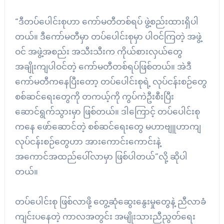
“ဒီတပ်ပေါင်းစုဟာ ကော်မတီတစ်ရပ် ဖွဲ့စည်းထားရှိပါ
တယ်။ ဒီကော်မတီမှာ တပ်ပေါင်းစုမှာ ပါဝင်ကြတဲ့ အဖွဲ့
ဝင် အဖွဲ့အစည်း အသီးသီးက ကိုယ်စားလှယ်တွေ
အချိုးကျပါဝင်တဲ့ ကော်မတီတစ်ရပ်ဖြစ်တယ်။ အဲဒီ
ကော်မတီကနေပြီးတော့ တပ်ပေါင်းစုရဲ့ လုပ်ငန်းစဉ်တွေ
စစ်ဆင်ရေးတွေကို တကယ့်ကို ကွပ်ကဲဦးစီးပြီး
ဆောင်ရွက်သွားမှာ ဖြစ်တယ်။ ဒါကြောင့် တပ်ပေါင်းစု
ကနေ ဖော်ဆောင်တဲ့ စစ်ဆင်ရေးတွေ မဟာဗျူဟာကျ
လုပ်ငန်းစဉ်တွေဟာ အားကောင်းကောင်းနဲ့
အကောင်အထည်ပေါ်လာမှာ ဖြစ်ပါတယ်”လို့ ဆိုပါ
တယ်။
တပ်ပေါင်းစု ဖြစ်လာဖို့ တွေ့ဆုံဆွေးနွေးမှုတွေနဲ့ ညီလာခံ
ကျင်းပနေတဲ့ ကာလအတွင်း အမျိုးသားညီညွတ်‌ရေး