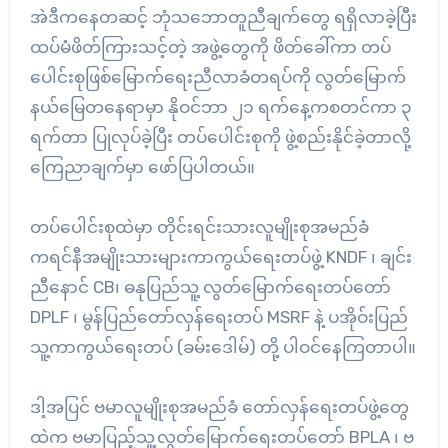
အဲဒီကနေတဆင့် ဘုံသဘောတူညီချက်တွေ ရရှိလာခဲ့ပြီး
ထပ်မံဖိတ်ကြားသင့်တဲ့ အဖွဲ့တွေကို ဖိတ်ခေါ်ကာ တပ်
ပေါင်းစုဖြစ်မြောက်ရေးညီလာခံတရပ်ကို လွတ်မြောက်
နယ်မြေတနေရာမှာ နိုဝင်ဘာ ၂၁ ရက်နေ့ကစတင်ကာ ၃
ရက်တာ ပြုလုပ်ခဲ့ပြီး တပ်ပေါင်းစုကို ဖွဲ့စည်းနိုင်ခဲ့တာလို့
ကြေညာချက်မှာ ဖော်ပြပါတယ်။
တပ်ပေါင်းစုထဲမှာ တိုင်းရင်းသားလူမျိုးစုအမည်ခံ
ကရင်နီအမျိုးသားများကာကွယ်ရေးတပ်ဖွဲ့ KNDF ၊ ချင်း
ညီနောင် CB၊ ဓနုပြည်သူ့ လွတ်မြောက်ရေးတပ်တော်
DPLF ၊ မွန်ပြည်တော်လှန်ရေးတပ် MSRF နဲ့ ပအိုဝ်းပြည်
သူ့ကာကွယ်ရေးတပ် (ခမ်းဒေါမ်) တို့ ပါဝင်နေကြတာပါ။
ဒါ့အပြင် ဗမာလူမျိုးစုအမည်ခံ တော်လှန်ရေးတပ်ဖွဲ့တွေ
ထဲက ဗမာပြည့်သူ့လွတ်မြောက်ရေးတပ်တော် BPLA ၊ ဗ