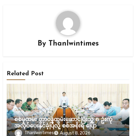
By
Thanlwintimes
Related Post
သတင်း
စစ်မှုထမ်း တာဝန်ထမ်းဆောင်ပြီးသူ ၈ ဦးကို
အလုပ်ပေးနိုင်ခဲ့ပြီလို့ စစ်အစိုးရ ပြော
Thanlwintimes
August 8, 2026