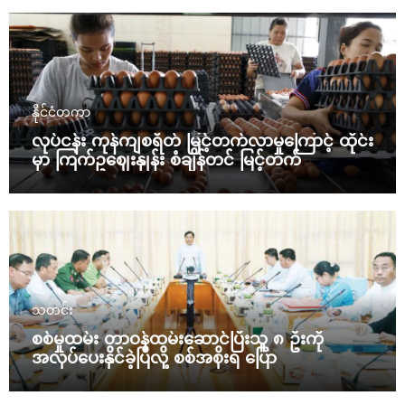
နိုင်ငံတကာ
လုပ်ငန်း ကုန်ကျစရိတ် မြင့်တက်လာမှုကြောင့် ထိုင်း
မှာ ကြက်ဥဈေးနှုန်း စံချိန်တင် မြင့်တက်
သတင်း
စစ်မှုထမ်း တာဝန်ထမ်းဆောင်ပြီးသူ ၈ ဦးကို
အလုပ်ပေးနိုင်ခဲ့ပြီလို့ စစ်အစိုးရ ပြော