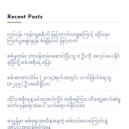
Recent Posts
လုပ်ငန်း ကုန်ကျစရိတ် မြင့်တက်လာမှုကြောင့် ထိုင်းမှာ
ကြက်ဥဈေးနှုန်း စံချိန်တင် မြင့်တက်
စစ်မှုထမ်း တာဝန်ထမ်းဆောင်ပြီးသူ ၈ ဦးကို အလုပ်ပေးနိုင်
ခဲ့ပြီလို့ စစ်အစိုးရ ပြော
စစ်အာဏာသိမ်း (၂၀၁၄)ရက်အတွင်း သတ်ဖြတ်ခံရသူ
(၈၂၃၉) ဦးအထိရှိလာ
ထိုင်းအစိုးရနဲ့ မင်းအောင်လှိုင် အစိုးရကြား ထိတွေ့ဆက်ဆံမှု
တော်လှန်ရေးအပေါ် သက်ရောက်နိုင်လား
ဖာပွန်မှာ စစ်ရေးအထိနာနေတဲ့ စစ်တပ်လေကြောင်းနဲ့
အပြင်းအထန်ဗုံးကြဲနေ