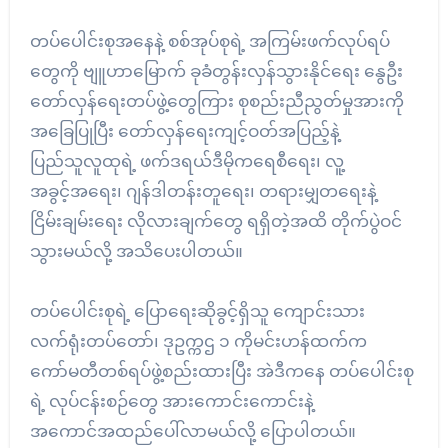
တပ်ပေါင်းစုအနေနဲ့ စစ်အုပ်စုရဲ့ အကြမ်းဖက်လုပ်ရပ်
တွေကို ဗျူဟာမြောက် ခုခံတွန်းလှန်သွားနိုင်ရေး နွေဦး
တော်လှန်ရေးတပ်ဖွဲ့တွေကြား စုစည်းညီညွတ်မှုအားကို
အခြေပြုပြီး တော်လှန်ရေးကျင့်ဝတ်အပြည့်နဲ့
ပြည်သူလူထုရဲ့ ဖက်ဒရယ်ဒီမိုကရေစီရေး၊ လူ့
အခွင့်အရေး၊ ဂျန်ဒါတန်းတူရေး၊ တရားမျှတရေးနဲ့
ငြိမ်းချမ်းရေး လိုလားချက်တွေ ရရှိတဲ့အထိ တိုက်ပွဲဝင်
သွားမယ်လို့ အသိပေးပါတယ်။
တပ်ပေါင်းစုရဲ့ ပြောရေးဆိုခွင့်ရှိသူ ကျောင်းသား
လက်ရုံးတပ်တော်၊ ဒုဥက္ကဌ ၁ ကိုမင်းဟန်ထက်က
ကော်မတီတစ်ရပ်ဖွဲ့စည်းထားပြီး အဲဒီကနေ တပ်ပေါင်းစု
ရဲ့ လုပ်ငန်းစဉ်တွေ အားကောင်းကောင်းနဲ့
အကောင်အထည်ပေါ်လာမယ်လို့ ပြောပါတယ်။