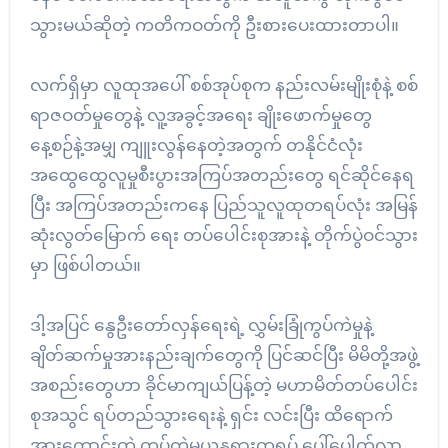
သွားမယ်ဆိုတဲ့ ကတိကဝတ်ကို ဦးစားပေးထားတာပါ။
လက်ရှိမှာ လူထုအပေါ် စစ်အုပ်စုက နည်းလမ်းမျိုးစုံနဲ့ စစ်
ရာဇဝတ်မှုတွေနဲ့ လူ့အခွင့်အရေး ချိုးဖောက်မှုတွေ
နေ့စဉ်နဲ့အမျှ ကျူးလွန်နေတဲ့အတွက် တနိုင်ငံလုံး
အထွေထွေလူမှုစီးပွားအကြပ်အတည်းတွေ ရင်ဆိုင်နေရ
ပြီး အကြပ်အတည်းကနေ ပြည်သူလူထုတရပ်လုံး အမြန်
ဆုံးလွတ်မြောက် ရေး တပ်ပေါင်းစုအားနဲ့ တိုက်ပွဲဝင်သွား
မှာ ဖြစ်ပါတယ်။
ဒါ့အပြင် နွေဦးတော်လှန်ရေးရဲ့ လွှမ်းခြုံကွပ်ကဲမှုနဲ့
ချိတ်ဆက်မှုအားနည်းချက်တွေကို ပြင်ဆင်ပြီး မိမိတို့အဖွဲ့
အစည်းတွေဟာ ခိုင်မာကျယ်ပြန့်တဲ့ မဟာမိတ်တပ်ပေါင်း
စုအသွင် ရပ်တည်သွားရေးနဲ့ ရှင်း လင်းပြီး ထိရောက်
အားကောင်းတဲ့ ကွပ်ကဲမှုယန္တရားတရပ် ပေါ်ပေါက်လာ