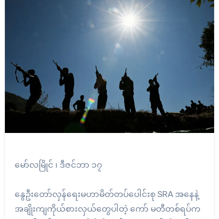
မော်လမြိုင် ၊ ဒီဇင်ဘာ ၁၇
နွေဦးတော်လှန်ရေးမဟာမိတ်တပ်ပေါင်းစု SRA အနေနဲ့
အချိုးကျကိုယ်စားလှယ်တွေပါတဲ့ ကော် မတီတစ်ရပ်က