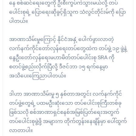
နေ စစ်ဆင်ရေးတွေကို ဦးစီးကွပ်ကဲသွားမယ်လို့ တပ်
ပေါင်းစုရဲ့ ပြောရေးဆိုခွင့်ရှိသူက သံလွင်တိုင်းမ်ကို ပြော
ပါတယ်။
အာဏာသိမ်းမှုကြောင့် နိုင်ငံအနှံ့ ပေါက်ဖွားလာတဲ့
လက်နက်ကိုင်တော်လှန်‌ရေးတပ်တွေထဲက တပ်ဖွဲ့ ၁၉ ဖွဲ့နဲ့
နွေဦးတော်လှန်ရေးမဟာမိတ်တပ်ပေါင်းစု SRA ကို
စတင်ဖွဲ့စည်းလိုက်ပြီလို့ ဒီဇင်ဘာ ၁၅ ရက်နေ့မှာ
အသိပေးကြေညာပါတယ်။
ဒါဟာ အာဏာသိမ်းမှု ၅ နှစ်တာအတွင်း လက်နက်ကိုင်
တပ်ဖွဲ့တွေရဲ့ ပထမဦးဆုံးသော တပ်ပေါင်းစုကြီးတစ်ခု
ဖြစ်သလို စစ်အာဏာရှင်စနစ်အမြစ်ပြတ်ရေးအတွက်
တပ်ပေါင်းစုဖွဲ့ဖို့ အများက တိုက်တွန်းနေချိန်မှာ ပေါ်ထွက်
လာတာပါ။