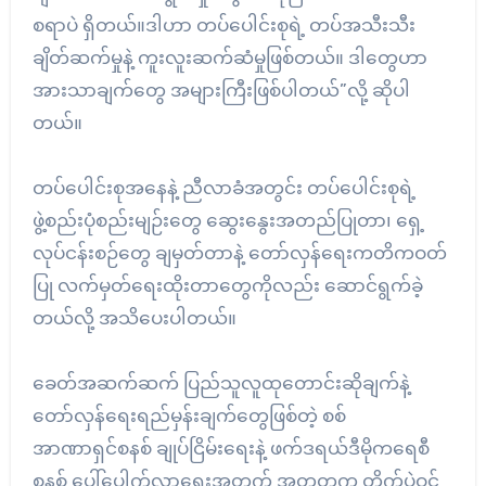
စရာပဲ ရှိတယ်။ဒါဟာ တပ်ပေါင်းစုရဲ့ တပ်အသီးသီး
ချိတ်ဆက်မှုနဲ့ ကူးလူးဆက်ဆံမှုဖြစ်တယ်။ ဒါတွေဟာ
အားသာချက်တွေ အများကြီးဖြစ်ပါတယ်”လို့ ဆိုပါ
တယ်။
တပ်ပေါင်းစုအနေနဲ့ ညီလာခံအတွင်း တပ်ပေါင်းစုရဲ့
ဖွဲ့စည်းပုံစည်းမျဉ်းတွေ ဆွေးနွေးအတည်ပြုတာ၊ ရှေ့
လုပ်ငန်းစဉ်တွေ ချမှတ်တာနဲ့ တော်လှန်ရေးကတိကဝတ်
ပြု လက်မှတ်ရေးထိုးတာတွေကိုလည်း ဆောင်ရွက်ခဲ့
တယ်လို့ အသိပေးပါတယ်။
ခေတ်အဆက်ဆက် ပြည်သူလူထုတောင်းဆိုချက်နဲ့
တော်လှန်ရေးရည်မှန်းချက်တွေဖြစ်တဲ့ စစ်
အာဏာရှင်စနစ် ချုပ်ငြိမ်းရေးနဲ့ ဖက်ဒရယ်ဒီမိုကရေစီ
စနစ် ပေါ်ပေါက်လာရေးအတွက် အတူတကွ တိုက်ပွဲဝင်