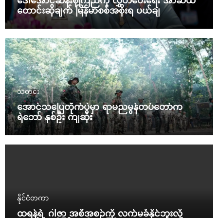
ဒေါ်အောင်ဆန်းစုကြည်ကို လွှတ်ပေးရေး အာဆီယံ
တောင်းဆိုချက် မြန်မာစစ်အစိုးရ ပယ်ချ
သတင်း
အောင်သပြေတိုက်ပွဲမှာ ရာမညမွန်တပ်တော်က
ရဲဘော် နှစ်ဦး ကျဆုံး
နိုင်ငံတကာ
ထရန့်ရဲ့ ဂါဇာ အစီအစဉ်ကို လက်မခံနိုင်ဘူးလို့