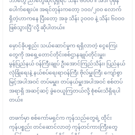
ဘာတွေ ညာတွေဆိုလို့ရှိရင် သိန်း ၆၀၀၀ ။ အဲဒါ ပုံမှန်
ပေါက်ဈေးပဲ။ အရင်တုန်းကတော့ ၁၀၀/၂၀၀ လောက်
ရှိတဲ့ဟာကနေ ပြီးတော့ အခု သိန်း ၃၀၀၀ နဲ့ သိန်း ၆၀၀၀
ဖြစ်သွားပြီ”လို့ ဆိုပါတယ်။
မှောင်ခိုပစ္စည်း သယ်ဆောင်မှုက ရရှိလာတဲ့ ငွေကြေး
တွေကို အရှေ့တောင်တိုင်းစစ်ဌာနချုပ်တိုင်းမှူး၊
မွန်ပြည်နယ် ဝန်ကြီးချုပ် ဦးအောင်ကြည်သိန်း၊ ပြည်နယ်
လုံခြုံရေးနဲ့ နယ်စပ်ရေးရာဝန်ကြီး ဗိုလ်မှူးကြီး ကျော်စွာ
မြင့်အပါအဝင် တပ်မမှူး၊ တပ်နယ်မှူးအပါအဝင် စစ်တပ်
အရာရှိ အဆင့်ဆင့် ခွဲဝေယူကြတယ်လို့ စုံစမ်းသိရှိရပါ
တယ်။
တဖက်မှာ စစ်ကော်မရှင်က ကုန်သည်တွေရဲ့ ထိုင်း
ကုန်ပစ္စည်း တင်ဆောင်လာတဲ့ ကုန်တင်ကားကြီးတွေ