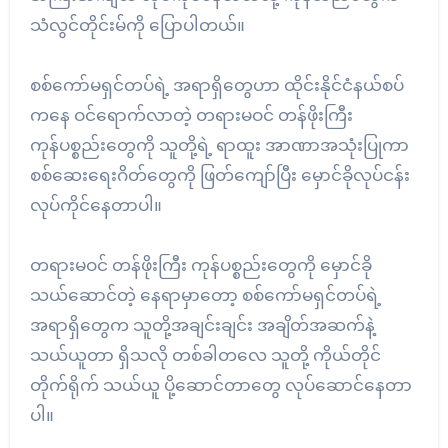
သံလွင်တိုင်းမ်ကို ပြောပါတယ်။
စစ်ကော်မရှင်တပ်ရဲ့ အရာရှိတွေဟာ ထိုင်းနိုင်ငံနယ်စပ်
ကနေ ဝင်ရောက်လာတဲ့ တရားမဝင် တန်ဖိုးကြီး
ကုန်ပစ္စည်းတွေကို သူတို့ရဲ့ ရာထူး အာဏာအသုံးပြုကာ
စစ်ဆေးရေးဂိတ်တွေကို ဖြတ်ကျော်ပြီး မှောင်ခိုလုပ်ငန်း
လုပ်ကိုင်နေတာပါ။
တရားမဝင် တန်ဖိုးကြီး ကုန်ပစ္စည်းတွေကို မှောင်ခို
သယ်ဆောင်တဲ့ နေရာမှာတော့ စစ်ကော်မရှင်တပ်ရဲ့
အရာရှိတွေက သူတို့အချင်းချင်း အချိတ်အဆက်နဲ့
သယ်ယူတာ ရှိသလို တစ်ခါတလေ သူတို့ ကိုယ်တိုင်
တိုက်ရိုက် သယ်ယူ ပို့ဆောင်တာတွေ လုပ်ဆောင်နေတာ
ပါ။