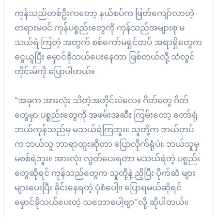
ကုန်သည်တစ်ဦးကတော့ နယ်စပ်က ဖြတ်ကျော်လာတဲ့
တရားမဝင် ကုန်ပစ္စည်းတွေကို ကုန်သည်အများစု မ
သယ်ရဲ ကြတဲ့ အတွက် စစ်ကော်မရှင်တပ် အရာရှိတွေက
ငွေယူပြီး မှောင်ခိုသယ်ပေးနေတာ ဖြစ်တယ်လို့ သံလွင်
တိုင်းမ်ကို ပြောပါတယ်။
“အခုက အားလုံး သိတဲ့အတိုင်းပဲလေ။ ဂိတ်တွေ ဂိတ်
တွေမှာ ပစ္စည်းတွေကို အဖမ်းအဆီး ကြမ်းတော့ တော်ရုံ
ဘယ်ကုန်သည်မှ မသယ်ရဲကြဘူး။ သူတို့က ဘယ်တပ်
က ဘယ်သူ ဘာရာထူးဆိုတာ ပြောလိုက်ရုံပဲ။ ဘယ်သူမှ
မစစ်ရဲဘူး။ အားလုံး လွတ်ပေးရတာ မသယ်ရဲတဲ့ ပစ္စည်း
တွေဆိုရင် ကုန်သည်တွေက သူတို့နဲ့ ညှိပြီး ပိုက်ဆံ များ
များပေးပြီး ခိုင်းနေရတဲ့ ပုံစံပေါ့။ ပြောရမယ်ဆိုရင်
မှောင်ခိုသယ်ပေးတဲ့ သဘောပေါ့ဗျာ”လို့ ဆိုပါတယ်။