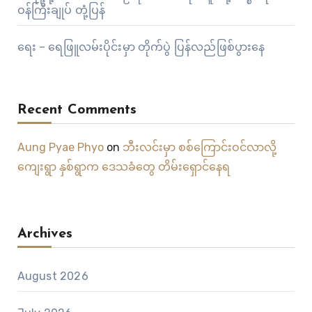
ဝန်ကြီးချုပ် တုံ့ပြန်
ရေး – ရေဖြူလမ်းပိုင်းမှာ တိုက်ပွဲ ပြန်လည်ဖြစ်ပွားနေ
Recent Comments
Aung Pyae Phyo
on
ဘီးလင်းမှာ စစ်ကြောင်းဝင်လာလို့
ကျေးရွာ နှစ်ရွာက ဒေသခံတွေ တိမ်းရှောင်နေရ
Archives
August 2026