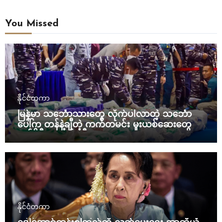
You Missed
နိုင်ငံတကာ
မြန်မာ သင်္ဘောသားတွေ လိုက်ပါလာတဲ့ သင်္ဘော
ပေါ်က တန်နဲ့ချီတဲ့ ကက်တမင်း မူးယစ်ဆေးတွေကို
အင်ဒိုနီးရှား ဖမ်းဆီး
နိုင်ငံတကာ