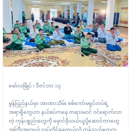
မော်လမြိုင် ၊ ဒီဇင်ဘာ ၁၃
မွန်ပြည်နယ်မှာ အာဏာသိမ်း စစ်ကော်မရှင်တပ်ရဲ့
အရာရှိတွေဟာ နယ်စပ်ကနေ တရားမဝင် ဝင်ရောက်လာ
တဲ့ ကုန်ပစ္စည်းတွေကို မှောင်ခိုသယ်ယူပို့ဆောင်တာတွေ
အကြီးအကျယ် လုပ်ကိုင်နေတယ်လို့ ကုန်သည်တွေက