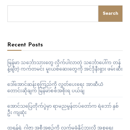
Search
Recent Posts
မြန်မာ သင်္ဘောသားတွေ လိုက်ပါလာတဲ့ သင်္ဘောပေါ်က တန်
နဲ့ချီတဲ့ ကက်တမင်း မူးယစ်ဆေးတွေကို အင်ဒိုနီးရှား ဖမ်းဆီး
ဒေါ်အောင်ဆန်းစုကြည်ကို လွှတ်ပေးရေး အာဆီယံ
တောင်းဆိုချက် မြန်မာစစ်အစိုးရ ပယ်ချ
အောင်သပြေတိုက်ပွဲမှာ ရာမညမွန်တပ်တော်က ရဲဘော် နှစ်
ဦး ကျဆုံး
ထရန့်ရဲ့ ဂါဇာ အစီအစဉ်ကို လက်မခံနိုင်ဘူးလို့ အစ္စရေး