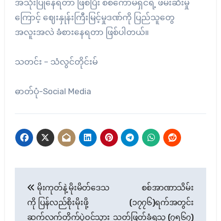
အသုံးပြုနေရတာ ဖြစ်ပြီး စစ်ကော်မရှင်ရဲ့ ဖမ်းဆီးမှု
ကြောင့် ဈေးနှုန်းကြီးမြင့်မှုဒဏ်ကို ပြည်သူတွေ
အလူးအလဲ ခံစားနေရတာ ဖြစ်ပါတယ်။
သတင်း – သံလွင်တိုင်းမ်
ဓာတ်ပုံ-Social Media
Post
မိုးကုတ်နဲ့ မိုးမိတ်ဒေသ
စစ်အာဏာသိမ်း
navigation
ကို ပြန်လည်စိုးမိုးဖို့
(၁၇၇၆)ရက်အတွင်း
ဆက်လက်တိုက်ပွဲဝင်သွား
သတ်ဖြတ်ခံရသူ (၇၅၆၇)