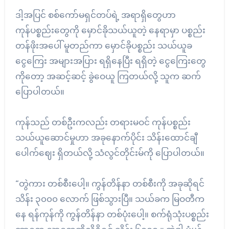
ဒါ့အပြင် စစ်ကော်မရှင်တပ်ရဲ့ အရာရှိတွေဟာ
ကုန်ပစ္စည်းတွေကို မှောင်ခိုသယ်ယူတဲ့ နေရာမှာ ပစ္စည်း
တန်ဖိုးအပေါ် မူတည်ကာ မှောင်ခိုပစ္စည်း သယ်ယူခ
ငွေကြေး အများအပြား ရရှိနေပြီး ရရှိတဲ့ ငွေကြေးတွေ
ကိုတော့ အဆင့်ဆင့် ခွဲဝေယူ ကြတယ်လို့ သူက ဆက်
ပြောပါတယ်။
ကုန်သည် တစ်ဦးကလည်း တရားမဝင် ကုန်ပစ္စည်း
သယ်ယူဆောင်မှုဟာ အခုနောက်ပိုင်း သိန်းထောင်ချီ
ပေါက်ဈေး ရှိတယ်လို့ သံလွင်တိုင်းမ်ကို ပြောပါတယ်။
“တွဲကား တစ်စီးပေါ့။ ကွန်တိန်နာ တစ်စီးကို အခုဆိုရင်
သိန်း ၃၀၀၀ လောက် ဖြစ်သွားပြီ။ သယ်ခက မြဝတီက
နေ ရန်ကုန်ကို ကွန်တိန်နာ တစ်ပုံးပေါ့။ စက်ရုံသုံးပစ္စည်း