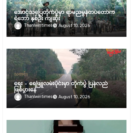
သတင်း
အောင်သပြေတိုက်ပွဲမှာ ရာမညမွန်တပ်တော်က
ရဲဘော် နှစ်ဦး ကျဆုံး
Thanlwintimes
August 10, 2026
သတင်း
ရေး – ရေဖြူလမ်းပိုင်းမှာ တိုက်ပွဲ ပြန်လည်
ဖြစ်ပွားနေ
Thanlwintimes
August 10, 2026