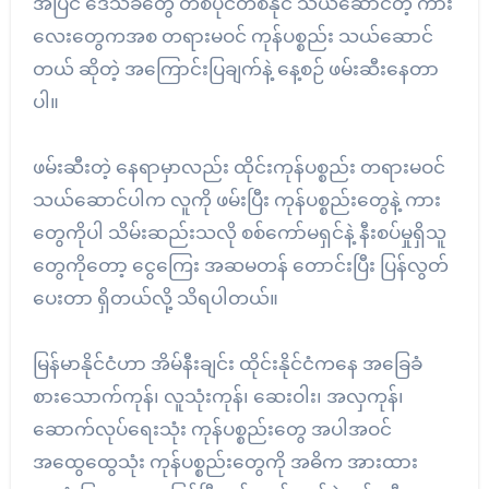
အပြင် ဒေသခံတွေ တစ်ပိုင်တစ်နိုင် သယ်ဆောင်တဲ့ ကား
လေးတွေကအစ တရားမဝင် ကုန်ပစ္စည်း သယ်ဆောင်
တယ် ဆိုတဲ့ အကြောင်းပြချက်နဲ့ နေ့စဉ် ဖမ်းဆီးနေတာ
ပါ။
ဖမ်းဆီးတဲ့ နေရာမှာလည်း ထိုင်းကုန်ပစ္စည်း တရားမဝင်
သယ်ဆောင်ပါက လူကို ဖမ်းပြီး ကုန်ပစ္စည်းတွေနဲ့ ကား
တွေကိုပါ သိမ်းဆည်းသလို စစ်ကော်မရှင်နဲ့ နီးစပ်မှုရှိသူ
တွေကိုတော့ ငွေကြေး အဆမတန် တောင်းပြီး ပြန်လွတ်
ပေးတာ ရှိတယ်လို့ သိရပါတယ်။
မြန်မာနိုင်ငံဟာ အိမ်နီးချင်း ထိုင်းနိုင်ငံကနေ အခြေခံ
စားသောက်ကုန်၊ လူသုံးကုန်၊ ဆေးဝါး၊ အလှကုန်၊
ဆောက်လုပ်ရေးသုံး ကုန်ပစ္စည်းတွေ အပါအဝင်
အထွေထွေသုံး ကုန်ပစ္စည်းတွေကို အဓိက အားထား