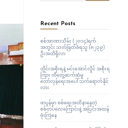
Recent Posts
စစ်အာဏာသိမ်း (၂၀၁၄)ရက်
အတွင်း သတ်ဖြတ်ခံရသူ (၈၂၃၉)
ဦးအထိရှိလာ
ထိုင်းအစိုးရနဲ့ မင်းအောင်လှိုင် အစိုးရ
ကြား ထိတွေ့ဆက်ဆံမှု
တော်လှန်ရေးအပေါ် သက်ရောက်နိုင်
လား
ဖာပွန်မှာ စစ်ရေးအထိနာနေတဲ့
စစ်တပ်လေကြောင်းနဲ့ အပြင်းအထန်
ဗုံးကြဲနေ