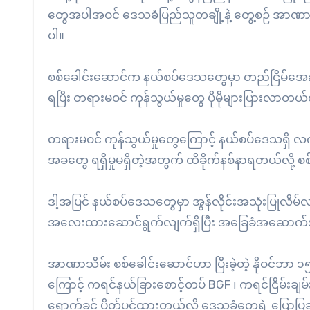
တွေအပါအဝင် ဒေသခံပြည်သူတချို့နဲ့ တွေ့စဉ် အာဏာသိမ်း
ပါ။
စစ်ခေါင်းဆောင်က နယ်စပ်ဒေသတွေမှာ တည်ငြိမ်အေးခ
ရပြီး တရားမဝင် ကုန်သွယ်မှုတွေ ပိုမိုများပြားလာတယ်
တရားမဝင် ကုန်သွယ်မှုတွေကြောင့် နယ်စပ်ဒေသရှိ လက်
အခတွေ ရရှိမှုမရှိတဲ့အတွက် ထိခိုက်နစ်နာရတယ်လို့
ဒါ့အပြင် နယ်စပ်ဒေသတွေမှာ အွန်လိုင်းအသုံးပြုလိမ်လ
အလေးထားဆောင်ရွက်လျက်ရှိပြီး အခြေခံအဆောက်အဦတွေ
အာဏာသိမ်း စစ်ခေါင်းဆောင်ဟာ ပြီးခဲ့တဲ့ နိုဝင်ဘာ ၁၅ 
ကြောင့် ကရင်နယ်ခြားစောင့်တပ် BGF ၊ ကရင်ငြိမ်းချမ
ရောက်ခွင့် ပိတ်ပင်ထားတယ်လို့ ဒေသခံတွေရဲ့ ပြေ