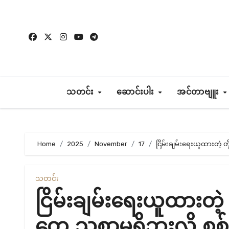
Skip
to
content
သတင်း
ဆောင်းပါး
အင်တာဗျူး
Home
2025
November
17
ငြိမ်းချမ်းရေးယူထားတဲ့ တ
သတင်း
ငြိမ်းချမ်းရေးယူထားတဲ့
တွေ သစ္စာမရှိဘူးလို့ စ