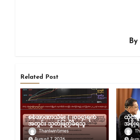
B
Related Post
သတင်း
သတင်း
စစ်အာဏာသိမ်း (၂၀၁၄)ရက်
ထိုင်းအ
အတွင်း သတ်ဖြတ်ခံရသူ
အစိုး
(၈၂၃၉) ဦးအထိရှိလာ
တော်လ
Thanlwintimes
Th
သက်ရေ
August 7, 2026
Augu