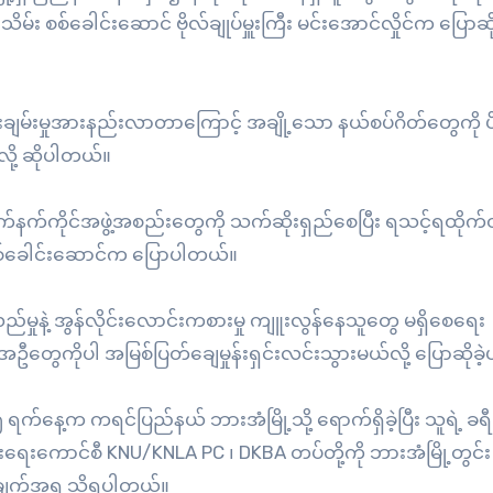
 စစ်ခေါင်းဆောင် ဗိုလ်ချုပ်မှူးကြီး မင်းအောင်လှိုင်က ပြောဆိ
ျမ်းမှုအားနည်းလာတာကြောင့် အချို့သော နယ်စပ်ဂိတ်တွေကို 
လို့ ဆိုပါတယ်။
နက်ကိုင်အဖွဲ့အစည်းတွေကို သက်ဆိုးရှည်စေပြီး ရသင့်ရထိုက်တဲ
 စစ်ခေါင်းဆောင်က ပြောပါတယ်။
ည်မှုနဲ့ အွန်လိုင်းလောင်းကစားမှု ကျူးလွန်နေသူတွေ မရှိစေရေး
ကိုပါ အမြစ်ပြတ်ချေမှုန်းရှင်းလင်းသွားမယ်လို့ ပြောဆိုခဲ
ရက်နေ့က ကရင်ပြည်နယ် ဘားအံမြို့သို့ ရောက်ရှိခဲ့ပြီး သူရဲ့ ခရီ
်းရေးကောင်စီ KNU/KNLA PC ၊ DKBA တပ်တို့ကို ဘားအံမြို့တွင်း
ာပြချက်အရ သိရပါတယ်။