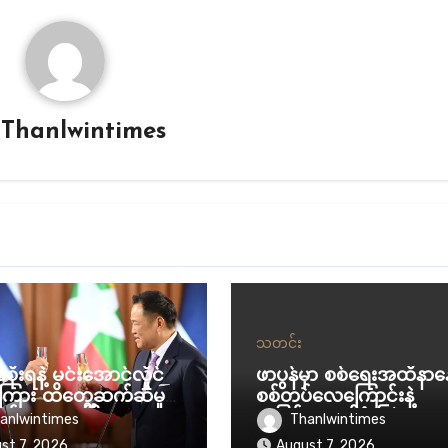
y
Thanlwintimes
သတင်း
စိုးရနဲ့ မင်းအောင်လှိုင်
ဖာပွန်မှာ စစ်ရေးအထိနာန
ရကြား ထိတွေ့ဆက်ဆံမှု
စစ်တပ်လေကြောင်းနဲ့
ှန်ရေးအပေါ်
အပြင်းအထန်ဗုံးကြဲနေ
anlwintimes
Thanlwintimes
ာက်နိုင်လား
st 7, 2026
August 7, 2026