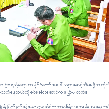
ဖွဲ့အစည်းတွေဟာ နိုင်ငံတော်အပေါ် သစ္စာစောင့်သိမှုမရှိဘဲ ကိုယ
်ပတ်သက်နေတယ်လို့ စစ်ခေါင်းဆောင်က ပြောပါတယ်။
ု့ရှိ ပြည်နယ်ခန်းမမှာ ဌာနဆိုင်ရာတာဝန်ရှိသူတွေ၊ စီးပွားရေးလုပ်