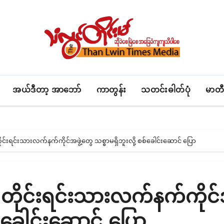
အယ်ဒီတာ့ အာဘော်
ကာတွန်း
သတင်းဓါတ်ပုံ
မာတီ
ိုင်းရင်းသားလက်နက်ကိုင်အဖွဲ့တွေ သစ္စာမရှိဘူးလို့ စစ်ခေါင်းဆောင် ပြော
 တိုင်းရင်းသားလက်နက်ကိုင်အ
စ်ခေါင်းဆောင် ပြော