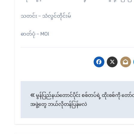
သတင်း – သံလွင်တိုင်းမ်
ဓာတ်ပုံ – MOI
Post
မွန်ပြည်နယ်တောင်ပိုင်း စစ်တပ်ရဲ့ ထိုးစစ်ကို တော်
navigation
အဖွဲ့တွေ ဘယ်လိုတန်ပြန်မလဲ