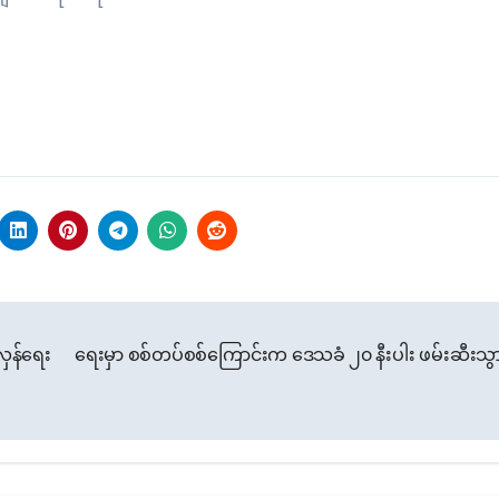
လှန်ရေး
ရေးမှာ စစ်တပ်စစ်ကြောင်းက ဒေသခံ ၂၀ နီးပါး ဖမ်းဆီးသွ