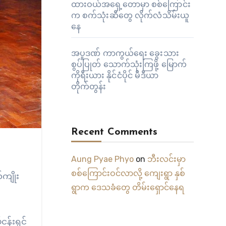
ထားဝယ်အရှေ့တောမှာ စစ်ကြောင်း
က စက်သုံးဆီတွေ လိုက်လံသိမ်းယူ
နေ
အပူဒဏ် ကာကွယ်ရေး ခွေးသား
စွပ်ပြုတ် သောက်သုံးကြဖို့ မြောက်
ကိုရီးယား နိုင်ငံပိုင် မီဒီယာ
တိုက်တွန်း
Recent Comments
Aung Pyae Phyo
on
ဘီးလင်းမှာ
စစ်ကြောင်းဝင်လာလို့ ကျေးရွာ နှစ်
်ကျိုး
ရွာက ဒေသခံတွေ တိမ်းရှောင်နေရ
ငန်းရှင်