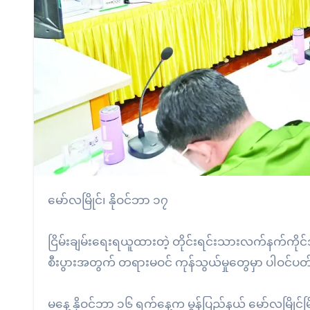
မော်လမြိုင်၊ နိုဝင်ဘာ ၁၇
ငြိမ်းချမ်းရေးရယူထားတဲ့ တိုင်းရင်းသားလက်နက်ကိုင်အ
စီးပွားအတွက် တရားမဝင် ကုန်သွယ်မှုတွေမှာ ပါဝင
မနေ့ နိုဝင်ဘာ ၁၆ ရက်နေ့က မွန်ပြည်နယ် မော်လမြိုင်မြိ