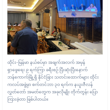
ထိုင်း-မြန်မာ နယ်စပ်မှာ အချက်အလက် အမှန်
ရှာဖွေရေး ၉ ရက်ကြာ ခရီးစဉ် ပြီးဆုံးပြီးနောက်
ဘန်ကောက်မြို့ရှိ နိုင်ငံခြား သတင်းထောက်များ ထိုင်း
ကလပ်အဖွဲ့မှာ စက်တင်ဘာ ၃၀ ရက်က နယူးဇီလန်
လွှတ်တော် အမတ်တွေက အခုလိုမျိုး တိုက်တွန်း ပြော
ကြားခဲ့တာ ဖြစ်ပါတယ်။