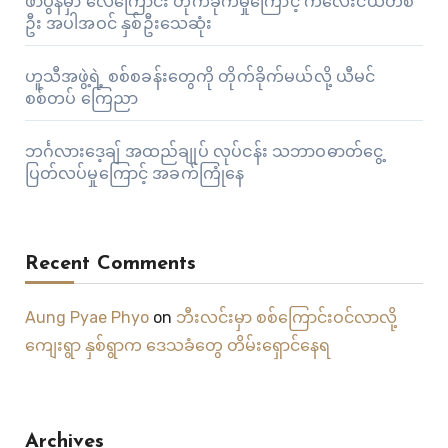
ဖာပွန်မှာ လေကြောင်း တိုက်ခိုက်မှုကြောင့် ကလေးငယ်တစ်
ဦး အပါအဝင် နှစ်ဦးသေဆုံး
ဟူသီအဖွဲ့ရဲ့ စစ်စခန်းတွေကို တိုက်ခိုက်မယ်လို့ ယီမင်
စစ်တပ် ကြေညာ
ဘင်္ဂလားဒေ့ချ် အထည်ချုပ် လုပ်ငန်း သဘာဝဓာတ်ငွေ့
ပြတ်လပ်မှုကြောင့် အခက်ကြုံနေ
Recent Comments
Aung Pyae Phyo
on
ဘီးလင်းမှာ စစ်ကြောင်းဝင်လာလို့
ကျေးရွာ နှစ်ရွာက ဒေသခံတွေ တိမ်းရှောင်နေရ
Archives