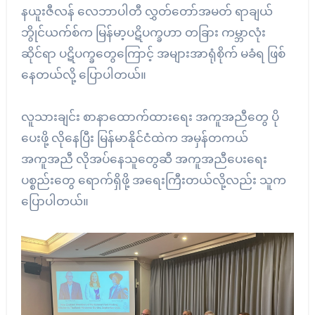
နယူးဇီလန် လေဘာပါတီ လွှတ်တော်အမတ် ရာချယ်
ဘွိုင်ယက်စ်က မြန်မာ့ပဋိပက္ခဟာ တခြား ကမ္ဘာလုံး
ဆိုင်ရာ ပဋိပက္ခတွေကြောင့် အများအာရုံစိုက် မခံရ ဖြစ်
နေတယ်လို့ ပြောပါတယ်။
လူသားချင်း စာနာထောက်ထားရေး အကူအညီတွေ ပို
ပေးဖို့ လိုနေပြီး မြန်မာနိုင်ငံထဲက အမှန်တကယ်
အကူအညီ လိုအပ်နေသူတွေဆီ အကူအညီပေးရေး
ပစ္စည်းတွေ ရောက်ရှိဖို့ အရေးကြီးတယ်လို့လည်း သူက
ပြောပါတယ်။