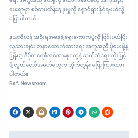
ပေးရာမှာ စစ်တပ်ထိန်းချုပ်မှုကို ရှောင်ရှားနိုင်ရမယ်လို့
ပြောပါတယ်။
နယူးဇီလန် အစိုးရအနေနဲ့ ရွေးကောက်ပွဲကို ငြင်းပယ်ပြီး
လူသားချင်း စာနာထောက်ထားရေး အကူအညီ ပိုပေးဖို့နဲ့
မြန်မာ့ ဒီမိုကရေစီအင်အားစုတွေနဲ့ ဆက်ဆံရေး တိုးမြှင့်
ဖို့ လွှတ်တော်အမတ်တွေက တိုက်တွန်း ပြောကြားထား
ပါတယ်။
Ref: Newsroom
Post