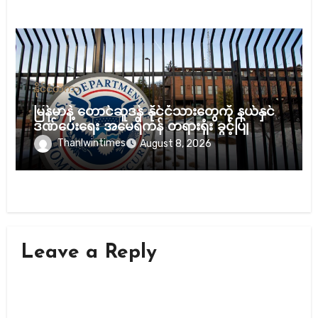
နိုင်ငံတကာ
မြန်မာနဲ့ တောင်ဆူဒန် နိုင်ငံသားတွေကို နယ်နှင်
ဒဏ်ပေးရေး အမေရိကန် တရားရုံး ခွင့်ပြု
Thanlwintimes
August 8, 2026
Leave a Reply