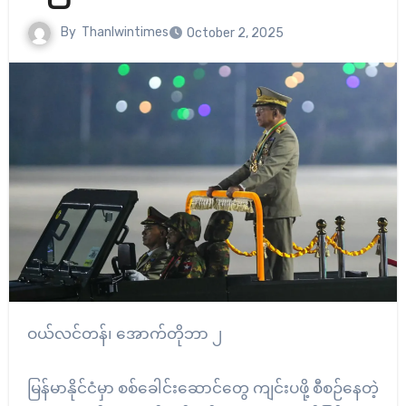
By
Thanlwintimes
October 2, 2025
ဝယ်လင်တန်၊ အောက်တိုဘာ ၂
မြန်မာနိုင်ငံမှာ စစ်ခေါင်းဆောင်တွေ ကျင်းပဖို့ စီစဉ်နေတဲ့