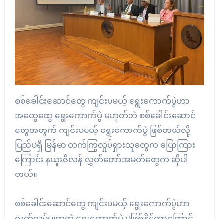
စစ်ခေါင်းဆောင်တွေ ကျင်းပမယ့် ရွေးကောက်ပွဲဟာ
အထွေထွေ ရွေးကောက်ပွဲ မဟုတ်ဘဲ စစ်ခေါင်းဆောင်
တွေအတွက် ကျင်းပမယ့် ရွေးကောက်ပွဲ ဖြစ်တယ်လို့
ပြည်ပရှိ မြန်မာ တက်ကြွလှုပ်ရှားသူတွေက ပြောကြား
ကြောင်း နယူးဇီလန် လွှတ်တော်အမတ်တွေက ဆိုပါ
တယ်။
စစ်ခေါင်းဆောင်တွေ ကျင်းပမယ့် ရွေးကောက်ပွဲဟာ
လွတ်လပ်မျှတတဲ့ ရွေးကောက်ပွဲ မဖြစ်နိုင်တာကြောင့်