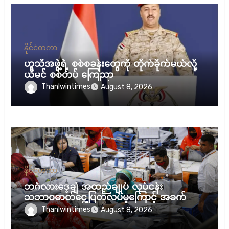
နိုင်ငံတကာ
ဟူသီအဖွဲ့ရဲ့ စစ်စခန်းတွေကို တိုက်ခိုက်မယ်လို့
ယီမင် စစ်တပ် ကြေညာ
Thanlwintimes
August 8, 2026
နိုင်ငံတကာ
ဘင်္ဂလားဒေ့ချ် အထည်ချုပ် လုပ်ငန်း
သဘာဝဓာတ်ငွေ့ပြတ်လပ်မှုကြောင့် အခက်ကြုံ
နေ
Thanlwintimes
August 8, 2026