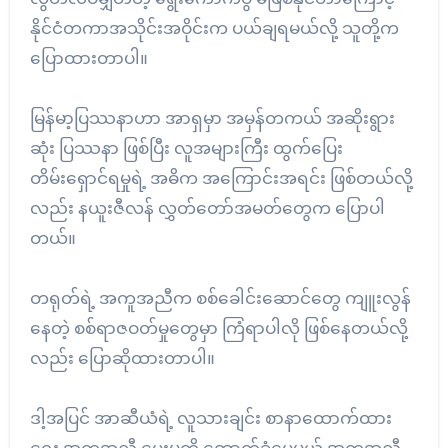
နိုင်ငံတကာအသိုင်းအဝိုင်းက ပယ်ချရမယ်လို့ သူတို့က
ပြောထားတာပါ။
မြန်မာ့ပြဿနာဟာ အာရှမှာ အမှန်တကယ် အဆိုးရွား
ဆုံး ပြဿနာ ဖြစ်ပြီး လူအများကြီး ထွက်ပြေး
တိမ်းရှောင်ရမှုရဲ့ အဓိက အကြောင်းအရင်း ဖြစ်တယ်လို့
လည်း နယူးဇီလန် လွှတ်တော်အမတ်တွေက ပြောပါ
တယ်။
တရုတ်ရဲ့ အကူအညီက စစ်ခေါင်းဆောင်တွေ ကျူးလွန်
နေတဲ့ စစ်ရာဇဝတ်မှုတွေမှာ ကြံရာပါလို ဖြစ်နေတယ်လို့
လည်း ပြောဆိုထားတာပါ။
ဒါ့အပြင် အာဆီယံရဲ့ လူသားချင်း စာနာထောက်ထား
ရေး အကူအညီ ပေးမှုကို ထောက်ခံပေမယ့် အကူအညီ