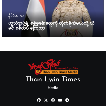
နိုင်ငံတကာ
ဟူသီအဖွဲ့ရဲ့ စစ်စခန်းတွေကို တိုက်ခိုက်မယ်လို့ ယီ
မင် စစ်တပ် ကြေညာ
Than Lwin Times
Media