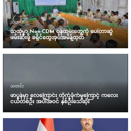
သတင်း
သထုံမှာ Non-CDM ဝန်ထမ်းတွေကို ပေါ်တာဆွဲ
ဖမ်းဆီးဖို့ ခရိုင်ထွေအုပ်အမိန့်ထုတ်
သတင်း
ဖာပွန်မှာ လေကြောင်း တိုက်ခိုက်မှုကြောင့် ကလေး
ငယ်တစ်ဦး အပါအဝင် နှစ်ဦးသေဆုံး