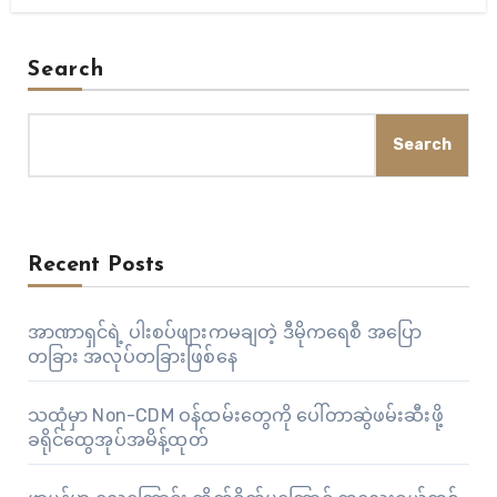
Search
Search
Recent Posts
အာဏာရှင်ရဲ့ ပါးစပ်ဖျားကမချတဲ့ ဒီမိုကရေစီ အပြော
တခြား အလုပ်တခြားဖြစ်နေ
သထုံမှာ Non-CDM ဝန်ထမ်းတွေကို ပေါ်တာဆွဲဖမ်းဆီးဖို့
ခရိုင်ထွေအုပ်အမိန့်ထုတ်