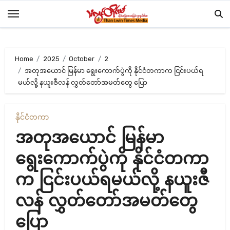
Skip
to
content
Home
2025
October
2
အတုအယောင် မြန်မာ ရွေးကောက်ပွဲကို နိုင်ငံတကာက ငြင်းပယ်ရ
မယ်လို့ နယူးဇီလန် လွှတ်တော်အမတ်တွေ ပြော
နိုင်ငံတကာ
အတုအယောင် မြန်မာ
ရွေးကောက်ပွဲကို နိုင်ငံတကာ
က ငြင်းပယ်ရမယ်လို့ နယူးဇီ
လန် လွှတ်တော်အမတ်တွေ
ပြော