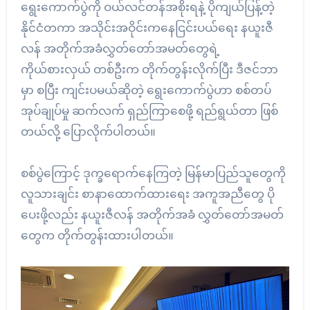
ရွေးကောက်ပွဲကို ဝယ်လင်တန်အစိုးရနဲ့ ပိုကျယ်ပြန့်တဲ့
နိုင်ငံတကာ အသိုင်းအဝိုင်းကနေငြင်းပယ်ရေး နယူးဇီ
လန် အတိုက်အခံလွှတ်တော်အမတ်တွေရဲ့
ကိုယ်စားလှယ် တစ်ဦးက တိုက်တွန်းလိုက်ပြီး ဒီဇင်ဘာ
မှာ စပြီး ကျင်းပမယ်ဆိုတဲ့ ရွေးကောက်ပွဲဟာ စစ်တပ်
အုပ်ချုပ်မှု ဆက်လက် ရှည်ကြာစေဖို့ ရည်ရွယ်တာ ဖြစ်
တယ်လို့ ပြောလိုက်ပါတယ်။
စစ်ပွဲကြောင့် ဒုက္ခရောက်နေကြတဲ့ မြန်မာပြည်သူတွေကို
လူသားချင်း စာနာထောက်ထားရေး အကူအညီတွေ ပို
ပေးဖို့လည်း နယူးဇီလန် အတိုက်အခံ လွှတ်တော်အမတ်
တွေက တိုက်တွန်းထားပါတယ်။