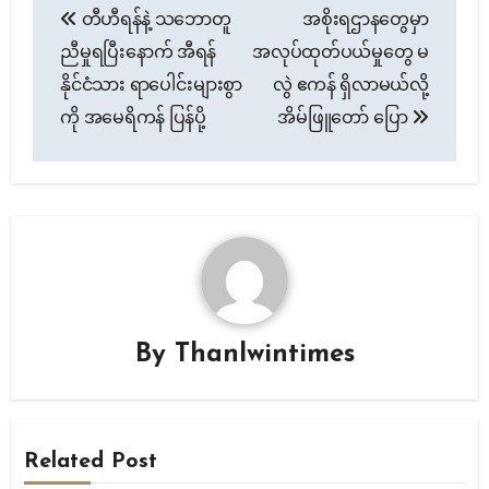
တီဟီရန်နဲ့ သဘောတူ
အစိုးရဌာနတွေမှာ
navigation
ညီမှုရပြီးနောက် အီရန်
အလုပ်ထုတ်ပယ်မှုတွေ မ
နိုင်ငံသား ရာပေါင်းများစွာ
လွဲ ဧကန် ရှိလာမယ်လို့
ကို အမေရိကန် ပြန်ပို့
အိမ်ဖြူတော် ပြော
By
Thanlwintimes
Related Post