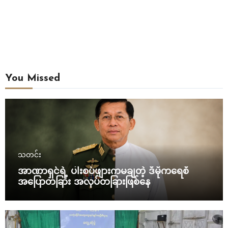
You Missed
သတင်း
အာဏာရှင်ရဲ့ ပါးစပ်ဖျားကမချတဲ့ ဒီမိုကရေစီ
အပြောတခြား အလုပ်တခြားဖြစ်နေ