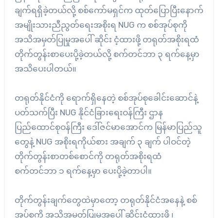
ချက်ရရှိခဲ့တယ်လို့ စစ်‌ကော်မရှင်က ထုတ်ပြောပြီးနောက်
အမျိုးသားညီညွတ်ရေးအစိုးရ NUG က စစ်အုပ်စုကို
အသိအမှတ်ပြုမှုအပေါ် ဆိုင်း ငံ့ထားဖို့ တရုတ်အစိုးရထံ
တိုက်တွန်းစာပေးပို့ခဲ့တယ်လို့ စက်တင်ဘာ ၃ ရက်နေ့မှာ
အသိပေးပါတယ်။
တရုတ်နိုင်ငံကို ရောက်ရှိနေတဲ့ စစ်အုပ်စုခေါင်းဆောင်နဲ့
ပတ်သက်ပြီး NUG နိုင်ငံခြားရေးဝန်ကြီး ဌာန
ပြည်ထောင်စုဝန်ကြီး ဒေါ်ဇင်မာအောင်က မြန်မာပြည်သူ
တွေနဲ့ NUG အစိုးရကိုယ်စား အချက် ၃ ချက် ပါဝင်တဲ့
တိုက်တွန်းစာတစ်စောင်ကို တရုတ်အစိုးရထံ
စက်တင်ဘာ ၁ ရက်နေ့မှာ ပေးပို့ခဲ့တာပါ။
တိုက်တွန်းချက်တွေထဲမှာတော့ တရုတ်နိုင်ငံအနေနဲ့ စစ်
အုပ်စုကို အသိအမှတ်ပြုမှုအပေါ် ဆိုင်းငံထားဖို့ ၊