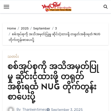
Skip
to
content
Home
2025
September
3
စစ်အုပ်စုကို အသိအမှတ်ပြုမှု ဆိုင်းငံ့ထားဖို့ တရုတ်အစိုးရထံ NUG
တိုက်တွန်းစာပေးပို့
သတင်း
စစ်အုပ်စုကို အသိအမှတ်ပြု
မှု ဆိုင်းငံ့ထားဖို့ တရုတ်
အစိုးရထံ NUG တိုက်တွန်း
စာပေးပို့
By
Thanlwintimes
September 3, 2025