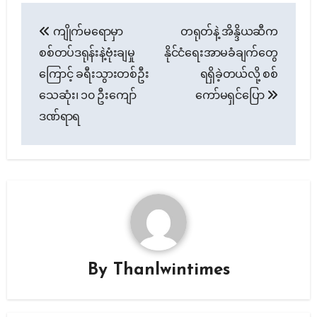
Post
ကျိုက်မရောမှာ
တရုတ်နဲ့ အိန္ဒိယဆီက
navigation
စစ်တပ်ဒရုန်းနဲ့ဗုံးချမှု
နိုင်ငံရေးအာမခံချက်တွေ
ကြောင့် ခရီးသွားတစ်ဦး
ရရှိခဲ့တယ်လို့ စစ်
သေဆုံး၊ ၁၀ ဦးကျော်
ကော်မရှင်ပြော
ဒဏ်ရာရ
By
Thanlwintimes