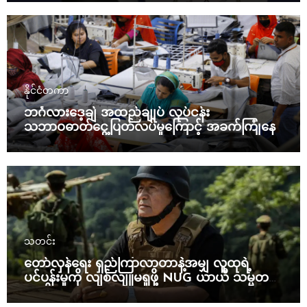
နိုင်ငံတကာ
ဘင်္ဂလားဒေ့ချ် အထည်ချုပ် လုပ်ငန်း
သဘာဝဓာတ်ငွေ့ပြတ်လပ်မှုကြောင့် အခက်ကြုံနေ
သတင်း
တော်လှန်ရေး ရှည်ကြာလာတာနဲ့အမျှ လူထုရဲ့
ပင်ပန်းမှုကို လျစ်လျူမရှုဖို့ NUG ယာယီ သမ္မတ
သတိပေး