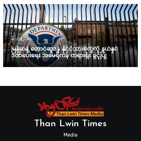
နိုင်ငံတကာ
မြန်မာနဲ့ တောင်ဆူဒန် နိုင်ငံသားတွေကို နယ်နှင်
ဒဏ်ပေးရေး အမေရိကန် တရားရုံး ခွင့်ပြု
Than Lwin Times
Media