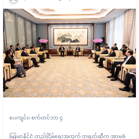
ပေကျင်း၊ စက်တင်ဘာ ၄
မြန်မာနိုင်ငံ တည်ငြိမ်ရေးအတွက် တရုတ်ဆီက အာမခံ