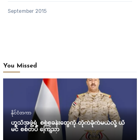
September 2015
You Missed
နိုင်ငံတကာ
ဟူသီအဖွဲ့ရဲ့ စစ်စခန်းတွေကို တိုက်ခိုက်မယ်လို့ ယီ
မင် စစ်တပ် ကြေညာ