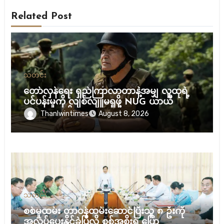
Related Post
သတင်း
တော်လှန်ရေး ရှည်ကြာလာတာနဲ့အမျှ လူထုရဲ့
ပင်ပန်းမှုကို လျစ်လျူမရှုဖို့ NUG ယာယီ
သမ္မတ သတိပေး
Thanlwintimes
August 8, 2026
သတင်း
စစ်မှုထမ်း တာဝန်ထမ်းဆောင်ပြီးသူ ၈ ဦးကို
အလုပ်ပေးနိုင်ခဲ့ပြီလို့ စစ်အစိုးရ ပြော