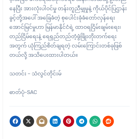
နေပြီး အားလုံးပါဝင်မှု တန်းတူညီမျှမှုနဲ့ ကိုယ်ပိုင်ပြဌာန်း
ခွင့်တို့အပေါ် အခြေခံတဲ့ စုပေါင်းခုံခံတော်လှန်ရေး
အောင်မြင်မှုဟာ မြန်မာနိုင်ငံရဲ့ ထာဝရငြိမ်းချမ်းရေး၊
တည်ငြိမ်ရေးနဲ့ ရေရှည်တည်တံ့ဖွံဖြိုးတိုးတက်ရေး
အတွက် ယုံကြည်စိတ်ချရတဲ့ လမ်းကြောင်းတစ်ခုဖြစ်
တယ်လို့ အသိပေးထားပါတယ်။
သတင်း – သံလွင်တိုင်းမ်
ဓာတ်ပုံ-SAC