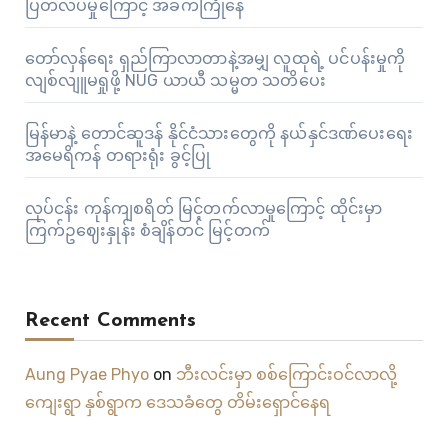
ပြတ်လပ်မှုကြောင့် အခက်ကြုံနေ
တော်လှန်ရေး ရှည်ကြာလာတာနဲ့အမျှ လူထုရဲ့ ပင်ပန်းမှုကို
လျစ်လျူမရှုဖို့ NUG ယာယီ သမ္မတ သတိပေး
မြန်မာနဲ့ တောင်ဆူဒန် နိုင်ငံသားတွေကို နယ်နှင်ဒဏ်ပေးရေး
အမေရိကန် တရားရုံး ခွင့်ပြု
လုပ်ငန်း ကုန်ကျစရိတ် မြင့်တက်လာမှုကြောင့် ထိုင်းမှာ
ကြက်ဥဈေးနှုန်း စံချိန်တင် မြင့်တက်
Recent Comments
Aung Pyae Phyo
on
ဘီးလင်းမှာ စစ်ကြောင်းဝင်လာလို့
ကျေးရွာ နှစ်ရွာက ဒေသခံတွေ တိမ်းရှောင်နေရ