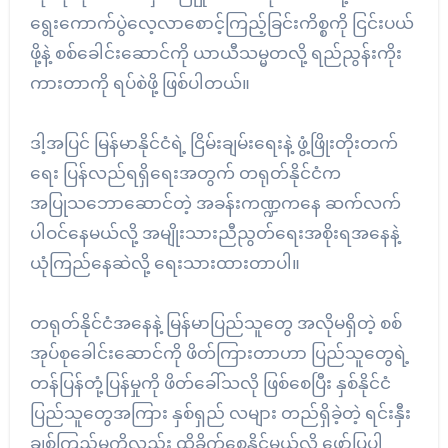
ရွေးကောက်ပွဲလေ့လာစောင့်ကြည့်ခြင်းကိစ္စကို ငြင်းပယ်
ဖို့နဲ့ စစ်ခေါင်းဆောင်ကို ယာယီသမ္မတလို့ ရည်ညွန်းကိုး
ကားတာကို ရပ်စဲဖို့ ဖြစ်ပါတယ်။
ဒါ့အပြင် မြန်မာနိုင်ငံရဲ့ ငြိမ်းချမ်းရေးနဲ့ ဖွံ့ဖြိုးတိုးတက်
ရေး ပြန်လည်ရရှိရေးအတွက် တရုတ်နိုင်ငံက
အပြုသဘောဆောင်တဲ့ အခန်းကဏ္ဍကနေ ဆက်လက်
ပါဝင်နေမယ်လို့ အမျိုးသားညီညွတ်ရေးအစိုးရအနေနဲ့
ယုံကြည်နေဆဲလို့ ရေးသားထားတာပါ။
တရုတ်နိုင်ငံအနေနဲ့ မြန်မာပြည်သူတွေ အလိုမရှိတဲ့ စစ်
အုပ်စုခေါင်းဆောင်ကို ဖိတ်ကြားတာဟာ ပြည်သူတွေရဲ့
တန်ပြန်တုံ့ပြန်မှုကို ဖိတ်ခေါ်သလို ဖြစ်စေပြီး နှစ်နိုင်ငံ
ပြည်သူတွေအကြား နှစ်ရှည် လများ တည်ရှိခဲ့တဲ့ ရင်းနှီး
ချစ်ကြည်မှုကိုလည်း ထိခိုက်စေနိုင်မယ်လို့ ဖော်ပြပါ