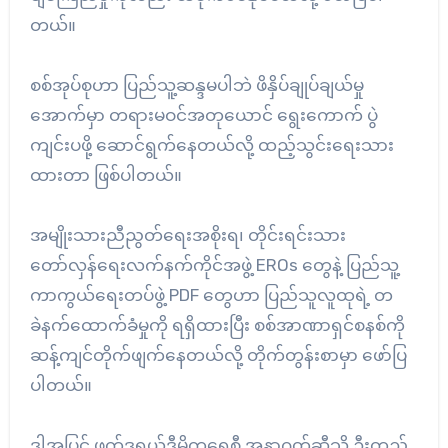
တယ်။
စစ်အုပ်စုဟာ ပြည်သူ့ဆန္ဒမပါဘဲ ဖိနှိပ်ချုပ်ချယ်မှု
အောက်မှာ တရားမဝင်အတုယောင် ရွေးကောက် ပွဲ
ကျင်းပဖို့ ဆောင်ရွက်နေတယ်လို့ ထည့်သွင်းရေးသား
ထားတာ ဖြစ်ပါတယ်။
အမျိုးသားညီညွတ်ရေးအစိုးရ၊ တိုင်းရင်းသား
တော်လှန်ရေးလက်နက်ကိုင်အဖွဲ့ EROs တွေနဲ့ ပြည်သူ့
ကာကွယ်ရေးတပ်ဖွဲ့ PDF တွေဟာ ပြည်သူလူထုရဲ့ တ
ခဲနက်ထောက်ခံမှုကို ရရှိထားပြီး စစ်အာဏာရှင်စနစ်ကို
ဆန့်ကျင်တိုက်ဖျက်နေတယ်လို့ တိုက်တွန်းစာမှာ ဖော်ပြ
ပါတယ်။
ဒ့ါအပြင် ဖက်ဒရယ်ဒီမိုကရေစီ အနာဂတ်ဆီသို့ ဦးတည်