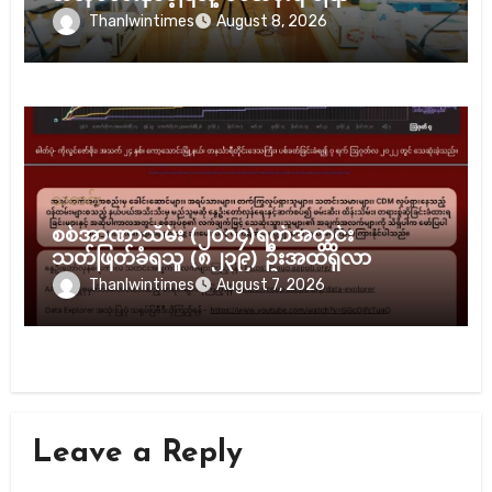
Thanlwintimes
August 8, 2026
သတင်း
စစ်အာဏာသိမ်း (၂၀၁၄)ရက်အတွင်း
သတ်ဖြတ်ခံရသူ (၈၂၃၉) ဦးအထိရှိလာ
Thanlwintimes
August 7, 2026
Leave a Reply