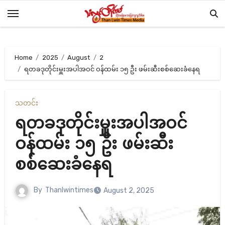
Skip
to
content
Home
2025
August
2
ရတခဒုတိုင်းမှူးအပါအဝင် ဝန်ထမ်း ၁၅ ဦး ဖမ်းဆီးစစ်ဆေးခံနေရ
သတင်း
ရတခဒုတိုင်းမှူးအပါအဝင်
ဝန်ထမ်း ၁၅ ဦး ဖမ်းဆီး
စစ်ဆေးခံနေရ
By
Thanlwintimes
August 2, 2025