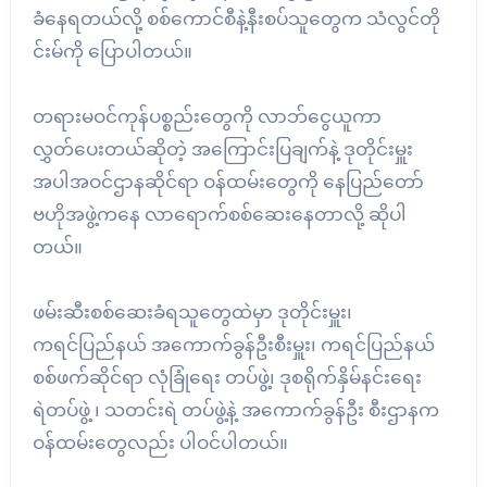
ခံနေရတယ်လို့ စစ်ကောင်စီနဲ့နီးစပ်သူတွေက သံလွင်တို
င်းမ်ကို ပြောပါတယ်။
တရားမဝင်ကုန်ပစ္စည်းတွေကို လာဘ်ငွေယူကာ
လွှတ်ပေးတယ်ဆိုတဲ့ အကြောင်းပြချက်နဲ့ ဒုတိုင်းမှူး
အပါအဝင်ဌာနဆိုင်ရာ ဝန်ထမ်းတွေကို နေပြည်တော်
ဗဟိုအဖွဲ့ကနေ လာရောက်စစ်ဆေးနေတာလို့ ဆိုပါ
တယ်။
ဖမ်းဆီးစစ်ဆေးခံရသူတွေထဲမှာ ဒုတိုင်းမှူး၊
ကရင်ပြည်နယ် အကောက်ခွန်ဦးစီးမှူး၊ ကရင်ပြည်နယ်
စစ်ဖက်ဆိုင်ရာ လုံခြုံရေး တပ်ဖွဲ့၊ ဒုစရိုက်နှိမ်နင်းရေး
ရဲတပ်ဖွဲ့ ၊ သတင်းရဲ တပ်ဖွဲ့နဲ့ အကောက်ခွန်ဦး စီးဌာနက
ဝန်ထမ်းတွေလည်း ပါဝင်ပါတယ်။