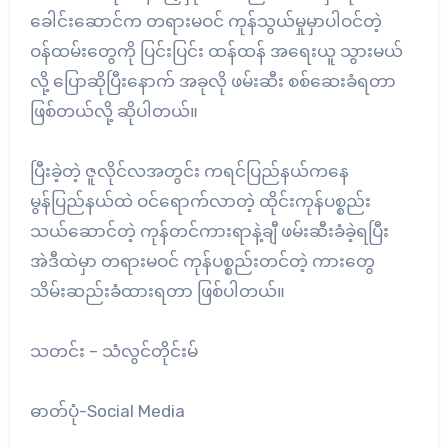
ခေါင်းဆောင်က တရားမဝင် ကုန်သွယ်မှုမှာပါဝင်တဲ့
ဝန်ထမ်းတွေကို ပြင်းပြင်း ထန်ထန် အရေးယူ သွားမယ်
လို့ ပြောဆိုပြီးနောက် အခုလို ဖမ်းဆီး စစ်ဆေးခံရတာ
ဖြစ်တယ်လို့ ဆိုပါတယ်။
ပြီးခဲ့တဲ့ ဇူလိုင်လအတွင်း ကရင်ပြည်နယ်ကနေ
မွန်ပြည်နယ်ထဲ ဝင်ရောက်လာတဲ့ ထိုင်းကုန်ပစ္စည်း
သယ်ဆောင်တဲ့ ကုန်တင်ကားရာနဲ့ချီ ဖမ်းဆီးခံခဲ့ရပြီး
အဲဒီထဲမှာ တရားမဝင် ကုန်ပစ္စည်းတင်တဲ့ ကားတွေ
သိမ်းဆည်းခံထားရတာ ဖြစ်ပါတယ်။
သတင်း – သံလွင်တိုင်းမ်
ဓာတ်ပုံ-Social Media