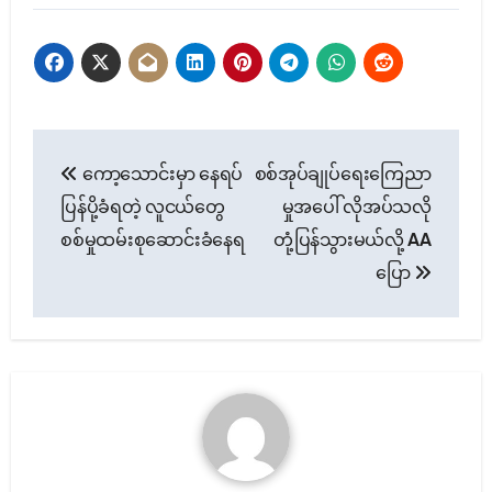
Post
ကော့သောင်းမှာ နေရပ်
စစ်အုပ်ချုပ်ရေးကြေညာ
navigation
ပြန်ပို့ခံရတဲ့ လူငယ်တွေ
မှုအပေါ် လိုအပ်သလို
စစ်မှုထမ်းစုဆောင်းခံနေရ
တုံ့ပြန်သွားမယ်လို့ AA
ပြော