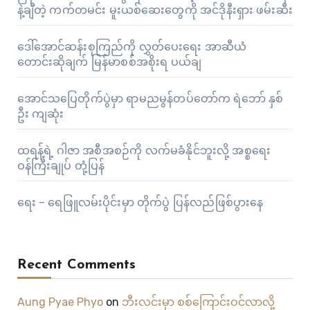
နဲ့ချီတဲ့ ကက်တမင်း မူးယစ်ဆေးတွေကို အင်ဒိုနီးရှား ဖမ်းဆီး
ဒေါ်အောင်ဆန်းစုကြည်ကို လွှတ်ပေးရေး အာဆီယံ
တောင်းဆိုချက် မြန်မာစစ်အစိုးရ ပယ်ချ
အောင်သပြေတိုက်ပွဲမှာ ရာမညမွန်တပ်တော်က ရဲဘော် နှစ်
ဦး ကျဆုံး
ထရန့်ရဲ့ ဂါဇာ အစီအစဉ်ကို လက်မခံနိုင်ဘူးလို့ အစ္စရေး
ဝန်ကြီးချုပ် တုံ့ပြန်
ရေး – ရေဖြူလမ်းပိုင်းမှာ တိုက်ပွဲ ပြန်လည်ဖြစ်ပွားနေ
Recent Comments
Aung Pyae Phyo
on
ဘီးလင်းမှာ စစ်ကြောင်းဝင်လာလို့