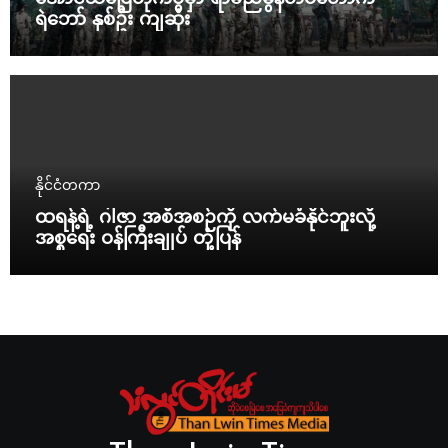
ရဲဘော် နှစ်ဦး ကျဆုံး
နိုင်ငံတကာ
ထရန့်ရဲ့ ဂါဇာ အစီအစဉ်ကို လက်မခံနိုင်ဘူးလို့
အစ္စရေး ဝန်ကြီးချုပ် တုံ့ပြန်