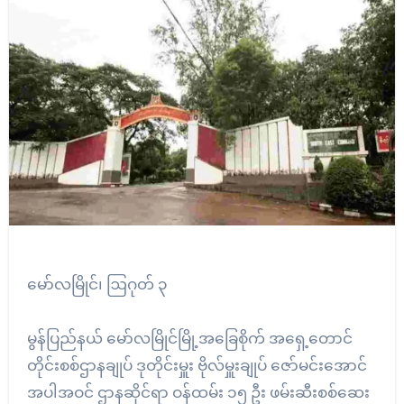
မော်လမြိုင်၊ ဩဂုတ် ၃
မွန်ပြည်နယ် မော်လမြိုင်မြို့အခြေစိုက် အရှေ့တောင်
တိုင်းစစ်ဌာနချုပ် ဒုတိုင်းမှူး ဗိုလ်မှူးချုပ် ဇော်မင်းအောင်
အပါအဝင် ဌာနဆိုင်ရာ ဝန်ထမ်း ၁၅ ဦး ဖမ်းဆီးစစ်ဆေး