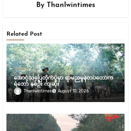
By
Thanlwintimes
Related Post
သတင်း
အောင်သပြေတိုက်ပွဲမှာ ရာမညမွန်တပ်တော်က
ရဲဘော် နှစ်ဦး ကျဆုံး
Thanlwintimes
August 10, 2026