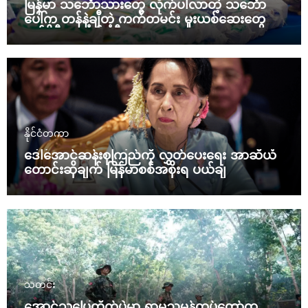
မြန်မာ သင်္ဘောသားတွေ လိုက်ပါလာတဲ့ သင်္ဘော
ပေါ်က တန်နဲ့ချီတဲ့ ကက်တမင်း မူးယစ်ဆေးတွေကို
အင်ဒိုနီးရှား ဖမ်းဆီး
နိုင်ငံတကာ
ဒေါ်အောင်ဆန်းစုကြည်ကို လွှတ်ပေးရေး အာဆီယံ
တောင်းဆိုချက် မြန်မာစစ်အစိုးရ ပယ်ချ
သတင်း
အောင်သပြေတိုက်ပွဲမှာ ရာမညမွန်တပ်တော်က