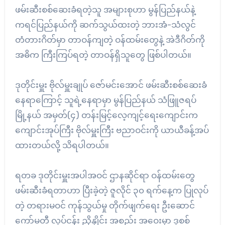
ဖမ်းဆီးစစ်ဆေးခံရတဲ့သူ အများစုဟာ မွန်ပြည်နယ်နဲ့
ကရင်ပြည်နယ်ကို ဆက်သွယ်ထးတဲ့ ဘားအံ-သံလွင်
တံတားဂိတ်မှာ တာဝန်ကျတဲ့ ဝန်ထမ်းတွေနဲ့ အဲဒီဂိတ်ကို
အဓိက ကြီးကြပ်ရတဲ့ တာဝန်ရှိသူတွေ ဖြစ်ပါတယ်။
ဒုတိုင်းမှူး ဗိုလ်မှူးချုပ် ဇော်မင်းအောင် ဖမ်းဆီးစစ်ဆေးခံ
နေရာကြောင့် သူရဲ့နေရာမှာ မွန်ပြည်နယ် သံဖြူဇရပ်
မြို့နယ် အမှတ်(၄) တန်းမြင့်လေ့ကျင့်ရေးကျောင်းက
ကျောင်းအုပ်ကြီး ဗိုလ်မှူးကြီး ဗညာဝင်းကို ယာယီခန့်အပ်
ထားတယ်လို့ သိရပါတယ်။
ရတခ ဒုတိုင်းမှူးအပါအဝင် ဌာနဆိုင်ရာ ဝန်ထမ်းတွေ
ဖမ်းဆီးခံရတာဟာ ပြီးခဲ့တဲ့ ဇူလိုင် ၃၀ ရက်နေ့က ပြုလုပ်
တဲ့ တရားမဝင် ကုန်သွယ်မှု တိုက်ဖျက်ရေး ဦးဆောင်
ကော်မတီ လုပ်ငန်း ညှိနှိုင်း အစည်း အဝေးမှာ ဒုစစ်